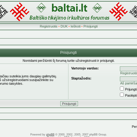
Registruotis
•
DUK
•
Ieškoti
•
Prisijungti
Prisijungti
Norėdami peržiūrėti šį forumą turite užsiregistruoti ir prisijungti.
Vartotojo vardas:
Registruoti
 tačiau suteikia jums daugiau galimybių.
Slaptažodis:
eš užsiregistruodami susipažinkite su
Aš pamirša
orumo taisykles.
Prijung
Paslėpt
Pere
Powered by
phpBB
© 2000, 2002, 2005, 2007 phpBB Group.