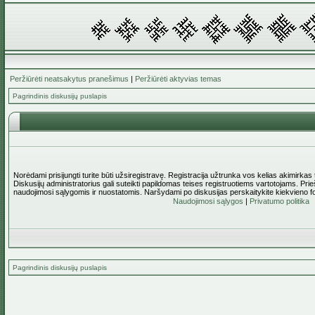
Peržiūrėti neatsakytus pranešimus
|
Peržiūrėti aktyvias temas
Pagrindinis diskusijų puslapis
Norėdami prisijungti turite būti užsiregistravę. Registracija užtrunka vos kelias akimirkas
Diskusijų administratorius gali suteikti papildomas teises registruotiems vartotojams. Pri
naudojimosi sąlygomis ir nuostatomis. Naršydami po diskusijas perskaitykite kiekvieno f
Naudojimosi sąlygos
|
Privatumo politika
Pagrindinis diskusijų puslapis