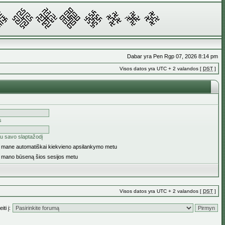
Dabar yra Pen Rgp 07, 2026 8:14 pm
Visos datos yra UTC + 2 valandos [
DST
]
s
u savo slaptažodį
ti mane automatiškai kiekvieno apsilankymo metu
i mano būseną šios sesijos metu
Visos datos yra UTC + 2 valandos [
DST
]
iti į: