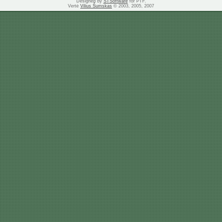
Designed by
STSoftware
for PTF.
Vertė
Vilius Šumskas
© 2003, 2005, 2007