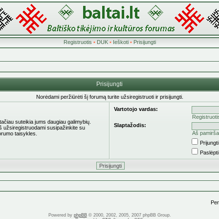
Registruotis
•
DUK
•
Ieškoti
•
Prisijungti
Prisijungti
Norėdami peržiūrėti šį forumą turite užsiregistruoti ir prisijungti.
Vartotojo vardas:
Registruoti
 tačiau suteikia jums daugiau galimybių.
Slaptažodis:
eš užsiregistruodami susipažinkite su
Aš pamirša
orumo taisykles.
Prijung
Paslėpt
Pere
Powered by
phpBB
© 2000, 2002, 2005, 2007 phpBB Group.