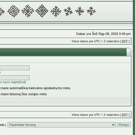
Dabar yra Šeš Rgp 08, 2026 9:49 pm
Visos datos yra UTC + 2 valandos [
DST
]
s
u savo slaptažodį
ti mane automatiškai kiekvieno apsilankymo metu
i mano būseną šios sesijos metu
Visos datos yra UTC + 2 valandos [
DST
]
iti į: