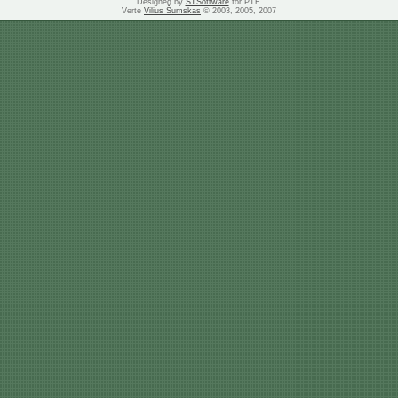
Designed by
STSoftware
for PTF.
Vertė
Vilius Šumskas
© 2003, 2005, 2007