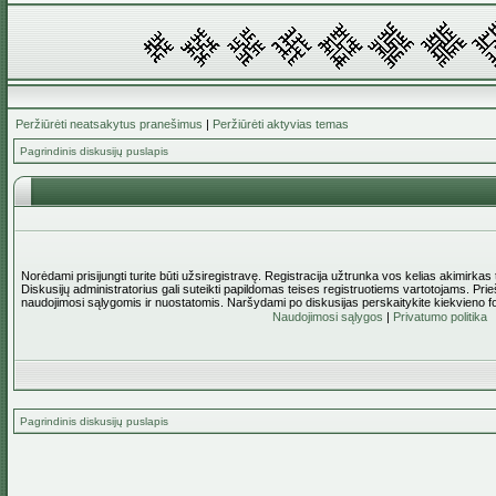
Peržiūrėti neatsakytus pranešimus
|
Peržiūrėti aktyvias temas
Pagrindinis diskusijų puslapis
Norėdami prisijungti turite būti užsiregistravę. Registracija užtrunka vos kelias akimirkas
Diskusijų administratorius gali suteikti papildomas teises registruotiems vartotojams. Pri
naudojimosi sąlygomis ir nuostatomis. Naršydami po diskusijas perskaitykite kiekvieno f
Naudojimosi sąlygos
|
Privatumo politika
Pagrindinis diskusijų puslapis