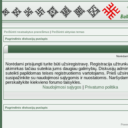
Peržiūrėti neatsakytus pranešimus
|
Peržiūrėti aktyvias temas
Pagrindinis diskusijų puslapis
Norėdami 
Norėdami prisijungti turite būti užsiregistravę. Registracija užtrun
akimirkas tačiau suteikia jums daugiau galimybių. Diskusijų admini
suteikti papildomas teises registruotiems vartotojams. Prieš užsi
susipažinkite su naudojimosi sąlygomis ir nuostatomis. Naršydam
perskaitykite kiekvieno forumo taisykles.
Naudojimosi sąlygos
|
Privatumo politika
Pagrindinis diskusijų puslapis
Powe