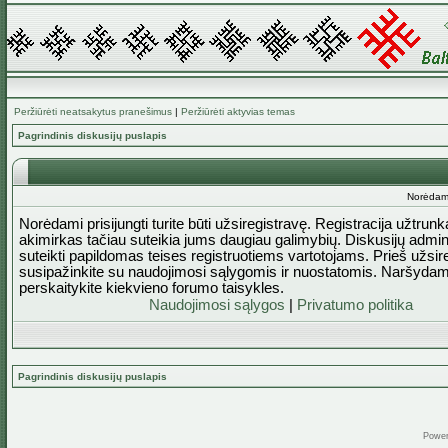
Peržiūrėti neatsakytus pranešimus
|
Peržiūrėti aktyvias temas
Pagrindinis diskusijų puslapis
Norėdami 
Norėdami prisijungti turite būti užsiregistravę. Registracija užtrun
akimirkas tačiau suteikia jums daugiau galimybių. Diskusijų admini
suteikti papildomas teises registruotiems vartotojams. Prieš užsi
susipažinkite su naudojimosi sąlygomis ir nuostatomis. Naršydam
perskaitykite kiekvieno forumo taisykles.
Naudojimosi sąlygos
|
Privatumo politika
Pagrindinis diskusijų puslapis
Powe