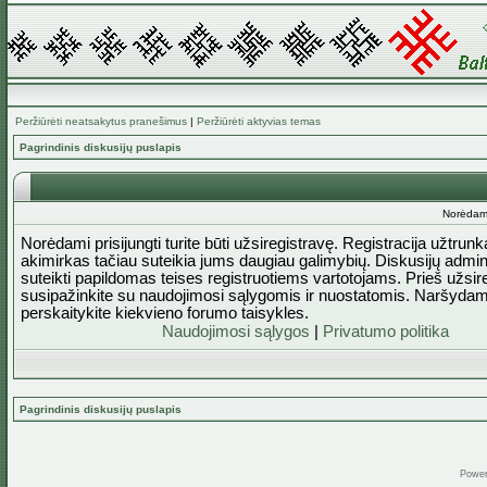
Peržiūrėti neatsakytus pranešimus
|
Peržiūrėti aktyvias temas
Pagrindinis diskusijų puslapis
Norėdami 
Norėdami prisijungti turite būti užsiregistravę. Registracija užtrun
akimirkas tačiau suteikia jums daugiau galimybių. Diskusijų admini
suteikti papildomas teises registruotiems vartotojams. Prieš užsi
susipažinkite su naudojimosi sąlygomis ir nuostatomis. Naršydam
perskaitykite kiekvieno forumo taisykles.
Naudojimosi sąlygos
|
Privatumo politika
Pagrindinis diskusijų puslapis
Powe