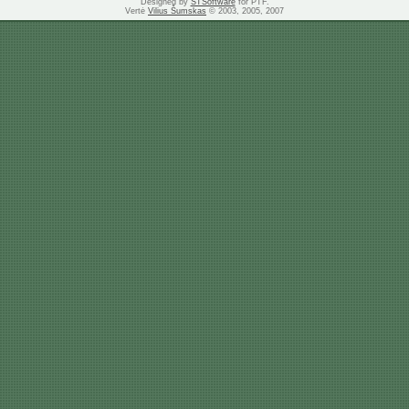
Designed by
STSoftware
for PTF.
Vertė
Vilius Šumskas
© 2003, 2005, 2007