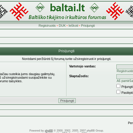
Registruotis
•
DUK
•
Ieškoti
•
Prisijungti
Prisijungti
Norėdami peržiūrėti šį forumą turite užsiregistruoti ir prisijungti.
Vartotojo vardas:
Registruoti
 tačiau suteikia jums daugiau galimybių.
Slaptažodis:
eš užsiregistruodami susipažinkite su
Aš pamirša
orumo taisykles.
Prijung
Paslėpt
Pere
Powered by
phpBB
© 2000, 2002, 2005, 2007 phpBB Group.