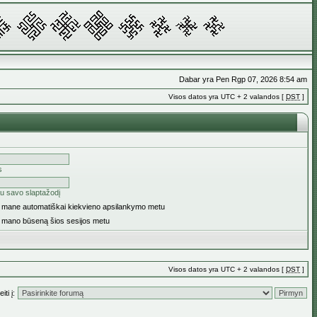
Dabar yra Pen Rgp 07, 2026 8:54 am
Visos datos yra UTC + 2 valandos [
DST
]
s
u savo slaptažodį
ti mane automatiškai kiekvieno apsilankymo metu
i mano būseną šios sesijos metu
Visos datos yra UTC + 2 valandos [
DST
]
iti į: