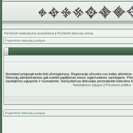
Peržiūrėti neatsakytus pranešimus
|
Peržiūrėti aktyvias temas
Pagrindinis diskusijų puslapis
Norėdami prisijungti turite būti užsiregistravę. Registracija užtrunka vos kelias akimirkas
Diskusijų administratorius gali suteikti papildomas teises registruotiems vartotojams. Pri
naudojimosi sąlygomis ir nuostatomis. Naršydami po diskusijas perskaitykite kiekvieno f
Naudojimosi sąlygos
|
Privatumo politika
Pagrindinis diskusijų puslapis