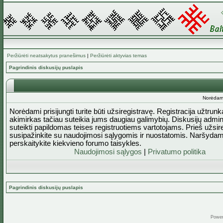
Peržiūrėti neatsakytus pranešimus
|
Peržiūrėti aktyvias temas
Pagrindinis diskusijų puslapis
Norėdami 
Norėdami prisijungti turite būti užsiregistravę. Registracija užtrun
akimirkas tačiau suteikia jums daugiau galimybių. Diskusijų admini
suteikti papildomas teises registruotiems vartotojams. Prieš užsi
susipažinkite su naudojimosi sąlygomis ir nuostatomis. Naršydam
perskaitykite kiekvieno forumo taisykles.
Naudojimosi sąlygos
|
Privatumo politika
Pagrindinis diskusijų puslapis
Powe