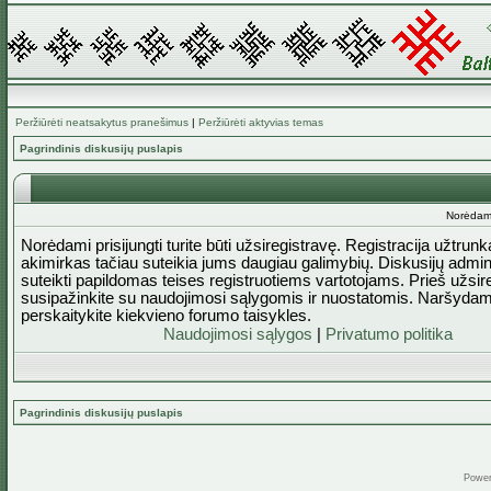
Peržiūrėti neatsakytus pranešimus
|
Peržiūrėti aktyvias temas
Pagrindinis diskusijų puslapis
Norėdami 
Norėdami prisijungti turite būti užsiregistravę. Registracija užtrun
akimirkas tačiau suteikia jums daugiau galimybių. Diskusijų admini
suteikti papildomas teises registruotiems vartotojams. Prieš užsi
susipažinkite su naudojimosi sąlygomis ir nuostatomis. Naršydam
perskaitykite kiekvieno forumo taisykles.
Naudojimosi sąlygos
|
Privatumo politika
Pagrindinis diskusijų puslapis
Powe