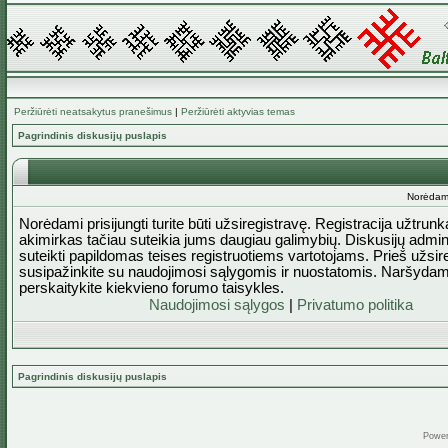
Peržiūrėti neatsakytus pranešimus
|
Peržiūrėti aktyvias temas
Pagrindinis diskusijų puslapis
Norėdami 
Norėdami prisijungti turite būti užsiregistravę. Registracija užtrun
akimirkas tačiau suteikia jums daugiau galimybių. Diskusijų admini
suteikti papildomas teises registruotiems vartotojams. Prieš užsi
susipažinkite su naudojimosi sąlygomis ir nuostatomis. Naršydam
perskaitykite kiekvieno forumo taisykles.
Naudojimosi sąlygos
|
Privatumo politika
Pagrindinis diskusijų puslapis
Powe