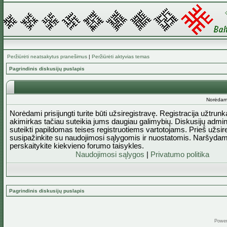
Peržiūrėti neatsakytus pranešimus
|
Peržiūrėti aktyvias temas
Pagrindinis diskusijų puslapis
Norėdami 
Norėdami prisijungti turite būti užsiregistravę. Registracija užtrun
akimirkas tačiau suteikia jums daugiau galimybių. Diskusijų admini
suteikti papildomas teises registruotiems vartotojams. Prieš užsi
susipažinkite su naudojimosi sąlygomis ir nuostatomis. Naršydam
perskaitykite kiekvieno forumo taisykles.
Naudojimosi sąlygos
|
Privatumo politika
Pagrindinis diskusijų puslapis
Powe