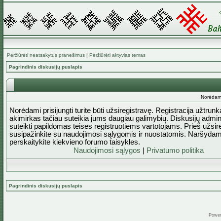
Peržiūrėti neatsakytus pranešimus
|
Peržiūrėti aktyvias temas
Pagrindinis diskusijų puslapis
Norėdami 
Norėdami prisijungti turite būti užsiregistravę. Registracija užtrun
akimirkas tačiau suteikia jums daugiau galimybių. Diskusijų admini
suteikti papildomas teises registruotiems vartotojams. Prieš užsi
susipažinkite su naudojimosi sąlygomis ir nuostatomis. Naršydam
perskaitykite kiekvieno forumo taisykles.
Naudojimosi sąlygos
|
Privatumo politika
Pagrindinis diskusijų puslapis
Powe