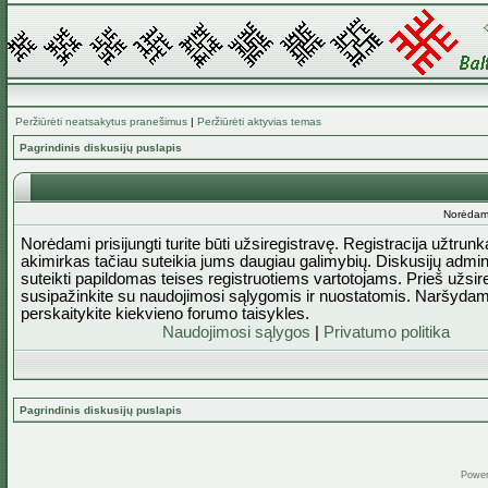
Peržiūrėti neatsakytus pranešimus
|
Peržiūrėti aktyvias temas
Pagrindinis diskusijų puslapis
Norėdami 
Norėdami prisijungti turite būti užsiregistravę. Registracija užtrun
akimirkas tačiau suteikia jums daugiau galimybių. Diskusijų admini
suteikti papildomas teises registruotiems vartotojams. Prieš užsi
susipažinkite su naudojimosi sąlygomis ir nuostatomis. Naršydam
perskaitykite kiekvieno forumo taisykles.
Naudojimosi sąlygos
|
Privatumo politika
Pagrindinis diskusijų puslapis
Powe