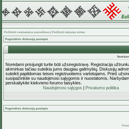
Peržiūrėti neatsakytus pranešimus
|
Peržiūrėti aktyvias temas
Pagrindinis diskusijų puslapis
Norėdami 
Norėdami prisijungti turite būti užsiregistravę. Registracija užtrun
akimirkas tačiau suteikia jums daugiau galimybių. Diskusijų admini
suteikti papildomas teises registruotiems vartotojams. Prieš užsi
susipažinkite su naudojimosi sąlygomis ir nuostatomis. Naršydam
perskaitykite kiekvieno forumo taisykles.
Naudojimosi sąlygos
|
Privatumo politika
Pagrindinis diskusijų puslapis
Powe