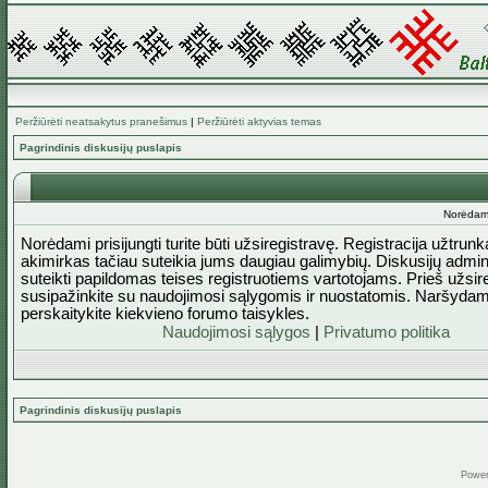
Peržiūrėti neatsakytus pranešimus
|
Peržiūrėti aktyvias temas
Pagrindinis diskusijų puslapis
Norėdami 
Norėdami prisijungti turite būti užsiregistravę. Registracija užtrun
akimirkas tačiau suteikia jums daugiau galimybių. Diskusijų admini
suteikti papildomas teises registruotiems vartotojams. Prieš užsi
susipažinkite su naudojimosi sąlygomis ir nuostatomis. Naršydam
perskaitykite kiekvieno forumo taisykles.
Naudojimosi sąlygos
|
Privatumo politika
Pagrindinis diskusijų puslapis
Powe