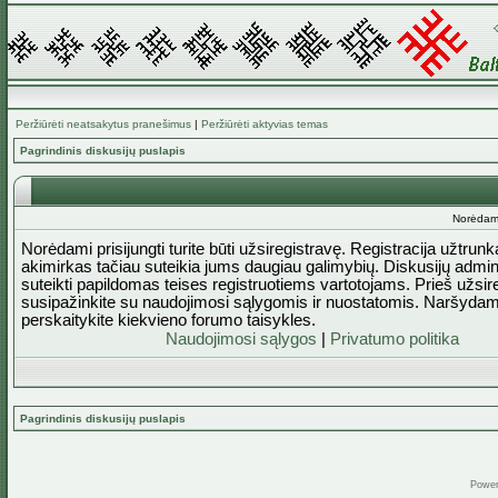
Peržiūrėti neatsakytus pranešimus
|
Peržiūrėti aktyvias temas
Pagrindinis diskusijų puslapis
Norėdami 
Norėdami prisijungti turite būti užsiregistravę. Registracija užtrun
akimirkas tačiau suteikia jums daugiau galimybių. Diskusijų admini
suteikti papildomas teises registruotiems vartotojams. Prieš užsi
susipažinkite su naudojimosi sąlygomis ir nuostatomis. Naršydam
perskaitykite kiekvieno forumo taisykles.
Naudojimosi sąlygos
|
Privatumo politika
Pagrindinis diskusijų puslapis
Powe