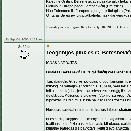
Kalėdinė Gintaro Beresnevičiaus pasaka arba lietuviš
Lietuva ir Europa pagal Beresnevičių (Pro stiklą)
Nuo Palemono iki Europos sąjungos mitologijos (Pro s
Gintaras Beresnevičius: „Alkoholizmas - dievoieškos p
Paskutinį kartą redagavo Šešėlis Pir Rgs 04, 2006 12:46 am. I
Pir Rgs 04, 2006 12:27 am
Šešėlis
Teogonijos pinklės G. Beresnevič
IGNAS NARBUTAS
Gintaras Beresnevičius. "Eglė žalčių karalienė" ir lie
Tarp daugelio G. Beresnevičiaus knygų, kuriomis jis pe
mitologijos tyrinėjimų horizontus. Ji, tiesa, nėra tokia
laikai nebe tie), bet jos įtaka tolesniems senųjų lietuvi
detektyvas. Kelionės iš Lietuvos į Vakarų Europą, į Vid
hipotezes ir atradimus, kurie be visos šitos žosmės b
Norėčiau pasidalyti mintimis, kurios kilo perskaiči
Nors pirmoji knygos dalis įvardyta "Lietuvių dievų ke
Ipatijaus metraštyje pasakojant apie Mindaugo garbint
kuriame pateiktas šis pavyzdys) keltų dievo atvaizdą 