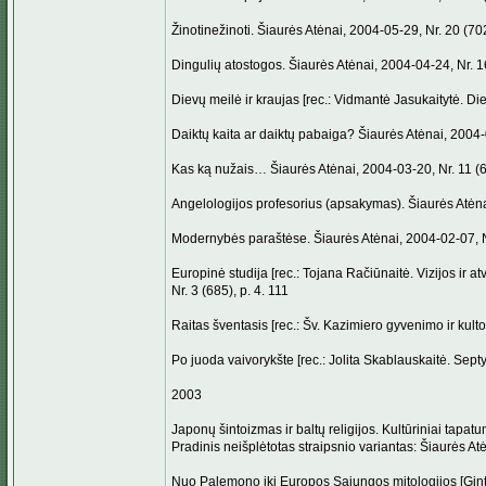
Žinotinežinoti. Šiaurės Atėnai, 2004-05-29, Nr. 20 (702
Dingulių atostogos. Šiaurės Atėnai, 2004-04-24, Nr. 16
Dievų meilė ir kraujas [rec.: Vidmantė Jasukaitytė. Die
Daiktų kaita ar daiktų pabaiga? Šiaurės Atėnai, 2004-0
Kas ką nužais… Šiaurės Atėnai, 2004-03-20, Nr. 11 (69
Angelologijos profesorius (apsakymas). Šiaurės Atėnai
Modernybės paraštėse. Šiaurės Atėnai, 2004-02-07, Nr
Europinė studija [rec.: Tojana Račiūnaitė. Vizijos ir a
Nr. 3 (685), p. 4. 111
Raitas šventasis [rec.: Šv. Kazimiero gyvenimo ir kulto 
Po juoda vaivorykšte [rec.: Jolita Skablauskaitė. Sept
2003
Japonų šintoizmas ir baltų religijos. Kultūriniai tapatum
Pradinis neišplėtotas straipsnio variantas: Šiaurės At
Nuo Palemono iki Europos Sąjungos mitologijos [Ginta