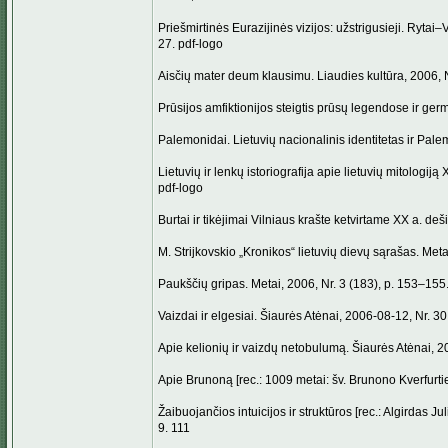
Priešmirtinės Eurazijinės vizijos: užstrigusieji. Rytai–V
27. pdf-logo
Aisčių mater deum klausimu. Liaudies kultūra, 2006, Nr
Prūsijos amfiktionijos steigtis prūsų legendose ir ger
Palemonidai. Lietuvių nacionalinis identitetas ir Pale
Lietuvių ir lenkų istoriografija apie lietuvių mitologiją
pdf-logo
Burtai ir tikėjimai Vilniaus krašte ketvirtame XX a. de
M. Strijkovskio „Kronikos“ lietuvių dievų sąrašas. Me
Paukščių gripas. Metai, 2006, Nr. 3 (183), p. 153–155
Vaizdai ir elgesiai. Šiaurės Atėnai, 2006-08-12, Nr. 30 
Apie kelionių ir vaizdų netobulumą. Šiaurės Atėnai, 20
Apie Brunoną [rec.: 1009 metai: šv. Brunono Kverfurtieč
Žaibuojančios intuicijos ir struktūros [rec.: Algirdas J
9. 111