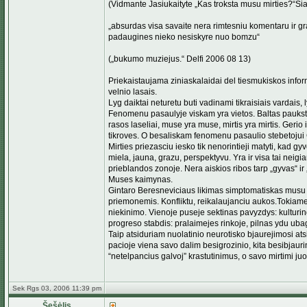
(Vidmante Jasiukaityte „Kas troksta musu mirties?“Si
„absurdas visa savaite nera rimtesniu komentaru ir gra
padaugines nieko nesiskyre nuo bomzu“
(„bukumo muziejus.“ Delfi 2006 08 13)
Priekaistaujama ziniaskalaidai del tiesmukiskos inform
velnio lasais.
Lyg daiktai neturetu buti vadinami tikraisiais varda
Fenomenu pasaulyje viskam yra vietos. Baltas pauksteli
rasos laseliai, muse yra muse, mirtis yra mirtis. Gerio i
tikroves. O besaliskam fenomenu pasaulio stebetojui G
Mirties priezasciu iesko tik nenorintieji matyti, kad g
miela, jauna, grazu, perspektyvu. Yra ir visa tai neig
prieblandos zonoje. Nera aiskios ribos tarp „gyvas“ ir 
Muses kaimynas.
Gintaro Beresneviciaus likimas simptomatiskas musu la
priemonemis. Konfliktu, reikalaujanciu aukos.Tokiame 
niekinimo. Vienoje puseje sektinas pavyzdys: kulturing
progreso stabdis: pralaimejes rinkoje, pilnas ydu ub
Taip atsiduriam nuolatinio neurotisko bjaurejimosi atsi
pacioje viena savo dalim besigrozinio, kita besibjau
“netelpancius galvoj” krastutinimus, o savo mirtimi juo
Sek Rgs 03, 2006 11:39 pm
Šešėlis