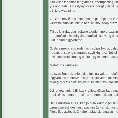
Tad visas tariamas lengvumas ir nerūpestingumas
yra originalaus mąstytojo drąsa žvelgti į daiktų i
dėl jų pavadinimų.
G. Beresnevičiaus asmenybėje glūdėję abu talentai
virstame šiuo visuotinio neaiškumo, neapibrėžt
Tai puiki ir daugiasluoksnė akademinė proza, int
gerbiančiai ir istoriją išmanančiai skaitytojų dali
kultūriniame gyvenime.
G. Beresnevičiaus žodynas ir stilius liko nuostab
negarsiai sakytų siaurame saviškių rate. Net jei 
trivialias profesionalių politologų rekomendaci
Metaforos virtuozas
Laisvas žmogus, intelektualinis gaivalas, metafo
išgyvenimo intensyvumu (tarsi kiekviena akimirk
sudeginusiais didžiaisiais rusų talentais - tokia
Jei reikėtų apibrėžti, kas yra lietuviškas jautru
nesitikintis humoras, skirtas ne homeriškam juo
Bene nuostabiausia, kad jo būta kairiojo politi
tyrinėtojai esti dešiniųjų pažiūrų (gilus istorijos
filosofijos atstovai. O kairė labiau siejama su m