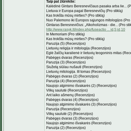
Taip pat žiūrėkite:
Kalėdinė Gintaro Beresnevičiaus pasaka arba lie... (Pr
Lietuva ir Europa pagal Beresnevičių (Pro stiklą)
Kas trokšta mūsų mirties? (Pro stiklą)
Nuo Palemono iki Europos sąjungos mitologijos (Pro s
Gintaras Beresnevičius: „Alkoholizmas - die... (Pro sti
http://www.rasyk.lt/index.php/fuseactio ... id,5;id,10
In Memoriam (Pro stiklą)
Kas trokšta mūsų mirties? (Pro stiklą)
Paruzija (5) (Recenzijos)
Lietuvių religija ir mitologija (Recenzijos)
Eglė žalčių karalienė ir lietuvių teogoninis mitas (Rec
Pabėgęs dvaras (Recenzijos)
Paruzija (3) (Recenzijos)
Siužetą siūlau nušauti (Recenzijos)
Lietuvių mitologija. III tomas (Recenzijos)
Pabėgęs dvaras (2) (Recenzijos)
Paruzija (4) (Recenzijos)
Naujojo atgimimo išvakarės (2) (Recenzijos)
Vilkų saulutė (Recenzijos)
Ant laiko ašmenų (Recenzijos)
Pabėgęs dvaras (4) (Recenzijos)
Naujojo atgimimo išvakarės (3) (Recenzijos)
Paruzija (Recenzijos)
Vilkų saulutė (2) (Recenzijos)
Pabėgęs dvaras (3) (Recenzijos)
Naujojo atgimimo išvakarės (Recenzijos)
Paruzija (2) (Recenzijos)