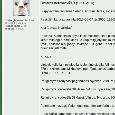
Gintaras Beresnevičius (1961–2006)
Slapyvardžiai: Antanas Sereda, Andrius Jaras, Johan
Paskutinį kartą atnaujinta 2015-05-07 [žr. 2000; 1996]
Užsiregistravo:
Ket Lap
11, 2004 6:47 pm
Pranešimai:
2786
Kìta (garsas ir vaizdas)
Miestas:
Vilnius
Pastaba. Šiame tinklalapyje teikiamos nebūtinai pilnos
kebli: mitologija, smelkianti Jo kaip religijotyrinink
(pvz., politikos realijose): išskirtinė G.B. geba. Todėl
prieinami internete.
Knygos
Lietuvių religija ir mitologija: sisteminė studija. Vilni
279 p. / Nikolajaus Mikhailovo rec.: Tautosakos darba
(175), p. 147–149. 111
Religijotyros žodynas: pagrindinės sąvokos. Vilnius: T
Religijotyra: vadovėlis XII klasei. Vilnius: Tyto alba, 2
Religijotyra: vadovėlis XI klasei. Vilnius: Tyto alba, 20
Palemono mazgas: Palemono legendos periferinis turiny
„Eglė žalčių karalienė“ ir lietuvių teogoninis mitas: rel