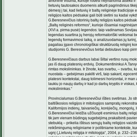
amorfinė visuma, kurioje rodėsi neįmanoma atsekti ir i
lietuvių tautosakos duomenis atkurti pagrindinius tikėj
dėmesį į tai, kad lietuvių ir baltų religinėje tradicij
religijos kaitos pėdsakai gali būti sietini su kadai v
G.Beresnevičius istorinių baltų religijos kaitos pėds
„Baltų religinės reformos“, kurioje išsamiai nagrinėj
(XVI a. pirma pusė) legendos: taip vadinamas Sovijaus
legendas suartina jų herojų reformatoriški veiksmai 
legendų formavimosi laiką, o analizuodamas jų turinį, 
pagaliau įgavo chronologiškai struktūruotą religinį ko
studijomis G. Beresnevičius tvirtai debiutavo kaip pirmas
G.Beresnevičiaus darbus labai šiltai vertino rusų moksl
jas iš daug platesnių erdvių. Dokumentininkui A.Tarvyd
rimtas mokslininkas. Ir žinote, kas svarbu, – svarbu, k
nuostata – gebėjimas pakilti virš, taip sakant, egocent
platesni kontekstai, daug tolimesni horizontai, ir m
laukiu jo naujų darbų ir kad jo darbų kryptis ir viskas
mokslininkas.“
Provincialumas G.Beresnevičiui išties svetimas. Jo st
baltiškosios religijos ir mitologijos sampratų rekonst
Kalifornijos indėnų, taivaniečių, korėjiečių, mongolų, I
G.Beresnevičiui leidžia užčiuopti esminius baltų reli
tik jam vienam būdingą sugebėjimą prakalbinti pavieni
stebuklą – prikelia ištisus senųjų baltų religijos vaiz
reikšmingumą religiniame ir politiniame kontekste, kur
ugnį („Lietuvių religija ir mitologija“, 2004, p. 232–23