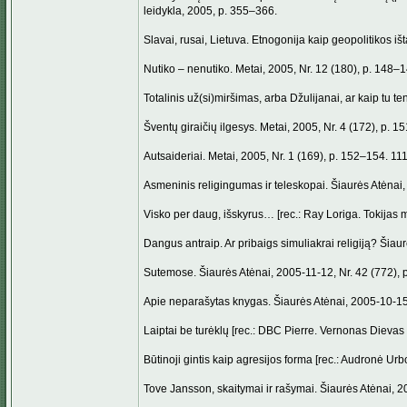
leidykla, 2005, p. 355–366.
Slavai, rusai, Lietuva. Etnogonija kaip geopolitikos išt
Nutiko – nenutiko. Metai, 2005, Nr. 12 (180), p. 148–
Totalinis už(si)miršimas, arba Džulijanai, ar kaip tu 
Šventų giraičių ilgesys. Metai, 2005, Nr. 4 (172), p. 1
Autsaideriai. Metai, 2005, Nr. 1 (169), p. 152–154. 11
Asmeninis religingumas ir teleskopai. Šiaurės Atėnai, 
Visko per daug, išskyrus… [rec.: Ray Loriga. Tokijas m
Dangus antraip. Ar pribaigs simuliakrai religiją? Šiaur
Sutemose. Šiaurės Atėnai, 2005-11-12, Nr. 42 (772), p
Apie neparašytas knygas. Šiaurės Atėnai, 2005-10-15, 
Laiptai be turėklų [rec.: DBC Pierre. Vernonas Dievas L
Būtinoji gintis kaip agresijos forma [rec.: Audronė Urb
Tove Jansson, skaitymai ir rašymai. Šiaurės Atėnai, 20