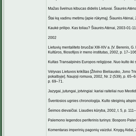
Mažas švelnus kibucas didelis Lietuvai. Šiaurės Atėnai
Štai ką vadinu metimu [apie rūkymą]. Šiaurės Atėnai, 2
Kaukė prilipo. Kas toliau? Šiaurės Atėnai, 2003-01-11, 
2002
Lietuvių mentaliteto bruožai XIII-XIV a. [V. Berenis, G.
Kultūros, filosofijos ir meno institutas, 2002, p. 17–106
Kultas Transalpinės Europos religijose. Nuo kulto iki si
Vėlyvas Lietuvos krikštas [Žilvino Bieliausko, Jono
pokalbyje]. Naujoji romuva, 2002, Nr. 2 (539), p. 65–6
p. 69–71.
Jazygai, jutungai, jotvingiai: kariai raiteliai nuo Meot
Šventosios ugnies chronologija. Kulto steiginių atspin
Šeimos dievaičiai. Liaudies kūryba, 2002, t. 5, p. 111
Palemono legendos periferinis turinys: Bosporo Palem
Komentaras imperinių pagonių vaizdui. Knygų Aidai, 2