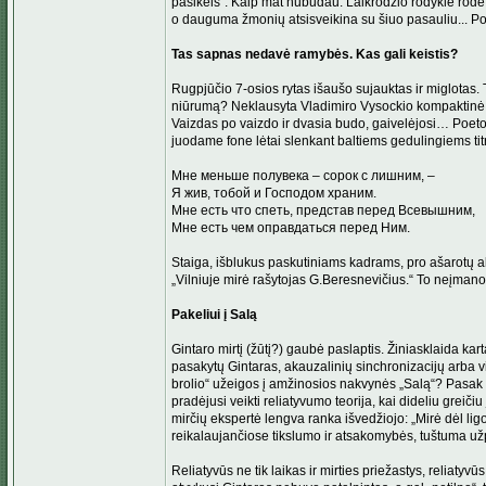
pasikeis“. Kaip mat nubudau. Laikrodžio rodyklė rodė v
o dauguma žmonių atsisveikina su šiuo pasauliu... P
Tas sapnas nedavė ramybės. Kas gali keistis?
Rugpjūčio 7-osios rytas išaušo sujauktas ir miglotas.
niūrumą? Neklausyta Vladimiro Vysockio kompaktinė pl
Vaizdas po vaizdo ir dvasia budo, gaivelėjosi… Poeto 
juodame fone lėtai slenkant baltiems gedulingiems tit
Мне меньше полувека – сорок с лишним, –
Я жив, тобой и Господом храним.
Мне есть что спеть, представ перед Всевышним,
Мне есть чем оправдаться перед Ним.
Staiga, išblukus paskutiniams kadrams, pro ašarotų a
„Vilniuje mirė rašytojas G.Beresnevičius.“ To neįman
Pakeliui į Salą
Gintaro mirtį (žūtį?) gaubė paslaptis. Žiniasklaida kar
pasakytų Gintaras, akauzalinių sinchronizacijų arba vi
brolio“ užeigos į amžinosios nakvynės „Salą“? Pasak
pradėjusi veikti reliatyvumo teorija, kai dideliu greič
mirčių ekspertė lengva ranka išvedžiojo: „Mirė dėl lig
reikalaujančiose tikslumo ir atsakomybės, tuštuma užpil
Reliatyvūs ne tik laikas ir mirties priežastys, reliaty