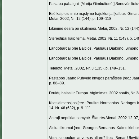
Pastaba pabaigai. [Marija Gimbutienė,] Senovės lietuvi
Esė kaip esminio mąstymo trajektorija [kalbasi Ginta
Metai, 2002, Nr. 12 (144), p. 109–118.
Likiminė dešra po skutimosi. Metai, 2002, Nr. 12 (144
Stereotipai kaip tema. Metai, 2002, Nr. 11 (143), p. 1
Langobardai prie Baltijos. Pauliaus Diakono, Simono 
Langobardai prie Baltijos. Pauliaus Diakono, Simono G
Teleloto. Metai, 2002, Nr. 3 (135), p. 149–151.
Pastabos Jaano Puhvelo knygos paraštėse [rec.: Jaan Puh
p. 88–89.
Druidų balsai ir Europa. Atgimimas, 2002 spalis, Nr. 3
Kitos dimensijos [rec.: Paulius Normantas. Neringos k
14, Nr. 46 (632), p. 9. 111
Antroji nepriklausomybė. Šiaurės Atėnai, 2002-12-07, N
Aistra tikrumui [rec.: Georges Bernanos. Kaimo klebono
Versus populum ar versus altare? [rec.: Benas Ulevičiu