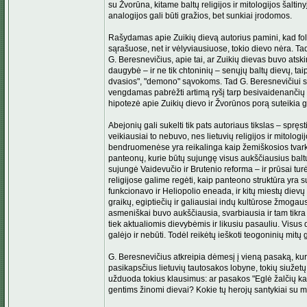
su Žvorūna, kitame baltų religijos ir mitologijos šalti
analogijos gali būti gražios, bet sunkiai įrodomos.
Rašydamas apie Zuikių dievą autorius pamini, kad folkl
sąrašuose, net ir vėlyviausiuose, tokio dievo nėra. Tad k
G. Beresnevičius, apie tai, ar Zuikių dievas buvo atskir
daugybė – ir ne tik chtoninių – senųjų baltų dievų, tai
dvasios", "demono" sąvokoms. Tad G. Beresnevičiui spre
vengdamas pabrėžti artimą ryšį tarp besivaidenančių n
hipotezė apie Zuikių dievo ir Žvorūnos porą suteikia ga
Abejonių gali sukelti tik pats autoriaus tikslas – sprę
veikiausiai to nebuvo, nes lietuvių religijos ir mitol
bendruomenėse yra reikalinga kaip žemiškosios tvarkos 
panteonų, kurie būtų sujungę visus aukščiausius baltų 
sujungė Vaidevučio ir Brutenio reforma – ir prūsai turė
religijose galime regėti, kaip panteono struktūra yra s
funkcionavo ir Heliopolio eneada, ir kitų miestų diev
graikų, egiptiečių ir galiausiai indų kultūrose žmoga
asmeniškai buvo aukščiausia, svarbiausia ir tam tikra
tiek aktualiomis dievybėmis ir likusiu pasauliu. Visus
galėjo ir nebūti. Todėl reikėtų ieškoti teogoninių mitų 
G. Beresnevičius atkreipia dėmesį į vieną pasaką, kur
pasikapsčius lietuvių tautosakos lobyne, tokių siužetų 
užduoda tokius klausimus: ar pasakos "Eglė žalčių kar
gentims žinomi dievai? Kokie tų herojų santykiai su 