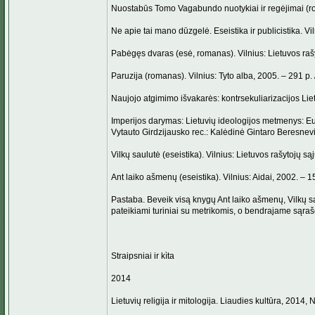
Nuostabūs Tomo Vagabundo nuotykiai ir regėjimai (ro
Ne apie tai mano dūzgelė. Eseistika ir publicistika. Vi
Pabėgęs dvaras (esė, romanas). Vilnius: Lietuvos rašy
Paruzija (romanas). Vilnius: Tyto alba, 2005. – 291 p.
Naujojo atgimimo išvakarės: kontrsekuliarizacijos Liet
Imperijos darymas: Lietuvių ideologijos metmenys: Euro
Vytauto Girdzijausko rec.: Kalėdinė Gintaro Beresnevi
Vilkų saulutė (eseistika). Vilnius: Lietuvos rašytojų s
Ant laiko ašmenų (eseistika). Vilnius: Aidai, 2002. – 1
Pastaba. Beveik visą knygų Ant laiko ašmenų, Vilkų s
pateikiami turiniai su metrikomis, o bendrajame sąraš
Straipsniai ir kìta
2014
Lietuvių religija ir mitologija. Liaudies kultūra, 2014, 