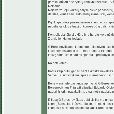
gerokai arčiau prie rytinių kaimynų nei prie ES š
Reklama
Neįsivaizduoju Vakarų šalyse nieko panašaus į 
detalės, kurias sau leido mūsų žurnalistai, kom
Ką tik spaudoje pasirodžiusios insinuacijos api
nebelieka jokių situacijų, kuriose būtų galima 
Kontroliuojančių struktūrų ir jų herojų kova už d
Žiurkių lenktynės tęsiasi.
G.Beresnevičiaus - talentingo religijotyrininko, 
kasdienybės analitiko - mirtis primena Pieterio Br
laisvę skridusio ir saulės spindulių pražudyto Ika
Ko netekome?
Kad ir kaip būtų, geriau bent akimirką nekalbė
Verčiau susimąstykime apie G.Beresnevičių ir p
Bene vienintelė pastanga apmąstyti G.Beresnevi
Beresnevičiaus?“ (graži aliuzija į Edvardo Olbi
naująjį istorinį pasakojimą, o gal net ir naująją
Iš tiesų G.Beresnevičiaus publicistika yra unik
istorinį šansą tapti išsivadėjusios, intelektinės 
istorijos ir sociologijos bei puikaus Europos 