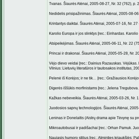
Tvanas. Šiaurės Atėnai, 2005-08-27, Nr. 32 (762), p. 2
Nedidelis prisipažinimas. Šiaurės Atėnai, 2005-08-06, 
Krintantys daiktai. Šiaurės Atėnai, 2005-07-16, Nr. 27 
Karolio Europa ir jos slinktys [rec.: Einhardas. Karoli
Atsipeikėjimas. Šiaurės Atėnai, 2005-06-11, Nr. 22 (75
Princai ir drakonai. Šiaurės Atėnai, 2005-05-28, Nr. 20
Vėjo dievo veidai [rec.: Dainius Razauskas. Vėjūkas. L
Vilnius: Lietuvių literatūros ir tautosakos institutas, 2
Pelenė iš Korėjos; ir ne tik… [rec.: Gražiausios Korėjo
Digerės iššūkis morfinistams [rec.: Jelena Tregubova.
Kažkas nebeveikia. Šiaurės Atėnai, 2005-03-26, Nr. 12
Juodosios sapnų technologijos. Šiaurės Atėnai, 2005-0
Leninas ir Donelaitis (Aistrų drama apie Tėvynę su pro
Mikroautobusai ir padišachai [rec.: Orhan Pamuk. Juodo
Naujasis humoro stilius [rec.: Atminties kriaukšlės: Pal