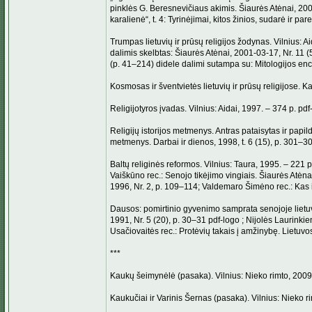
pinklės G. Beresnevičiaus akimis. Šiaurės Atėnai, 200
karalienė“, t. 4: Tyrinėjimai, kitos žinios, sudarė ir p
Trumpas lietuvių ir prūsų religijos žodynas. Vilnius: A
dalimis skelbtas: Šiaurės Atėnai, 2001-03-17, Nr. 11 (5
(p. 41–214) didele dalimi sutampa su: Mitologijos encik
Kosmosas ir šventvietės lietuvių ir prūsų religijose. Ka
Religijotyros įvadas. Vilnius: Aidai, 1997. – 374 p. pd
Religijų istorijos metmenys. Antras pataisytas ir papil
metmenys. Darbai ir dienos, 1998, t. 6 (15), p. 301–3
Baltų religinės reformos. Vilnius: Taura, 1995. – 221 
Vaiškūno rec.: Senojo tikėjimo vingiais. Šiaurės Atėna
1996, Nr. 2, p. 109–114; Valdemaro Šimėno rec.: Kas iš
Dausos: pomirtinio gyvenimo samprata senojoje lietuvi
1991, Nr. 5 (20), p. 30–31 pdf-logo ; Nijolės Laurinki
Usačiovaitės rec.: Protėvių takais į amžinybę. Lietuvo
***
Kaukų šeimynėlė (pasaka). Vilnius: Nieko rimto, 2009.
Kaukučiai ir Varinis Šernas (pasaka). Vilnius: Nieko r