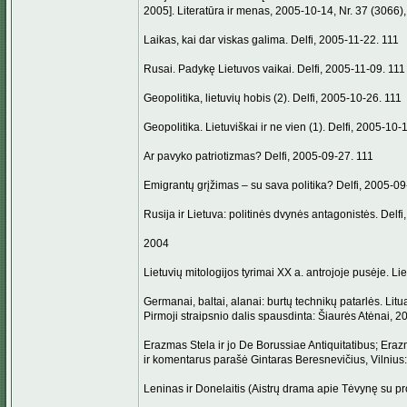
2005]. Literatūra ir menas, 2005-10-14, Nr. 37 (3066), 
Laikas, kai dar viskas galima. Delfi, 2005-11-22. 111
Rusai. Padykę Lietuvos vaikai. Delfi, 2005-11-09. 111
Geopolitika, lietuvių hobis (2). Delfi, 2005-10-26. 111
Geopolitika. Lietuviškai ir ne vien (1). Delfi, 2005-10-
Ar pavyko patriotizmas? Delfi, 2005-09-27. 111
Emigrantų grįžimas – su sava politika? Delfi, 2005-09
Rusija ir Lietuva: politinės dvynės antagonistės. Delf
2004
Lietuvių mitologijos tyrimai XX a. antrojoje pusėje. Liet
Germanai, baltai, alanai: burtų technikų patarlės. Litua
Pirmoji straipsnio dalis spausdinta: Šiaurės Atėnai, 20
Erazmas Stela ir jo De Borussiae Antiquitatibus; Erazm
ir komentarus parašė Gintaras Beresnevičius, Vilnius
Leninas ir Donelaitis (Aistrų drama apie Tėvynę su pro