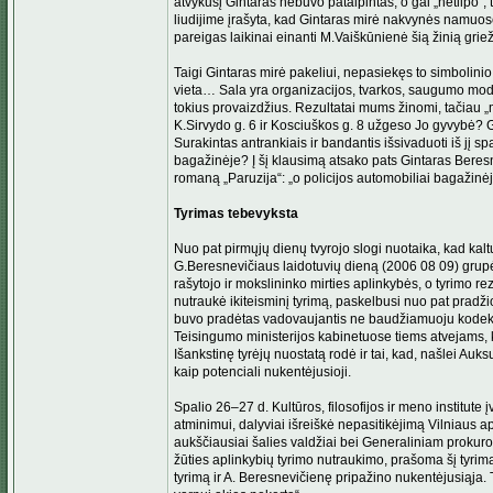
atvykusį Gintaras nebuvo patalpintas, o gal „netilpo“, 
liudijime įrašyta, kad Gintaras mirė nakvynės namuos
pareigas laikinai einanti M.Vaiškūnienė šią žinią gri
Taigi Gintaras mirė pakeliui, nepasiekęs to simbolinio 
vieta… Sala yra organizacijos, tvarkos, saugumo model
tokius provaizdžius. Rezultatai mums žinomi, tačiau „mit
K.Sirvydo g. 6 ir Kosciuškos g. 8 užgeso Jo gyvybė? G
Surakintas antrankiais ir bandantis išsivaduoti iš jį 
bagažinėje? Į šį klausimą atsako pats Gintaras Beresn
romaną „Pa­ruzija“: „o policijos automobiliai bagažinė
Tyrimas tebevyksta
Nuo pat pirmųjų dienų tvyrojo slogi nuotaika, kad kalt
G.Beresnevičiaus laidotuvių dieną (2006 08 09) grupė 
rašytojo ir mokslininko mirties aplinkybės, o tyrimo 
nutraukė ikiteisminį tyrimą, paskelbusi nuo pat pradžio
buvo pradėtas vadovaujantis ne baudžiamuoju kodek
Teisingumo ministerijos kabinetuose tiems atvejams, ku
Išankstinę tyrėjų nuostatą rodė ir tai, kad, našlei Au
kaip potenciali nukentėjusioji.
Spalio 26–27 d. Kultūros, filosofijos ir meno institute
atminimui, dalyviai išreiškė nepasitikėjimą Vilniaus a
aukščiausiai šalies valdžiai bei Generaliniam prokuro
žūties aplinkybių tyrimo nutraukimo, prašoma šį tyrim
tyrimą ir A. Beresnevičienę pripažino nukentėjusiąja.