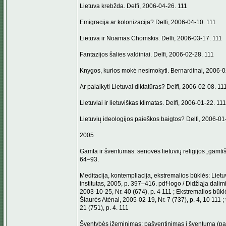
Lietuva krebžda. Delfi, 2006-04-26. 111
Emigracija ar kolonizacija? Delfi, 2006-04-10. 111
Lietuva ir Noamas Chomskis. Delfi, 2006-03-17. 111
Fantazijos šalies valdiniai. Delfi, 2006-02-28. 111
Knygos, kurios mokė nesimokyti. Bernardinai, 2006-0
Ar palaikyti Lietuvai diktatūras? Delfi, 2006-02-08. 11
Lietuviai ir lietuviškas klimatas. Delfi, 2006-01-22. 111
Lietuvių ideologijos paieškos baigtos? Delfi, 2006-01
2005
Gamta ir šventumas: senovės lietuvių religijos „gamtišku
64–93.
Meditacija, kontempliacija, ekstremalios būklės: Lietuva
institutas, 2005, p. 397–416. pdf-logo / Didžiąja dali
2003-10-25, Nr. 40 (674), p. 4 111 ; Ekstremalios būklės 
Šiaurės Atėnai, 2005-02-19, Nr. 7 (737), p. 4, 10 111 ;
21 (751), p. 4. 111
Šventybės įžeminimas: pašventinimas į šventumą (past