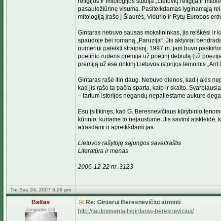
religijos ir mitologijos studija „Lietuvių religija ir m
pasaulėžiūrinę visumą. Pasitelkdamas lyginamąją religijo
mitologiją įrašo į Šiaurės, Vidurio ir Rytų Europos er
Gintaras nebuvo sausas mokslininkas, jis reiškėsi ir kai
spaudoje bei romaną „Paruzija“. Jis aktyviai bendrada
numeriui pateikti straipsnį. 1997 m. jam buvo paskirto
poetinio rudens premija už poetinį debiutą (už poeziją
premiją už esė rinkinį Lietuvos istorijos temomis „Ant
Gintaras rašė itin daug. Nebuvo dienos, kad į akis nep
kad jis rašo ta pačia sparta, kaip ir skaito. Svarbiaus
– tartum istorijos negandų nepaliestame aukure dega Am
Esu įsitikinęs, kad G. Beresnevičiaus kūrybinio fenome
kūrinio, kuriame to nejaustume. Jis savimi atskleidė, 
atrasdami ir apreikšdami jas.
Lietuvos rašytojų sąjungos savaitraštis
Literatūra ir menas
2006-12-22 nr. 3123
Tre Sau 24, 2007 5:29 pm
Baltas
Re: Gintarui Beresnevičiui atminti
Jungiantis (-ti)
http://tautosmenta.lt/gintaras-beresnevicius/