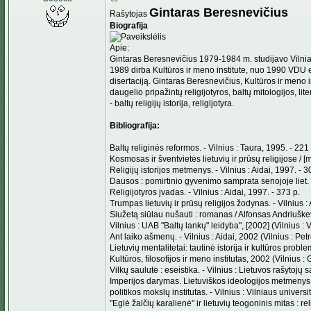
Gintaras Beresnevičius
Rašytojas
Biografija
Apie:
Gintaras Beresnevičius 1979-1984 m. studijavo Vilniaus
1989 dirba Kultūros ir meno institute, nuo 1990 VDU 
disertaciją. Gintaras Beresnevičius, Kultūros ir meno 
daugelio pripažintų religijotyros, baltų mitologijos, li
- baltų religijų istorija, religijotyra.
Bibliografija:
Baltų religinės reformos. - Vilnius : Taura, 1995. - 221 
Kosmosas ir šventvietės lietuvių ir prūsų religijose / 
Religijų istorijos metmenys. - Vilnius : Aidai, 1997. - 3
Dausos : pomirtinio gyvenimo samprata senojoje liet. p
Religijotyros įvadas. - Vilnius : Aidai, 1997. - 373 p.
Trumpas lietuvių ir prūsų religijos žodynas. - Vilnius : 
Siužetą siūlau nušauti : romanas / Alfonsas Andriuškev
Vilnius : UAB "Baltų lankų" leidyba", [2002] (Vilnius : V
Ant laiko ašmenų. - Vilnius : Aidai, 2002 (Vilnius : Petr
Lietuvių mentalitetai: tautinė istorija ir kultūros probl
Kultūros, filosofijos ir meno institutas, 2002 (Vilnius : G
Vilkų saulutė : eseistika. - Vilnius : Lietuvos rašytojų
Imperijos darymas. Lietuviškos ideologijos metmenys : 
politikos mokslų institutas. - Vilnius : Vilniaus universi
"Eglė žalčių karalienė" ir lietuvių teogoninis mitas : reli