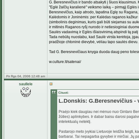
G. Beresnevičius ir bando atsakyti į šiuos klausimus. 
"Eglė žalčių karalienė" veiksmo laiką – pirmąjį Eglės i
Beresnevičius, kaip atrodo, tapatina Eglę su Ragana,
Kalėdomis ir Joninėmis: per Kalėdas raganos kažkur 
(simbolinis deginimas, kuris gali būti siejamas su a
ir mitinės Raganos ryšį nurodo ir netiesioginiai duo
Saulės vadavimą ir Eglės išlaisvinimą atspindi tą patį 
Tada nebūtų nuostabu, kad Saulė virsta kerėtoja, įgaun
pradžioje chtoninė dievybė, vėliau tapo saulės dievu.
Tad G. Beresnevičiaus knyga duoda daug peno tolesnė
w.culture.lt/satenai/
Pir Rgs 04, 2006 12:48 am
saullele
Cituoti:
L.Donskis: G.Beresnevičius - 
Praėjo kiek daugiau nei mėnuo nuo Gintaro Beresn
žūties) aplinkybes. Ir dabar baisu darosi paga
intelektualų netektį.
Pastarojo meto įvykiai Lietuvoje leidžia teigti,
barbarai. Tai nepagarba gyvybei ir mirčiai. Jų p