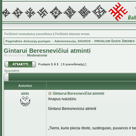
Peržiūrėti neatsakytus pranešimus
|
Peržiūrėti aktyvias temas
Pagrindinis diskusijų puslapis
»
Administracija, DAUSOS
»
PRIVALOM ŠIUOS ŽMONES G
Gintarui Beresnevičiui atminti
Moderatorius:
Moderatoriai
Puslapis
1
iš
1
[ 6 pranešimai(ų) ]
Spausdinti
Autorius
ainis
Gintarui Beresnevičiui atminti
Anapus ivaizdziu
Gintarui Beresneviciui atminti
„Tiems, kurie plecia riboto, sustingusio, puvancio ir