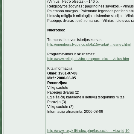
(Vilnius : Petro ofsetas). - 146 p.
Religijotyros žodynas : pagrindinės sąvokos. - Vilnius 
Palemono mazgas : Palemono legendos periferinis turinys
Lietuvių religija ir mitologija : sisteminė studija. - Vil
Pabėgęs dvaras : esė, romanas. - Vilnius : Lietuvos ra
Nuorodos:
Trumpas Lietuvos istorijos kursas:
http://members.lycos.co.uk/fa15/vartai/ ... esnev.html
Programavimas ir okultizmas:
http://www.religija.lt/stra-program_oku ... vicius.htm
Kita informacija:
Gimė: 1961-07-08
Mirė: 2006-08-05
Recenzijos:
Vilkų saulutė
Pabėgęs dvaras (2)
Eglė žalčių karalienė ir lietuvių teogoninis mitas
Paruzija (3)
Vilkų saulutė (2)
Informacija atnaujinta: 2006-08-09
http://www.rasyk.lt/index.php/fuseactio ... view;id,10