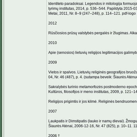
Identiteto paradoksai. Legendos ir mitologija formuojant
tyrimų institutas, 2014, p. 536–544. Papildyta 2015-03
Metai, 2011, Nr. 8–9 (247–248), p. 114–121. pdf-logo
2012
Rūsčiosios prūsų valstybės pergalės ir žlugimas. Alk
2010
Apie (senosios) lietuvių religijos legitimacijos galim
2009
Vietos ir spalvos. Lietuvių religinės geografijos bruoža
04, Nr. 46 (487), p. 4. (sutampa beveik: Šiaurės Atėn
Sakralybės turinio metamorfozės postmoderno epochoje.
Kultūros, filosofijos ir meno institutas, 2009, p. 121–1
Religijos prigimtis ir jos kilmė. Religinės bendruomenė
2007
Laukpatis ir Dimstipatis (lauko ir namų dievai). Žmogu
Šiaurės Atėnai, 2006-12-16, Nr. 47 (825), p. 10–11. 1
2006 †