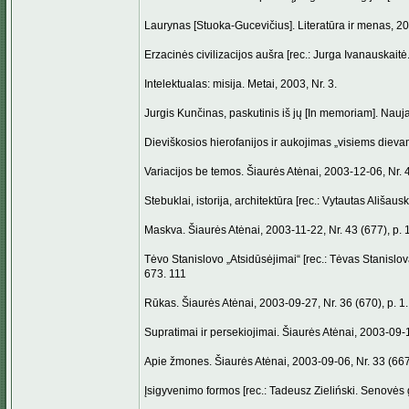
Laurynas [Stuoka-Gucevičius]. Literatūra ir menas, 20
Erzacinės civilizacijos aušra [rec.: Jurga Ivanauskaitė
Intelektualas: misija. Metai, 2003, Nr. 3.
Jurgis Kunčinas, paskutinis iš jų [In memoriam]. Nauja
Dieviškosios hierofanijos ir aukojimas „visiems dievam
Variacijos be temos. Šiaurės Atėnai, 2003-12-06, Nr. 4
Stebuklai, istorija, architektūra [rec.: Vytautas Ališaus
Maskva. Šiaurės Atėnai, 2003-11-22, Nr. 43 (677), p. 
Tėvo Stanislovo „Atsidūsėjimai“ [rec.: Tėvas Stanislov
673. 111
Rūkas. Šiaurės Atėnai, 2003-09-27, Nr. 36 (670), p. 1.
Supratimai ir persekiojimai. Šiaurės Atėnai, 2003-09-13
Apie žmones. Šiaurės Atėnai, 2003-09-06, Nr. 33 (667)
Įsigyvenimo formos [rec.: Tadeusz Zieliński. Senovės g