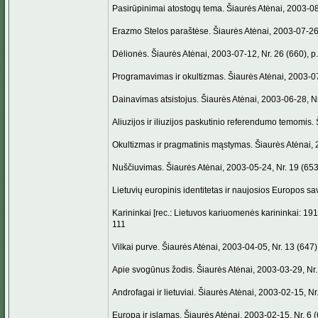
Pasirūpinimai atostogų tema. Šiaurės Atėnai, 2003-08-
Erazmo Stelos paraštėse. Šiaurės Atėnai, 2003-07-26,
Dėlionės. Šiaurės Atėnai, 2003-07-12, Nr. 26 (660), p.
Programavimas ir okultizmas. Šiaurės Atėnai, 2003-07-
Dainavimas atsistojus. Šiaurės Atėnai, 2003-06-28, Nr.
Aliuzijos ir iliuzijos paskutinio referendumo temomis. 
Okultizmas ir pragmatinis mąstymas. Šiaurės Atėnai, 2
Nuščiuvimas. Šiaurės Atėnai, 2003-05-24, Nr. 19 (653)
Lietuvių europinis identitetas ir naujosios Europos sa
Karininkai [rec.: Lietuvos kariuomenės karininkai: 1918
111
Vilkai purve. Šiaurės Atėnai, 2003-04-05, Nr. 13 (647),
Apie svogūnus žodis. Šiaurės Atėnai, 2003-03-29, Nr. 
Androfagai ir lietuviai. Šiaurės Atėnai, 2003-02-15, Nr.
Europa ir islamas. Šiaurės Atėnai, 2003-02-15, Nr. 6 