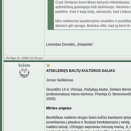
O juk Gintaras buvo tikras kairysis intelektualas 
apibrėžimą įpareigoja būti dešiniuoju. Nesiimu spė
patirtimi. Kad ir kaip būtų, akivaizdu, kad Lietuv
Mes netekome kasdienybės analitiko ir poetiško 
atsivers gili spraga. Belieka viltis, kad ją bent
Leonidas Donskis, „Klaipėda“
Pir Rgs 11, 2006 10:33 pm
Šešėlis
ATSKLEIDĘS BALTŲ KULTŪROS GALIAS
Jonas Vaiškūnas
Gruodžio 14 d. Vilniuje, Rašytojų klube, Gintaro Bere
profesionalaus meno kūrinius. Premija G. Beresnevičiu
2005).
Mirties angelas
Beviltiškas naktinio drugio šokis tuščio kambario tyl
įsiveldamas į plaukus ir šiurpiai trenkdamasis į veid
nakties laisvę. Užmigęs sapnavau mirusią mamą. Ji, rod