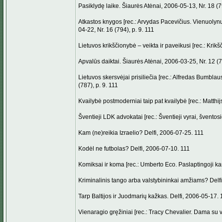
Pasiklydę laike. Šiaurės Atėnai, 2006-05-13, Nr. 18 (79
Atkastos knygos [rec.: Arvydas Pacevičius. Vienuolynų
04-22, Nr. 16 (794), p. 9. 111
Lietuvos krikščionybė – veikta ir paveikusi [rec.: Krikš
Apvalūs daiktai. Šiaurės Atėnai, 2006-03-25, Nr. 12 (7
Lietuvos skersvėjai prisiliečia [rec.: Alfredas Bumbla
(787), p. 9. 111
Kvailybė postmoderniai taip pat kvailybė [rec.: Matthij
Šventieji LDK advokatai [rec.: Šventieji vyrai, šventos
Kam (ne)reikia Izraelio? Delfi, 2006-07-25. 111
Kodėl ne futbolas? Delfi, 2006-07-10. 111
Komiksai ir koma [rec.: Umberto Eco. Paslaptingoji kar
Kriminalinis tango arba valstybininkai amžiams? Delf
Tarp Baltijos ir Juodmarių kažkas. Delfi, 2006-05-17. 
Vienaragio gręžiniai [rec.: Tracy Chevalier. Dama su v