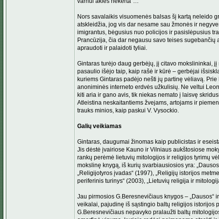
varnui akies nekerta“…
Nors savalaikis visuomenės balsas šį kartą neleido gre
atskleidžia, jog vis dar nesame sau žmonės ir negyv
imigrantus, bėgusius nuo policijos ir pasislėpusius tran
Prancūzija, čia dar negausu savo teises sugebančių ap
apraudoti ir palaidoti tyliai.
Gintaras turėjo daug gerbėjų, jį citavo mokslininkai, jį 
pasaulio išėjo taip, kaip rašė ir kūrė – gerbėjai išsisk
kuriems Gintaras padėjo nešti jų partinę vėliavą. Prie 
anoniminės interneto erdvės užkulisių. Ne veltui Leoni
kiti aria ir gano avis, tik niekas nemato į laisvę skrid
Atleistina neskaitantiems žvejams, artojams ir piemen
trauks minios, kaip pas­kui V. Vysockio.
Galių veikiamas
Gintaras, daugumai žinomas kaip publicistas ir eseistas
Jis dėstė įvairiose Kauno ir Vilniaus aukštosiose mokyklo
rankų perėmė lietuvių mitologijos ir religijos tyrimų vė
mokslinę knygą, iš kurių svarbiausiosios yra: „Dausos
„Religijotyros įvadas“ (1997), „Religijų istorijos me
periferinis turinys“ (2003), „Lietuvių religija ir mitolog
Jau pirmosios G.Beresnevičiaus knygos – „Dausos“ ir „Ba
veikalai, pajudinę iš sąstingio baltų religijos istorijos
G.Beresnevičiaus nepavyko pralaužti baltų mitologijos i