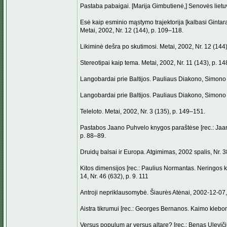
Pastaba pabaigai. [Marija Gimbutienė,] Senovės lietuvi
Esė kaip esminio mąstymo trajektorija [kalbasi Ginta
Metai, 2002, Nr. 12 (144), p. 109–118.
Likiminė dešra po skutimosi. Metai, 2002, Nr. 12 (144
Stereotipai kaip tema. Metai, 2002, Nr. 11 (143), p. 1
Langobardai prie Baltijos. Pauliaus Diakono, Simono 
Langobardai prie Baltijos. Pauliaus Diakono, Simono G
Teleloto. Metai, 2002, Nr. 3 (135), p. 149–151.
Pastabos Jaano Puhvelo knygos paraštėse [rec.: Jaan Puh
p. 88–89.
Druidų balsai ir Europa. Atgimimas, 2002 spalis, Nr. 3
Kitos dimensijos [rec.: Paulius Normantas. Neringos k
14, Nr. 46 (632), p. 9. 111
Antroji nepriklausomybė. Šiaurės Atėnai, 2002-12-07, N
Aistra tikrumui [rec.: Georges Bernanos. Kaimo klebono
Versus populum ar versus altare? [rec.: Benas Ulevičiu