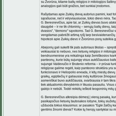
su Žvorūna, kitame baltų religijos ir mitologijos šalti
analogijos gali būti gražios, bet sunkiai įrodomos.
Rašydamas apie Zuikių dievą autorius pamini, kad folkl
sąrašuose, net ir vėlyviausiuose, tokio dievo nėra. Tad k
G. Beresnevičius, apie tai, ar Zuikių dievas buvo atskir
daugybė – ir ne tik chtoninių – senųjų baltų dievų, tai
dvasios", "demono" sąvokoms. Tad G. Beresnevičiui spre
vengdamas pabrėžti artimą ryšį tarp besivaidenančių n
hipotezė apie Zuikių dievo ir Žvorūnos porą suteikia ga
Abejonių gali sukelti tik pats autoriaus tikslas – sprę
veikiausiai to nebuvo, nes lietuvių religijos ir mitol
bendruomenėse yra reikalinga kaip žemiškosios tvarkos 
panteonų, kurie būtų sujungę visus aukščiausius baltų 
sujungė Vaidevučio ir Brutenio reforma – ir prūsai turė
religijose galime regėti, kaip panteono struktūra yra s
funkcionavo ir Heliopolio eneada, ir kitų miestų diev
graikų, egiptiečių ir galiausiai indų kultūrose žmoga
asmeniškai buvo aukščiausia, svarbiausia ir tam tikra
tiek aktualiomis dievybėmis ir likusiu pasauliu. Visus
galėjo ir nebūti. Todėl reikėtų ieškoti teogoninių mitų 
G. Beresnevičius atkreipia dėmesį į vieną pasaką, kur
pasikapsčius lietuvių tautosakos lobyne, tokių siužetų 
užduoda tokius klausimus: ar pasakos "Eglė žalčių kar
gentims žinomi dievai? Kokie tų herojų santykiai su 