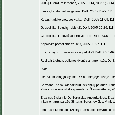
2005]. Literatūra ir menas, 2005-10-14, Nr. 37 (3066), 
Laikas, kai dar viskas galima. Delfi, 2005-11-22. 111
Rusai. Padykę Lietuvos vaikai. Delfi, 2005-11-09. 111
Geopolitika, lietuvių hobis (2). Delfi, 2005-10-26. 111
Geopolitika. Lietuviškai ir ne vien (1). Delfi, 2005-10-
Ar pavyko patriotizmas? Delfi, 2005-09-27. 111
Emigrantų grįžimas – su sava politika? Delfi, 2005-09
Rusija ir Lietuva: politinės dvynės antagonistės. Delf
2004
Lietuvių mitologijos tyrimai XX a. antrojoje pusėje. Liet
Germanai, baltai, alanai: burtų technikų patarlės. Litua
Pirmoji straipsnio dalis spausdinta: Šiaurės Atėnai, 20
Erazmas Stela ir jo De Borussiae Antiquitatibus; Erazm
ir komentarus parašė Gintaras Beresnevičius, Vilnius
Leninas ir Donelaitis (Aistrų drama apie Tėvynę su pro