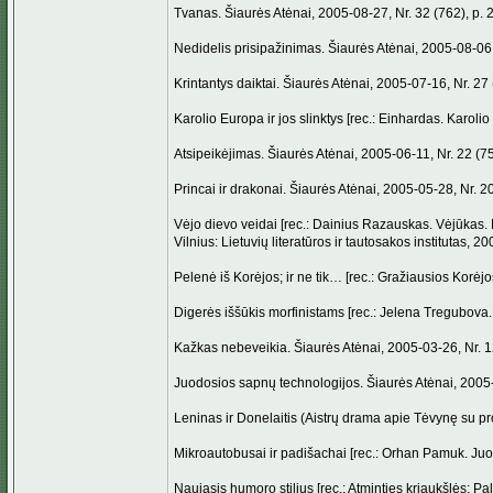
Tvanas. Šiaurės Atėnai, 2005-08-27, Nr. 32 (762), p. 2
Nedidelis prisipažinimas. Šiaurės Atėnai, 2005-08-06, 
Krintantys daiktai. Šiaurės Atėnai, 2005-07-16, Nr. 27 
Karolio Europa ir jos slinktys [rec.: Einhardas. Karoli
Atsipeikėjimas. Šiaurės Atėnai, 2005-06-11, Nr. 22 (75
Princai ir drakonai. Šiaurės Atėnai, 2005-05-28, Nr. 20
Vėjo dievo veidai [rec.: Dainius Razauskas. Vėjūkas. L
Vilnius: Lietuvių literatūros ir tautosakos institutas, 2
Pelenė iš Korėjos; ir ne tik… [rec.: Gražiausios Korėjo
Digerės iššūkis morfinistams [rec.: Jelena Tregubova.
Kažkas nebeveikia. Šiaurės Atėnai, 2005-03-26, Nr. 12
Juodosios sapnų technologijos. Šiaurės Atėnai, 2005-0
Leninas ir Donelaitis (Aistrų drama apie Tėvynę su pro
Mikroautobusai ir padišachai [rec.: Orhan Pamuk. Juodo
Naujasis humoro stilius [rec.: Atminties kriaukšlės: Pal