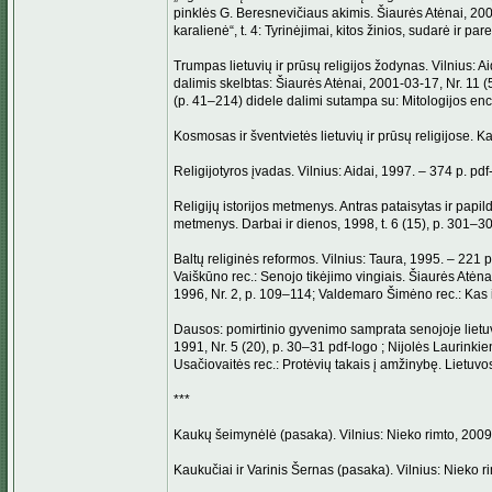
pinklės G. Beresnevičiaus akimis. Šiaurės Atėnai, 200
karalienė“, t. 4: Tyrinėjimai, kitos žinios, sudarė ir p
Trumpas lietuvių ir prūsų religijos žodynas. Vilnius: A
dalimis skelbtas: Šiaurės Atėnai, 2001-03-17, Nr. 11 (5
(p. 41–214) didele dalimi sutampa su: Mitologijos encik
Kosmosas ir šventvietės lietuvių ir prūsų religijose. Ka
Religijotyros įvadas. Vilnius: Aidai, 1997. – 374 p. pd
Religijų istorijos metmenys. Antras pataisytas ir papil
metmenys. Darbai ir dienos, 1998, t. 6 (15), p. 301–3
Baltų religinės reformos. Vilnius: Taura, 1995. – 221 
Vaiškūno rec.: Senojo tikėjimo vingiais. Šiaurės Atėna
1996, Nr. 2, p. 109–114; Valdemaro Šimėno rec.: Kas iš
Dausos: pomirtinio gyvenimo samprata senojoje lietuvi
1991, Nr. 5 (20), p. 30–31 pdf-logo ; Nijolės Laurinki
Usačiovaitės rec.: Protėvių takais į amžinybę. Lietuvo
***
Kaukų šeimynėlė (pasaka). Vilnius: Nieko rimto, 2009.
Kaukučiai ir Varinis Šernas (pasaka). Vilnius: Nieko r