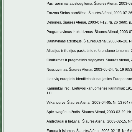
Pasirūpinimai atostogų tema. Šiaurės Atėnai, 2003-08-
Erazmo Stelos paraštėse. Šiaurės Atėnai, 2003-07-26,
Dėlionės. Šiaurės Atėnai, 2003-07-12, Nr. 26 (660), p.
Programavimas ir okultizmas. Šiaurės Atėnai, 2003-07-
Dainavimas atsistojus. Šiaurės Atėnai, 2003-06-28, Nr.
Aliuzijos ir iliuzijos paskutinio referendumo temomis. 
Okultizmas ir pragmatinis mąstymas. Šiaurės Atėnai, 2
Nuščiuvimas. Šiaurės Atėnai, 2003-05-24, Nr. 19 (653)
Lietuvių europinis identitetas ir naujosios Europos sa
Karininkai [rec.: Lietuvos kariuomenės karininkai: 1918
111
Vilkai purve. Šiaurės Atėnai, 2003-04-05, Nr. 13 (647),
Apie svogūnus žodis. Šiaurės Atėnai, 2003-03-29, Nr. 
Androfagai ir lietuviai. Šiaurės Atėnai, 2003-02-15, Nr.
Europa ir islamas. Šiaurės Atėnai, 2003-02-15, Nr. 6 