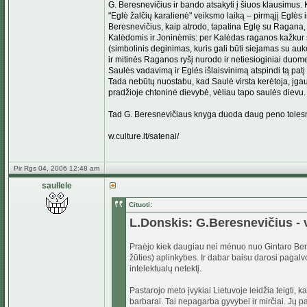
G. Beresnevičius ir bando atsakyti į šiuos klausimus. 
"Eglė žalčių karalienė" veiksmo laiką – pirmąjį Eglės i
Beresnevičius, kaip atrodo, tapatina Eglę su Ragana,
Kalėdomis ir Joninėmis: per Kalėdas raganos kažkur 
(simbolinis deginimas, kuris gali būti siejamas su a
ir mitinės Raganos ryšį nurodo ir netiesioginiai duo
Saulės vadavimą ir Eglės išlaisvinimą atspindi tą patį 
Tada nebūtų nuostabu, kad Saulė virsta kerėtoja, įgaun
pradžioje chtoninė dievybė, vėliau tapo saulės dievu.
Tad G. Beresnevičiaus knyga duoda daug peno tolesnė
w.culture.lt/satenai/
Pir Rgs 04, 2006 12:48 am
saullele
Cituoti:
L.Donskis: G.Beresnevičius - 
Praėjo kiek daugiau nei mėnuo nuo Gintaro Beresn
žūties) aplinkybes. Ir dabar baisu darosi paga
intelektualų netektį.
Pastarojo meto įvykiai Lietuvoje leidžia teigti,
barbarai. Tai nepagarba gyvybei ir mirčiai. Jų p