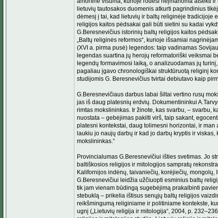
amorfinė visuma, kurioje rodėsi neįmanoma atsekti ir i
lietuvių tautosakos duomenis atkurti pagrindinius tikėj
dėmesį į tai, kad lietuvių ir baltų religinėje tradicij
religijos kaitos pėdsakai gali būti sietini su kadai v
G.Beresnevičius istorinių baltų religijos kaitos pėds
„Baltų religinės reformos“, kurioje išsamiai nagrinėj
(XVI a. pirma pusė) legendos: taip vadinamas Sovijaus
legendas suartina jų herojų reformatoriški veiksmai 
legendų formavimosi laiką, o analizuodamas jų turinį, 
pagaliau įgavo chronologiškai struktūruotą religinį ko
studijomis G. Beresnevičius tvirtai debiutavo kaip pirmas
G.Beresnevičiaus darbus labai šiltai vertino rusų moksl
jas iš daug platesnių erdvių. Dokumentininkui A.Tarvyd
rimtas mokslininkas. Ir žinote, kas svarbu, – svarbu, k
nuostata – gebėjimas pakilti virš, taip sakant, egocent
platesni kontekstai, daug tolimesni horizontai, ir m
laukiu jo naujų darbų ir kad jo darbų kryptis ir viskas
mokslininkas.“
Provincialumas G.Beresnevičiui išties svetimas. Jo st
baltiškosios religijos ir mitologijos sampratų rekonst
Kalifornijos indėnų, taivaniečių, korėjiečių, mongolų, I
G.Beresnevičiui leidžia užčiuopti esminius baltų reli
tik jam vienam būdingą sugebėjimą prakalbinti pavieni
stebuklą – prikelia ištisus senųjų baltų religijos vaiz
reikšmingumą religiniame ir politiniame kontekste, kur
ugnį („Lietuvių religija ir mitologija“, 2004, p. 232–23