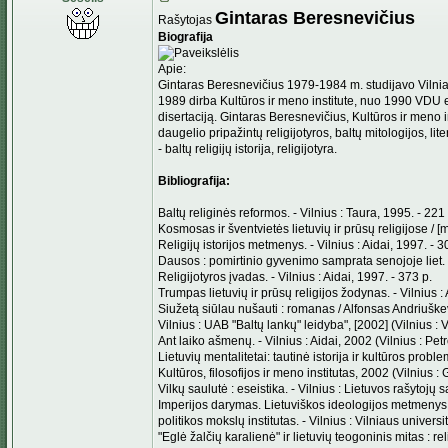
Gintaras Beresnevičius
Rašytojas
Biografija
Apie:
Gintaras Beresnevičius 1979-1984 m. studijavo Vilniaus
1989 dirba Kultūros ir meno institute, nuo 1990 VDU 
disertaciją. Gintaras Beresnevičius, Kultūros ir meno 
daugelio pripažintų religijotyros, baltų mitologijos, li
- baltų religijų istorija, religijotyra.
Bibliografija:
Baltų religinės reformos. - Vilnius : Taura, 1995. - 221 
Kosmosas ir šventvietės lietuvių ir prūsų religijose / 
Religijų istorijos metmenys. - Vilnius : Aidai, 1997. - 3
Dausos : pomirtinio gyvenimo samprata senojoje liet. p
Religijotyros įvadas. - Vilnius : Aidai, 1997. - 373 p.
Trumpas lietuvių ir prūsų religijos žodynas. - Vilnius : 
Siužetą siūlau nušauti : romanas / Alfonsas Andriuškev
Vilnius : UAB "Baltų lankų" leidyba", [2002] (Vilnius : V
Ant laiko ašmenų. - Vilnius : Aidai, 2002 (Vilnius : Petr
Lietuvių mentalitetai: tautinė istorija ir kultūros probl
Kultūros, filosofijos ir meno institutas, 2002 (Vilnius : G
Vilkų saulutė : eseistika. - Vilnius : Lietuvos rašytojų
Imperijos darymas. Lietuviškos ideologijos metmenys : 
politikos mokslų institutas. - Vilnius : Vilniaus universi
"Eglė žalčių karalienė" ir lietuvių teogoninis mitas : reli