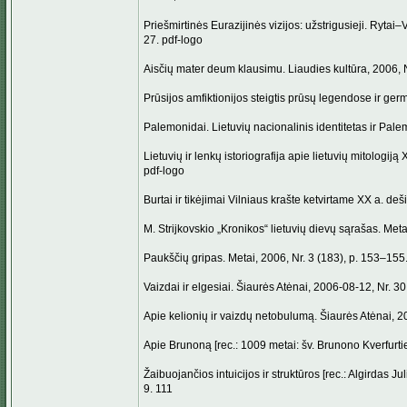
Priešmirtinės Eurazijinės vizijos: užstrigusieji. Rytai–V
27. pdf-logo
Aisčių mater deum klausimu. Liaudies kultūra, 2006, Nr
Prūsijos amfiktionijos steigtis prūsų legendose ir ger
Palemonidai. Lietuvių nacionalinis identitetas ir Pale
Lietuvių ir lenkų istoriografija apie lietuvių mitologiją
pdf-logo
Burtai ir tikėjimai Vilniaus krašte ketvirtame XX a. de
M. Strijkovskio „Kronikos“ lietuvių dievų sąrašas. Me
Paukščių gripas. Metai, 2006, Nr. 3 (183), p. 153–155
Vaizdai ir elgesiai. Šiaurės Atėnai, 2006-08-12, Nr. 30 
Apie kelionių ir vaizdų netobulumą. Šiaurės Atėnai, 20
Apie Brunoną [rec.: 1009 metai: šv. Brunono Kverfurtieč
Žaibuojančios intuicijos ir struktūros [rec.: Algirdas J
9. 111