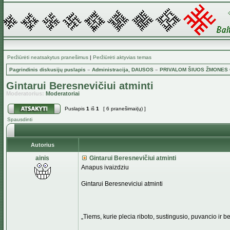
Peržiūrėti neatsakytus pranešimus
|
Peržiūrėti aktyvias temas
Pagrindinis diskusijų puslapis
»
Administracija, DAUSOS
»
PRIVALOM ŠIUOS ŽMONES G
Gintarui Beresnevičiui atminti
Moderatorius:
Moderatoriai
Puslapis
1
iš
1
[ 6 pranešimai(ų) ]
Spausdinti
Autorius
ainis
Gintarui Beresnevičiui atminti
Anapus ivaizdziu
Gintarui Beresneviciui atminti
„Tiems, kurie plecia riboto, sustingusio, puvancio ir