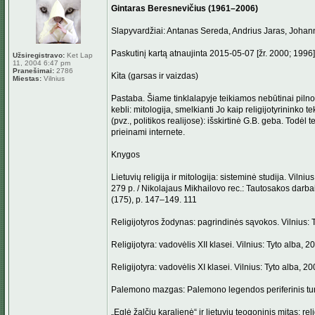
Gintaras Beresnevičius (1961–2006)
Slapyvardžiai: Antanas Sereda, Andrius Jaras, Johan
Paskutinį kartą atnaujinta 2015-05-07 [žr. 2000; 1996]
Užsiregistravo:
Ket Lap
11, 2004 6:47 pm
Pranešimai:
2786
Kìta (garsas ir vaizdas)
Miestas:
Vilnius
Pastaba. Šiame tinklalapyje teikiamos nebūtinai pilnos
kebli: mitologija, smelkianti Jo kaip religijotyrinink
(pvz., politikos realijose): išskirtinė G.B. geba. Todėl
prieinami internete.
Knygos
Lietuvių religija ir mitologija: sisteminė studija. Vilni
279 p. / Nikolajaus Mikhailovo rec.: Tautosakos darba
(175), p. 147–149. 111
Religijotyros žodynas: pagrindinės sąvokos. Vilnius: T
Religijotyra: vadovėlis XII klasei. Vilnius: Tyto alba, 2
Religijotyra: vadovėlis XI klasei. Vilnius: Tyto alba, 20
Palemono mazgas: Palemono legendos periferinis turiny
„Eglė žalčių karalienė“ ir lietuvių teogoninis mitas: rel