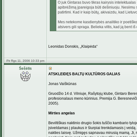
O juk Gintaras buvo tikras kairysis intelektualas 
apibrėžimą įpareigoja būti dešiniuoju. Nesiimu spė
patirtimi. Kad ir kaip būtų, akivaizdu, kad Lietuv
Mes netekome kasdienybės analitiko ir poetiško 
atsivers gili spraga. Belieka viltis, kad ją bent
Leonidas Donskis, „Klaipėda“
Pir Rgs 11, 2006 10:33 pm
Šešėlis
ATSKLEIDĘS BALTŲ KULTŪROS GALIAS
Jonas Vaiškūnas
Gruodžio 14 d. Vilniuje, Rašytojų klube, Gintaro Bere
profesionalaus meno kūrinius. Premija G. Beresnevičiu
2005).
Mirties angelas
Beviltiškas naktinio drugio šokis tuščio kambario tyl
įsiveldamas į plaukus ir šiurpiai trenkdamasis į veid
nakties laisvę. Užmigęs sapnavau mirusią mamą. Ji, rod