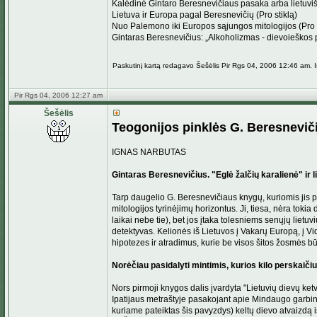
Kalėdinė Gintaro Beresnevičiaus pasaka arba lietuviš
Lietuva ir Europa pagal Beresnevičių (Pro stiklą)
Nuo Palemono iki Europos sąjungos mitologijos (Pro s
Gintaras Beresnevičius: „Alkoholizmas - dievoieškos p
Paskutinį kartą redagavo Šešėlis Pir Rgs 04, 2006 12:46 am. I
Pir Rgs 04, 2006 12:27 am
Šešėlis
Teogonijos pinklės G. Beresnevič
IGNAS NARBUTAS
Gintaras Beresnevičius. "Eglė žalčių karalienė" ir lie
Tarp daugelio G. Beresnevičiaus knygų, kuriomis jis pe
mitologijos tyrinėjimų horizontus. Ji, tiesa, nėra tokia
laikai nebe tie), bet jos įtaka tolesniems senųjų lietuvi
detektyvas. Kelionės iš Lietuvos į Vakarų Europą, į Vid
hipotezes ir atradimus, kurie be visos šitos žosmės b
Norėčiau pasidalyti mintimis, kurios kilo perskaiči
Nors pirmoji knygos dalis įvardyta "Lietuvių dievų ke
Ipatijaus metraštyje pasakojant apie Mindaugo garbint
kuriame pateiktas šis pavyzdys) keltų dievo atvaizdą 