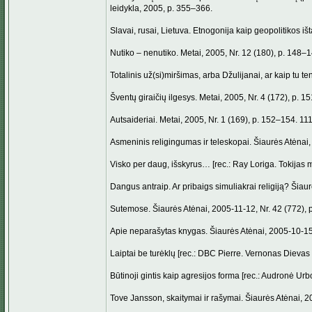
leidykla, 2005, p. 355–366.
Slavai, rusai, Lietuva. Etnogonija kaip geopolitikos išt
Nutiko – nenutiko. Metai, 2005, Nr. 12 (180), p. 148–
Totalinis už(si)miršimas, arba Džulijanai, ar kaip tu 
Šventų giraičių ilgesys. Metai, 2005, Nr. 4 (172), p. 1
Autsaideriai. Metai, 2005, Nr. 1 (169), p. 152–154. 11
Asmeninis religingumas ir teleskopai. Šiaurės Atėnai, 
Visko per daug, išskyrus… [rec.: Ray Loriga. Tokijas m
Dangus antraip. Ar pribaigs simuliakrai religiją? Šiaur
Sutemose. Šiaurės Atėnai, 2005-11-12, Nr. 42 (772), p
Apie neparašytas knygas. Šiaurės Atėnai, 2005-10-15, 
Laiptai be turėklų [rec.: DBC Pierre. Vernonas Dievas L
Būtinoji gintis kaip agresijos forma [rec.: Audronė Urb
Tove Jansson, skaitymai ir rašymai. Šiaurės Atėnai, 20