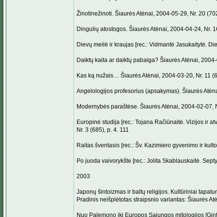
Žinotinežinoti. Šiaurės Atėnai, 2004-05-29, Nr. 20 (702
Dingulių atostogos. Šiaurės Atėnai, 2004-04-24, Nr. 16
Dievų meilė ir kraujas [rec.: Vidmantė Jasukaitytė. Die
Daiktų kaita ar daiktų pabaiga? Šiaurės Atėnai, 2004-0
Kas ką nužais… Šiaurės Atėnai, 2004-03-20, Nr. 11 (69
Angelologijos profesorius (apsakymas). Šiaurės Atėnai
Modernybės paraštėse. Šiaurės Atėnai, 2004-02-07, Nr
Europinė studija [rec.: Tojana Račiūnaitė. Vizijos ir a
Nr. 3 (685), p. 4. 111
Raitas šventasis [rec.: Šv. Kazimiero gyvenimo ir kulto 
Po juoda vaivorykšte [rec.: Jolita Skablauskaitė. Sept
2003
Japonų šintoizmas ir baltų religijos. Kultūriniai tapatum
Pradinis neišplėtotas straipsnio variantas: Šiaurės At
Nuo Palemono iki Europos Sąjungos mitologijos [Ginta