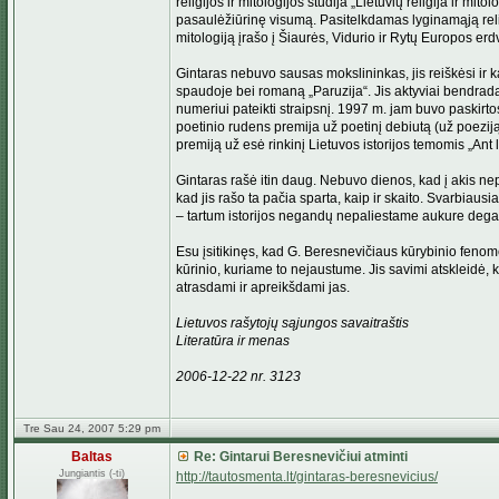
religijos ir mitologijos studija „Lietuvių religija ir m
pasaulėžiūrinę visumą. Pasitelkdamas lyginamąją religijo
mitologiją įrašo į Šiaurės, Vidurio ir Rytų Europos er
Gintaras nebuvo sausas mokslininkas, jis reiškėsi ir kai
spaudoje bei romaną „Paruzija“. Jis aktyviai bendrada
numeriui pateikti straipsnį. 1997 m. jam buvo paskirto
poetinio rudens premija už poetinį debiutą (už poeziją
premiją už esė rinkinį Lietuvos istorijos temomis „Ant
Gintaras rašė itin daug. Nebuvo dienos, kad į akis nep
kad jis rašo ta pačia sparta, kaip ir skaito. Svarbiaus
– tartum istorijos negandų nepaliestame aukure dega Am
Esu įsitikinęs, kad G. Beresnevičiaus kūrybinio fenome
kūrinio, kuriame to nejaustume. Jis savimi atskleidė, 
atrasdami ir apreikšdami jas.
Lietuvos rašytojų sąjungos savaitraštis
Literatūra ir menas
2006-12-22 nr. 3123
Tre Sau 24, 2007 5:29 pm
Baltas
Re: Gintarui Beresnevičiui atminti
Jungiantis (-ti)
http://tautosmenta.lt/gintaras-beresnevicius/