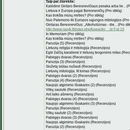
Taip pat žiūrėkite:
Kalėdinė Gintaro Beresnevičiaus pasaka arba lie... (Pr
Lietuva ir Europa pagal Beresnevičių (Pro stiklą)
Kas trokšta mūsų mirties? (Pro stiklą)
Nuo Palemono iki Europos sąjungos mitologijos (Pro s
Gintaras Beresnevičius: „Alkoholizmas - die... (Pro sti
http://www.rasyk.lt/index.php/fuseactio ... id,5;id,10
In Memoriam (Pro stiklą)
Kas trokšta mūsų mirties? (Pro stiklą)
Paruzija (5) (Recenzijos)
Lietuvių religija ir mitologija (Recenzijos)
Eglė žalčių karalienė ir lietuvių teogoninis mitas (Rec
Pabėgęs dvaras (Recenzijos)
Paruzija (3) (Recenzijos)
Siužetą siūlau nušauti (Recenzijos)
Lietuvių mitologija. III tomas (Recenzijos)
Pabėgęs dvaras (2) (Recenzijos)
Paruzija (4) (Recenzijos)
Naujojo atgimimo išvakarės (2) (Recenzijos)
Vilkų saulutė (Recenzijos)
Ant laiko ašmenų (Recenzijos)
Pabėgęs dvaras (4) (Recenzijos)
Naujojo atgimimo išvakarės (3) (Recenzijos)
Paruzija (Recenzijos)
Vilkų saulutė (2) (Recenzijos)
Pabėgęs dvaras (3) (Recenzijos)
Naujojo atgimimo išvakarės (Recenzijos)
Paruzija (2) (Recenzijos)