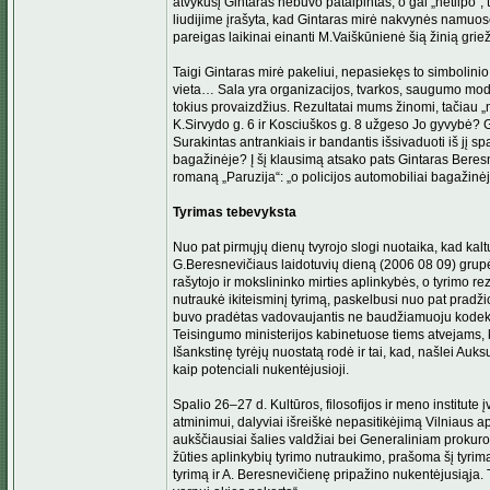
atvykusį Gintaras nebuvo patalpintas, o gal „netilpo“, 
liudijime įrašyta, kad Gintaras mirė nakvynės namuos
pareigas laikinai einanti M.Vaiškūnienė šią žinią gri
Taigi Gintaras mirė pakeliui, nepasiekęs to simbolinio 
vieta… Sala yra organizacijos, tvarkos, saugumo model
tokius provaizdžius. Rezultatai mums žinomi, tačiau „mit
K.Sirvydo g. 6 ir Kosciuškos g. 8 užgeso Jo gyvybė? G
Surakintas antrankiais ir bandantis išsivaduoti iš jį 
bagažinėje? Į šį klausimą atsako pats Gintaras Beresn
romaną „Pa­ruzija“: „o policijos automobiliai bagažinė
Tyrimas tebevyksta
Nuo pat pirmųjų dienų tvyrojo slogi nuotaika, kad kalt
G.Beresnevičiaus laidotuvių dieną (2006 08 09) grupė 
rašytojo ir mokslininko mirties aplinkybės, o tyrimo 
nutraukė ikiteisminį tyrimą, paskelbusi nuo pat pradžio
buvo pradėtas vadovaujantis ne baudžiamuoju kodek
Teisingumo ministerijos kabinetuose tiems atvejams, ku
Išankstinę tyrėjų nuostatą rodė ir tai, kad, našlei Au
kaip potenciali nukentėjusioji.
Spalio 26–27 d. Kultūros, filosofijos ir meno institute
atminimui, dalyviai išreiškė nepasitikėjimą Vilniaus a
aukščiausiai šalies valdžiai bei Generaliniam prokuro
žūties aplinkybių tyrimo nutraukimo, prašoma šį tyrim
tyrimą ir A. Beresnevičienę pripažino nukentėjusiąja.