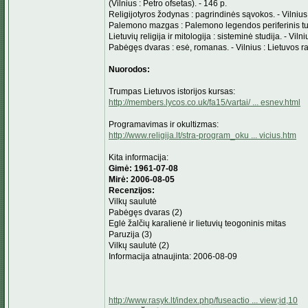
(Vilnius : Petro ofsetas). - 146 p.
Religijotyros žodynas : pagrindinės sąvokos. - Vilnius 
Palemono mazgas : Palemono legendos periferinis turinys
Lietuvių religija ir mitologija : sisteminė studija. - Vil
Pabėgęs dvaras : esė, romanas. - Vilnius : Lietuvos ra
Nuorodos:
Trumpas Lietuvos istorijos kursas:
http://members.lycos.co.uk/fa15/vartai/ ... esnev.html
Programavimas ir okultizmas:
http://www.religija.lt/stra-program_oku ... vicius.htm
Kita informacija:
Gimė: 1961-07-08
Mirė: 2006-08-05
Recenzijos:
Vilkų saulutė
Pabėgęs dvaras (2)
Eglė žalčių karalienė ir lietuvių teogoninis mitas
Paruzija (3)
Vilkų saulutė (2)
Informacija atnaujinta: 2006-08-09
http://www.rasyk.lt/index.php/fuseactio ... view;id,10