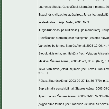
Laurynas [Stuoka-Gucevičius]. Literatūra ir menas, 20
Erzacinės civilizacijos aušra [rec.: Jurga Ivanauskaitė
Intelektualas: misija. Metai, 2003, Nr. 3.
Jurgis Kunčinas, paskutinis iš jų [In memoriam]. Nauja
Dieviškosios hierofanijos ir aukojimas „visiems dievam
Variacijos be temos. Šiaurės Atėnai, 2003-12-06, Nr. 4
Stebuklai, istorija, architektūra [rec.: Vytautas Ališaus
Maskva. Šiaurės Atėnai, 2003-11-22, Nr. 43 (677), p. 
Tėvo Stanislovo „Atsidūsėjimai“ [rec.: Tėvas Stanislov
673. 111
Rūkas. Šiaurės Atėnai, 2003-09-27, Nr. 36 (670), p. 1.
Supratimai ir persekiojimai. Šiaurės Atėnai, 2003-09-13
Apie žmones. Šiaurės Atėnai, 2003-09-06, Nr. 33 (667)
Įsigyvenimo formos [rec.: Tadeusz Zieliński. Senovės g