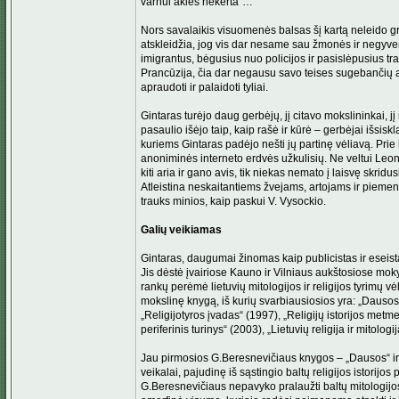
varnui akies nekerta“…
Nors savalaikis visuomenės balsas šį kartą neleido gre
atskleidžia, jog vis dar nesame sau žmonės ir negyv
imigrantus, bėgusius nuo policijos ir pasislėpusius tran
Prancūzija, čia dar negausu savo teises sugebančių ap
apraudoti ir palaidoti tyliai.
Gintaras turėjo daug gerbėjų, jį citavo mokslininkai, jį 
pasaulio išėjo taip, kaip rašė ir kūrė – gerbėjai išsisk
kuriems Gintaras padėjo nešti jų partinę vėliavą. Prie 
anoniminės interneto erdvės užkulisių. Ne veltui Leoni
kiti aria ir gano avis, tik niekas nemato į laisvę skrid
Atleistina neskaitantiems žvejams, artojams ir piemen
trauks minios, kaip pas­kui V. Vysockio.
Galių veikiamas
Gintaras, daugumai žinomas kaip publicistas ir eseistas
Jis dėstė įvairiose Kauno ir Vilniaus aukštosiose mokyklo
rankų perėmė lietuvių mitologijos ir religijos tyrimų vė
mokslinę knygą, iš kurių svarbiausiosios yra: „Dausos
„Religijotyros įvadas“ (1997), „Religijų istorijos me
periferinis turinys“ (2003), „Lietuvių religija ir mitolog
Jau pirmosios G.Beresnevičiaus knygos – „Dausos“ ir „Ba
veikalai, pajudinę iš sąstingio baltų religijos istorijos
G.Beresnevičiaus nepavyko pralaužti baltų mitologijos i