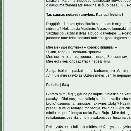
pasikeis“. Kaip mat nubudau. Laikrodžio rodyklė rodė v
o dauguma žmonių atsisveikina su šiuo pasauliu... P
Tas sapnas nedavė ramybės. Kas gali keistis?
Rugpjūčio 7-osios rytas išaušo sujauktas ir miglotas.
niūrumą? Neklausyta Vladimiro Vysockio kompaktinė pl
Vaizdas po vaizdo ir dvasia budo, gaivelėjosi… Poeto 
juodame fone lėtai slenkant baltiems gedulingiems tit
Мне меньше полувека – сорок с лишним, –
Я жив, тобой и Господом храним.
Мне есть что спеть, представ перед Всевышним,
Мне есть чем оправдаться перед Ним.
Staiga, išblukus paskutiniams kadrams, pro ašarotų a
„Vilniuje mirė rašytojas G.Beresnevičius.“ To neįman
Pakeliui į Salą
Gintaro mirtį (žūtį?) gaubė paslaptis. Žiniasklaida kar
pasakytų Gintaras, akauzalinių sinchronizacijų arba vi
brolio“ užeigos į amžinosios nakvynės „Salą“? Pasak
pradėjusi veikti reliatyvumo teorija, kai dideliu greič
mirčių ekspertė lengva ranka išvedžiojo: „Mirė dėl lig
reikalaujančiose tikslumo ir atsakomybės, tuštuma užpil
Reliatyvūs ne tik laikas ir mirties priežastys, reliaty