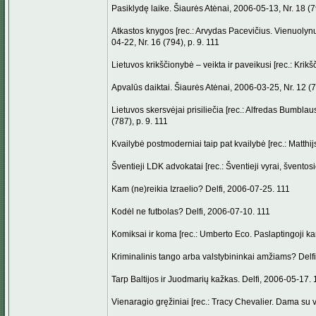
Pasiklydę laike. Šiaurės Atėnai, 2006-05-13, Nr. 18 (79
Atkastos knygos [rec.: Arvydas Pacevičius. Vienuolynų
04-22, Nr. 16 (794), p. 9. 111
Lietuvos krikščionybė – veikta ir paveikusi [rec.: Krikš
Apvalūs daiktai. Šiaurės Atėnai, 2006-03-25, Nr. 12 (7
Lietuvos skersvėjai prisiliečia [rec.: Alfredas Bumbla
(787), p. 9. 111
Kvailybė postmoderniai taip pat kvailybė [rec.: Matthij
Šventieji LDK advokatai [rec.: Šventieji vyrai, šventos
Kam (ne)reikia Izraelio? Delfi, 2006-07-25. 111
Kodėl ne futbolas? Delfi, 2006-07-10. 111
Komiksai ir koma [rec.: Umberto Eco. Paslaptingoji kar
Kriminalinis tango arba valstybininkai amžiams? Delf
Tarp Baltijos ir Juodmarių kažkas. Delfi, 2006-05-17. 
Vienaragio gręžiniai [rec.: Tracy Chevalier. Dama su v