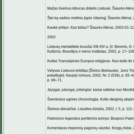
Mažas švelnus kibucas didelis Lietuvai. Šiaurės Atėnai
Štai ką vadinu metimu [apie rūkymą]. Šiaurės Atėnai, 2
Kaukė prilipo. Kas toliau? Šiaurės Atėnai, 2003-01-11, 
2002
Lietuvių mentaliteto bruožai XIII-XIV a. [V. Berenis, G.
Kultūros, filosofijos ir meno institutas, 2002, p. 17–106
Kultas Transalpinės Europos religijose. Nuo kulto iki si
Vėlyvas Lietuvos krikštas [Žilvino Bieliausko, Jono
pokalbyje]. Naujoji romuva, 2002, Nr. 2 (539), p. 65–6
p. 69–71.
Jazygai, jutungai, jotvingiai: kariai raiteliai nuo Meot
Šventosios ugnies chronologija. Kulto steiginių atspin
Šeimos dievaičiai. Liaudies kūryba, 2002, t. 5, p. 111
Palemono legendos periferinis turinys: Bosporo Palem
Komentaras imperinių pagonių vaizdui. Knygų Aidai, 2