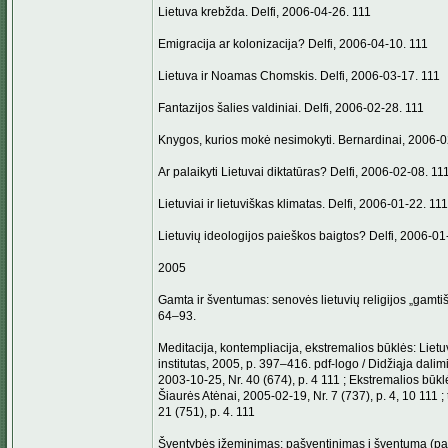
Lietuva krebžda. Delfi, 2006-04-26. 111
Emigracija ar kolonizacija? Delfi, 2006-04-10. 111
Lietuva ir Noamas Chomskis. Delfi, 2006-03-17. 111
Fantazijos šalies valdiniai. Delfi, 2006-02-28. 111
Knygos, kurios mokė nesimokyti. Bernardinai, 2006-0
Ar palaikyti Lietuvai diktatūras? Delfi, 2006-02-08. 11
Lietuviai ir lietuviškas klimatas. Delfi, 2006-01-22. 111
Lietuvių ideologijos paieškos baigtos? Delfi, 2006-01
2005
Gamta ir šventumas: senovės lietuvių religijos „gamtišku
64–93.
Meditacija, kontempliacija, ekstremalios būklės: Lietuva
institutas, 2005, p. 397–416. pdf-logo / Didžiąja dali
2003-10-25, Nr. 40 (674), p. 4 111 ; Ekstremalios būklės 
Šiaurės Atėnai, 2005-02-19, Nr. 7 (737), p. 4, 10 111 ;
21 (751), p. 4. 111
Šventybės įžeminimas: pašventinimas į šventumą (past