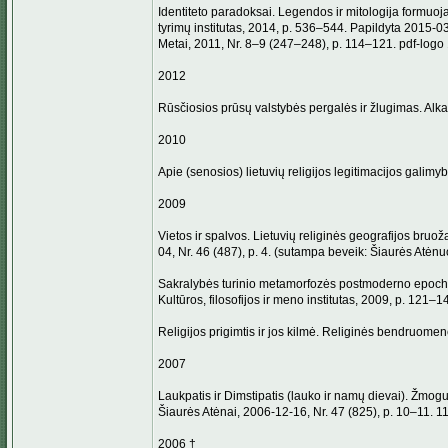
Identiteto paradoksai. Legendos ir mitologija formuojant
tyrimų institutas, 2014, p. 536–544. Papildyta 2015-03
Metai, 2011, Nr. 8–9 (247–248), p. 114–121. pdf-logo
2012
Rūsčiosios prūsų valstybės pergalės ir žlugimas. Alk
2010
Apie (senosios) lietuvių religijos legitimacijos galim
2009
Vietos ir spalvos. Lietuvių religinės geografijos bruoža
04, Nr. 46 (487), p. 4. (sutampa beveik: Šiaurės Atėn
Sakralybės turinio metamorfozės postmoderno epochoje.
Kultūros, filosofijos ir meno institutas, 2009, p. 121–1
Religijos prigimtis ir jos kilmė. Religinės bendruomenė
2007
Laukpatis ir Dimstipatis (lauko ir namų dievai). Žmogu
Šiaurės Atėnai, 2006-12-16, Nr. 47 (825), p. 10–11. 1
2006 †