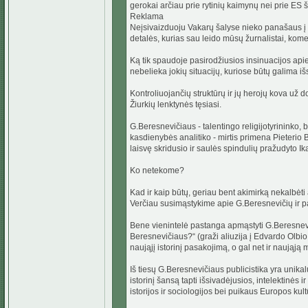
gerokai arčiau prie rytinių kaimynų nei prie ES š
Reklama
Neįsivaizduoju Vakarų šalyse nieko panašaus į 
detalės, kurias sau leido mūsų žurnalistai, kom
Ką tik spaudoje pasirodžiusios insinuacijos api
nebelieka jokių situacijų, kuriose būtų galima 
Kontroliuojančių struktūrų ir jų herojų kova už d
Žiurkių lenktynės tęsiasi.
G.Beresnevičiaus - talentingo religijotyrininko, 
kasdienybės analitiko - mirtis primena Pieterio Br
laisvę skridusio ir saulės spindulių pražudyto Ika
Ko netekome?
Kad ir kaip būtų, geriau bent akimirką nekalbė
Verčiau susimąstykime apie G.Beresnevičių ir p
Bene vienintelė pastanga apmąstyti G.Beresnevi
Beresnevičiaus?“ (graži aliuzija į Edvardo Olbi
naująjį istorinį pasakojimą, o gal net ir naująją
Iš tiesų G.Beresnevičiaus publicistika yra unik
istorinį šansą tapti išsivadėjusios, intelektinės 
istorijos ir sociologijos bei puikaus Europos 