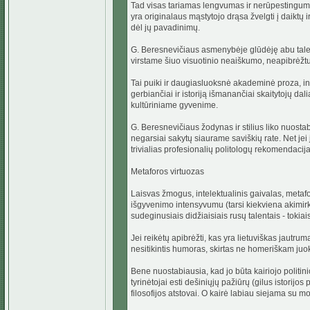
Tad visas tariamas lengvumas ir nerūpestingumas
yra originalaus mąstytojo drąsa žvelgti į daiktų i
dėl jų pavadinimų.
G. Beresnevičiaus asmenybėje glūdėję abu talentai
virstame šiuo visuotinio neaiškumo, neapibrėžt
Tai puiki ir daugiasluoksnė akademinė proza, int
gerbiančiai ir istoriją išmanančiai skaitytojų dali
kultūriniame gyvenime.
G. Beresnevičiaus žodynas ir stilius liko nuostab
negarsiai sakytų siaurame saviškių rate. Net jei 
trivialias profesionalių politologų rekomendaci
Metaforos virtuozas
Laisvas žmogus, intelektualinis gaivalas, metafo
išgyvenimo intensyvumu (tarsi kiekviena akimirk
sudeginusiais didžiaisiais rusų talentais - tokia
Jei reikėtų apibrėžti, kas yra lietuviškas jautru
nesitikintis humoras, skirtas ne homeriškam juo
Bene nuostabiausia, kad jo būta kairiojo politi
tyrinėtojai esti dešiniųjų pažiūrų (gilus istorijos
filosofijos atstovai. O kairė labiau siejama su m