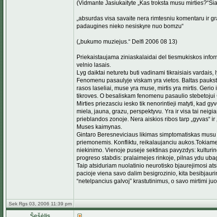
(Vidmante Jasiukaityte „Kas troksta musu mirties?“Si
„absurdas visa savaite nera rimtesniu komentaru ir gra
padaugines nieko nesiskyre nuo bomzu“
(„bukumo muziejus.“ Delfi 2006 08 13)
Priekaistaujama ziniaskalaidai del tiesmukiskos inform
velnio lasais.
Lyg daiktai neturetu buti vadinami tikraisiais varda
Fenomenu pasaulyje viskam yra vietos. Baltas pauksteli
rasos laseliai, muse yra muse, mirtis yra mirtis. Gerio i
tikroves. O besaliskam fenomenu pasaulio stebetojui G
Mirties priezasciu iesko tik nenorintieji matyti, kad g
miela, jauna, grazu, perspektyvu. Yra ir visa tai neig
prieblandos zonoje. Nera aiskios ribos tarp „gyvas“ ir 
Muses kaimynas.
Gintaro Beresneviciaus likimas simptomatiskas musu la
priemonemis. Konfliktu, reikalaujanciu aukos.Tokiame 
niekinimo. Vienoje puseje sektinas pavyzdys: kulturing
progreso stabdis: pralaimejes rinkoje, pilnas ydu ub
Taip atsiduriam nuolatinio neurotisko bjaurejimosi atsi
pacioje viena savo dalim besigrozinio, kita besibjau
“netelpancius galvoj” krastutinimus, o savo mirtimi juo
Sek Rgs 03, 2006 11:39 pm
Šešėlis