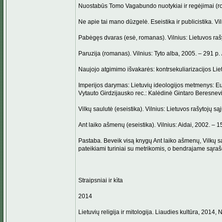
Nuostabūs Tomo Vagabundo nuotykiai ir regėjimai (ro
Ne apie tai mano dūzgelė. Eseistika ir publicistika. Vi
Pabėgęs dvaras (esė, romanas). Vilnius: Lietuvos rašy
Paruzija (romanas). Vilnius: Tyto alba, 2005. – 291 p.
Naujojo atgimimo išvakarės: kontrsekuliarizacijos Liet
Imperijos darymas: Lietuvių ideologijos metmenys: Euro
Vytauto Girdzijausko rec.: Kalėdinė Gintaro Beresnevi
Vilkų saulutė (eseistika). Vilnius: Lietuvos rašytojų s
Ant laiko ašmenų (eseistika). Vilnius: Aidai, 2002. – 1
Pastaba. Beveik visą knygų Ant laiko ašmenų, Vilkų s
pateikiami turiniai su metrikomis, o bendrajame sąraš
Straipsniai ir kìta
2014
Lietuvių religija ir mitologija. Liaudies kultūra, 2014, 