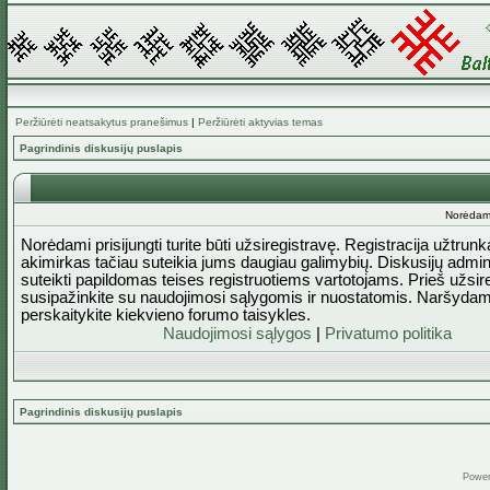
Peržiūrėti neatsakytus pranešimus
|
Peržiūrėti aktyvias temas
Pagrindinis diskusijų puslapis
Norėdami 
Norėdami prisijungti turite būti užsiregistravę. Registracija užtrun
akimirkas tačiau suteikia jums daugiau galimybių. Diskusijų admini
suteikti papildomas teises registruotiems vartotojams. Prieš užsi
susipažinkite su naudojimosi sąlygomis ir nuostatomis. Naršydam
perskaitykite kiekvieno forumo taisykles.
Naudojimosi sąlygos
|
Privatumo politika
Pagrindinis diskusijų puslapis
Powe