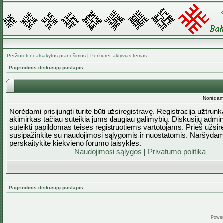
Peržiūrėti neatsakytus pranešimus
|
Peržiūrėti aktyvias temas
Pagrindinis diskusijų puslapis
Norėdami 
Norėdami prisijungti turite būti užsiregistravę. Registracija užtrun
akimirkas tačiau suteikia jums daugiau galimybių. Diskusijų admini
suteikti papildomas teises registruotiems vartotojams. Prieš užsi
susipažinkite su naudojimosi sąlygomis ir nuostatomis. Naršydam
perskaitykite kiekvieno forumo taisykles.
Naudojimosi sąlygos
|
Privatumo politika
Pagrindinis diskusijų puslapis
Powe