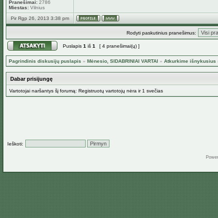
Pranešimai:
2786
Miestas:
Vilnius
Pir Rgp 26, 2013 3:38 pm
Rodyti paskutinius pranešimus:
Puslapis
1
iš
1
[ 4 pranešimai(ų) ]
Pagrindinis diskusijų puslapis
»
Mėnesio, SIDABRINIAI VARTAI
»
Atkurkime išnykusius 
Dabar prisijungę
Vartotojai naršantys šį forumą: Registruotų vartotojų nėra ir 1 svečias
Ieškoti:
Powe