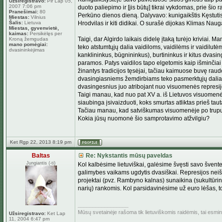
Užsiregistravo:
Pir Lap 05,
2007 7:06 pm
duoto paliepimo ir [jis būtų] tikrai vykdomas, prie šio
Pranešimai:
80
Perkūno dienos dieną. Dalyvavo: kunigaikštis Kęstutis ir
Miestas:
Vilnius
Šalis:
Lietuva
Hrodvilas ir kiti didikai. O surašė dijokas Klimas Naug
Miestas, gyvenvietė,
kaimas:
Persikėlęs per
Taigi, dar Algirdo laikais didelę įtaką turėjo kriviai.
Kroną žemgudas
mano pomėgiai:
teko atstumtųjų dalia vaidiloms, vaidilėms ir vaidilut
dvasininkėjimas
kanklininkus, būgnininkus), burtininkus ir kitus dvasin
paramos. Patys vaidilos tapo elgetomis kaip išminčiai
žinantys tradicijos tęsėjai, tačiau kaimuose buvę raudo
dvasingiasniems žemdirbiams teko pasmerktųjų dalia juo
dvasingesnius juo atribojant nuo visuomenės represijo
Taigi manau, kad nuo pat XV a. iš Lietuvos visuomenės 
siaubinga įsivaizduoti, koks smurtas atliktas prieš ta
Tačiau manau, kad satviškumas visuomenėje po truputį 
Kokia jūsų nuomonė šio samprotavimo atžvilgiu?
Ket Rgp 22, 2013 8:19 pm
Baltas
Re: Nykstantis mūsų paveldas
Jungiantis (-ti)
Kol kalbėsime lietuviškai, galėsime švęsti savo švente
galimybes vaikams ugdytis dvasiškai. Represijos neišn
projektai (pvz. Rambyno kalnas) sunaikina (sukultūrin
narių) rankomis. Kol parsidavinėsime už euro lėšas, t
_________________
Mūsų svetainėje rašoma tik lietuviškomis raidėmis, tai esm
Užsiregistravo:
Ket Lap
11, 2004 6:47 pm