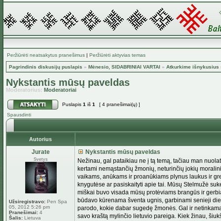
Peržiūrėti neatsakytus pranešimus
|
Peržiūrėti aktyvias temas
Pagrindinis diskusijų puslapis
»
Mėnesio, SIDABRINIAI VARTAI
»
Atkurkime išnykusius 
Nykstantis mūsų paveldas
Moderatorius:
Moderatoriai
Puslapis
1
iš
1
[ 4 pranešimai(ų) ]
Spausdinti
Autorius
Jurate
Nykstantis mūsų paveldas
Svetys
Nežinau, gal pataikiau ne į tą temą, tačiau man nuolat
kertami nemąstančių žmonių, neturinčių jokių moralinių 
vaikams, anūkams ir proanūkiams plynus laukus ir greit
knygutėse ar pasiskaityti apie tai. Mūsų Stelmužė sukel
miškai buvo visada mūsų protėviams brangūs ir gerbiam
būdavo kūrenama šventa ugnis, garbinami senieji dieva
Užsiregistravo:
Pen Spa
05, 2012 5:26 pm
parodo, kokie dabar sugedę žmonės. Gal ir netinkama 
Pranešimai:
4
savo kraštą mylinčio lietuvio pareiga. Kiek žinau, ši
Šalis:
Lietuva