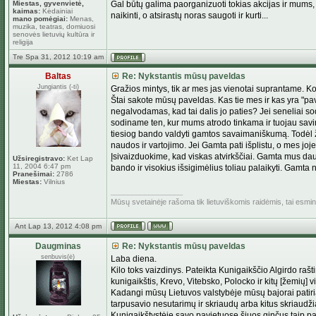
Miestas, gyvenvietė,
Gal būtų galima paorganizuoti tokias akcijas ir mums, ir
kaimas:
Kėdainiai
naikinti, o atsirastų noras saugoti ir kurti...
mano pomėgiai:
Menas,
muzika, teatras, domiuosi
senovės lietuvių kultūra ir
religija
Tre Spa 31, 2012 10:19 am
Baltas
Re: Nykstantis mūsų paveldas
Jungiantis (-ti)
Gražios mintys, tik ar mes jas vienotai suprantame. 
Štai sakote mūsų paveldas. Kas tie mes ir kas yra "pav
negalvodamas, kad tai dalis jo paties? Jei seneliai s
sodiname ten, kur mums atrodo tinkama ir tuojau savin
tiesiog bando valdyti gamtos savaimaniškumą. Todėl žm
naudos ir vartojimo. Jei Gamta pati išplistu, o mes jo
Įsivaizduokime, kad viskas atvirkščiai. Gamta mus daug
Užsiregistravo:
Ket Lap
11, 2004 6:47 pm
bando ir visokius išsigimėlius toliau palaikyti. Gamt
Pranešimai:
2786
Miestas:
Vilnius
_________________
Mūsų svetainėje rašoma tik lietuviškomis raidėmis, tai esm
Ant Lap 13, 2012 4:08 pm
Daugminas
Re: Nykstantis mūsų paveldas
senbuvis(ė)
Laba diena.
Kilo toks vaizdinys. Pateikta Kunigaikščio Algirdo raš
kunigaikštis, Krevo, Vitebsko, Polocko ir kitų [žemių] 
Kadangi mūsų Lietuvos valstybėje mūsų bajorai patiria
tarpusavio nesutarimų ir skriaudų arba kitus skriaudži
Kunigaikštystėje savo pavietuose šiuos ginčus taip pat k