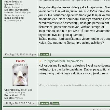
Pranešimai:
80
Miestas:
Vilnius
Šalis:
Lietuva
Taigi, dar Algirdo laikais didelę įtaką turėjo kriviai.
Miestas, gyvenvietė,
vaidilutėms. Dar vėliau, tikriausiai nuo XVI a. buvo s
kaimas:
Persikėlęs per
jau XVIII a. visuomenėje teliko tradicijos tesėjai kai
Kroną žemgudas
mano pomėgiai:
smerkimo eilė. Nors nebūdami žinantys tradicijos tęsėj
dvasininkėjimas
žemdirbiams teko pasmerktųjų dalia juo persekiojant, t
išstumiant į partizanines kovas, verčiant emigruoti.
Taigi manau, kad nuo pat XV a. iš Lietuvos visuomenės p
sąlygojęs nykstantį mūsų paveldą.
Tačiau manau, kad satviškumas visuomenėje po truputį 
Kokia jūsų nuomonė šio samprotavimo atžvilgiu?
Ket Rgp 22, 2013 8:19 pm
Baltas
Re: Nykstantis mūsų paveldas
Jungiantis (-ti)
Kol kalbėsime lietuviškai, galėsime švęsti savo švent
neišnyko, jos pasikeitė pavidalas. Dabar pavyzdžiui v
mūsų pačių dailininkų ir valdžios atstovų (nieko neiš
_________________
Mūsų svetainėje rašoma tik lietuviškomis raidėmis, tai esm
Užsiregistravo:
Ket Lap
11, 2004 6:47 pm
Pranešimai:
2786
Miestas:
Vilnius
Pir Rgp 26, 2013 3:38 pm