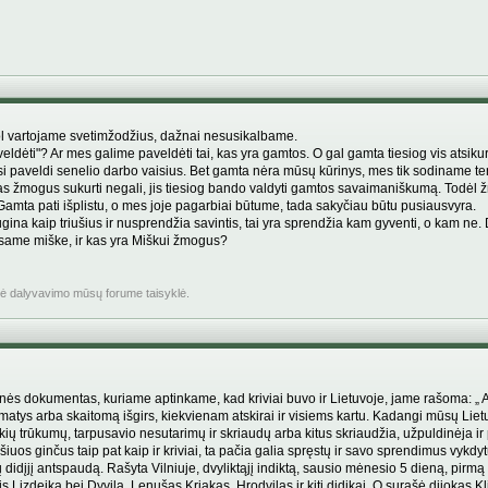
Kol vartojame svetimžodžius, dažnai nesusikalbame.
eldėti"? Ar mes galime paveldėti tai, kas yra gamtos. O gal gamta tiesiog vis atsikur
si paveldi senelio darbo vaisius. Bet gamta nėra mūsų kūrinys, mes tik sodiname t
 kas žmogus sukurti negali, jis tiesiog bando valdyti gamtos savaimaniškumą. Todėl 
i Gamta pati išplistu, o mes joje pagarbiai būtume, tada sakyčiau būtu pusiausvyra.
na kaip triušius ir nusprendžia savintis, tai yra sprendžia kam gyventi, o kam ne. Da
same miške, ir kas yra Miškui žmogus?
inė dalyvavimo mūsų forume taisyklė.
inės dokumentas, kuriame aptinkame, kad kriviai buvo ir Lietuvoje, jame rašoma: „ Alg
amatys arba skaitomą išgirs, kiekvienam atskirai ir visiems kartu. Kadangi mūsų Li
sokių trūkumų, tarpusavio nesutarimų ir skriaudų arba kitus skriaudžia, užpuldinėja 
os ginčus taip pat kaip ir kriviai, ta pačia galia spręstų ir savo sprendimus vykdytų, 
 didįjį antspaudą. Rašyta Vilniuje, dvyliktąjį indiktą, sausio mėnesio 5 dieną, pirmą
ulis Lizdeika bei Dyvila, Lenušas Krjakas, Hrodvilas ir kiti didikai. O surašė dijokas 