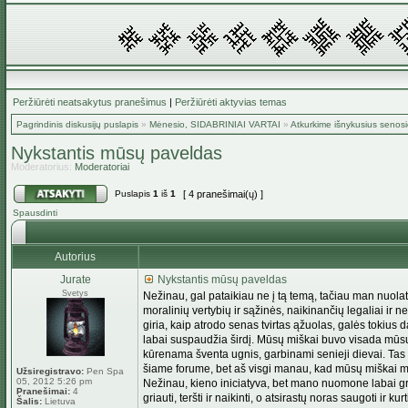
Peržiūrėti neatsakytus pranešimus
|
Peržiūrėti aktyvias temas
Pagrindinis diskusijų puslapis
»
Mėnesio, SIDABRINIAI VARTAI
»
Atkurkime išnykusius senosi
Nykstantis mūsų paveldas
Moderatorius:
Moderatoriai
Puslapis
1
iš
1
[ 4 pranešimai(ų) ]
Spausdinti
Autorius
Jurate
Nykstantis mūsų paveldas
Svetys
Nežinau, gal pataikiau ne į tą temą, tačiau man nuola
moralinių vertybių ir sąžinės, naikinančių legaliai ir 
giria, kaip atrodo senas tvirtas ąžuolas, galės tokius d
labai suspaudžia širdį. Mūsų miškai buvo visada mūsų 
kūrenama šventa ugnis, garbinami senieji dievai. Tas 
šiame forume, bet aš visgi manau, kad mūsų miškai mūsų
Užsiregistravo:
Pen Spa
05, 2012 5:26 pm
Nežinau, kieno iniciatyva, bet mano nuomone labai graž
Pranešimai:
4
griauti, teršti ir naikinti, o atsirastų noras saugoti ir kurti
Šalis:
Lietuva