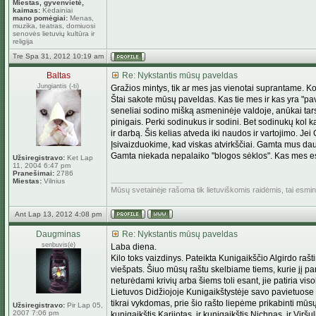
Miestas, gyvenvietė,
kaimas:
Kėdainiai
mano pomėgiai:
Menas,
muzika, teatras, domiuosi
senovės lietuvių kultūra ir
religija
Tre Spa 31, 2012 10:19 am
Baltas
Re: Nykstantis mūsų paveldas
Jungiantis (-ti)
Gražios mintys, tik ar mes jas vienotai suprantame. 
Štai sakote mūsų paveldas. Kas tie mes ir kas yra "pav
seneliai sodino mišką asmeninėje valdoje, anūkai tar
pinigais. Perki sodinukus ir sodini. Bet sodinukų kol
ir darbą. Šis kelias atveda iki naudos ir vartojimo. Je
Įsivaizduokime, kad viskas atvirkščiai. Gamta mus daugi
Gamta niekada nepalaiko "blogos sėklos". Kas mes e
Užsiregistravo:
Ket Lap
11, 2004 6:47 pm
Pranešimai:
2786
_________________
Miestas:
Vilnius
Mūsų svetainėje rašoma tik lietuviškomis raidėmis, tai esm
Ant Lap 13, 2012 4:08 pm
Daugminas
Re: Nykstantis mūsų paveldas
senbuvis(ė)
Laba diena.
Kilo toks vaizdinys. Pateikta Kunigaikščio Algirdo rašt
viešpats. Šiuo mūsų raštu skelbiame tiems, kurie jį p
neturėdami krivių arba šiems toli esant, jie patiria vi
Lietuvos Didžiojoje Kunigaikštystėje savo pavietuose šiu
tikrai vykdomas, prie šio rašto liepėme prikabinti mūsų
Užsiregistravo:
Pir Lap 05,
2007 7:06 pm
kunigaikštis Karijotas, ir kunigaikštis Nichnas, ir Virš