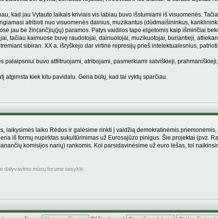
 Manau, kad jau Vytauto laikais kriviais vis labiau buvo išstumiami iš visuomenės. Tač
tengiamasi atriboti nuo visuomenės dainius, muzikantus (dūdmaišininkus, kanklininkus
muose jau be žin(anč)ių(jų) paramos. Patys vaidilos tapo elgetomis kaip išminčiai be
ai, tačiau kaimuose buvę raudotojai, dainuotojai, muzikuotojai, buriantieji, atlieka
remiant sibiran. XX a. išryškėjo dar virtinė represijų prieš intelektualesnius, patr
alaipsniui buvo atfiltruojami, atribojami, pasmerkiami satviškieji, prahmaniškieji, s
atgimsta kiek kitu pavidalu. Geria būtų, kad tai vyktų sparčiau.
es, laikysimės laiko Rėdos ir galėsime rinkti į valdžią demokratinėmis priemonėmis,
iena iš formų nupirktas sukultūrinimas už Eurosajūzo pinigus. Šie projektai (pvz. 
manančių komisijos narių) rankomis. Kol parsidavinėsime už euro lėšas, tol naikinsi
inė dalyvavimo mūsų forume taisyklė.