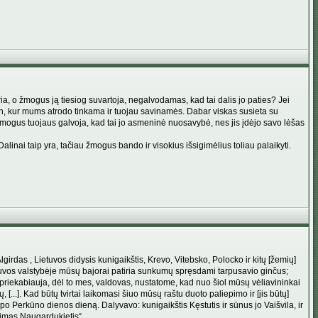
ia, o žmogus ją tiesiog suvartoja, negalvodamas, kad tai dalis jo paties? Jei
en, kur mums atrodo tinkama ir tuojau savinamės. Dabar viskas susieta su
žmogus tuojaus galvoja, kad tai jo asmeninė nuosavybė, nes jis įdėjo savo lėšas
linai taip yra, tačiau žmogus bando ir visokius išsigimėlius toliau palaikyti.
irdas , Lietuvos didysis kunigaikštis, Krevo, Vitebsko, Polocko ir kitų [žemių]
etuvos valstybėje mūsų bajorai patiria sunkumų spręsdami tarpusavio ginčus;
ir priekabiauja, dėl to mes, valdovas, nustatome, kad nuo šiol mūsų vėliavininkai
[...]. Kad būtų tvirtai laikomasi šiuo mūsų raštu duoto paliepimo ir [jis būtų]
 po Perkūno dienos dieną. Dalyvavo: kunigaikštis Kęstutis ir sūnus jo Vaišvila, ir
Klimas Naugardukietis“.