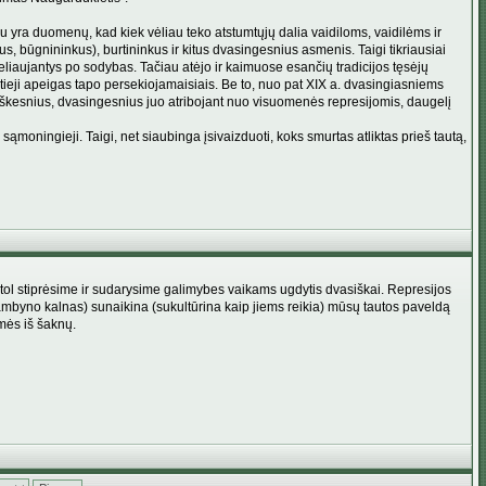
iau yra duomenų, kad kiek vėliau teko atstumtųjų dalia vaidiloms, vaidilėms ir
, būgnininkus), burtininkus ir kitus dvasingesnius asmenis. Taigi tikriausiai
keliaujantys po sodybas. Tačiau atėjo ir kaimuose esančių tradicijos tęsėjų
ntieji apeigas tapo persekiojamaisiais. Be to, nuo pat XIX a. dvasingiasniems
iotiškesnius, dvasingesnius juo atribojant nuo visuomenės represijomis, daugelį
ąmoningieji. Taigi, net siaubinga įsivaizduoti, koks smurtas atliktas prieš tautą,
 tol stiprėsime ir sudarysime galimybes vaikams ugdytis dvasiškai. Represijos
Rambyno kalnas) sunaikina (sukultūrina kaip jiems reikia) mūsų tautos paveldą
mės iš šaknų.