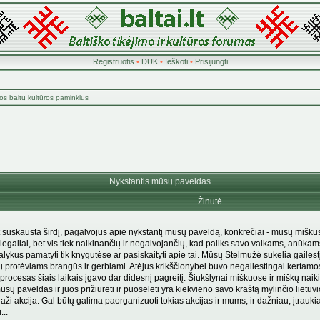
Registruotis
•
DUK
•
Ieškoti
•
Prisijungti
os baltų kultūros paminklus
Nykstantis mūsų paveldas
Žinutė
t suskausta širdį, pagalvojus apie nykstantį mūsų paveldą, konkrečiai - mūsų miškus
nelegaliai, bet vis tiek naikinančių ir negalvojančių, kad paliks savo vaikams, anūka
alykus pamatyti tik knygutėse ar pasiskaityti apie tai. Mūsų Stelmužė sukelia gailestį 
protėviams brangūs ir gerbiami. Atėjus krikščionybei buvo negailestingai kertamos 
procesas šiais laikais įgavo dar didesnį pagreitį. Šiukšlynai miškuose ir miškų n
 paveldas ir juos prižiūrėti ir puoselėti yra kiekvieno savo kraštą mylinčio lietuv
i akcija. Gal būtų galima paorganizuoti tokias akcijas ir mums, ir dažniau, įtrauki
...