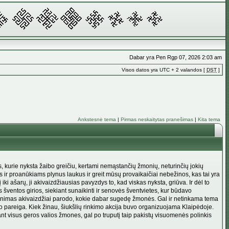
Dabar yra Pen Rgp 07, 2026 2:03 am
Visos datos yra UTC + 2 valandos [
DST
]
Ankstesnė tema
|
Pirmas neskaitytas pranešimas
|
Kita tema
, kurie nyksta žaibo greičiu, kertami nemąstančių žmonių, neturinčių jokių
ms ir proanūkiams plynus laukus ir greit mūsų provaikaičiai nebežinos, kas tai yra
iki ašarų, ji akivaizdžiausias pavyzdys to, kad viskas nyksta, griūva. Ir dėl to
šventos girios, siekiant sunaikinti ir senovės šventvietes, kur būdavo
aikinimas akivaizdžiai parodo, kokie dabar sugedę žmonės. Gal ir netinkama tema
io pareiga. Kiek žinau, šiukšlių rinkimo akcija buvo organizuojama Klaipėdoje.
ant visus geros valios žmones, gal po truputį taip pakistų visuomenės polinkis