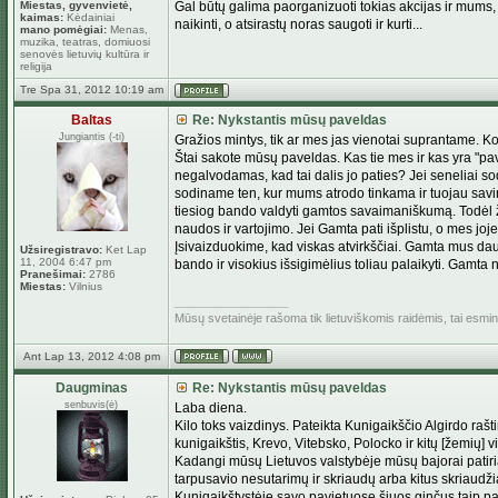
Miestas, gyvenvietė,
Gal būtų galima paorganizuoti tokias akcijas ir mums, ir
kaimas:
Kėdainiai
naikinti, o atsirastų noras saugoti ir kurti...
mano pomėgiai:
Menas,
muzika, teatras, domiuosi
senovės lietuvių kultūra ir
religija
Tre Spa 31, 2012 10:19 am
Baltas
Re: Nykstantis mūsų paveldas
Jungiantis (-ti)
Gražios mintys, tik ar mes jas vienotai suprantame. 
Štai sakote mūsų paveldas. Kas tie mes ir kas yra "pav
negalvodamas, kad tai dalis jo paties? Jei seneliai s
sodiname ten, kur mums atrodo tinkama ir tuojau savin
tiesiog bando valdyti gamtos savaimaniškumą. Todėl žm
naudos ir vartojimo. Jei Gamta pati išplistu, o mes jo
Įsivaizduokime, kad viskas atvirkščiai. Gamta mus daug
Užsiregistravo:
Ket Lap
11, 2004 6:47 pm
bando ir visokius išsigimėlius toliau palaikyti. Gamt
Pranešimai:
2786
Miestas:
Vilnius
_________________
Mūsų svetainėje rašoma tik lietuviškomis raidėmis, tai esm
Ant Lap 13, 2012 4:08 pm
Daugminas
Re: Nykstantis mūsų paveldas
senbuvis(ė)
Laba diena.
Kilo toks vaizdinys. Pateikta Kunigaikščio Algirdo raš
kunigaikštis, Krevo, Vitebsko, Polocko ir kitų [žemių] 
Kadangi mūsų Lietuvos valstybėje mūsų bajorai patiria
tarpusavio nesutarimų ir skriaudų arba kitus skriaudži
Kunigaikštystėje savo pavietuose šiuos ginčus taip pat k