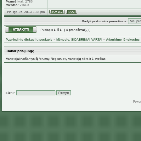
Pranešimai:
2786
Miestas:
Vilnius
Pir Rgp 26, 2013 3:38 pm
Rodyti paskutinius pranešimus:
Puslapis
1
iš
1
[ 4 pranešimai(ų) ]
Pagrindinis diskusijų puslapis
»
Mėnesio, SIDABRINIAI VARTAI
»
Atkurkime išnykusius 
Dabar prisijungę
Vartotojai naršantys šį forumą: Registruotų vartotojų nėra ir 1 svečias
Ieškoti:
Powe