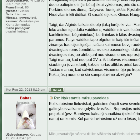
Užsiregistravo:
Pir Lap 05,
2007 7:06 pm
duoto paliepimo ir [jis būtų] tikrai vykdomas, prie šio
Pranešimai:
80
Perkūno dienos dieną. Dalyvavo: kunigaikštis Kęstutis ir
Miestas:
Vilnius
Šalis:
Lietuva
Hrodvilas ir kiti didikai. O surašė dijokas Klimas Naug
Miestas, gyvenvietė,
kaimas:
Persikėlęs per
Taigi, dar Algirdo laikais didelę įtaką turėjo kriviai.
Kroną žemgudas
mano pomėgiai:
teko atstumtųjų dalia vaidiloms, vaidilėms ir vaidilut
dvasininkėjimas
kanklininkus, būgnininkus), burtininkus ir kitus dvasin
paramos. Patys vaidilos tapo elgetomis kaip išminčiai
žinantys tradicijos tęsėjai, tačiau kaimuose buvę raudo
dvasingiasniems žemdirbiams teko pasmerktųjų dalia juo
dvasingesnius juo atribojant nuo visuomenės represijo
Taigi manau, kad nuo pat XV a. iš Lietuvos visuomenės 
siaubinga įsivaizduoti, koks smurtas atliktas prieš ta
Tačiau manau, kad satviškumas visuomenėje po truputį 
Kokia jūsų nuomonė šio samprotavimo atžvilgiu?
Ket Rgp 22, 2013 8:19 pm
Baltas
Re: Nykstantis mūsų paveldas
Jungiantis (-ti)
Kol kalbėsime lietuviškai, galėsime švęsti savo švente
galimybes vaikams ugdytis dvasiškai. Represijos neišn
projektai (pvz. Rambyno kalnas) sunaikina (sukultūrin
narių) rankomis. Kol parsidavinėsime už euro lėšas, t
_________________
Mūsų svetainėje rašoma tik lietuviškomis raidėmis, tai esm
Užsiregistravo:
Ket Lap
11, 2004 6:47 pm