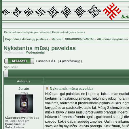
Peržiūrėti neatsakytus pranešimus
|
Peržiūrėti aktyvias temas
Pagrindinis diskusijų puslapis
»
Mėnesio, SIDABRINIAI VARTAI
»
Atkurkime išnykusius 
Nykstantis mūsų paveldas
Moderatorius:
Moderatoriai
Puslapis
1
iš
1
[ 4 pranešimai(ų) ]
Spausdinti
Autorius
Jurate
Nykstantis mūsų paveldas
Svetys
Nežinau, gal pataikiau ne į tą temą, tačiau man nuolat
kertami nemąstančių žmonių, neturinčių jokių moralinių 
vaikams, anūkams ir proanūkiams plynus laukus ir greit
knygutėse ar pasiskaityti apie tai. Mūsų Stelmužė sukel
miškai buvo visada mūsų protėviams brangūs ir gerbiam
būdavo kūrenama šventa ugnis, garbinami senieji dieva
Užsiregistravo:
Pen Spa
05, 2012 5:26 pm
parodo, kokie dabar sugedę žmonės. Gal ir netinkama 
Pranešimai:
4
savo kraštą mylinčio lietuvio pareiga. Kiek žinau, ši
Šalis:
Lietuva