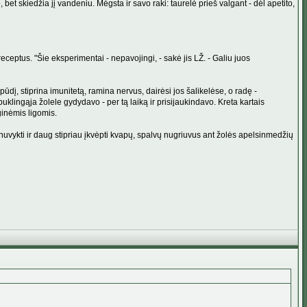
bet skiedžia jį vandeniu. Mėgsta ir savo raki: taurelė prieš valgant - dėl apetito,
eceptus. "Šie eksperimentai - nepavojingi, - sakė jis LŽ. - Galiu juos
pūdį, stiprina imunitetą, ramina nervus, dairėsi jos šalikelėse, o radę -
lingąja žolele gydydavo - per tą laiką ir prisijaukindavo. Kreta kartais
ginėmis ligomis.
 nuvykti ir daug stipriau įkvėpti kvapų, spalvų nugriuvus ant žolės apelsinmedžių