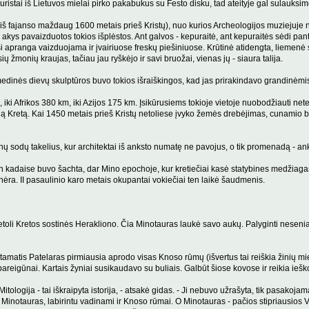
 Turistai iš Lietuvos mielai pirko pakabukus su Festo disku, tad ateityje gal sulauksi
š fajanso maždaug 1600 metais prieš Kristų), nuo kurios Archeologijos muziejuje negali 
s akys pavaizduotos tokios išplėstos. Ant galvos - kepuraitė, ant kepuraitės sėdi pa
 apranga vaizduojama ir įvairiuose freskų piešiniuose. Krūtinė atidengta, liemenė su
ų žmonių kraujas, tačiau jau ryškėjo ir savi bruožai, vienas jų - siaura talija.
dinės dievų skulptūros buvo tokios išraiškingos, kad jas prirakindavo grandinėmis, n
ki Afrikos 380 km, iki Azijos 175 km. Įsikūrusiems tokioje vietoje nuobodžiauti netenk
čią Kretą. Kai 1450 metais prieš Kristų netoliese įvyko žemės drebėjimas, cunamio b
ų sodų takelius, kur architektai iš anksto numatę ne pavojus, o tik promenadą - anksči
en kadaise buvo šachta, dar Mino epochoje, kur kretiečiai kasė statybines medžiagas
nėra. II pasaulinio karo metais okupantai vokiečiai ten laikė šaudmenis.
netoli Kretos sostinės Herakliono. Čia Minotauras laukė savo aukų. Palyginti neseni
Stamatis Patelaras pirmiausia aprodo visas Knoso rūmų (išvertus tai reiškia žinių mies
i pareigūnai. Kartais žyniai susikaudavo su buliais. Galbūt šiose kovose ir reikia ie
tologija - tai iškraipyta istorija, - atsakė gidas. - Ji nebuvo užrašyta, tik pasakoj
gyveno Minotauras, labirintu vadinami ir Knoso rūmai. O Minotauras - pačios stipriausi