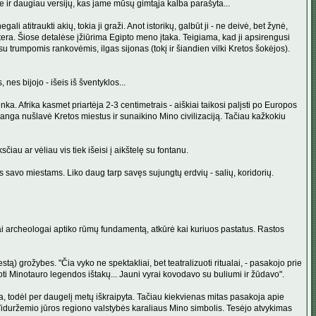
me ir daugiau versijų, kas jame mūsų gimtąja kalba parašyta...
atitraukti akių, tokia ji graži. Anot istorikų, galbūt ji - ne deivė, bet žynė,
ntera. Šiose detalėse įžiūrima Egipto meno įtaka. Teigiama, kad ji apsirengusi
 trumpomis rankovėmis, ilgas sijonas (tokį ir šiandien vilki Kretos šokėjos).
es bijojo - išeis iš šventyklos...
a. Afrika kasmet priartėja 2-3 centimetrais - aiškiai taikosi palįsti po Europos
anga nušlavė Kretos miestus ir sunaikino Mino civilizaciją. Tačiau kažkokiu
au ar vėliau vis tiek išeisi į aikštelę su fontanu.
 savo miestams. Liko daug tarp savęs sujungtų erdvių - salių, koridorių.
ai archeologai aptiko rūmų fundamentą, atkūrė kai kuriuos pastatus. Rastos
tą) grožybes. "Čia vyko ne spektakliai, bet teatralizuoti ritualai, - pasakojo prie
škoti Minotauro legendos ištakų... Jauni vyrai kovodavo su buliumi ir žūdavo".
ama, todėl per daugelį metų iškraipyta. Tačiau kiekvienas mitas pasakoja apie
os Viduržemio jūros regiono valstybės karaliaus Mino simbolis. Tesėjo atvykimas