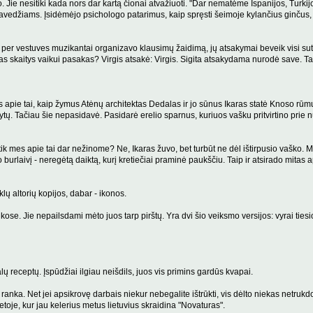
. Jie nesitiki kada nors dar kartą čionai atvažiuoti. "Dar nematėme Ispanijos, Turkijos
avedžiams. Įsidėmėjo psichologo patarimus, kaip spręsti šeimoje kylančius ginčus, 
 per vestuves muzikantai organizavo klausimų žaidimą, jų atsakymai beveik visi suta
 kas skaitys vaikui pasakas? Virgis atsakė: Virgis. Sigita atsakydama nurodė save. T
 apie tai, kaip žymus Atėnų architektas Dedalas ir jo sūnus Ikaras statė Knoso rūmus
. Tačiau šie nepasidavė. Pasidarė erelio sparnus, kuriuos vašku pritvirtino prie nugaro
 tik mes apie tai dar nežinome? Ne, Ikaras žuvo, bet turbūt ne dėl ištirpusio vaško.
rlaivį - neregėtą daiktą, kurį kretiečiai praminė paukščiu. Taip ir atsirado mitas apie 
ų altorių kopijos, dabar - ikonos.
ose. Jie nepailsdami mėto juos tarp pirštų. Yra dvi šio veiksmo versijos: vyrai tiesio
ų receptų. Įspūdžiai ilgiau neišdils, juos vis primins gardūs kvapai.
anka. Net jei apsikrovę darbais niekur nebegalite ištrūkti, vis dėlto niekas netrukdo 
etoje, kur jau kelerius metus lietuvius skraidina "Novaturas".