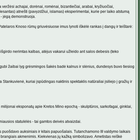
a veržėsi achajai, dorėnai, romėnai, bizantiečiai, arabai, kryžiuočiai,
 desantas) atnešti (pavyzdžiui, islamas) eksperimentai, kurie per laiko atstumą
s - jėgą demonstruoja.
 Patelaros Knoso rūmų griuvėsiuose imus lynoti iškėlė rankas į dangų ir teištarė:
) išgirdo nerimtas kalbas, atėjus vakarui užleido ant salos debesis (teko
igubi žaibai lyg grėsmingos šakės badė kalnus ir slėnius, dundesys buvo tiesiog
ankuvienė, kuriai įspūdingas naktinis spektaklis natūraliai įsiliejo į gražių ir
milijonai eksponatų apie Kretos Mino epochą - skulptūros, sarkofagai, ginklai,
iausios statulėlės - tai gamtos deivės atvaizdai.
us puošdavo auksiniais ir kitais papuošalais. Tutanchamono III valdymo laikais
iau brangiais akmenimis. Kiekvienas jų kažką simbolizavo. Ametistas reiškė