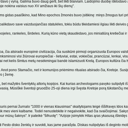
iberdavo į vyną. Galima buvo daug gerti, bet likti blaiviam. Laidojimo duobę išklod
oje nokina vaisius nuo XV amžiaus iki šių dienų".
s gidas paaiškino, kad Mino epochos žmonės buvo įsitikinę: miręs žmogus turi priim
alikdavo save vaizduojančias statulėles, tokiu būdu tikėdamiesi ilgiau likti deivės 
ojeles, rankeles, širdeles. Kurią kūno vietą skaudėdavo, jos miniatiūrą kretiečiai ir
ropa, čia atsirado europinė civilizacija, čia susikūrė pirmoji organizuota Europos v
linksminosi visi žiūrovai europiečiai - lietuviai, estai, vokiečiai, prancūzai, lenkai, 
kai net kelis šimtus metų nesėkmingai bandė islamizuoti Kretą. Europos kultūra čia tv
 Anot pono Stamačio, net ir komunijos priėmimo ritualas atsirado čia, Kretoje. Sus
o į žemę.
et mažytės šventyklų altorių kopijos. Kai kurias archeologams pavyko sulipdyti iš m
dvasią. Mūsiškė šventoji gruodžio 25-oji diena irgi švęsta Kretoje porą tūkstančių
uris pernai žurnalo "1000 ir vienas klausimas" skaitytojams teigė iššifravęs Idos kal
 tik mes vieni kalbame. Todėl nenustebkite ir negalvokite, kad čia svaičiojimai. Sakys
r mūsų šaknys". Ir pateikė "šifruotę": "Azijoje įsimylėk Hitas ąras ykasusą išleidęs Iru
kti Festo disko ženklų ir suvokti, kas jame parašyta. Diskas nulipdytas iš deginto moli