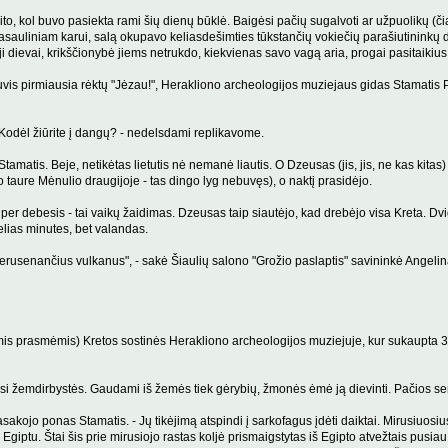
kito, kol buvo pasiekta rami šių dienų būklė. Baigėsi pačių sugalvoti ar užpuolikų (či
m pasauliniam karui, salą okupavo keliasdešimties tūkstančių vokiečių parašiutininkų
ji dievai, krikščionybė jiems netrukdo, kiekvienas savo vagą aria, progai pasitaikiu
 lietuvis pirmiausia rėktų "Jėzau!", Herakliono archeologijos muziejaus gidas Stamatis
 Kodėl žiūrite į dangų? - nedelsdami replikavome.
tamatis. Beje, netikėtas lietutis nė nemanė liautis. O Dzeusas (jis, jis, ne kas kitas
 taure Mėnulio draugijoje - tas dingo lyg nebuvęs), o naktį prasidėjo.
per debesis - tai vaikų žaidimas. Dzeusas taip siautėjo, kad drebėjo visa Kreta. Dv
kelias minutes, bet valandas.
rusenančius vulkanus", - sakė Šiaulių salono "Grožio paslaptis" savininkė Angelina St
mis prasmėmis) Kretos sostinės Herakliono archeologijos muziejuje, kur sukaupta 3 
mėsi žemdirbystės. Gaudami iš žemės tiek gėrybių, žmonės ėmė ją dievinti. Pačios sen
akojo ponas Stamatis. - Jų tikėjimą atspindi į sarkofagus įdėti daiktai. Mirusiuosi
 Egiptu. Štai šis prie mirusiojo rastas koljė prismaigstytas iš Egipto atvežtais pus