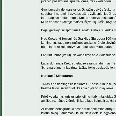
jūreivio pasakojimą apie keliones, treti - kalendorių.
Ginčijamasi ir dėl garsiosios Gyvačių deivės (sukurta i
sugebanti nuraminti gyvates aštriu žvilgsniu, todėl jo
taip, kaip tuo metu rengėsi Kretos moterys, mat panaši
Mino epochos Kretoje maišėsi iš įvairių kraštų atvykusi
Beje, garsiojo skulptoriaus Dedalo Kretoje sukurtos me
Nuo Kretos iki žemyninės Graikijos (Europos) 100 km, i
kontinentu, kada nors nušluos ant kelio jūroje stovin
būdu tame reikale dalyvavo ir baisusis Minotauras.
Labirintų būna įvairių. Nekalbėsime apie klaidžius sen
Labai domina ir Kretos pietuose esantis labirintas. T
Schema primena labirintą, tačiau jokių paslapčių ten 
Kur laukė Minotauras
Tikrasis paslaptingasis labirintas - Knoso rūmuose, 
freskos leido įsivaizduoti, kas čia gyveno ir ką veikė.
Prieš vesdamas turistus prie įėjimo į labirintą, gidas 
amfiteatro. - Juos žiūrėjo tik karaliaus šeima ir aukšt
Ar esama bent grūdelio tiesos mite apie Minotaurą? "Mi
istorinį faktą. Labirintas - tai ne tik ta vieta, kur 