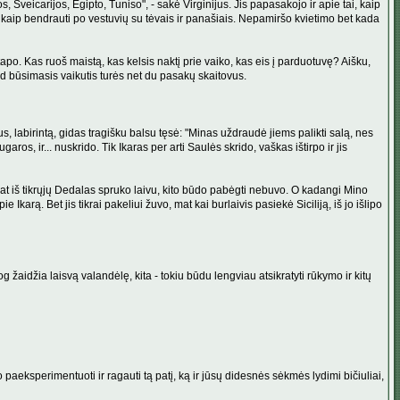
, Šveicarijos, Egipto, Tuniso", - sakė Virginijus. Jis papasakojo ir apie tai, kaip
kaip bendrauti po vestuvių su tėvais ir panašiais. Nepamiršo kvietimo bet kada
po. Kas ruoš maistą, kas kelsis naktį prie vaiko, kas eis į parduotuvę? Aišku,
ad būsimasis vaikutis turės net du pasakų skaitovus.
, labirintą, gidas tragišku balsu tęsė: "Minas uždraudė jiems palikti salą, nes
s, ir... nuskrido. Tik Ikaras per arti Saulės skrido, vaškas ištirpo ir jis
 Mat iš tikrųjų Dedalas spruko laivu, kito būdo pabėgti nebuvo. O kadangi Mino
Ikarą. Bet jis tikrai pakeliui žuvo, mat kai burlaivis pasiekė Siciliją, iš jo išlipo
g žaidžia laisvą valandėlę, kita - tokiu būdu lengviau atsikratyti rūkymo ir kitų
paeksperimentuoti ir ragauti tą patį, ką ir jūsų didesnės sėkmės lydimi bičiuliai,