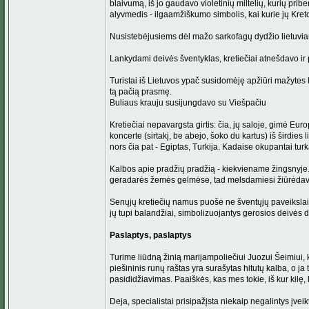
blaivumą, iš jo gaudavo violetinių miltelių, kurių pr
alyvmedis - ilgaamžiškumo simbolis, kai kurie jų Kret
Nusistebėjusiems dėl mažo sarkofagų dydžio lietuviam
Lankydami deivės šventyklas, kretiečiai atnešdavo ir p
Turistai iš Lietuvos ypač susidomėję apžiūri mažytes k
tą pačią prasmę.
Buliaus krauju susijungdavo su Viešpačiu
Kretiečiai nepavargsta girtis: čia, jų saloje, gimė Eu
koncerte (sirtakį, be abejo, šoko du kartus) iš širdies 
nors čia pat - Egiptas, Turkija. Kadaise okupantai tur
Kalbos apie pradžių pradžią - kiekviename žingsnyje.
geradarės žemės gelmėse, tad melsdamiesi žiūrėdav
Senųjų kretiečių namus puošė ne šventųjų paveikslai, b
jų tupi balandžiai, simbolizuojantys gerosios deivės 
Paslaptys, paslaptys
Turime liūdną žinią marijampoliečiui Juozui Šeimiui, k
piešininis runų raštas yra surašytas hitutų kalba, o ja
pasididžiavimas. Paaiškės, kas mes tokie, iš kur kilę, ku
Deja, specialistai prisipažįsta niekaip negalintys įvei