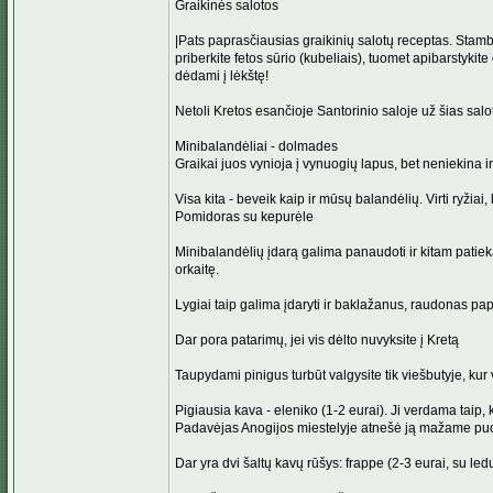
Graikinės salotos
|Pats paprasčiausias graikinių salotų receptas. Stambi
priberkite fetos sūrio (kubeliais), tuomet apibarstykit
dėdami į lėkštę!
Netoli Kretos esančioje Santorinio saloje už šias salo
Minibalandėliai - dolmades
Graikai juos vynioja į vynuogių lapus, bet neniekina ir
Visa kita - beveik kaip ir mūsų balandėlių. Virti ryžiai
Pomidoras su kepurėle
Minibalandėlių įdarą galima panaudoti ir kitam patieka
orkaitę.
Lygiai taip galima įdaryti ir baklažanus, raudonas pap
Dar pora patarimų, jei vis dėlto nuvyksite į Kretą
Taupydami pinigus turbūt valgysite tik viešbutyje, k
Pigiausia kava - eleniko (1-2 eurai). Ji verdama taip, 
Padavėjas Anogijos miestelyje atnešė ją mažame puodel
Dar yra dvi šaltų kavų rūšys: frappe (2-3 eurai, su ledu