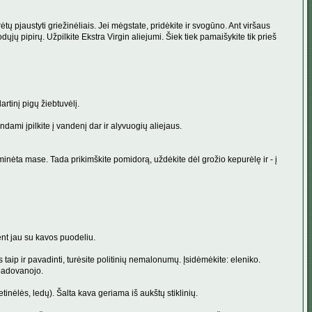
ų pjaustyti griežinėliais. Jei mėgstate, pridėkite ir svogūno. Ant viršaus
ųjų pipirų. Užpilkite Ekstra Virgin aliejumi. Šiek tiek pamaišykite tik prieš
rtinį pigų žiebtuvėlį.
indami įpilkite į vandenį dar ir alyvuogių aliejaus.
 minėta mase. Tada prikimškite pomidorą, uždėkite dėl grožio kepurėlę ir - į
ent jau su kavos puodeliu.
 taip ir pavadinti, turėsite politinių nemalonumų. Įsidėmėkite: eleniko.
 padovanojo.
etinėlės, ledų). Šalta kava geriama iš aukštų stiklinių.