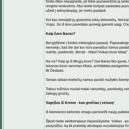
Kreta išties nepaprasta, jei tokie jaunavedžiai ją lanko
rengėsi vestuvėms. Abu lankė kurijoje paskaitas jaun
užeiti į arkivyskupiją, jei norės pasitarti.
Kol kas nematyti jų gyvenime jokių debesėlių. Net kai
Virgis. Jis iš tėvo paveldėjo pomėgį gaminti valgį. O
Kaip žuvo Ikaras?
Bet grįžkime į Kretos mitologijos pasaulį. Papasakojęs
nenorėjo, kad šie dar kur nors panašius rūmus pastatytų
nukrito, paskendo. Bet tai - mitas! Viskas buvo kitaip".
Na na? Kaip gi iš tikrųjų buvo? Gal Ikaras liko gyvas,
laivynas buvo varomas irklais, architektas pasigamino bu
tik Dedalas.
Senais laikais kretiečių namus puošė mažytės šventykl
Tokius rožinius nuolat matai vairuotojų, pardavėjų rank
žalingų įpročių.
Sugrįžus iš Kretos - kuo greičiau į virtuvę!
Iš kiekvienos kelionės smagu parsivežti naujų patiekal
Šįkart nieko ekstremalaus nepasiūlysime. Viskas - po r
pavyzdžiui, ką tik praleidę atostogas nuostabiojoje Kr