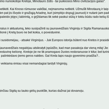
 nuniokotoje Kretoje, Minotauro žūtis - tai puikiosios Mino civilizacijos galas".
netikėti. Kai Knoso rūmuose vaikštai, neįmanoma netikėti. Užmušti Minotaurą ir taip 
Ten pat jis išvydo ir gražiąją Ariadnę, kuri įsimylėjo drąsųjį jaunuolį ir nutarė jam p
paleido įėjęs į labirintą, o grįždamas tik sekė paskui siūlą ir tokiu būdu rado kelią iš 
alus ir aktualumą, teko susipažinti su jaunavedžiais Virginiju ir Sigita Ramanauska
ionė į Kretą buvo ne bet kokia, o povestuvinė.
 susidomėjau, - atsakė Virginijus. - Juk Europos istorija būtent nuo Kretos ir prasid
 jaunavedžiais negalėjau atsikratyti įspūdžio, kad man pasakoja dar vieną mitą! Jie p
vestuvinę kelionę. Kretoje jie ne tik pramogavo žuvies restoranuose ir kitur, bet turin
ai palinkėdavo jiems geros nakties. Gal Kreta taps naujo gyvenimo pradžia?..
 Jų veikiama ėmiau visai nemandagiai tardyti Virginijų.
lyginčiau Sigitą su lauko gėlių puokšte, kurias dažnai jai dovanoju.