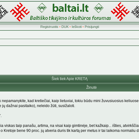
Registruotis
•
DUK
•
Ieškoti
•
Prisijungti
Šiek tiek Apie KRETĄ
Žinutė
ik nepamanykite, kad kretiečiai, kaip lietuviai, tokiu būdu mini žuvusiuosius keliuose.
jų dažnai pasitaiko), neleido žūti, susižaloti.
”.
čia viskas taip panašu, artima, na visai kaip gimtinėje, bet kažkaip... išties, atvirkš
o Kretoje bene 90 proc. jų atveria duris tik kartą per metus ir tai laikoma normaliu d