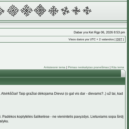
Dabar yra Ket Rgp 06, 2026 8:53 pm
Visos datos yra UTC + 2 valandos [
DST
]
Ankstesnė tema
|
Pirmas neskaitytas pranešimas
|
Kita tema
 Atvirkščiai! Taip gražiai dėkojama Dievui (o gal vis dar - dievams?..) už tai, kad
čiai. Padėkos koplytėlės šalikelėse - ne vienintelis pavyzdys. Lietuviams sopa širdį
alyku.