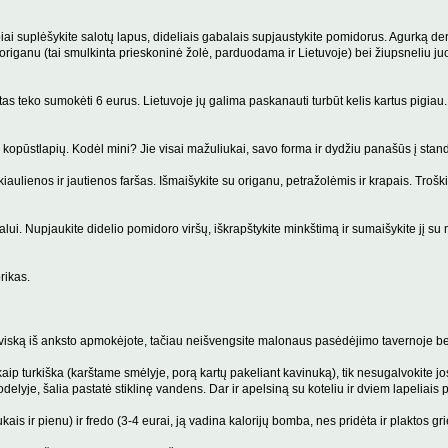
ai suplėšykite salotų lapus, dideliais gabalais supjaustykite pomidorus. Agurką derėt
e origanu (tai smulkinta prieskoninė žolė, parduodama ir Lietuvoje) bei žiupsneliu juod
tas teko sumokėti 6 eurus. Lietuvoje jų galima paskanauti turbūt kelis kartus pigiau.
 kopūstlapių. Kodėl mini? Jie visai mažuliukai, savo forma ir dydžiu panašūs į standa
, kiaulienos ir jautienos faršas. Išmaišykite su origanu, petražolėmis ir krapais. Trošk
lui. Nupjaukite didelio pomidoro viršų, iškrapštykite minkštimą ir sumaišykite jį su
rikas.
ur viską iš anksto apmokėjote, tačiau neišvengsite malonaus pasėdėjimo tavernoje b
kaip turkiška (karštame smėlyje, porą kartų pakeliant kavinuką), tik nesugalvokite jos
yje, šalia pastatė stiklinę vandens. Dar ir apelsiną su koteliu ir dviem lapeliais
kais ir pienu) ir fredo (3-4 eurai, ją vadina kalorijų bomba, nes pridėta ir plaktos gri