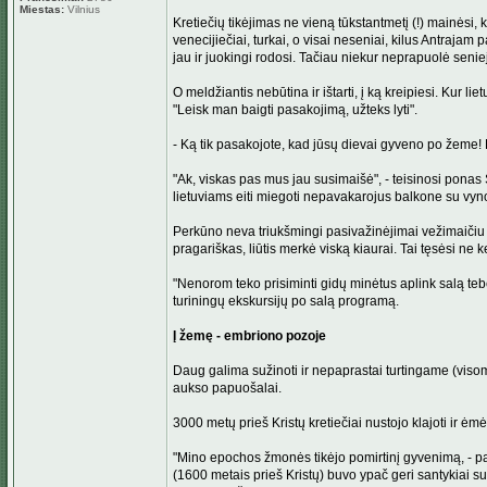
Miestas:
Vilnius
Kretiečių tikėjimas ne vieną tūkstantmetį (!) mainėsi, 
venecijiečiai, turkai, o visai neseniai, kilus Antraja
jau ir juokingi rodosi. Tačiau niekur neprapuolė senie
O meldžiantis nebūtina ir ištarti, į ką kreipiesi. Kur
"Leisk man baigti pasakojimą, užteks lyti".
- Ką tik pasakojote, kad jūsų dievai gyveno po žeme!
"Ak, viskas pas mus jau susimaišė", - teisinosi ponas S
lietuviams eiti miegoti nepavakarojus balkone su vyno
Perkūno neva triukšmingi pasivažinėjimai vežimaičiu 
pragariškas, liūtis merkė viską kiaurai. Tai tęsėsi ne 
"Nenorom teko prisiminti gidų minėtus aplink salą tebe
turiningų ekskursijų po salą programą.
Į žemę - embriono pozoje
Daug galima sužinoti ir nepaprastai turtingame (viso
aukso papuošalai.
3000 metų prieš Kristų kretiečiai nustojo klajoti ir ė
"Mino epochos žmonės tikėjo pomirtinį gyvenimą, - pas
(1600 metais prieš Kristų) buvo ypač geri santykiai su