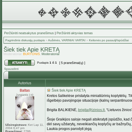
Peržiūrėti neatsakytus pranešimus
|
Peržiūrėti aktyvias temas
Pagrindinis diskusijų puslapis
»
Aušrinės, VARINIAI VARTAI
»
Kelionės po pasaulį/Ispūdžiai
Šiek tiek Apie KRETĄ
Moderatoriai:
BURTONIS
,
Moderatoriai
Puslapis
1
iš
1
[ 5 pranešimai(ų) ]
Spausdinti
Autorius
Baltas
Šiek tiek Apie KRETĄ
Jungiantis (-ti)
Kretos šalikelėse pristatyta miniatiūrinių koplytėlių. T
išgelbėjo pavojingoje situacijoje (kalnų serpantinuose 
Brigita BALIKIENĖ,
brigita@lzinios.lt
, “Lietuvos žinios
Šioje Graikijos saloje negali atsikratyti įspūdžio, kad 
dėl savų uždarytų, neveikiančių koplyčių ar bažnyčių, 
Užsiregistravo:
Ket Lap 11,
2004 6:47 pm
Laukia progos parodyti jėgą
Pranešimai:
2786