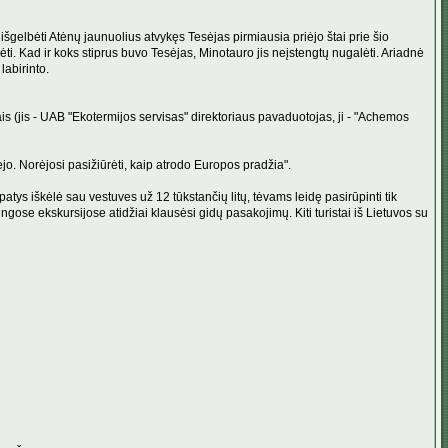
išgelbėti Atėnų jaunuolius atvykęs Tesėjas pirmiausia priėjo štai prie šio
adėti. Kad ir koks stiprus buvo Tesėjas, Minotauro jis neįstengtų nugalėti. Ariadnė
labirinto.
is (jis - UAB "Ekotermijos servisas" direktoriaus pavaduotojas, ji - "Achemos
ėjo. Norėjosi pasižiūrėti, kaip atrodo Europos pradžia".
atys iškėlė sau vestuves už 12 tūkstančių litų, tėvams leidę pasirūpinti tik
ingose ekskursijose atidžiai klausėsi gidų pasakojimų. Kiti turistai iš Lietuvos su