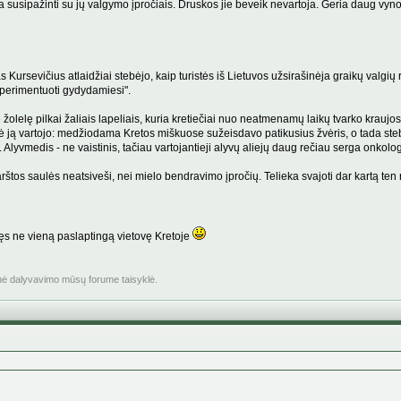
ta susipažinti su jų valgymo įpročiais. Druskos jie beveik nevartoja. Geria daug vyno, 
ursevičius atlaidžiai stebėjo, kaip turistės iš Lietuvos užsirašinėja graikų valgių r
sperimentuoti gydydamiesi".
 žolelę pilkai žaliais lapeliais, kuria kretiečiai nuo neatmenamų laikų tvarko kraujos
 ją vartojo: medžiodama Kretos miškuose sužeisdavo patikusius žvėris, o tada stebuk
Alyvmedis - ne vaistinis, tačiau vartojantieji alyvų aliejų daug rečiau serga onkolo
štos saulės neatsiveši, nei mielo bendravimo įpročių. Telieka svajoti dar kartą ten
tęs ne vieną paslaptingą vietovę Kretoje
inė dalyvavimo mūsų forume taisyklė.