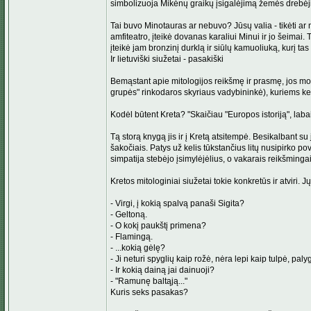
simbolizuoja Mikėnų graikų įsigalėjimą žemės drebėjimo
Tai buvo Minotauras ar nebuvo? Jūsų valia - tikėti ar 
amfiteatro, įteikė dovanas karaliui Minui ir jo šeimai. 
įteikė jam bronzinį durklą ir siūlų kamuoliuką, kurį tas 
Ir lietuviški siužetai - pasakiški
Bemąstant apie mitologijos reikšmę ir prasmę, jos mor
grupės" rinkodaros skyriaus vadybininkė), kuriems kel
Kodėl būtent Kreta? "Skaičiau "Europos istoriją", labai
Tą storą knygą jis ir į Kretą atsitempė. Besikalbant su
šakočiais. Patys už kelis tūkstančius litų nusipirko po
simpatija stebėjo įsimylėjėlius, o vakarais reikšming
Kretos mitologiniai siužetai tokie konkretūs ir atviri.
- Virgi, į kokią spalvą panaši Sigita?
- Geltoną.
- O kokį paukštį primena?
- Flamingą.
- ...kokią gėlę?
- Ji neturi spyglių kaip rožė, nėra lepi kaip tulpė, pa
- Ir kokią dainą jai dainuoji?
- "Ramunę baltąją..."
Kuris seks pasakas?