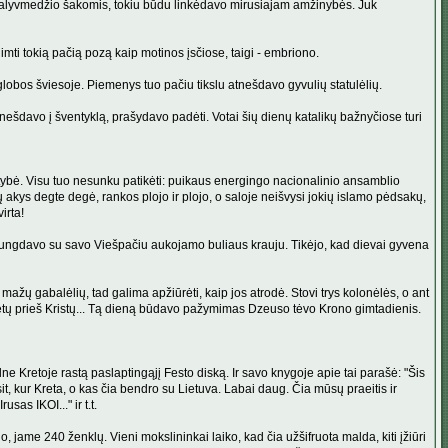
avo alyvmedžio šakomis, tokiu būdu linkėdavo mirusiajam amžinybės. Juk
ti tokią pačią pozą kaip motinos įsčiose, taigi - embriono.
globos šviesoje. Piemenys tuo pačiu tikslu atnešdavo gyvulių statulėlių.
 nešdavo į šventyklą, prašydavo padėti. Votai šių dienų katalikų bažnyčiose turi
alstybė. Visu tuo nesunku patikėti: puikaus energingo nacionalinio ansamblio
visų akys degte degė, rankos plojo ir plojo, o saloje neišvysi jokių islamo pėdsakų,
irta!
ijungdavo su savo Viešpačiu aukojamo buliaus krauju. Tikėjo, kad dievai gyvena
ažų gabalėlių, tad galima apžiūrėti, kaip jos atrodė. Stovi trys kolonėlės, o ant
 metų prieš Kristų... Tą dieną būdavo pažymimas Dzeuso tėvo Krono gimtadienis.
ne Kretoje rastą paslaptingąjį Festo diską. Ir savo knygoje apie tai parašė: "Šis
it, kur Kreta, o kas čia bendro su Lietuva. Labai daug. Čia mūsų praeitis ir
sas IKOI..." ir t.t.
o, jame 240 ženklų. Vieni mokslininkai laiko, kad čia užšifruota malda, kiti įžiūri