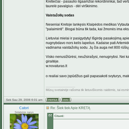
Kretiečiai - pasaulio ilgaamžiai rekordininkai, tad ver
taurelė pavalgius - dėl virškinimo.
Vaistažolių sodas
Neseniai Kretoje lankęsis Klaipėdos medikas Vytautas K
"palaiminti". Blogai būna tik tada, kai žmonės ima ek
Lietuviai mielai ir pasigydytų! Išgirdę pasakojimą apie
nugnybdavo nors kelis lapelius. Kadaise pati Artemidė
vadinama vaistažolių sodu. Jų čia auga net 800 rūšių. 
Visko nenusižiūrėsi, neužsirašysi, nenugnybsi. Nei kar
giraitėje.
w.novaturas.lt
o realiai savo įspūdžius gali papasakoti svyturys, ma
_________________
Mūsų svetainėje rašoma tik lietuviškomis raidėmis, tai esm
Sek Sau 29, 2006 6:01 am
Catori
Re: Šiek tiek Apie KRETĄ
Sidabrinis narys
Cituoti: