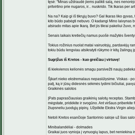
tęsė: "Minas uždraudė jiems palikti salą, nes nenorėj
pritvirtino prie nugaros, ir... nuskrido. Tik Ikaras per a
Na na? Kaip gi iš tikrųjų buvo? Gal Ikaras liko gyvas, 
kito būdo pabėgti nebuvo. O kadangi Mino laivynas buv
atsirado mitas apie Ikarą. Bet jis tikrai pakeliui žuvo, m
Senais laikais kretiečių namus puošė mažytės šventykl
Tokius rožinius nuolat matai vairuotojų, pardavėjų rank
tokiu būdu lengviau atsikratyti rūkymo ir kitų žalingų į
Sugrįžus iš Kretos - kuo greičiau į virtuvę!
Iš kiekvienos kelionės smagu parsivežti naujų patiekal
Šįkart nieko ekstremalaus nepasiūlysime. Viskas - po r
patį, ką ir jūsų didesnės sėkmės lydimi bičiuliai, pavy
Graikinės salotos
|Pats paprasčiausias graikinių salotų receptas. Stambi
mėgstate, pridėkite ir svogūno. Ant viršaus priberkite 
žiupsneliu juodųjų pipirų. Užpilkite Ekstra Virgin aliej
Netoli Kretos esančioje Santorinio saloje už šias salo
Minibalandėliai - dolmades
Graikai juos vynioja į vynuogių lapus, bet neniekina ir