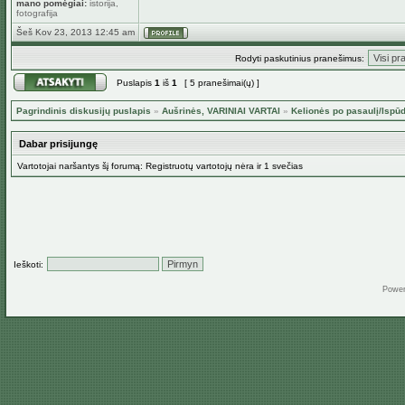
mano pomėgiai:
istorija,
fotografija
Šeš Kov 23, 2013 12:45 am
Rodyti paskutinius pranešimus:
Puslapis
1
iš
1
[ 5 pranešimai(ų) ]
Pagrindinis diskusijų puslapis
»
Aušrinės, VARINIAI VARTAI
»
Kelionės po pasaulį/Ispūd
Dabar prisijungę
Vartotojai naršantys šį forumą: Registruotų vartotojų nėra ir 1 svečias
Ieškoti:
Powe