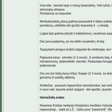
Visa kita - beveik kaip ir mūsų balandėlių. Virti ryžiai
alyvuogių aliejaus.
Pomidoras su kepurėle
Minibalandėlių įdarą galima panaudoti ir kitam patieka
pomidorą, uždėkite dėl grožio kepurėlę ir - į orkaitę.
Lygiai taip galima įdaryti ir baklažanus, raudonas pap
Dar pora patarimų, jei vis dėlto nuvyksite į Kretą
Taupydami pinigus turbūt valgysite tik viešbutyje, k
Pigiausia kava - eleniko (1-2 eurai). Ji verdama taip, k
nemalonumų. Įsidėmėkite: eleniko. Padavėjas Anogijos 
padovanojo.
Dar yra dvi šaltų kavų rūšys: frappe (2-3 eurai, su ledu
geriama iš aukštų stiklinių.
Kretiečiai - pasaulio ilgaamžiai rekordininkai, tad ve
ir savo raki: taurelė prieš valgant - dėl apetito, taurel
Vaistažolių sodas
Neseniai Kretoje lankęsis Klaipėdos medikas Vytautas K
nepavojingi, - sakė jis LŽ. - Galiu juos "palaiminti".