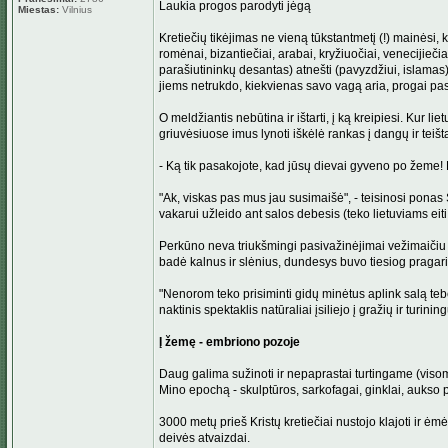
Laukia progos parodyti jėgą
Miestas:
Vilnius
Kretiečių tikėjimas ne vieną tūkstantmetį (!) mainėsi, 
romėnai, bizantiečiai, arabai, kryžiuočiai, venecijieči
parašiutininkų desantas) atnešti (pavyzdžiui, islamas)
jiems netrukdo, kiekvienas savo vagą aria, progai pas
O meldžiantis nebūtina ir ištarti, į ką kreipiesi. Kur
griuvėsiuose imus lynoti iškėlė rankas į dangų ir teišt
- Ką tik pasakojote, kad jūsų dievai gyveno po žeme!
"Ak, viskas pas mus jau susimaišė", - teisinosi ponas S
vakarui užleido ant salos debesis (teko lietuviams ei
Perkūno neva triukšmingi pasivažinėjimai vežimaičiu 
badė kalnus ir slėnius, dundesys buvo tiesiog pragariš
"Nenorom teko prisiminti gidų minėtus aplink salą te
naktinis spektaklis natūraliai įsiliejo į gražių ir turin
Į žemę - embriono pozoje
Daug galima sužinoti ir nepaprastai turtingame (viso
Mino epochą - skulptūros, sarkofagai, ginklai, aukso 
3000 metų prieš Kristų kretiečiai nustojo klajoti ir ė
deivės atvaizdai.