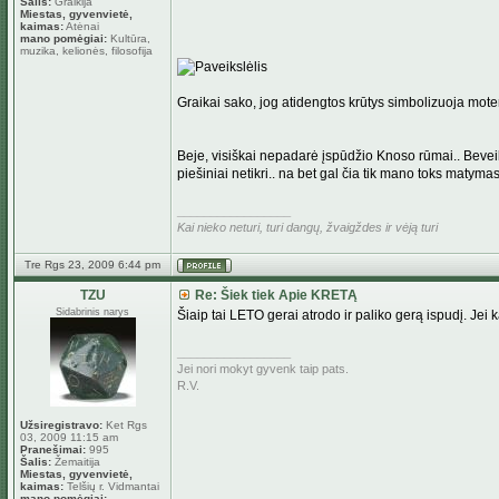
Šalis:
Graikija
Miestas, gyvenvietė,
kaimas:
Atėnai
mano pomėgiai:
Kultūra,
muzika, kelionės, filosofija
Graikai sako, jog atidengtos krūtys simbolizuoja moter
Beje, visiškai nepadarė įspūdžio Knoso rūmai.. Beveik
piešiniai netikri.. na bet gal čia tik mano toks matymas 
_________________
Kai nieko neturi, turi dangų, žvaigždes ir vėją turi
Tre Rgs 23, 2009 6:44 pm
TZU
Re: Šiek tiek Apie KRETĄ
Sidabrinis narys
Šiaip tai LETO gerai atrodo ir paliko gerą ispudį. Jei k
_________________
Jei nori mokyt gyvenk taip pats.
R.V.
Užsiregistravo:
Ket Rgs
03, 2009 11:15 am
Pranešimai:
995
Šalis:
Žemaitija
Miestas, gyvenvietė,
kaimas:
Telšių r. Vidmantai
mano pomėgiai: