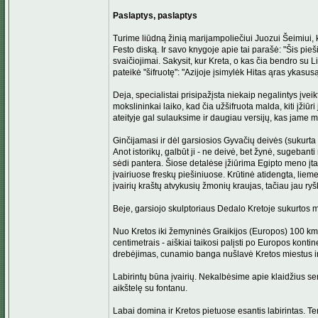
Paslaptys, paslaptys
Turime liūdną žinią marijampoliečiui Juozui Šeimiui, k
Festo diską. Ir savo knygoje apie tai parašė: "Šis pieš
svaičiojimai. Sakysit, kur Kreta, o kas čia bendro su L
pateikė "šifruotę": "Azijoje įsimylėk Hitas ąras ykasusą i
Deja, specialistai prisipažįsta niekaip negalintys įvei
mokslininkai laiko, kad čia užšifruota malda, kiti įžiūr
ateityje gal sulauksime ir daugiau versijų, kas jame m
Ginčijamasi ir dėl garsiosios Gyvačių deivės (sukurta 
Anot istorikų, galbūt ji - ne deivė, bet žynė, sugebant
sėdi pantera. Šiose detalėse įžiūrima Egipto meno įta
įvairiuose freskų piešiniuose. Krūtinė atidengta, liem
įvairių kraštų atvykusių žmonių kraujas, tačiau jau ryškė
Beje, garsiojo skulptoriaus Dedalo Kretoje sukurtos me
Nuo Kretos iki žemyninės Graikijos (Europos) 100 km, i
centimetrais - aiškiai taikosi palįsti po Europos kont
drebėjimas, cunamio banga nušlavė Kretos miestus ir 
Labirintų būna įvairių. Nekalbėsime apie klaidžius sen
aikštelę su fontanu.
Labai domina ir Kretos pietuose esantis labirintas. 