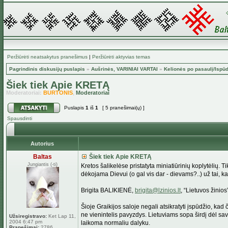
Peržiūrėti neatsakytus pranešimus
|
Peržiūrėti aktyvias temas
Pagrindinis diskusijų puslapis
»
Aušrinės, VARINIAI VARTAI
»
Kelionės po pasaulį/Ispūd
Šiek tiek Apie KRETĄ
Moderatoriai:
BURTONIS
,
Moderatoriai
Puslapis
1
iš
1
[ 5 pranešimai(ų) ]
Spausdinti
Autorius
Baltas
Šiek tiek Apie KRETĄ
Jungiantis (-ti)
Kretos šalikelėse pristatyta miniatiūrinių koplytėlių. T
dėkojama Dievui (o gal vis dar - dievams?..) už tai, ka
Brigita BALIKIENĖ,
brigita@lzinios.lt
, “Lietuvos žinios
Šioje Graikijos saloje negali atsikratyti įspūdžio, kad 
ne vienintelis pavyzdys. Lietuviams sopa širdį dėl savų
Užsiregistravo:
Ket Lap 11,
2004 6:47 pm
laikoma normaliu dalyku.
Pranešimai:
2786