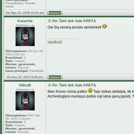
Pasaulėžiūra, Praeitis,
Ateitis
Tre Rgs 23, 2009 10:01 pm
Kazarina
Re: Šiek tiek Apie KRETĄ
Stebėtojas (-a)
Gal šią vasarą pavyks apsilankyti
_________________
paveikslai
Užsiregistravo:
Pir Kov 18,
2013 4:22 pm
Pranešimai:
1
Šalis:
Lietuva
Miestas, gyvenvietė,
kaimas:
Kaunas
mano pomėgiai:
Paveikslai
Pir Kov 18, 2013 5:49 pm
VilmaB
Re: Šiek tiek Apie KRETĄ
Stebėtojas (-a)
Man Knoso rūmai patiko
Taip viskas atstatyta, tik
Archeologijos muziejus paliko irgi labai gerą įspūdį.
Užsiregistravo:
Pen Vas
08, 2013 1:29 pm
Pranešimai:
2
Šalis:
Lietuva
Miestas, gyvenvietė,
kaimas:
Kaunas