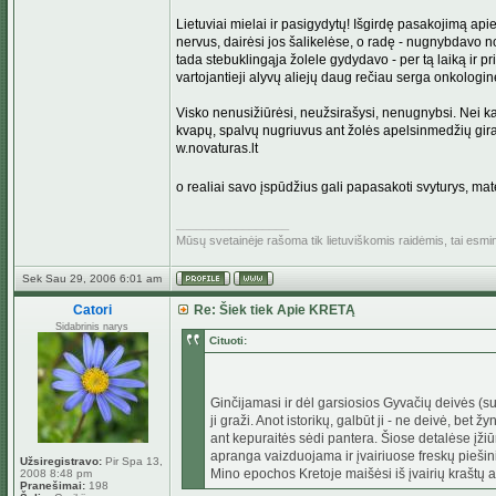
Lietuviai mielai ir pasigydytų! Išgirdę pasakojimą apie
nervus, dairėsi jos šalikelėse, o radę - nugnybdavo n
tada stebuklingąja žolele gydydavo - per tą laiką ir p
vartojantieji alyvų aliejų daug rečiau serga onkologin
Visko nenusižiūrėsi, neužsirašysi, nenugnybsi. Nei kar
kvapų, spalvų nugriuvus ant žolės apelsinmedžių gira
w.novaturas.lt
o realiai savo įspūdžius gali papasakoti svyturys, ma
_________________
Mūsų svetainėje rašoma tik lietuviškomis raidėmis, tai esm
Sek Sau 29, 2006 6:01 am
Catori
Re: Šiek tiek Apie KRETĄ
Sidabrinis narys
Cituoti:
Ginčijamasi ir dėl garsiosios Gyvačių deivės (su
ji graži. Anot istorikų, galbūt ji - ne deivė, bet
ant kepuraitės sėdi pantera. Šiose detalėse įži
apranga vaizduojama ir įvairiuose freskų piešini
Užsiregistravo:
Pir Spa 13,
Mino epochos Kretoje maišėsi iš įvairių kraštų at
2008 8:48 pm
Pranešimai:
198