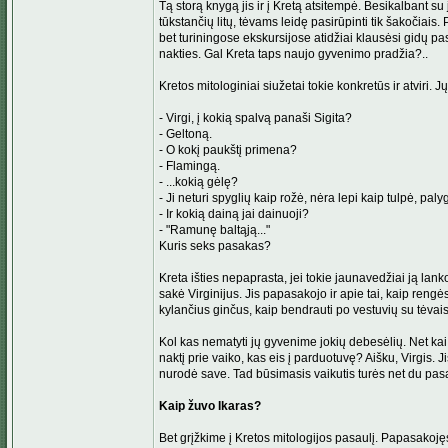
Tą storą knygą jis ir į Kretą atsitempė. Besikalbant s
tūkstančių litų, tėvams leidę pasirūpinti tik šakočiais.
bet turiningose ekskursijose atidžiai klausėsi gidų pas
nakties. Gal Kreta taps naujo gyvenimo pradžia?..
Kretos mitologiniai siužetai tokie konkretūs ir atviri.
- Virgi, į kokią spalvą panaši Sigita?
- Geltoną.
- O kokį paukštį primena?
- Flamingą.
- ...kokią gėlę?
- Ji neturi spyglių kaip rožė, nėra lepi kaip tulpė, pa
- Ir kokią dainą jai dainuoji?
- "Ramunę baltąją..."
Kuris seks pasakas?
Kreta išties nepaprasta, jei tokie jaunavedžiai ją lank
sakė Virginijus. Jis papasakojo ir apie tai, kaip ren
kylančius ginčus, kaip bendrauti po vestuvių su tėvais 
Kol kas nematyti jų gyvenime jokių debesėlių. Net kai
naktį prie vaiko, kas eis į parduotuvę? Aišku, Virgis.
nurodė save. Tad būsimasis vaikutis turės net du pas
Kaip žuvo Ikaras?
Bet grįžkime į Kretos mitologijos pasaulį. Papasakojęs