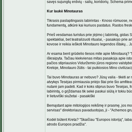
savęs sujungtų erdvių - salių, koridorių. Schema prime
Kur laukė Minotauras
Tikrasis paslaptingasis labirintas - Knoso rūmuose, n
fundamentą, atkūrė kai kuriuos pastatus. Rastos fresko
Prieš vesdamas turistus prie įėjimo į labirintą, gidas
spektakliai, bet teatralizuoti ritualai, - pasakojo prie
kovose ir reikia ieškoti Minotauro legendos ištakų... 
Ar esama bent grūdelio tiesos mite apie Minotaurą? "Mit
iškraipyta. Tačiau kiekvienas mitas pasakoja apie istor
pačios stipriausios Viduržemio jūros regiono valstyb
Kretoje, Minotauro žūtis - tai puikiosios Mino civilizaci
Tai buvo Minotauras ar nebuvo? Jūsų valia - tikėti ar
atvykęs Tesėjas pirmiausia priėjo štai prie šio amfiteatr
nutarė jam padėti. Kad ir koks stiprus buvo Tesėjas, Mi
labirintą, o grįždamas tik sekė paskui siūlą ir tokiu būd
Ir lietuviški siužetai - pasakiški
Bemąstant apie mitologijos reikšmę ir prasmę, jos mor
servisas" direktoriaus pavaduotojas, ji - "Achemos gr
Kodėl būtent Kreta? "Skaičiau "Europos istoriją", labai
atrodo Europos pradžia".