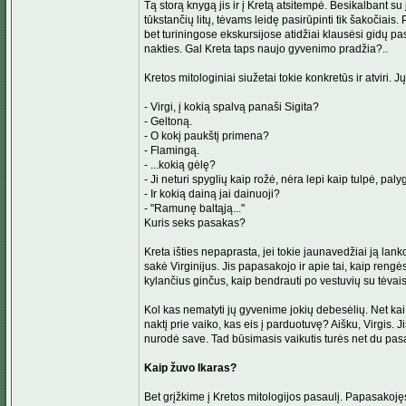
Tą storą knygą jis ir į Kretą atsitempė. Besikalbant s
tūkstančių litų, tėvams leidę pasirūpinti tik šakočiais.
bet turiningose ekskursijose atidžiai klausėsi gidų pas
nakties. Gal Kreta taps naujo gyvenimo pradžia?..
Kretos mitologiniai siužetai tokie konkretūs ir atviri.
- Virgi, į kokią spalvą panaši Sigita?
- Geltoną.
- O kokį paukštį primena?
- Flamingą.
- ...kokią gėlę?
- Ji neturi spyglių kaip rožė, nėra lepi kaip tulpė, pa
- Ir kokią dainą jai dainuoji?
- "Ramunę baltąją..."
Kuris seks pasakas?
Kreta išties nepaprasta, jei tokie jaunavedžiai ją lank
sakė Virginijus. Jis papasakojo ir apie tai, kaip ren
kylančius ginčus, kaip bendrauti po vestuvių su tėvais 
Kol kas nematyti jų gyvenime jokių debesėlių. Net kai
naktį prie vaiko, kas eis į parduotuvę? Aišku, Virgis.
nurodė save. Tad būsimasis vaikutis turės net du pas
Kaip žuvo Ikaras?
Bet grįžkime į Kretos mitologijos pasaulį. Papasakojęs