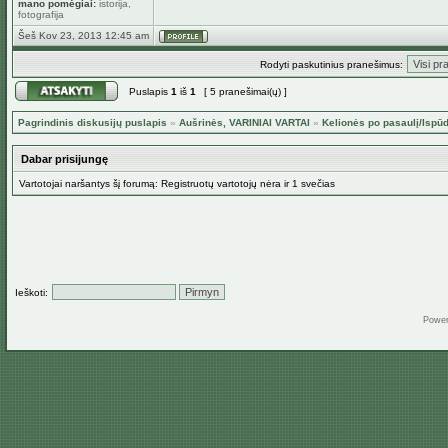
mano pomėgiai:
istorija,
fotografija
Šeš Kov 23, 2013 12:45 am
Rodyti paskutinius pranešimus:
Puslapis
1
iš
1
[ 5 pranešimai(ų) ]
Pagrindinis diskusijų puslapis
»
Aušrinės, VARINIAI VARTAI
»
Kelionės po pasaulį/Ispūd
Dabar prisijungę
Vartotojai naršantys šį forumą: Registruotų vartotojų nėra ir 1 svečias
Ieškoti:
Powe