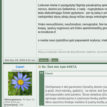
Lietuviai mielai ir pasigydytų! Išgirdę pasakojimą apie
nervus, dairėsi jos šalikelėse, o radę - nugnybdavo n
tada stebuklingąja žolele gydydavo - per tą laiką ir p
vartojantieji alyvų aliejų daug rečiau serga onkologin
Visko nenusižiūrėsi, neužsirašysi, nenugnybsi. Nei kar
kvapų, spalvų nugriuvus ant žolės apelsinmedžių gira
w.novaturas.lt
o realiai savo įspūdžius gali papasakoti svyturys, ma
_________________
Mūsų svetainėje rašoma tik lietuviškomis raidėmis, tai esm
Sek Sau 29, 2006 6:01 am
Catori
Re: Šiek tiek Apie KRETĄ
Sidabrinis narys
Cituoti:
Ginčijamasi ir dėl garsiosios Gyvačių deivės (su
ji graži. Anot istorikų, galbūt ji - ne deivė, bet
ant kepuraitės sėdi pantera. Šiose detalėse įži
apranga vaizduojama ir įvairiuose freskų piešini
Užsiregistravo:
Pir Spa 13,
Mino epochos Kretoje maišėsi iš įvairių kraštų at
2008 8:48 pm
Pranešimai:
198