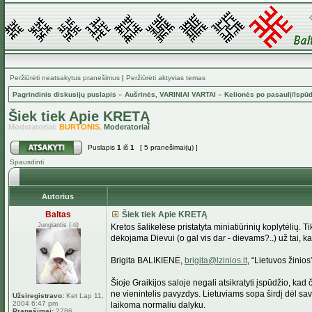
Peržiūrėti neatsakytus pranešimus
|
Peržiūrėti aktyvias temas
Pagrindinis diskusijų puslapis
»
Aušrinės, VARINIAI VARTAI
»
Kelionės po pasaulį/Ispūd
Šiek tiek Apie KRETĄ
Moderatoriai:
BURTONIS
,
Moderatoriai
Puslapis
1
iš
1
[ 5 pranešimai(ų) ]
Spausdinti
Autorius
Baltas
Šiek tiek Apie KRETĄ
Jungiantis (-ti)
Kretos šalikelėse pristatyta miniatiūrinių koplytėlių. T
dėkojama Dievui (o gal vis dar - dievams?..) už tai, ka
Brigita BALIKIENĖ,
brigita@lzinios.lt
, “Lietuvos žinios
Šioje Graikijos saloje negali atsikratyti įspūdžio, kad 
ne vienintelis pavyzdys. Lietuviams sopa širdį dėl savų
Užsiregistravo:
Ket Lap 11,
2004 6:47 pm
laikoma normaliu dalyku.
Pranešimai:
2786