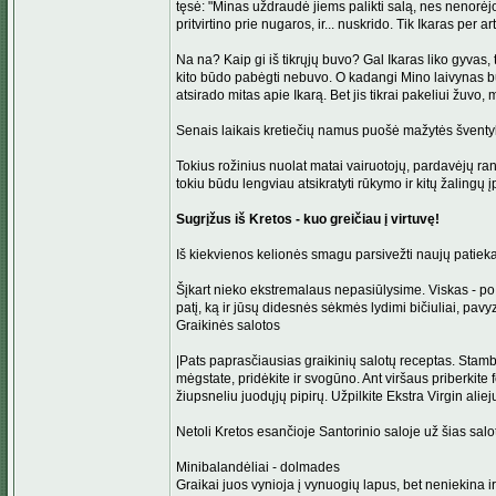
tęsė: "Minas uždraudė jiems palikti salą, nes nenorėj
pritvirtino prie nugaros, ir... nuskrido. Tik Ikaras per a
Na na? Kaip gi iš tikrųjų buvo? Gal Ikaras liko gyvas, 
kito būdo pabėgti nebuvo. O kadangi Mino laivynas buv
atsirado mitas apie Ikarą. Bet jis tikrai pakeliui žuvo, m
Senais laikais kretiečių namus puošė mažytės šventykl
Tokius rožinius nuolat matai vairuotojų, pardavėjų rank
tokiu būdu lengviau atsikratyti rūkymo ir kitų žalingų į
Sugrįžus iš Kretos - kuo greičiau į virtuvę!
Iš kiekvienos kelionės smagu parsivežti naujų patiekal
Šįkart nieko ekstremalaus nepasiūlysime. Viskas - po r
patį, ką ir jūsų didesnės sėkmės lydimi bičiuliai, pavy
Graikinės salotos
|Pats paprasčiausias graikinių salotų receptas. Stambi
mėgstate, pridėkite ir svogūno. Ant viršaus priberkite 
žiupsneliu juodųjų pipirų. Užpilkite Ekstra Virgin aliej
Netoli Kretos esančioje Santorinio saloje už šias salo
Minibalandėliai - dolmades
Graikai juos vynioja į vynuogių lapus, bet neniekina ir