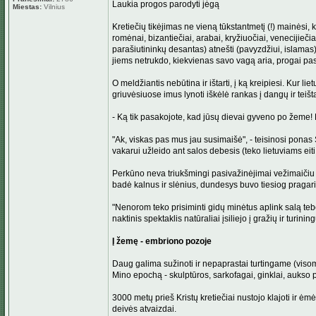
Laukia progos parodyti jėgą
Miestas:
Vilnius
Kretiečių tikėjimas ne vieną tūkstantmetį (!) mainėsi, 
romėnai, bizantiečiai, arabai, kryžiuočiai, venecijieči
parašiutininkų desantas) atnešti (pavyzdžiui, islamas)
jiems netrukdo, kiekvienas savo vagą aria, progai pas
O meldžiantis nebūtina ir ištarti, į ką kreipiesi. Kur
griuvėsiuose imus lynoti iškėlė rankas į dangų ir teišt
- Ką tik pasakojote, kad jūsų dievai gyveno po žeme!
"Ak, viskas pas mus jau susimaišė", - teisinosi ponas S
vakarui užleido ant salos debesis (teko lietuviams ei
Perkūno neva triukšmingi pasivažinėjimai vežimaičiu 
badė kalnus ir slėnius, dundesys buvo tiesiog pragariš
"Nenorom teko prisiminti gidų minėtus aplink salą te
naktinis spektaklis natūraliai įsiliejo į gražių ir turin
Į žemę - embriono pozoje
Daug galima sužinoti ir nepaprastai turtingame (viso
Mino epochą - skulptūros, sarkofagai, ginklai, aukso 
3000 metų prieš Kristų kretiečiai nustojo klajoti ir ė
deivės atvaizdai.