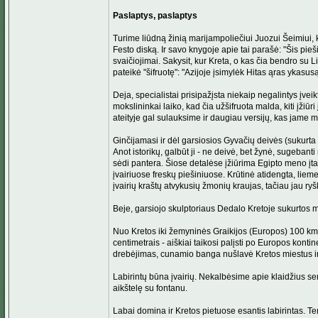
Paslaptys, paslaptys
Turime liūdną žinią marijampoliečiui Juozui Šeimiui, k
Festo diską. Ir savo knygoje apie tai parašė: "Šis pieš
svaičiojimai. Sakysit, kur Kreta, o kas čia bendro su L
pateikė "šifruotę": "Azijoje įsimylėk Hitas ąras ykasusą i
Deja, specialistai prisipažįsta niekaip negalintys įvei
mokslininkai laiko, kad čia užšifruota malda, kiti įžiūr
ateityje gal sulauksime ir daugiau versijų, kas jame m
Ginčijamasi ir dėl garsiosios Gyvačių deivės (sukurta 
Anot istorikų, galbūt ji - ne deivė, bet žynė, sugebant
sėdi pantera. Šiose detalėse įžiūrima Egipto meno įta
įvairiuose freskų piešiniuose. Krūtinė atidengta, liem
įvairių kraštų atvykusių žmonių kraujas, tačiau jau ryškė
Beje, garsiojo skulptoriaus Dedalo Kretoje sukurtos me
Nuo Kretos iki žemyninės Graikijos (Europos) 100 km, i
centimetrais - aiškiai taikosi palįsti po Europos kont
drebėjimas, cunamio banga nušlavė Kretos miestus ir 
Labirintų būna įvairių. Nekalbėsime apie klaidžius sen
aikštelę su fontanu.
Labai domina ir Kretos pietuose esantis labirintas. 