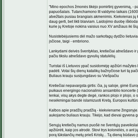
"Mino epochos žmonės tikėjo pomirtinį gyvenimą, - pasa
papuošalais. Tutanchamono III valdymo laikais (1600 me
atvežtais pusiau brangiais akmenimis. Kiekvienas jų k
daug gerti, bet likti blaiviam. Laidojimo duobę iškl
kurie jų Kretoje nokina vaisius nuo XV amžiaus iki šių
Nusistebėjusiems dėl mažo sarkofagų dydžio lietuviam
įsčiose, taigi - embriono.
Lankydami deivės šventyklas, kretiečiai atnešdavo ir 
pačiu tikslu atnešdavo gyvulių statulėlių.
Turistai iš Lietuvos ypač susidomėję apžiūri mažytes k
padėti. Votai šių dienų katalikų bažnyčiose turi tą pa
Buliaus krauju susijungdavo su Viešpačiu
Kretiečiai nepavargsta girtis: čia, jų saloje, gimė Eur
puikaus energingo nacionalinio ansamblio koncerte (sirt
lenkai, visų akys degte degė, rankos plojo ir plojo, o 
nesėkmingai bandė islamizuoti Kretą. Europos kultūra 
Kalbos apie pradžių pradžią - kiekviename žingsnyje.
aukojamo buliaus krauju. Tikėjo, kad dievai gyvena
Senųjų kretiečių namus puošė ne šventųjų paveikslai,
apžiūrėti, kaip jos atrodė. Stovi trys kolonėlės, o ant
porą tūkstančių metų prieš Kristų... Tą dieną būdav