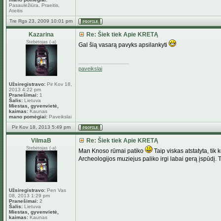
Pasaulėžiūra, Praeitis,
Ateitis
Tre Rgs 23, 2009 10:01 pm
Kazarina
Re: Šiek tiek Apie KRETĄ
Stebėtojas (-a)
Gal šią vasarą pavyks apsilankyti
_________________
paveikslai
Užsiregistravo:
Pir Kov 18,
2013 4:22 pm
Pranešimai:
1
Šalis:
Lietuva
Miestas, gyvenvietė,
kaimas:
Kaunas
mano pomėgiai:
Paveikslai
Pir Kov 18, 2013 5:49 pm
VilmaB
Re: Šiek tiek Apie KRETĄ
Stebėtojas (-a)
Man Knoso rūmai patiko
Taip viskas atstatyta, tik
Archeologijos muziejus paliko irgi labai gerą įspūdį.
Užsiregistravo:
Pen Vas
08, 2013 1:29 pm
Pranešimai:
2
Šalis:
Lietuva
Miestas, gyvenvietė,
kaimas:
Kaunas