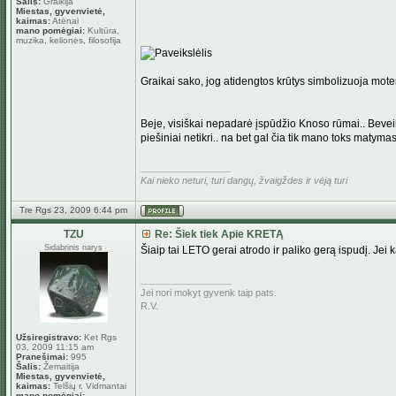
Šalis:
Graikija
Miestas, gyvenvietė,
kaimas:
Atėnai
mano pomėgiai:
Kultūra,
muzika, kelionės, filosofija
Graikai sako, jog atidengtos krūtys simbolizuoja moter
Beje, visiškai nepadarė įspūdžio Knoso rūmai.. Beveik
piešiniai netikri.. na bet gal čia tik mano toks matymas 
_________________
Kai nieko neturi, turi dangų, žvaigždes ir vėją turi
Tre Rgs 23, 2009 6:44 pm
TZU
Re: Šiek tiek Apie KRETĄ
Sidabrinis narys
Šiaip tai LETO gerai atrodo ir paliko gerą ispudį. Jei k
_________________
Jei nori mokyt gyvenk taip pats.
R.V.
Užsiregistravo:
Ket Rgs
03, 2009 11:15 am
Pranešimai:
995
Šalis:
Žemaitija
Miestas, gyvenvietė,
kaimas:
Telšių r. Vidmantai
mano pomėgiai: