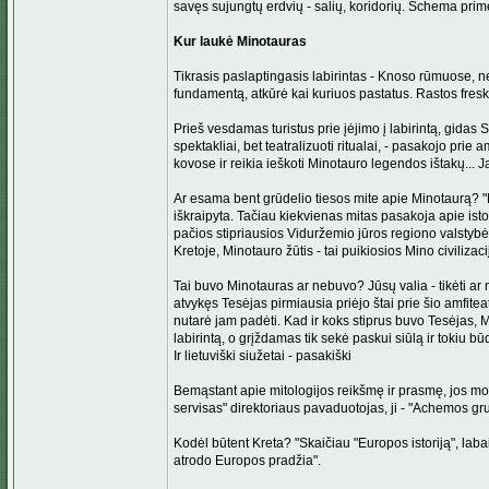
savęs sujungtų erdvių - salių, koridorių. Schema prime
Kur laukė Minotauras
Tikrasis paslaptingasis labirintas - Knoso rūmuose, n
fundamentą, atkūrė kai kuriuos pastatus. Rastos fresko
Prieš vesdamas turistus prie įėjimo į labirintą, gidas
spektakliai, bet teatralizuoti ritualai, - pasakojo prie
kovose ir reikia ieškoti Minotauro legendos ištakų... 
Ar esama bent grūdelio tiesos mite apie Minotaurą? "Mit
iškraipyta. Tačiau kiekvienas mitas pasakoja apie istor
pačios stipriausios Viduržemio jūros regiono valstyb
Kretoje, Minotauro žūtis - tai puikiosios Mino civilizaci
Tai buvo Minotauras ar nebuvo? Jūsų valia - tikėti ar
atvykęs Tesėjas pirmiausia priėjo štai prie šio amfiteatr
nutarė jam padėti. Kad ir koks stiprus buvo Tesėjas, Mi
labirintą, o grįždamas tik sekė paskui siūlą ir tokiu būd
Ir lietuviški siužetai - pasakiški
Bemąstant apie mitologijos reikšmę ir prasmę, jos mor
servisas" direktoriaus pavaduotojas, ji - "Achemos gr
Kodėl būtent Kreta? "Skaičiau "Europos istoriją", labai
atrodo Europos pradžia".