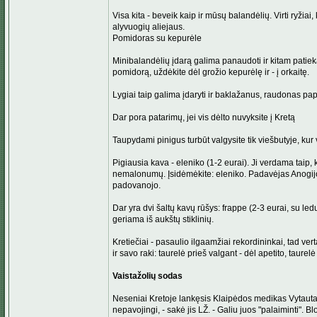
Visa kita - beveik kaip ir mūsų balandėlių. Virti ryžiai
alyvuogių aliejaus.
Pomidoras su kepurėle
Minibalandėlių įdarą galima panaudoti ir kitam patieka
pomidorą, uždėkite dėl grožio kepurėlę ir - į orkaitę.
Lygiai taip galima įdaryti ir baklažanus, raudonas pap
Dar pora patarimų, jei vis dėlto nuvyksite į Kretą
Taupydami pinigus turbūt valgysite tik viešbutyje, k
Pigiausia kava - eleniko (1-2 eurai). Ji verdama taip, k
nemalonumų. Įsidėmėkite: eleniko. Padavėjas Anogijos 
padovanojo.
Dar yra dvi šaltų kavų rūšys: frappe (2-3 eurai, su ledu
geriama iš aukštų stiklinių.
Kretiečiai - pasaulio ilgaamžiai rekordininkai, tad ve
ir savo raki: taurelė prieš valgant - dėl apetito, taurel
Vaistažolių sodas
Neseniai Kretoje lankęsis Klaipėdos medikas Vytautas K
nepavojingi, - sakė jis LŽ. - Galiu juos "palaiminti".