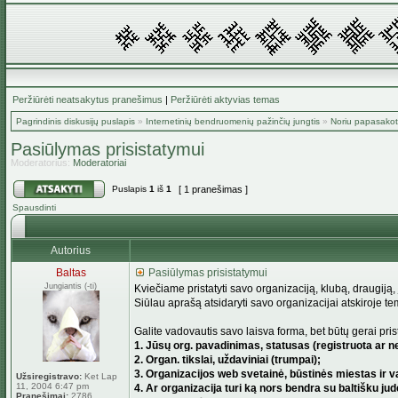
Peržiūrėti neatsakytus pranešimus
|
Peržiūrėti aktyvias temas
Pagrindinis diskusijų puslapis
»
Internetinių bendruomenių pažinčių jungtis
»
Noriu papasakoti
Pasiūlymas prisistatymui
Moderatorius:
Moderatoriai
Puslapis
1
iš
1
[ 1 pranešimas ]
Spausdinti
Autorius
Baltas
Pasiūlymas prisistatymui
Jungiantis (-ti)
Kviečiame pristatyti savo organizaciją, klubą, draugiją, j
Siūlau aprašą atsidaryti savo organizacijai atskiroje te
Galite vadovautis savo laisva forma, bet būtų gerai prist
1. Jūsų org. pavadinimas, statusas (registruota ar ne,
2. Organ. tikslai, uždaviniai (trumpai);
3. Organizacijos web svetainė, būstinės miestas ir v
Užsiregistravo:
Ket Lap
11, 2004 6:47 pm
4. Ar organizacija turi ką nors bendra su baltišku ju
Pranešimai:
2786