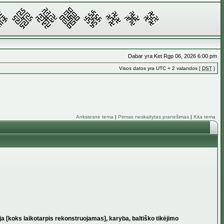
Dabar yra Ket Rgp 06, 2026 6:00 pm
Visos datos yra UTC + 2 valandos [
DST
]
Ankstesnė tema
|
Pirmas neskaitytas pranešimas
|
Kita tema
ja [koks laikotarpis rekonstruojamas], karyba, baltiško tikėjimo