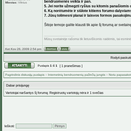
bendruomenės veikla ir pan.
Miestas:
Vilnius
5. Jei norite užmegzti ryšius su kitomis panašiomis o
6. Ką norėtumėte ir siūlote kitiems forumo dalyviam
7. Jūsų tolimesni planai ir laisvos formos pasakojimas
Šitoje temoje galite klausti tik apie šį forumą ar svetain
_________________
Mūsų svetainėje rašoma tik lietuviškomis raidėmis, tai esmin
Ket Kov 26, 2009 2:54 pm
Rodyti paskut
Puslapis
1
iš
1
[ 1 pranešimas ]
Pagrindinis diskusijų puslapis
»
Internetinių bendruomenių pažinčių jungtis
»
Noriu papasakoti
Dabar prisijungę
Vartotojai naršantys šį forumą: Registruotų vartotojų nėra ir 1 svečias
Ieškoti: