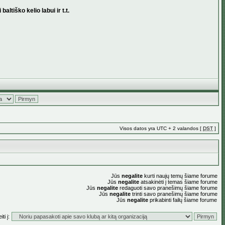
ltiško kelio labui ir t.t.
Visos datos yra UTC + 2 valandos [
DST
]
Jūs
negalite
kurti naujų temų šiame forume
Jūs
negalite
atsakinėti į temas šiame forume
Jūs
negalite
redaguoti savo pranešimų šiame forume
Jūs
negalite
trinti savo pranešimų šiame forume
Jūs
negalite
prikabinti failų šiame forume
ti į: