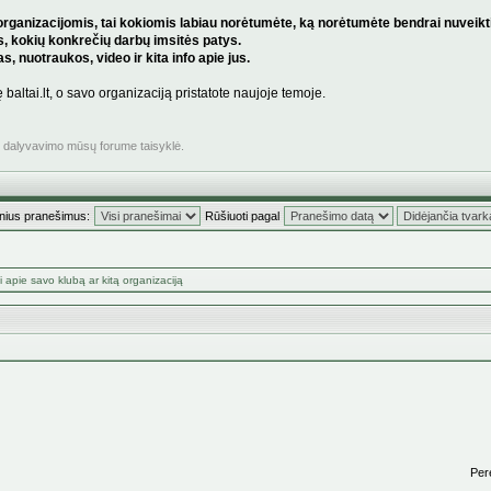
rganizacijomis, tai kokiomis labiau norėtumėte, ką norėtumėte bendrai nuveikti ba
s, kokių konkrečių darbų imsitės patys.
, nuotraukos, video ir kita info apie jus.
ę baltai.lt, o savo organizaciją pristatote naujoje temoje.
ė dalyvavimo mūsų forume taisyklė.
inius pranešimus:
Rūšiuoti pagal
 apie savo klubą ar kitą organizaciją
Perei