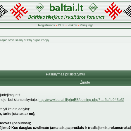
Registruotis
•
DUK
•
Ieškoti
•
Prisijungti
 apie savo klubą ar kitą organizaciją
Pasiūlymas prisistatymui
Žinutė
udėjimą ir t.t.
moje, bet šiame skyriuje.
http://www.baltai.lt/phpBB/posting.php? ... 5c4b943b3f
atyti keletą dalykų:
 turite įstatus ar ne);
adovas (nebūtinai);
dėjimu? Kuo daugiau užsiimate (amatais, papročiais ir tradicijomis, rekonstrukci