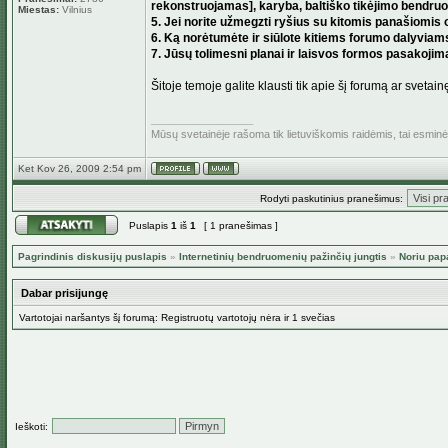
rekonstruojamas], karyba, baltiško tikėjimo bendruo
Miestas:
Vilnius
5. Jei norite užmegzti ryšius su kitomis panašiomis o
6. Ką norėtumėte ir siūlote kitiems forumo dalyviam
7. Jūsų tolimesni planai ir laisvos formos pasakojimas
Šitoje temoje galite klausti tik apie šį forumą ar svetain
_________________
Mūsų svetainėje rašoma tik lietuviškomis raidėmis, tai esmin
Ket Kov 26, 2009 2:54 pm
Rodyti paskutinius pranešimus:
Puslapis
1
iš
1
[ 1 pranešimas ]
Pagrindinis diskusijų puslapis
»
Internetinių bendruomenių pažinčių jungtis
»
Noriu pap
Dabar prisijungę
Vartotojai naršantys šį forumą: Registruotų vartotojų nėra ir 1 svečias
Ieškoti: