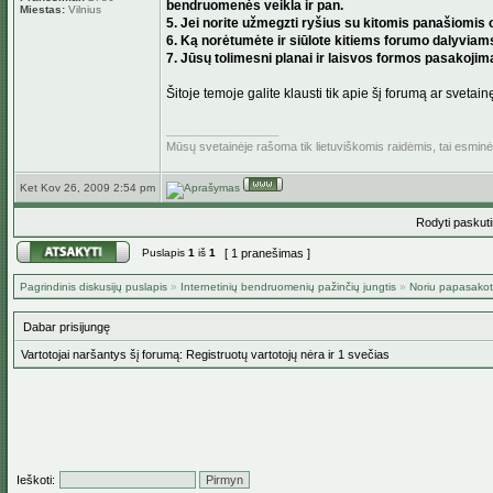
bendruomenės veikla ir pan.
Miestas:
Vilnius
5. Jei norite užmegzti ryšius su kitomis panašiomis o
6. Ką norėtumėte ir siūlote kitiems forumo dalyviam
7. Jūsų tolimesni planai ir laisvos formos pasakojimas
Šitoje temoje galite klausti tik apie šį forumą ar svetain
_________________
Mūsų svetainėje rašoma tik lietuviškomis raidėmis, tai esmin
Ket Kov 26, 2009 2:54 pm
Rodyti paskut
Puslapis
1
iš
1
[ 1 pranešimas ]
Pagrindinis diskusijų puslapis
»
Internetinių bendruomenių pažinčių jungtis
»
Noriu papasakoti
Dabar prisijungę
Vartotojai naršantys šį forumą: Registruotų vartotojų nėra ir 1 svečias
Ieškoti: