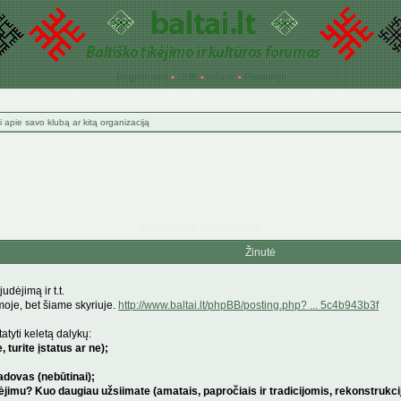
Registruotis
•
DUK
•
Ieškoti
•
Prisijungti
 apie savo klubą ar kitą organizaciją
Pasiūlymas prisistatymui
Žinutė
udėjimą ir t.t.
moje, bet šiame skyriuje.
http://www.baltai.lt/phpBB/posting.php? ... 5c4b943b3f
atyti keletą dalykų:
 turite įstatus ar ne);
adovas (nebūtinai);
dėjimu? Kuo daugiau užsiimate (amatais, papročiais ir tradicijomis, rekonstrukci