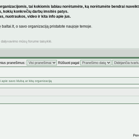
rganizacijomis, tai kokiomis labiau norėtumėte, ką norėtumėte bendrai nuveikti ba
s, kokių konkrečių darbų imsitės patys.
, nuotraukos, video ir kita info apie jus.
ę baltai.lt, o savo organizaciją pristatote naujoje temoje.
ė dalyvavimo mūsų forume taisyklė.
inius pranešimus:
Rūšiuoti pagal
 apie savo klubą ar kitą organizaciją
Perei