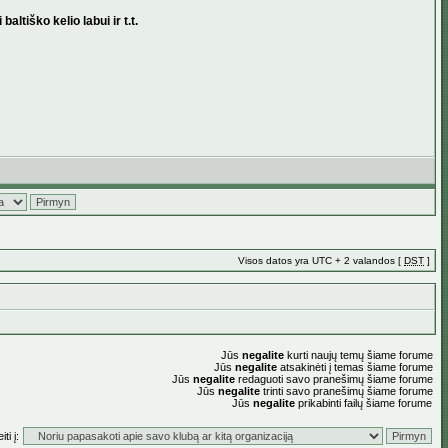
ltiško kelio labui ir t.t.
Visos datos yra UTC + 2 valandos [
DST
]
Jūs
negalite
kurti naujų temų šiame forume
Jūs
negalite
atsakinėti į temas šiame forume
Jūs
negalite
redaguoti savo pranešimų šiame forume
Jūs
negalite
trinti savo pranešimų šiame forume
Jūs
negalite
prikabinti failų šiame forume
ti į: