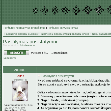
Peržiūrėti neatsakytus pranešimus
|
Peržiūrėti aktyvias temas
Pagrindinis diskusijų puslapis
»
Internetinių bendruomenių pažinčių jungtis
»
Noriu papasakoti
Pasiūlymas prisistatymui
Moderatorius:
Moderatoriai
Puslapis
1
iš
1
[ 1 pranešimas ]
Spausdinti
Autorius
Baltas
Pasiūlymas prisistatymui
Jungiantis (-ti)
Kviečiame pristatyti savo organizaciją, klubą, draugiją, j
Siūlau aprašą atsidaryti savo organizacijai atskiroje te
Galite vadovautis savo laisva forma, bet būtų gerai prist
1. Jūsų org. pavadinimas, statusas (registruota ar ne,
2. Organ. tikslai, uždaviniai (trumpai);
3. Organizacijos web svetainė, būstinės miestas ir v
Užsiregistravo:
Ket Lap
11, 2004 6:47 pm
4. Ar organizacija turi ką nors bendra su baltišku ju
Pranešimai:
2786