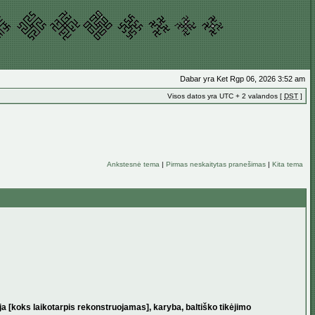
Dabar yra Ket Rgp 06, 2026 3:52 am
Visos datos yra UTC + 2 valandos [
DST
]
Ankstesnė tema
|
Pirmas neskaitytas pranešimas
|
Kita tema
ja [koks laikotarpis rekonstruojamas], karyba, baltiško tikėjimo