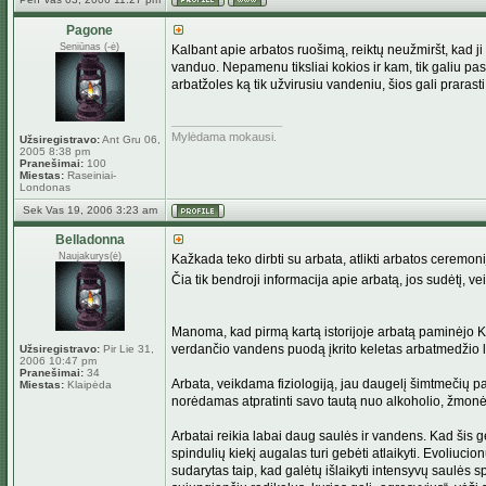
Pagone
Seniūnas (-ė)
Kalbant apie arbatos ruošimą, reiktų neužmiršt, kad j
vanduo. Nepamenu tiksliai kokios ir kam, tik galiu pa
arbatžoles ką tik užvirusiu vandeniu, šios gali prara
_________________
Mylėdama mokausi.
Užsiregistravo:
Ant Gru 06,
2005 8:38 pm
Pranešimai:
100
Miestas:
Raseiniai-
Londonas
Sek Vas 19, 2006 3:23 am
Belladonna
Naujakurys(ė)
Kažkada teko dirbti su arbata, atlikti arbatos ceremoni
Čia tik bendroji informacija apie arbatą, jos sudėtį, 
Manoma, kad pirmą kartą istorijoje arbatą paminėjo 
verdančio vandens puodą įkrito keletas arbatmedžio la
Užsiregistravo:
Pir Lie 31,
2006 10:47 pm
Pranešimai:
34
Arbata, veikdama fiziologiją, jau daugelį šimtmečių p
Miestas:
Klaipėda
norėdamas atpratinti savo tautą nuo alkoholio, žmonėms
Arbatai reikia labai daug saulės ir vandens. Kad šis gė
spindulių kiekį augalas turi gebėti atlaikyti. Evoliuc
sudarytas taip, kad galėtų išlaikyti intensyvų saul