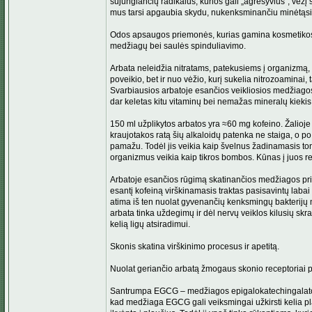
sujungiančių radikalus, kurios gali „agresyvius“, vėž
mus tarsi apgaubia skydu, nukenksminančiu minėtąsi
Odos apsaugos priemonės, kurias gamina kosmetikos
medžiagų bei saulės spinduliavimo.
Arbata neleidžia nitratams, patekusiems į organizmą, 
poveikio, bet ir nuo vėžio, kurį sukelia nitrozoaminai,
Svarbiausios arbatoje esančios veikliosios medžiagos:
dar keletas kitu vitaminų bei nemažas mineralų kieki
150 ml užplikytos arbatos yra ≈60 mg kofeino. Žalioj
kraujotakos ratą šių alkaloidų patenka ne staiga, o p
pamažu. Todėl jis veikia kaip švelnus žadinamasis ton
organizmus veikia kaip tikros bombos. Kūnas į juos reag
Arbatoje esančios rūgimą skatinančios medžiagos prik
esantį kofeiną virškinamasis traktas pasisavintų laba
atima iš ten nuolat gyvenančių kenksmingų bakterijų
arbata tinka uždegimų ir dėl nervų veiklos kilusių skran
kelią ligų atsiradimui.
Skonis skatina virškinimo procesus ir apetitą.
Nuolat geriančio arbatą žmogaus skonio receptoriai pas
Santrumpa EGCG – medžiagos epigalokatechingalato pa
kad medžiaga EGCG gali veiksmingai užkirsti kelia pla