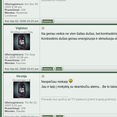
Mylėdama mokausi.
Užsiregistravo:
Ant Gru 06,
2005 8:38 pm
Pranešimai:
100
Miestas:
Raseiniai-
Londonas
Ket Vas 02, 2006 10:23 pm
Vigintas
Ištroškęs (-usi) žinių
Na geriau veikia ne vien šaltas dušas, bet kontrastini
Kontrastinis dušas geriau energizuoja ir stimuliuoja
Užsiregistravo:
Tre Geg
18, 2005 10:58 pm
Pranešimai:
209
Miestas:
Kaunas
Ket Vas 02, 2006 10:47 pm
Hestija
Gyvastingas (-a)
Nespėčiau niekaip
Jau ir taip į mokyklą su skambučiu ateinu... Be to lab
_________________
Pasaulis bus gražus jei TU padarysi jį bent truputį gražesnį..
Užsiregistravo:
Tre Bir 22,
2005 5:31 pm
Pranešimai:
159
Miestas:
Šiauliai
Pen Vas 03, 2006 11:27 pm