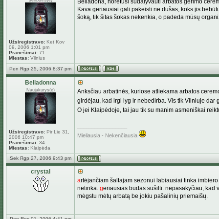
senbuvis(ė)
Belladona, norėtusi sudalyvauti arbatos gėrimo cerem
Kava geriausiai gali pakeisti ne dušas, koks jis bebū
šoką, tik šitas šokas nekenkia, o padeda mūsų organi
Užsiregistravo:
Ket Kov
09, 2006 1:01 pm
Pranešimai:
71
Miestas:
Vilnius
Pen Rgp 25, 2006 8:37 pm
Belladonna
Naujakurys(ė)
Anksčiau arbatinės, kuriose atliekama arbatos ceremon
girdėjau, kad irgi lyg ir nebedirba. Vis tik Vilniuje d
O jei Klaipėdoje, tai jau tik su manim asmeniškai reikt
_________________
Užsiregistravo:
Pir Lie 31,
Mieliausia - Nekenčiausia
2006 10:47 pm
Pranešimai:
34
Miestas:
Klaipėda
Sek Rgp 27, 2006 9:43 pm
crystal
a
rtėjančiam šaltajam sezonui labiausiai tinka imbiero
netinka.
g
eriausias būdas sušilti. nepasakyčiau, kad 
mėgstu mėtų arbatą be jokiu pašalinių priemaišų.
Pen Rgs 01, 2006 4:41 pm