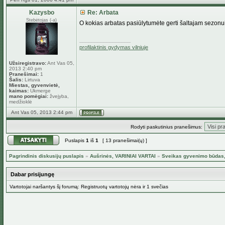
Kazysbo
Re: Arbata
Stebėtojas (-a)
O kokias arbatas pasiūlytumėte gerti šaltajam sezonui
_________________
profilaktinis gydymas vilniuje
Užsiregistravo:
Ant Vas 05,
2013 2:40 pm
Pranešimai:
1
Šalis:
Lirtuva
Miestas, gyvenvietė,
kaimas:
Ukmerge
mano pomėgiai:
žvejyba,
medžioklė
Ant Vas 05, 2013 2:44 pm
Rodyti paskutinius pranešimus:
Puslapis
1
iš
1
[ 13 pranešimai(ų) ]
Pagrindinis diskusijų puslapis
»
Aušrinės, VARINIAI VARTAI
»
Sveikas gyvenimo būdas, 
Dabar prisijungę
Vartotojai naršantys šį forumą: Registruotų vartotojų nėra ir 1 svečias