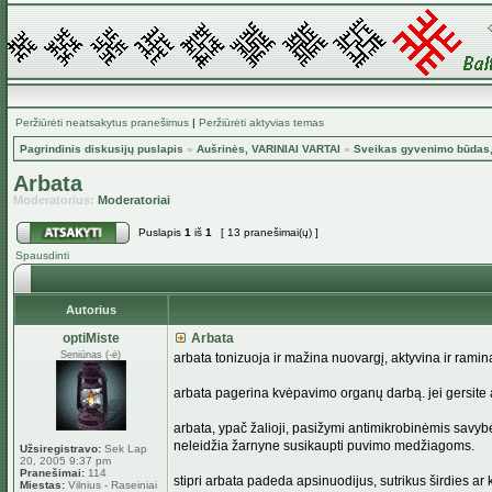
Peržiūrėti neatsakytus pranešimus
|
Peržiūrėti aktyvias temas
Pagrindinis diskusijų puslapis
»
Aušrinės, VARINIAI VARTAI
»
Sveikas gyvenimo būdas, 
Arbata
Moderatorius:
Moderatoriai
Puslapis
1
iš
1
[ 13 pranešimai(ų) ]
Spausdinti
Autorius
optiMiste
Arbata
Seniūnas (-ė)
arbata tonizuoja ir mažina nuovargį, aktyvina ir ramina,
arbata pagerina kvėpavimo organų darbą. jei gersite a
arbata, ypač žalioji, pasižymi antimikrobinėmis savybėm
neleidžia žarnyne susikaupti puvimo medžiagoms.
Užsiregistravo:
Sek Lap
20, 2005 9:37 pm
Pranešimai:
114
stipri arbata padeda apsinuodijus, sutrikus širdies ar
Miestas:
Vilnius - Raseiniai