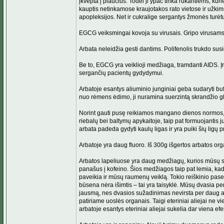
įkvėpta į plaučius. Todėl ji ypač tinka rūkantiems, kuri
kauptis netinkamose kraujotakos rato vietose ir užkimšt
apopleksijos. Net ir cukralige sergantys žmonės turėt
EGCG veiksmingai kovoja su virusais. Gripo virusams,
Arbata neleidžia gesti dantims. Polifenolis trukdo sus
Be to, EGCG yra veiklioji medžiaga, tramdanti AIDS. Į
sergančių pacientų gydydymui.
Arbatoje esantys aliuminio junginiai geba sudaryti buf
nuo rėmens ėdimo, ji nuramina suerzintą skrandžio gl
Norint gauti pusę reikiamos mangano dienos normos, u
riebalų bei baltymų apykaitoje, taip pat formuojantis
arbata padeda gydyti kaulų ligas ir yra puiki šių ligų 
Arbatoje yra daug fluoro. Iš 300g išgertos arbatos o
Arbatos lapeliuose yra daug medžiagų, kurios mūsų sme
panašus į kofeino. Šios medžiagos taip pat lemia, kad
paveikia ir mūsų raumenų veiklą. Tokio reiškinio pas
būsena nėra išimtis – tai yra taisyklė. Mūsų dvasia p
jausmą, nes dvasios sužadinimas nevirsta per daug ak
patiriame uoslės organais. Taigi eteriniai aliejai ne 
arbatoje esantys eteriniai aliejai sukelia dar viena 