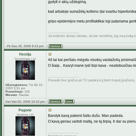
gydyti ir akių uždegimą.
kad arbatoje sumažėtų kofeino (tai svarbu hipertonikam
gripo epidemijos metu profilaktikai irgi patariama gerti 
_________________
Jei kelionės tikslas tobulas, tai dar nereiškia, jog visą kelią
Pir Sau 30, 2006 9:13 pm
Hestija
Gyvastingas (-a)
Aš tai kai peršalu mėgstu visokių vaistažolių prisimai
O šiaip... Kasryt mane lydi tirpi kava - neatsibusčiau ki
_________________
Pasaulis bus gražus jei TU padarysi jį bent truputį gražesnį..
Užsiregistravo:
Tre Bir 22,
2005 5:31 pm
Pranešimai:
159
Miestas:
Šiauliai
Ket Vas 02, 2006 10:10 pm
Pagone
Seniūnas (-ė)
Bandyk kavą pakeist šaltu dušu. Man padeda.
O kavą geriau vartoti maltą, ne tą tirpią. Ir dar su pien
_________________