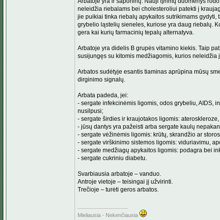
Arbatoje yra ir saponinų. Nauji tyrimų duomenys rodo,
neleidžia riebalams bei cholesteroliui patekti į krauj
jie puikiai tinka riebalų apykaitos sutrikimams gydyti,
grybelio ląstelių sieneles, kuriose yra daug riebalų. 
gera kai kurių farmacinių tepalų alternatyva.
Arbatoje yra didelis B grupės vitamino kiekis. Taip pa
susijungęs su kitomis medžiagomis, kurios neleidžia j
Arbatos sudėtyje esantis tiaminas aprūpina mūsų smeg
dirginimo signalų.
Arbata padeda, jei:
- sergate infekcinėmis ligomis, odos grybeliu, AIDS, i
nusilpusi;
- sergate širdies ir kraujotakos ligomis: ateroskleroze,
- jūsų dantys yra pažeisti arba sergate kaulų nepa
- sergate vėžinėmis ligomis: krūtų, skrandžio ar storo
- sergate virškinimo sistemos ligomis: viduriavimu, ape
- sergate medžiagų apykaitos ligomis: podagra bei in
- sergate cukriniu diabetu.
Svarbiausia arbatoje – vanduo.
Antroje vietoje – teisingai jį užvirinti.
Trečioje – turėti geros arbatos.
_________________
Mieliausia - Nekenčiausia