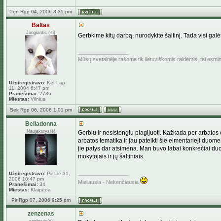
Pen Rgp 04, 2006 8:35 pm
Baltas
Jungiantis (-ti)
Gerbkime kitų darbą, nurodykite šaltinį. Tada visi galė
_________________
Mūsų svetainėje rašoma tik lietuviškomis raidėmis, tai esm
Užsiregistravo:
Ket Lap
11, 2004 6:47 pm
Pranešimai:
2786
Miestas:
Vilnius
Sek Rgp 06, 2006 1:01 pm
Belladonna
Naujakurys(ė)
Gerbiu ir nesistengiu plagijuoti. Kažkada per arbato
arbatos tematika ir jau pateikti šie elmentarieji duomen
jie patys dar atsimena. Man buvo labai konkrečiai duota
mokytojais ir jų šaltiniais.
_________________
Užsiregistravo:
Pir Lie 31,
2006 10:47 pm
Mieliausia - Nekenčiausia
Pranešimai:
34
Miestas:
Klaipėda
Pir Rgp 07, 2006 9:25 pm
zenzenas