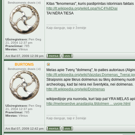
Bendruomenės druwis (-ė)
Kitas "fenomenas", kuris pastiprintas istoriniais faktais
http://lt.wikipedia.org/wiki/Lopai%C4%8Diai
TAI NĖRA TIESA
_________________
Kaip danguje, taip ir žemėje
Užsiregistravo:
Pen Geg
21, 2004 12:37 pm
Pranešimai:
785
Miestas:
Vilnius
Ant Bal 07, 2009 12:39 pm
BURTONIS
Bendruomenės druwis (-ė)
Melas apie Tverų "dolmeną", to paties autoriaus (Algir
http://lt.wikipedia.org/wiki/Vaizdas:Domenas_Tverai.jp
Straipsnis apie tikrus dolmenus su tikrų dolmenų nuotra
archeologų, kad tai nėra nei šventykla, nei dolmenas.
http://lt.wikipedia.org/wiki/Dolmenas
wikipedijoje yra nuoroda, kuri taip pat YRA MELAS ap
http://meileserdve.anastasija.lt/dolmen ... uvoje.html
Užsiregistravo:
Pen Geg
21, 2004 12:37 pm
Pranešimai:
785
_________________
Miestas:
Vilnius
Kaip danguje, taip ir žemėje
Ant Bal 07, 2009 12:42 pm