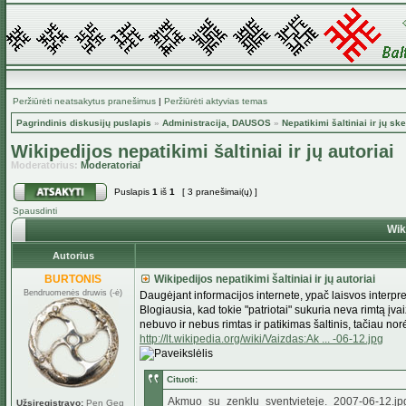
Peržiūrėti neatsakytus pranešimus
|
Peržiūrėti aktyvias temas
Pagrindinis diskusijų puslapis
»
Administracija, DAUSOS
»
Nepatikimi šaltiniai ir jų ske
Wikipedijos nepatikimi šaltiniai ir jų autoriai
Moderatorius:
Moderatoriai
Puslapis
1
iš
1
[ 3 pranešimai(ų) ]
Spausdinti
Wiki
Autorius
BURTONIS
Wikipedijos nepatikimi šaltiniai ir jų autoriai
Bendruomenės druwis (-ė)
Daugėjant informacijos internete, ypač laisvos interpr
Blogiausia, kad tokie "patriotai" sukuria neva rimtą įva
nebuvo ir nebus rimtas ir patikimas šaltinis, tačiau nor
http://lt.wikipedia.org/wiki/Vaizdas:Ak ... -06-12.jpg
Cituoti:
Akmuo_su_zenklu_sventvieteje._2007-06-12.jpg‎ (
Užsiregistravo:
Pen Geg