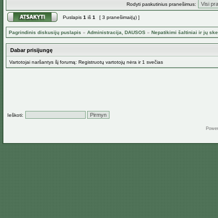
Rodyti paskutinius pranešimus:
Puslapis
1
iš
1
[ 3 pranešimai(ų) ]
Pagrindinis diskusijų puslapis
»
Administracija, DAUSOS
»
Nepatikimi šaltiniai ir jų ske
Dabar prisijungę
Vartotojai naršantys šį forumą: Registruotų vartotojų nėra ir 1 svečias
Ieškoti:
Powe