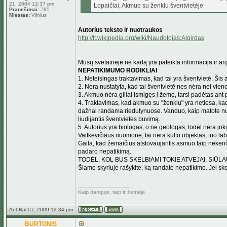
21, 2004 12:37 pm
Lopaičiai, Akmuo su ženklu šventvietėje
Pranešimai:
785
Miestas:
Vilnius
Autorius teksto ir nuotraukos
http://lt.wikipedia.org/wiki/Naudotojas:Algirdas
Mūsų svetainėje ne kartą yra pateikta informacija ir a
NEPATIKIMUMO RODIKLIAI
1. Neteisingas traktavimas, kad tai yra šventvietė. Šis
2. Nėra nustatyta, kad tai šventvietė nes nėra nei vieno
3. Akmuo nėra giliai įsmigęs į žemę, tarsi padėtas ant
4. Traktavimas, kad akmuo su "ženklu" yra netiesa, kada
dažnai randama riedulynuose. Vanduo, kaip matote nuotr
liudijantis šventvietės buvimą.
5. Autorius yra biologas, o ne geologas, todėl nėra jo
Vaitkevičiaus nuomone, tai nėra kulto objektas, tuo lab
Gaila, kad žemaičius atstovaujantis asmuo taip nekenčia 
padaro nepatikimą.
TODĖL, KOL BUS SKELBIAMI TOKIE ATVEJAI, SIŪLA
Šiame skyriuje rašykite, ką randate nepatikimo. Jei ske
_________________
Kaip danguje, taip ir žemėje
Ant Bal 07, 2009 12:34 pm
BURTONIS