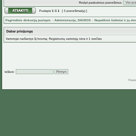
Rodyti paskutinius pranešimus:
Puslapis
1
iš
1
[ 3 pranešimai(ų) ]
Pagrindinis diskusijų puslapis
»
Administracija, DAUSOS
»
Nepatikimi šaltiniai ir jų ske
Dabar prisijungę
Vartotojai naršantys šį forumą: Registruotų vartotojų nėra ir 1 svečias
Ieškoti:
Powe