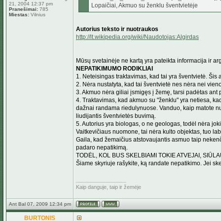
21, 2004 12:37 pm
Lopaičiai, Akmuo su ženklu šventvietėje
Pranešimai:
785
Miestas:
Vilnius
Autorius teksto ir nuotraukos
http://lt.wikipedia.org/wiki/Naudotojas:Algirdas
Mūsų svetainėje ne kartą yra pateikta informacija ir a
NEPATIKIMUMO RODIKLIAI
1. Neteisingas traktavimas, kad tai yra šventvietė. Šis
2. Nėra nustatyta, kad tai šventvietė nes nėra nei vieno
3. Akmuo nėra giliai įsmigęs į žemę, tarsi padėtas ant
4. Traktavimas, kad akmuo su "ženklu" yra netiesa, kada
dažnai randama riedulynuose. Vanduo, kaip matote nuotr
liudijantis šventvietės buvimą.
5. Autorius yra biologas, o ne geologas, todėl nėra jo
Vaitkevičiaus nuomone, tai nėra kulto objektas, tuo lab
Gaila, kad žemaičius atstovaujantis asmuo taip nekenčia 
padaro nepatikimą.
TODĖL, KOL BUS SKELBIAMI TOKIE ATVEJAI, SIŪLA
Šiame skyriuje rašykite, ką randate nepatikimo. Jei ske
_________________
Kaip danguje, taip ir žemėje
Ant Bal 07, 2009 12:34 pm
BURTONIS