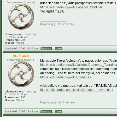
Bendruomenės druwis (-ė)
Kitas "fenomenas", kuris pastiprintas istoriniais faktais
http://lt.wikipedia.org/wiki/Lopai%C4%8Diai
TAI NĖRA TIESA
_________________
Kaip danguje, taip ir žemėje
Užsiregistravo:
Pen Geg
21, 2004 12:37 pm
Pranešimai:
785
Miestas:
Vilnius
Ant Bal 07, 2009 12:39 pm
BURTONIS
Bendruomenės druwis (-ė)
Melas apie Tverų "dolmeną", to paties autoriaus (Algir
http://lt.wikipedia.org/wiki/Vaizdas:Domenas_Tverai.jp
Straipsnis apie tikrus dolmenus su tikrų dolmenų nuotra
archeologų, kad tai nėra nei šventykla, nei dolmenas.
http://lt.wikipedia.org/wiki/Dolmenas
wikipedijoje yra nuoroda, kuri taip pat YRA MELAS ap
http://meileserdve.anastasija.lt/dolmen ... uvoje.html
Užsiregistravo:
Pen Geg
21, 2004 12:37 pm
Pranešimai:
785
_________________
Miestas:
Vilnius
Kaip danguje, taip ir žemėje
Ant Bal 07, 2009 12:42 pm