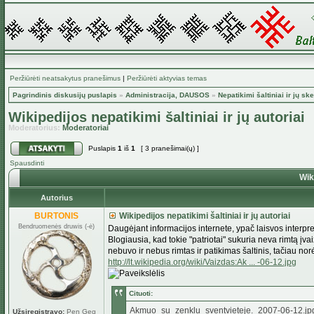
Peržiūrėti neatsakytus pranešimus
|
Peržiūrėti aktyvias temas
Pagrindinis diskusijų puslapis
»
Administracija, DAUSOS
»
Nepatikimi šaltiniai ir jų ske
Wikipedijos nepatikimi šaltiniai ir jų autoriai
Moderatorius:
Moderatoriai
Puslapis
1
iš
1
[ 3 pranešimai(ų) ]
Spausdinti
Wiki
Autorius
BURTONIS
Wikipedijos nepatikimi šaltiniai ir jų autoriai
Bendruomenės druwis (-ė)
Daugėjant informacijos internete, ypač laisvos interpr
Blogiausia, kad tokie "patriotai" sukuria neva rimtą įva
nebuvo ir nebus rimtas ir patikimas šaltinis, tačiau nor
http://lt.wikipedia.org/wiki/Vaizdas:Ak ... -06-12.jpg
Cituoti:
Akmuo_su_zenklu_sventvieteje._2007-06-12.jpg‎ (
Užsiregistravo:
Pen Geg