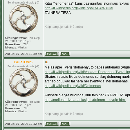
Bendruomenės druwis (-ė)
Kitas "fenomenas", kuris pastiprintas istoriniais faktais
http://lt.wikipedia.org/wiki/Lopai%C4%8Diai
TAI NĖRA TIESA
_________________
Kaip danguje, taip ir žemėje
Užsiregistravo:
Pen Geg
21, 2004 12:37 pm
Pranešimai:
785
Miestas:
Vilnius
Ant Bal 07, 2009 12:39 pm
BURTONIS
Bendruomenės druwis (-ė)
Melas apie Tverų "dolmeną", to paties autoriaus (Algir
http://lt.wikipedia.org/wiki/Vaizdas:Domenas_Tverai.jp
Straipsnis apie tikrus dolmenus su tikrų dolmenų nuotra
archeologų, kad tai nėra nei šventykla, nei dolmenas.
http://lt.wikipedia.org/wiki/Dolmenas
wikipedijoje yra nuoroda, kuri taip pat YRA MELAS ap
http://meileserdve.anastasija.lt/dolmen ... uvoje.html
Užsiregistravo:
Pen Geg
21, 2004 12:37 pm
Pranešimai:
785
_________________
Miestas:
Vilnius
Kaip danguje, taip ir žemėje
Ant Bal 07, 2009 12:42 pm