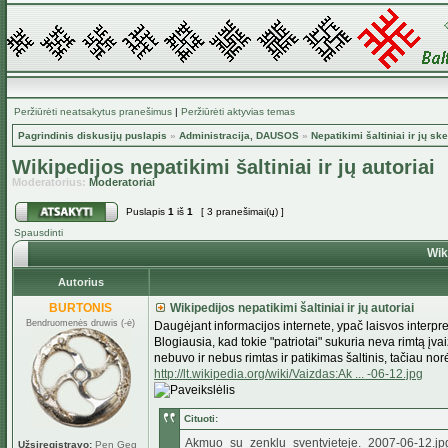
Peržiūrėti neatsakytus pranešimus
|
Peržiūrėti aktyvias temas
Pagrindinis diskusijų puslapis
»
Administracija, DAUSOS
»
Nepatikimi šaltiniai ir jų ske
Wikipedijos nepatikimi šaltiniai ir jų autoriai
Moderatorius:
Moderatoriai
Puslapis
1
iš
1
[ 3 pranešimai(ų) ]
Spausdinti
Wiki
Autorius
BURTONIS
Wikipedijos nepatikimi šaltiniai ir jų autoriai
Bendruomenės druwis (-ė)
Daugėjant informacijos internete, ypač laisvos interpr
Blogiausia, kad tokie "patriotai" sukuria neva rimtą įva
nebuvo ir nebus rimtas ir patikimas šaltinis, tačiau nor
http://lt.wikipedia.org/wiki/Vaizdas:Ak ... -06-12.jpg
Cituoti:
Akmuo_su_zenklu_sventvieteje._2007-06-12.jpg‎ (
Užsiregistravo:
Pen Geg