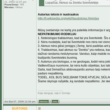
21, 2004 12:37 pm
Lopaičiai, Akmuo su ženklu šventvietėje
Pranešimai:
785
Miestas:
Vilnius
Autorius teksto ir nuotraukos
http://lt.wikipedia.org/wiki/Naudotojas:Algirdas
Mūsų svetainėje ne kartą yra pateikta informacija ir a
NEPATIKIMUMO RODIKLIAI
1. Neteisingas traktavimas, kad tai yra šventvietė. Šis
2. Nėra nustatyta, kad tai šventvietė nes nėra nei vieno
3. Akmuo nėra giliai įsmigęs į žemę, tarsi padėtas ant
4. Traktavimas, kad akmuo su "ženklu" yra netiesa, kada
dažnai randama riedulynuose. Vanduo, kaip matote nuotr
liudijantis šventvietės buvimą.
5. Autorius yra biologas, o ne geologas, todėl nėra jo
Vaitkevičiaus nuomone, tai nėra kulto objektas, tuo lab
Gaila, kad žemaičius atstovaujantis asmuo taip nekenčia 
padaro nepatikimą.
TODĖL, KOL BUS SKELBIAMI TOKIE ATVEJAI, SIŪLA
Šiame skyriuje rašykite, ką randate nepatikimo. Jei ske
_________________
Kaip danguje, taip ir žemėje
Ant Bal 07, 2009 12:34 pm
BURTONIS