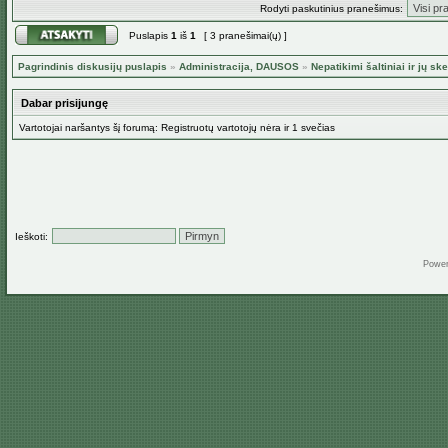
Rodyti paskutinius pranešimus:
Puslapis
1
iš
1
[ 3 pranešimai(ų) ]
Pagrindinis diskusijų puslapis
»
Administracija, DAUSOS
»
Nepatikimi šaltiniai ir jų ske
Dabar prisijungę
Vartotojai naršantys šį forumą: Registruotų vartotojų nėra ir 1 svečias
Ieškoti:
Powe