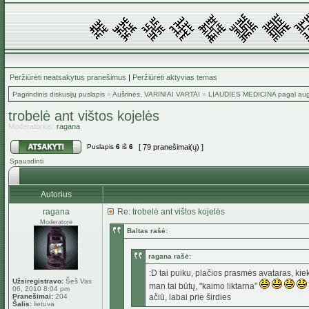
Peržiūrėti neatsakytus pranešimus
|
Peržiūrėti aktyvias temas
Pagrindinis diskusijų puslapis
»
Aušrinės, VARINIAI VARTAI
»
LIAUDIES MEDICINA pagal aug
trobelė ant vištos kojelės
Moderatorius:
ragana
Puslapis
6
iš
6
[ 79 pranešimai(ų) ]
Spausdinti
Autorius
ragana
Re: trobelė ant vištos kojelės
Moderatorė
Baltas rašė:
ragana rašė:
:D tai puiku, plačios prasmės avataras, kiek
Užsiregistravo:
Šeš Vas
man tai būtų, "kaimo liktarna"
06, 2010 8:04 pm
Pranešimai:
204
ačiū, labai prie širdies
Šalis:
lietuva