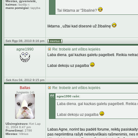
Miestas, gyvenvietė,
kaimas:
lazdiju r.
mano pomėgiai:
tapyba
Tai liktarna ar "žibalinė?
liktarna , užtai kad disesnė už žibalinę
Sek Rgp 08, 2010 8:16 pm
agne1990
Re: trobelė ant vištos kojelės
Laba diena. gal kazkas galetu pagelbeti. Reikia netra
Labai dekoju uz pagalba
Sek Kov 04, 2012 9:15 pm
Baltas
Re: trobelė ant vištos kojelės
Jungiantis (-ti)
agne1990 rašė:
Laba diena. gal kazkas galetu pagelbeti. Reikia 
Labai dekoju uz pagalba
Užsiregistravo:
Ket Lap
11, 2004 6:47 pm
Labas Agne, norint tau padėti forume, reiktų pasiskaity
Pranešimai:
2786
Miestas:
Vilnius
pas nepriimtina rašyti nelietuviškais rašmenimis, nes