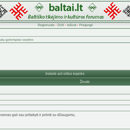
Registruotis
•
DUK
•
Ieškoti
•
Prisijungti
alų gydomąsias savybes
trobelė ant vištos kojelės
Žinutė
vienas gali sau pritaikyti ir priimti su džiaugsmu,