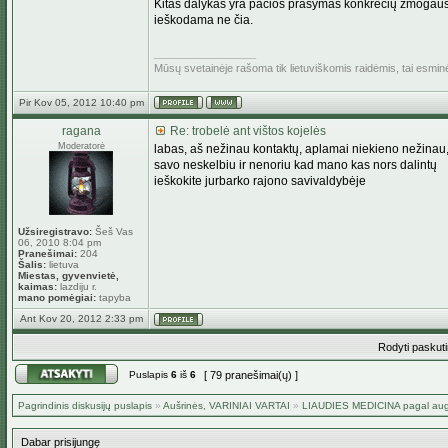
Kitas dalykas yra pačios prašymas konkrečių žmogaus du
ieškodama ne čia.
_________________
Mūsų svetainėje rašoma tik lietuviškomis raidėmis, tai esmi
Pir Kov 05, 2012 10:40 pm
ragana
Re: trobelė ant vištos kojelės
Moderatorė
labas, aš nežinau kontaktų, aplamai niekieno nežinau
savo neskelbiu ir nenoriu kad mano kas nors dalintų
ieškokite jurbarko rajono savivaldybėje
Užsiregistravo:
Šeš Vas
06, 2010 8:04 pm
Pranešimai:
204
Šalis:
lietuva
Miestas, gyvenvietė,
kaimas:
lazdiju r.
mano pomėgiai:
tapyba
Ant Kov 20, 2012 2:33 pm
Rodyti paskut
Puslapis
6
iš
6
[ 79 pranešimai(ų) ]
Pagrindinis diskusijų puslapis
»
Aušrinės, VARINIAI VARTAI
»
LIAUDIES MEDICINA pagal aug
Dabar prisijungę