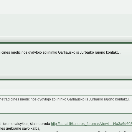
dicines medicinos gydytojo zolininko Garliausko is Jurbarko rajono kontaktu.
netradicines medicinos gydytojo zolininko Garliausko is Jurbarko rajono kontaktu.
ti forumo taisykles, štai nuoroda
http://baltai.lt/kulturos_forumas/viewt ... f4a3a6d60
 mes gerbiame savo kalbą.