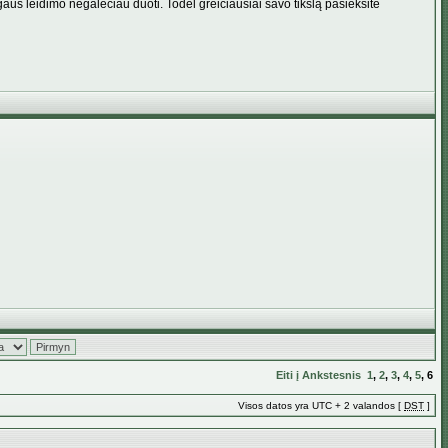
aus leidimo negalėčiau duoti. Todėl greičiausiai savo tikslą pasieksite
Eiti į
Ankstesnis
1
,
2
,
3
,
4
,
5
,
6
Visos datos yra UTC + 2 valandos [
DST
]