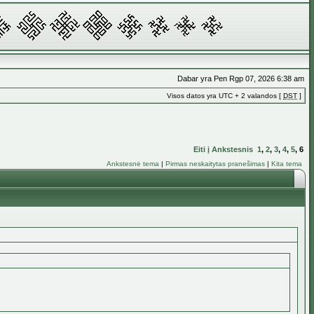
Dabar yra Pen Rgp 07, 2026 6:38 am
Visos datos yra UTC + 2 valandos [
DST
]
Eiti į
Ankstesnis
1
,
2
,
3
,
4
,
5
,
6
Ankstesnė tema
|
Pirmas neskaitytas pranešimas
|
Kita tema