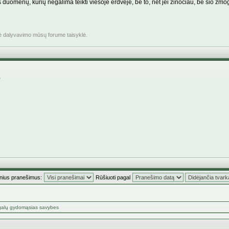
omenų, kurių negalima teikti viešoje erdvėje, be to, net jei žinočiau, be šio žmog
nė dalyvavimo mūsų forume taisyklė.
,
inius pranešimus:
Rūšiuoti pagal
alų gydomąsias savybes