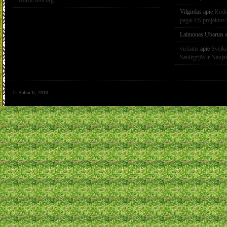
WordPress.org
Vilgirdas
apie
Kodėl
pagal ES projektus
Laimonas Ubartas
a
viršaitis
apie
Sveik
Saulėgrįža ir Nauja
© Baltai.lt, 2010