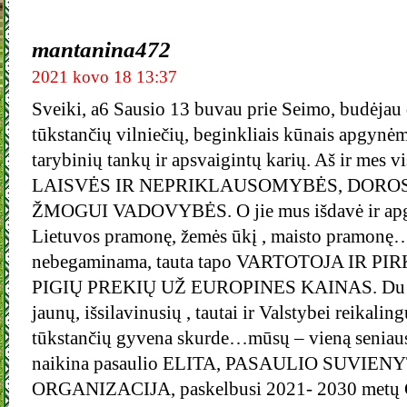
mantanina472
2021 kovo 18 13:37
Sveiki, a6 Sausio 13 buvau prie Seimo, budėjau 
tūkstančių vilniečių, beginkliais kūnais apgynė
tarybinių tankų ir apsvaigintų karių. Aš ir mes v
LAISVĖS IR NEPRIKLAUSOMYBĖS, DOROS
ŽMOGUI VADOVYBĖS. O jie mus išdavė ir apga
Lietuvos pramonę, žemės ūkį , maisto pramonę…
nebegaminama, tauta tapo VARTOTOJA IR P
PIGIŲ PREKIŲ UŽ EUROPINES KAINAS. Du mil
jaunų, išsilavinusių , tautai ir Valstybei reikalin
tūkstančių gyvena skurde…mūsų – vieną seniausi
naikina pasaulio ELITA, PASAULIO SUVIE
ORGANIZACIJA, paskelbusi 2021- 2030 metų G