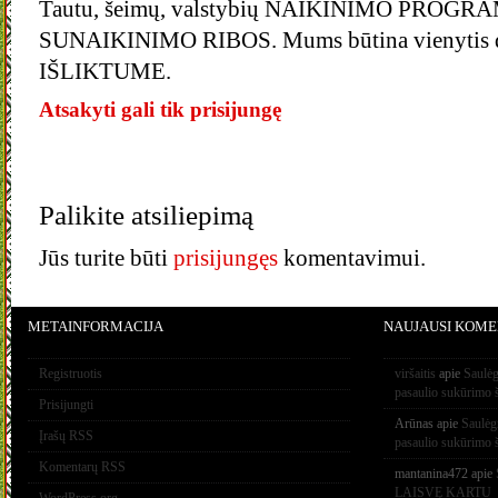
Tautu, šeimų, valstybių NAIKINIMO PROGRA
SUNAIKINIMO RIBOS. Mums būtina vienytis d
IŠLIKTUME.
Atsakyti gali tik prisijungę
Palikite atsiliepimą
Jūs turite būti
prisijungęs
komentavimui.
METAINFORMACIJA
NAUJAUSI KOME
Registruotis
viršaitis
apie
Saulėg
pasaulio sukūrimo 
Prisijungti
Arūnas
apie
Saulėg
Įrašų RSS
pasaulio sukūrimo 
Komentarų RSS
mantanina472
apie
LAISVĘ KARTU