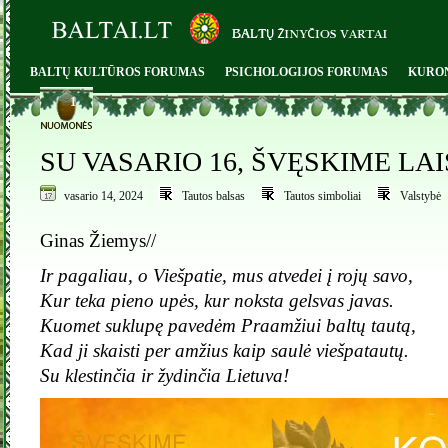
BALTŲ KULTŪROS FORUMAS
PSICHOLOGIJOS FORUMAS
KURO
1
SU VASARIO 16, ŠVĘSKIME LA
vasario 14, 2024
Tautos balsas
Tautos simboliai
Valstybė
Ginas Žiemys//
Ir pagaliau, o Viešpatie, mus atvedei į rojų savo,
Kur teka pieno upės, kur noksta gelsvas javas.
Kuomet suklupę pavedėm Praamžiui baltų tautą,
Kad ji skaisti per amžius kaip saulė viešpatautų.
Su klestinčia ir žydinčia Lietuva!