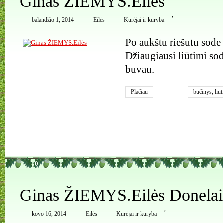
Ginas ŽIEMYS.Eilės
,
balandžio 1, 2014
Eilės
Kūrėjai ir kūryba
Po aukštu riešutu sode 
Džiaugiausi liūtimi sod
buvau.
Plačiau
bučinys
,
liūt
0
Ginas ŽIEMYS.Eilės Donelai
,
kovo 16, 2014
Eilės
Kūrėjai ir kūryba