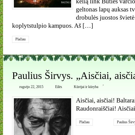
kelią link Būties varči
geltonas lapų auksas tv
drobulės juostos švietė
koplytstulpio kampuos. Aš […]
Plačiau
0
Paulius Širvys. „Aisčiai, aisčia
,
rugsėjo 22, 2015
Eilės
Kūrėjai ir kūryba
Aisčiai, aisčiai! Baltara
Raudonraiščiai! Aisčiai,
Plačiau
Paulius Širv