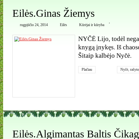
Eilės.Ginas Žiemys
,
rugpjūčio 24, 2014
Eilės
Kūrėjai ir kūryba
NYČĖ Lijo, todėl negal
knygą įnykęs. Iš chaos
Šitaip kalbėjo Nyčė.
Plačiau
Nyčė
,
rašyto
0
Eilės.Algimantas Baltis Čika