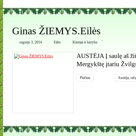
1
Ginas ŽIEMYS.Eilės
,
rugsėjo 3, 2014
Eilės
Kūrėjai ir kūryba
AUSTĖJA Į saulę aš žiū
Mergykštę įtariu Žvilgs
Plačiau
Austėja
,
rašy
0