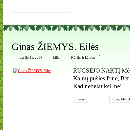
0
Ginas ŽIEMYS. Eilės
,
rugsėjo 15, 2014
Eilės
Kūrėjai ir kūryba
RUGSĖJO NAKTĮ Mėnul
Kalnų pušies fone, Bet
Kad nebelauksi, ne!
Plačiau
Eilės
,
Mėnul