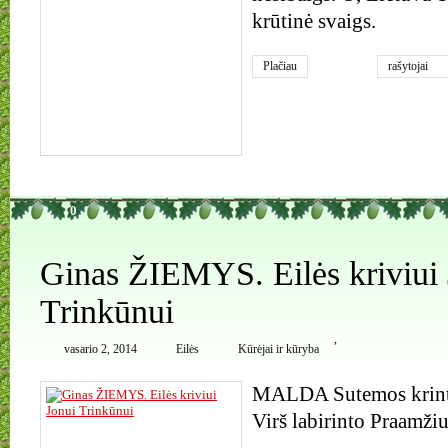
krūtinė svaigs.
Plačiau
rašytojai
0
Ginas ŽIEMYS. Eilės kriviui 
Trinkūnui
,
vasario 2, 2014
Eilės
Kūrėjai ir kūryba
MALDA Sutemos krinta
Virš labirinto Praamži