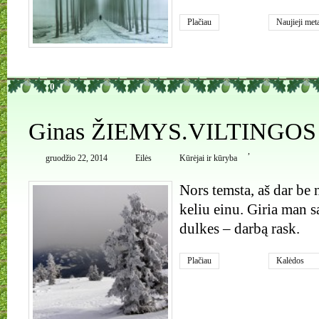
Plačiau
Naujieji met
0
Ginas ŽIEMYS.VILTINGO
,
gruodžio 22, 2014
Eilės
Kūrėjai ir kūryba
Nors temsta, aš dar be 
keliu einu. Giria man s
dulkes – darbą rask.
Plačiau
Kalėdos