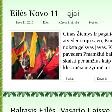
Eilės Kovo 11 – ąjai
,
,
kovo 11, 2015
Eilės
Kūrėjai ir kūryba
Šventės
Ginas Žiemys Ir pagali
atvedei į rojų savo, Ku
noksta gelsvas javas.
pavedėm Praamžiui balt
skaisti per amžius kaip
klestinčia ir žydinčia L
Plačiau
Kovo 11
0
Baltasis.Eilės. Vasario Laisvė