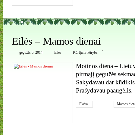
0
Eilės – Mamos dienai
,
gegužės 5, 2014
Eilės
Kūrėjai ir kūryba
Motinos diena – Lietu
pirmąjį gegužės sekm
Sakydavau dar kūdiki
Prašydavau paaugėlis.
Plačiau
Mamos dien