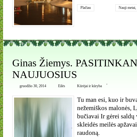
Plačiau
Nauji metai
,
Abukauskie
0
Ginas Žiemys. PASITINKA
NAUJUOSIUS
,
gruodžio 30, 2014
Eilės
Kūrėjai ir kūryba
Tu man esi, kuo ir buva
nežemiškos malonės, Ly
bučiavai Ir gėrei saldų
skleidės meilės apžava
raudoną.