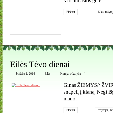
Viršum aslos gėlė.
Plačiau
Eilės
,
rašyto
0
Eilės Tėvo dienai
,
birželio 1, 2014
Eilės
Kūrėjai ir kūryba
Ginas ŽIEMYS// ŽVIR
snapelį į klaną, Negi iš
mano.
Plačiau
rašytojai
,
Tė