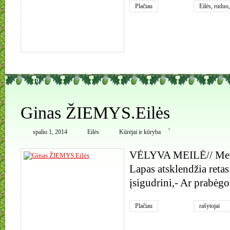
Plačiau
Eilės
,
ruduo
0
Ginas ŽIEMYS.Eilės
,
spalio 1, 2014
Eilės
Kūrėjai ir kūryba
VĖLYVA MEILĖ// Meilė
Lapas atsklendžia retas
įsigudrini,- Ar prabėgo
Plačiau
rašytojai