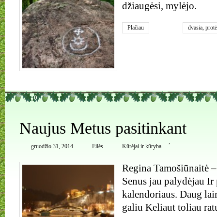
džiaugėsi, mylėjo.
Plačiau
dvasia
,
protė
Abukauskie
0
Naujus Metus pasitinkant
,
gruodžio 31, 2014
Eilės
Kūrėjai ir kūryba
Regina Tamošiūnaitė –
Senus jau palydėjau Ir 
kalendoriaus. Daug lai
galiu Keliaut toliau rat