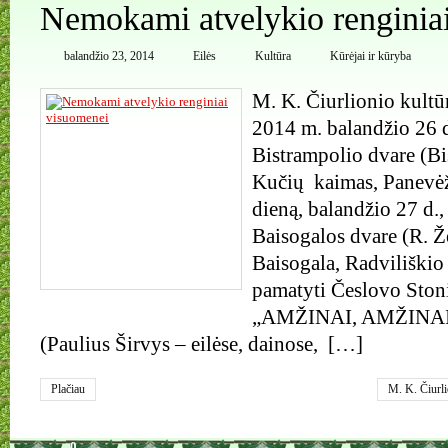
Nemokami atvelykio renginia
balandžio 23, 2014
Eilės
Kultūra
Kūrėjai ir kūryba
M. K. Čiurlionio kultū
2014 m. balandžio 26 d
Bistrampolio dvare (Bi
Kučių kaimas, Panevėži
dieną, balandžio 27 d.,
Baisogalos dvare (R. 
Baisogala, Radviliškio
pamatyti Česlovo Ston
„AMŽINAI, AMŽINA
(Paulius Širvys – eilėse, dainose, […]
Plačiau
M. K. Čiurli
fondas
,
Paul
0