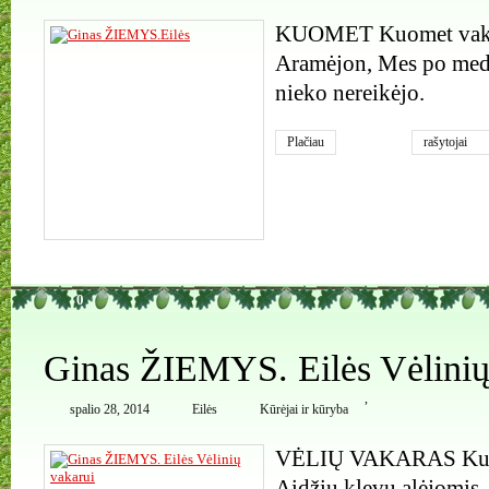
KUOMET Kuomet vakar
Aramėjon, Mes po med
nieko nereikėjo.
Plačiau
rašytojai
0
Ginas ŽIEMYS. Eilės Vėlinių
,
spalio 28, 2014
Eilės
Kūrėjai ir kūryba
VĖLIŲ VAKARAS Kur t
Aidžių klevų alėjomis,