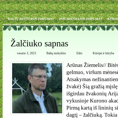
BALTŲ KULTŪROS FORUMAS
PSICHOLOGIJOS FORUMAS
KURO
0
Žalčiuko sapnas
vasario 3, 2023
Baltų mokyklos
Eilės
Kūrėjai ir kūryba
Arūnas Žiemelis// Bitė
gelmuo, viršum mėnesėl
Atsakymas nežinantiem
žvakė) Šią gražią mįslę
išgirdau žvakonių Arij
vykusioje Kurono akad
Pirmą kartą iš lininių 
dagtį – žalčiuką. Toki