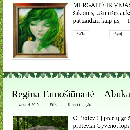
MERGAITĖ IR VĖJAS K
šakomis, Užmiršęs auksą
pat žaidžiu kaip jis, – 
Plačiau
rašytojai
0
Regina Tamošiūnaitė – Abuka
,
sausio 4, 2015
Eilės
Kūrėjai ir kūryba
O Protėvi! Į praeitį gr
protėviai Gyveno, lopš