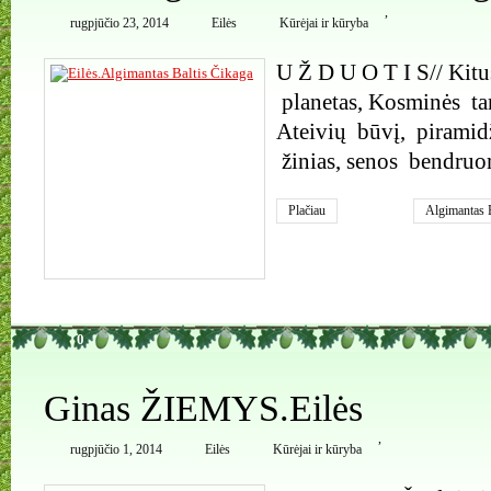
,
rugpjūčio 23, 2014
Eilės
Kūrėjai ir kūryba
U Ž D U O T I S// Kitu
planetas, Kosminės ta
Ateivių būvį, piramidž
žinias, senos bendruo
Plačiau
Algimantas B
0
Ginas ŽIEMYS.Eilės
,
rugpjūčio 1, 2014
Eilės
Kūrėjai ir kūryba