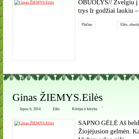
OBUOLYS// Žvelgiu į o
trys Ir godžiai laukiu –
Plačiau
Eilės
,
obuol
0
Ginas ŽIEMYS.Eilės
,
liepos 6, 2014
Eilės
Kūrėjai ir kūryba
SAPNO GĖLĖ Aš beldži
Žiojėjusion gelmėn. 