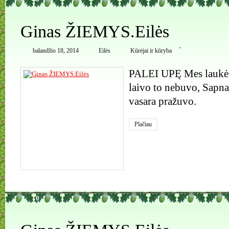
Ginas ŽIEMYS.Eilės
,
balandžio 18, 2014
Eilės
Kūrėjai ir kūryba
PALEI UPĘ Mes laukėm
laivo to nebuvo, Sapnai
vasara pražuvo.
Plačiau
0