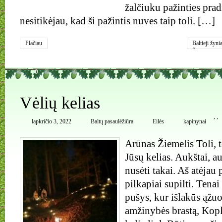
žalčiuku pažinties prad
nesitikėjau, kad ši pažintis nuves taip toli. […]
Plačiau
Baltieji žynia
Žvakonys
0
Vėlių kelias
,
,
lapkričio 3, 2022
Baltų pasaulėžiūra
Eilės
kapinynai
Arūnas Žiemelis Toli, 
Jūsų kelias. Aukštai, a
nusėti takai. Aš atėjau 
pilkapiai supilti. Tenai
pušys, kur išlakūs ąžuo
amžinybės brastą, Kopl