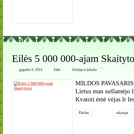
0
Eilės 5 000 000-ajam Skaityto
,
gegužės 8, 2014
Eilės
Kūrėjai ir kūryba
MILDOS PAVASARIS 
Lietus man sušlamėjo Ir
Kvatoti ėmė vėjas Ir le
Plačiau
rašytojai