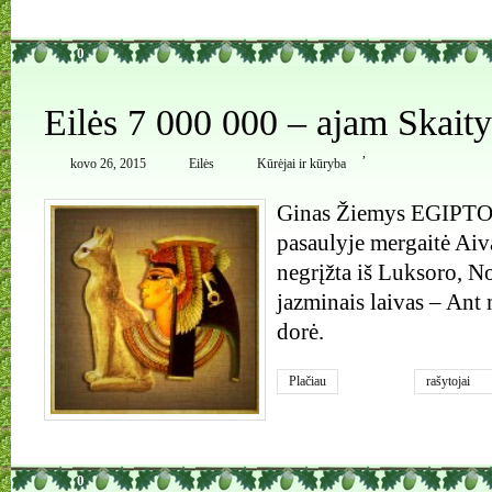
0
Eilės 7 000 000 – ajam Skaity
,
kovo 26, 2015
Eilės
Kūrėjai ir kūryba
Ginas Žiemys EGIPT
pasaulyje mergaitė Ai
negrįžta iš Luksoro, No
jazminais laivas – Ant
dorė.
Plačiau
rašytojai
0