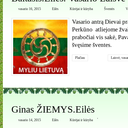
vasario 16, 2015
Eilės
Kūrėjai ir kūryba
Šventės
V
Vasario antrą Dievai p
Perkūno atliejome žva
prabočiai vis sakė, Pav
švęsime šventes.
Plačiau
Laisvė
,
vasa
0
Ginas ŽIEMYS.Eilės
,
vasario 14, 2015
Eilės
Kūrėjai ir kūryba