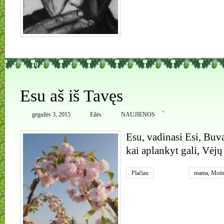
0
Esu aš iš Tavęs
,
gegužės 3, 2015
Eilės
NAUJIENOS
Esu, vadinasi Esi, Buvai
kai aplankyt gali, Vėjų
Plačiau
mama
,
Moti