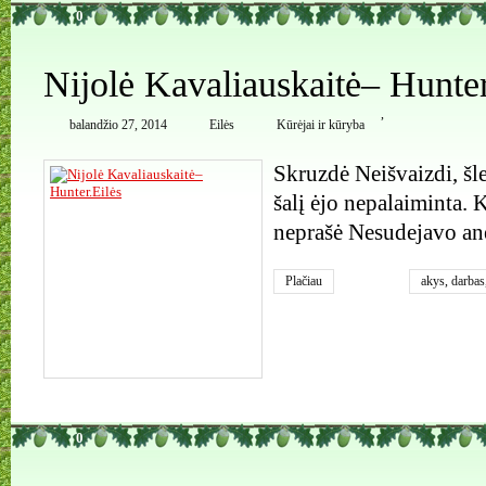
0
Nijolė Kavaliauskaitė– Hunter
,
balandžio 27, 2014
Eilės
Kūrėjai ir kūryba
Skruzdė Neišvaizdi, šle
šalį ėjo nepalaiminta. 
neprašė Nesudejavo an
Plačiau
akys
,
darbas
Kavaliauska
0