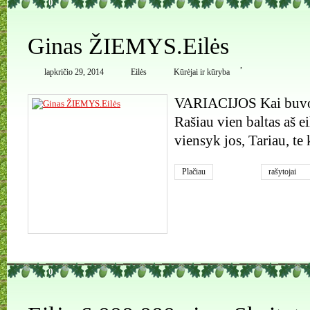
0
Ginas ŽIEMYS.Eilės
,
lapkričio 29, 2014
Eilės
Kūrėjai ir kūryba
VARIACIJOS Kai buvo 
Rašiau vien baltas aš e
viensyk jos, Tariau, te 
Plačiau
rašytojai
0