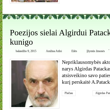
0
Poezijos sielai Algirdui Patac
kunigo
,
balandžio 9, 2015
Amžina Atilsi
Eilės
Įžymūs žmonės
Nepriklausomybės akto
narys Algirdas Patackas
atsisveikino savo paties
kurį perskaitė A.Patack
Plačiau
Algirdas Pat