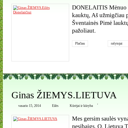
DONELAITIS Mėnuo šv
kauktų, Aš užmigčiau 
Šventainės Pimė lauktų
pažoliaut.
Plačiau
rašytojai
0
Ginas ŽIEMYS.LIETUVA
,
vasario 15, 2014
Eilės
Kūrėjai ir kūryba
Mes gersim saulės vyn
nesibaigs. O, Lietuva