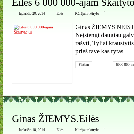
Eilės 6 000 000-ajam Skaityto
,
lapkričio 20, 2014
Eilės
Kūrėjai ir kūryba
Ginas ŽIEMYS NEĮ
Neįstengt daugiau galv
rašyti, Tyliai kraustytis
prieš tave kas rytas.
Plačiau
6000 000
,
ra
0
Ginas ŽIEMYS.Eilės
,
lapkričio 10, 2014
Eilės
Kūrėjai ir kūryba