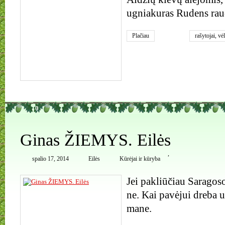
ugniakuras Rudens rau
Plačiau
rašytojai
,
vė
0
Ginas ŽIEMYS. Eilės
,
spalio 17, 2014
Eilės
Kūrėjai ir kūryba
Jei pakliūčiau Saragos
ne. Kai pavėjui dreba 
mane.