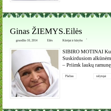
0
Ginas ŽIEMYS.Eilės
,
gruodžio 10, 2014
Eilės
Kūrėjai ir kūryba
SIBIRO MOTINAI Kupõl
Suskirdusiom alkūnėm,
– Priimk laukų ramunę
Plačiau
rašytojai