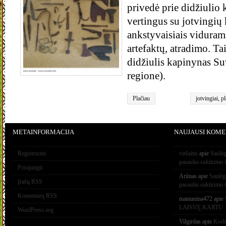
privedė prie didžiulio
vertingus su jotvingių 
ankstyvaisiais viduramž
artefaktų, atradimo. Tai
didžiulis kapinynas Su
regione).
Plačiau
jotvingiai
,
pl
METAINFORMACIJA
NAUJAUSI KOME
Registruotis
viršaitis
apie
Saulėg
pasaulio sukūrimo 
Prisijungti
Arūnas
apie
Saulėg
Įrašų RSS
pasaulio sukūrimo 
Komentarų RSS
mantanina472
apie
LAISVĘ KARTU
WordPress.org
Vilgirdas
apie
Kodėl