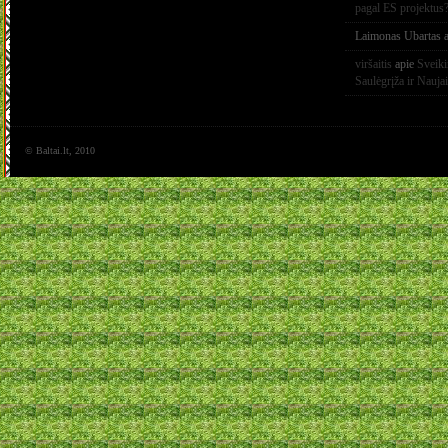
pagal ES projektus
Laimonas Ubartas
a
viršaitis
apie
Sveik
Saulėgrįža ir Nauja
© Baltai.lt, 2010