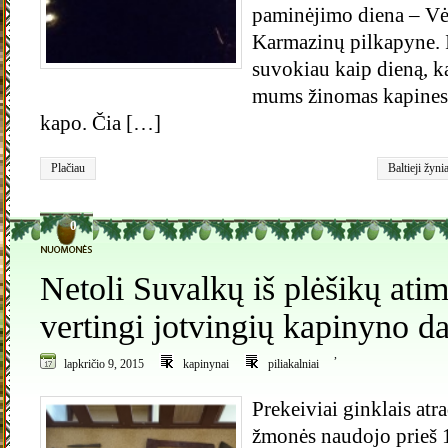
paminėjimo diena – Vė
Karmazinų pilkapyne. I
suvokiau kaip dieną, k
mums žinomas kapines 
kapo. Čia […]
Plačiau
Baltieji žynia
Kuronas
,
vė
0
Netoli Suvalkų iš plėšikų atim
vertingi jotvingių kapinyno da
,
lapkričio 9, 2015
kapinynai
piliakalniai
Prekeiviai ginklais atr
žmonės naudojo prieš 