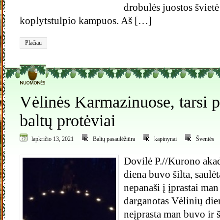
drobulės juostos švietė
koplytstulpio kampuos. Aš […]
Plačiau
0
Vėlinės Karmazinuose, tarsi p
baltų protėviai
lapkričio 13, 2021
Baltų pasaulėžiūra
kapinynai
Šventės
Dovilė P.//Kurono akad
diena buvo šilta, saulėta
nepanaši į įprastai man 
darganotas Vėlinių die
neįprasta man buvo ir 