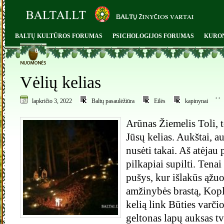
BALTŲ KULTŪROS FORUMAS
PSICHOLOGIJOS FORUMAS
KURO
0
Vėlių kelias
,
,
lapkričio 3, 2022
Baltų pasaulėžiūra
Eilės
kapinynai
Arūnas Žiemelis Toli, 
Jūsų kelias. Aukštai, a
nusėti takai. Aš atėjau 
pilkapiai supilti. Tenai
pušys, kur išlakūs ąžuo
amžinybės brastą, Kopl
kelią link Būties varči
geltonas lapų auksas tv