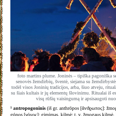
foto martins plume. Joninės – tipiška pagoniška s
senovės žemdirbių, šventė, siejama su žemdirbystės,
todėl visos Joninių tradicijos, arba, šiuo atveju, ritua
su šiais kultais ir jų elementų šlovinimu. Ritualai iš e
visų rūšių vaisingumą ir apsisaugoti nu
¹ antropogoninis
(iš gr. anthrōpos [ἄνϑϱωπος]: žmo
gónos [γόνος]: gimimas, kilmė; t. y. žmogaus kilmė,