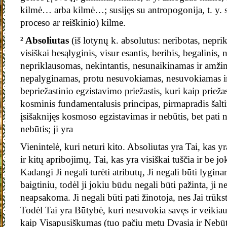
kilmė… arba kilmė…; susijęs su antropogonija, t. y.
proceso ar reiškinio) kilme.
² Absoliutas
(iš lotynų k. absolutus: neribotas, nepri
visiškai besąlyginis, visur esantis, beribis, begalinis,
nepriklausomas, nekintantis, nesunaikinamas ir amžin
nepalyginamas, protu nesuvokiamas, nesuvokiamas i
bepriežastinio egzistavimo priežastis, kuri kaip prieža
kosminis fundamentalusis principas, pirmapradis šalti
įsišaknijęs kosmoso egzistavimas ir nebūtis, bet pati 
nebūtis; ji yra
Vienintelė, kuri neturi kito. Absoliutas yra Tai, kas y
ir kitų apribojimų, Tai, kas yra visiškai tuščia ir be jo
Kadangi Ji negali turėti atributų, Ji negali būti lygi
baigtiniu, todėl ji jokiu būdu negali būti pažinta, ji 
neapsakoma. Ji negali būti pati žinotoja, nes Jai trūk
Todėl Tai yra Būtybė, kuri nesuvokia savęs ir veikiau
kaip Visapusiškumas (tuo pačiu metu Dvasia ir Nebūtis