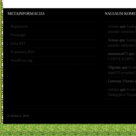
METAINFORMACIJA
NAUJAUSI KOME
Registruotis
viršaitis
apie
Saulėg
pasaulio sukūrimo 
Prisijungti
Arūnas
apie
Saulėg
Įrašų RSS
pasaulio sukūrimo 
Komentarų RSS
mantanina472
apie
LAISVĘ KARTU
WordPress.org
Vilgirdas
apie
Kodėl
pagal ES projektus
Laimonas Ubartas
a
viršaitis
apie
Sveik
Saulėgrįža ir Nauja
© Baltai.lt, 2010