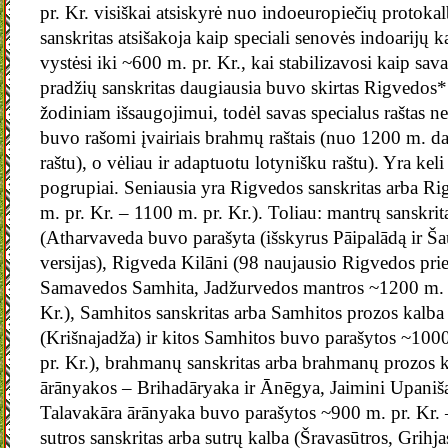
pr. Kr. visiškai atsiskyrė nuo indoeuropiečių protoka
sanskritas atsišakoja kaip speciali senovės indoarijų k
vystėsi iki ~600 m. pr. Kr., kai stabilizavosi kaip sav
pradžių sanskritas daugiausia buvo skirtas Rigvedos* 
žodiniam išsaugojimui, todėl savas specialus raštas n
buvo rašomi įvairiais brahmų raštais (nuo 1200 m. d
raštu), o vėliau ir adaptuotu lotynišku raštu). Yra keli
pogrupiai. Seniausia yra Rigvedos sanskritas arba R
m. pr. Kr. – 1100 m. pr. Kr.). Toliau: mantrų sanskri
(Atharvaveda buvo parašyta (išskyrus Pāipalādą ir Ša
versijas), Rigveda Kilāni (98 naujausio Rigvedos pri
Samavedos Samhita, Jadžurvedos mantros ~1200 m. p
Kr.), Samhitos sanskritas arba Samhitos prozos kalba
(Krišnajadža) ir kitos Samhitos buvo parašytos ~100
pr. Kr.), brahmanų sanskritas arba brahmanų prozos 
ārānyakos – Brihadāryaka ir Ānēgya, Jaimini Upani
Talavakāra ārānyaka buvo parašytos ~900 m. pr. Kr. –
sutros sanskritas arba sutrų kalba (Šravasūtros, Grihj