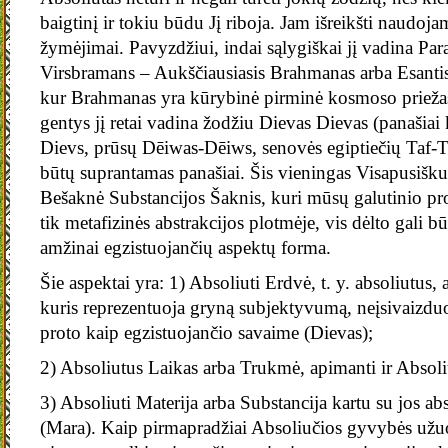
baigtinį ir tokiu būdu Jį riboja. Jam išreikšti naudojam
žymėjimai. Pavyzdžiui, indai sąlygiškai jį vadina Par
Virsbramans – Aukščiausiasis Brahmanas arba Esant
kur Brahmanas yra kūrybinė pirminė kosmoso priežasti
gentys jį retai vadina žodžiu Dievas Dievas (panašiai 
Dievs, prūsų Dēiwas-Dēiws, senovės egiptiečių Taf-Taf
būtų suprantamas panašiai. Šis vieningas Visapusišk
Bešaknė Substancijos Šaknis, kuri mūsų galutinio pro
tik metafizinės abstrakcijos plotmėje, vis dėlto gali bū
amžinai egzistuojančių aspektų forma.
Šie aspektai yra: 1) Absoliuti Erdvė, t. y. absoliutus, 
kuris reprezentuoja gryną subjektyvumą, neįsivaizd
proto kaip egzistuojančio savaime (Dievas);
2) Absoliutus Laikas arba Trukmė, apimanti ir Absol
3) Absoliuti Materija arba Substancija kartu su jos ab
(Mara). Kaip pirmapradžiai Absoliučios gyvybės užuo