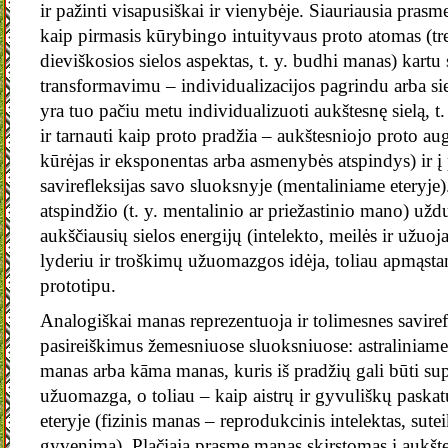
ir pažinti visapusiškai ir vienybėje. Siauriausia pra
kaip pirmasis kūrybingo intuityvaus proto atomas (tre
dieviškosios sielos aspektas, t. y. budhi manas) kartu
transformavimu – individualizacijos pagrindu arba si
yra tuo pačiu metu individualizuoti aukštesnę sielą, t
ir tarnauti kaip proto pradžia – aukštesniojo proto a
kūrėjas ir eksponentas arba asmenybės atspindys) ir į 
savirefleksijas savo sluoksnyje (mentaliniame eteryj
atspindžio (t. y. mentalinio ar priežastinio mano) užduo
aukščiausių sielos energijų (intelekto, meilės ir užuo
lyderiu ir troškimų užuomazgos idėja, toliau apmąsta
prototipu.
Analogiškai manas reprezentuoja ir tolimesnes savirefl
pasireiškimus žemesniuose sluoksniuose: astraliniame e
manas arba kāma manas, kuris iš pradžių gali būti su
užuomazga, o toliau – kaip aistrų ir gyvuliškų paskatų
eteryje (fizinis manas – reprodukcinis intelektas, suteik
gyvenimą). Plačiąja prasme manas skirstomas į aukšte