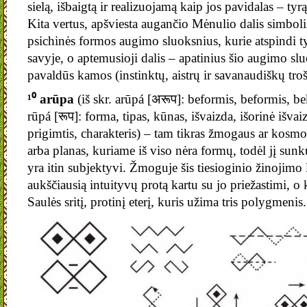
sielą, išbaigtą ir realizuojamą kaip jos pavidalas – tyrą
Kita vertus, apšviesta augančio Mėnulio dalis simboli
psichinės formos augimo sluoksnius, kurie atspindi ty
savyje, o aptemusioji dalis – apatinius šio augimo slu
pavaldūs kamos (instinktų, aistrų ir savanaudiškų troš
¹⁰ arūpa
(iš skr. arūpá [अरूप]: beformis, beformis, be
rūpá [रूप]: forma, tipas, kūnas, išvaizda, išorinė išva
prigimtis, charakteris) – tam tikras žmogaus ar kosm
arba planas, kuriame iš viso nėra formų, todėl jį sunk
yra itin subjektyvi. Žmoguje šis tiesioginio žinojimo
aukščiausią intuityvų protą kartu su jo priežastimi, 
Saulės sritį, protinį eterį, kuris užima tris polygmenis.