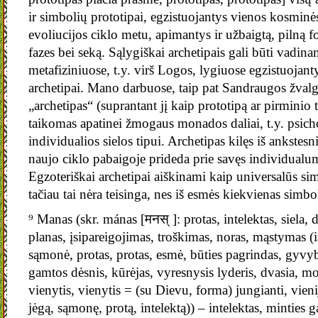
ir simbolių prototipai, egzistuojantys vienos kosmin
evoliucijos ciklo metu, apimantys ir užbaigtą, pilną f
fazes bei seką. Sąlygiškai archetipais gali būti vadina
metafiziniuose, t.y. virš Logos, lygiuose egzistuojant
archetipai. Mano darbuose, taip pat Sandraugos žvalg
„archetipas“ (suprantant jį kaip prototipą ar pirminio 
taikomas apatinei žmogaus monados daliai, t.y. psich
individualios sielos tipui. Archetipas kilęs iš ankstesn
naujo ciklo pabaigoje prideda prie savęs individual
Egzoteriškai archetipai aiškinami kaip universalūs sim
tačiau tai nėra teisinga, nes iš esmės kiekvienas simbo
⁹ Manas (skr. mánas [मनस् ]: protas, intelektas, siela, 
planas, įsipareigojimas, troškimas, noras, mąstymas (
sąmonė, protas, protas, esmė, būties pagrindas, gyvy
gamtos dėsnis, kūrėjas, vyresnysis lyderis, dvasia, mo
vienytis, vienytis = (su Dievu, forma) jungianti, vien
jėgą, sąmonę, protą, intelektą)) – intelektas, minties 