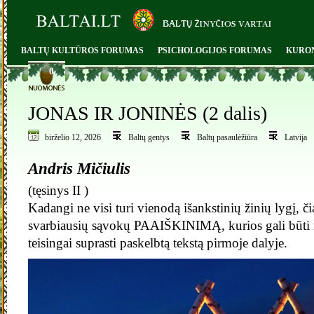
BALTŲ KULTŪROS FORUMAS
PSICHOLOGIJOS FORUMAS
KURO
0
JONAS IR JONINĖS (2 dalis)
birželio 12, 2026
Baltų gentys
Baltų pasaulėžiūra
Latvija
Andris Mičiulis
(tęsinys II )
Kadangi ne visi turi vienodą išankstinių žinių lygį, či
svarbiausių sąvokų PAAIŠKINIMĄ, kurios gali būti r
teisingai suprasti paskelbtą tekstą pirmoje dalyje.