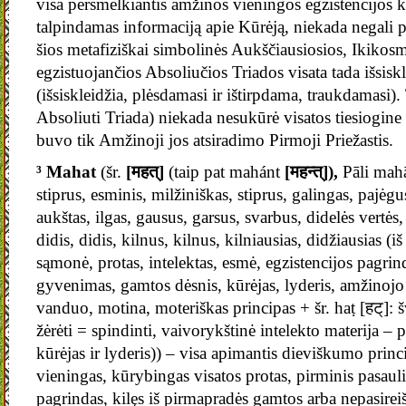
visa persmelkiantis amžinos vieningos egzistencijos 
talpindamas informaciją apie Kūrėją, niekada negali pas
šios metafiziškai simbolinės Aukščiausiosios, Ikikos
egzistuojančios Absoliučios Triados visata tada išsiskle
(išsiskleidžia, plėsdamasi ir ištirpdama, traukdamasi).
Absoliuti Triada) niekada nesukūrė visatos tiesiogine
buvo tik Amžinoji jos atsiradimo Pirmoji Priežastis.
³ Mahat
(šr.
[महत्]
(taip pat mahánt
[महन्त्]),
Pāli mah
stiprus, esminis, milžiniškas, stiprus, galingas, pajėgu
aukštas, ilgas, gausus, garsus, svarbus, didelės vertės,
didis, didis, kilnus, kilnus, kilniausias, didžiausias (
sąmonė, protas, intelektas, esmė, egzistencijos pagri
gyvenimas, gamtos dėsnis, kūrėjas, lyderis, amžinoj
vanduo, motina, moteriškas principas + šr. haṭ [हट्]: šv
žėrėti = spindinti, vaivorykštinė intelekto materija –
kūrėjas ir lyderis)) – visa apimantis dieviškumo princ
vieningas, kūrybingas visatos protas, pirminis pasaul
pagrindas, kilęs iš pirmapradės gamtos arba nepasirei