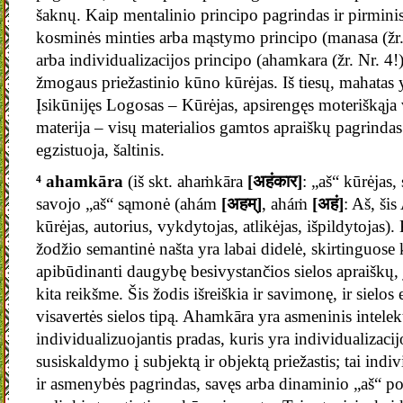
šaknų. Kaip mentalinio principo pagrindas ir pirminis
kosminės minties arba mąstymo principo (manasa (žr. N
arba individualizacijos principo (ahamkara (žr. Nr. 4!))
žmogaus priežastinio kūno kūrėjas. Iš tiesų, mahatas y
Įsikūnijęs Logosas – Kūrėjas, apsirengęs moteriškąja
materija – visų materialios gamtos apraiškų pagrindas 
egzistuoja, šaltinis.
⁴ ahamkāra
(iš skt. ahaṁkāra
[अहंकार]
: „aš“ kūrėjas,
savojo „aš“ sąmonė (ahám
[अहम्]
, aháṁ
[अहं]
: Aš, ši
kūrėjas, autorius, vykdytojas, atlikėjas, išpildytojas)
žodžio semantinė našta yra labai didelė, skirtinguose
apibūdinanti daugybę besivystančios sielos apraiškų, j
kita reikšme. Šis žodis išreiškia ir savimonę, ir sielos 
visavertės sielos tipą. Ahamkāra yra asmeninis intelek
individualizuojantis pradas, kuris yra individualizaci
susiskaldymo į subjektą ir objektą priežastis; tai indiv
ir asmenybės pagrindas, savęs arba dinaminio „aš“ poj