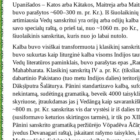
Upanišados – Katos arba Kātakos, Maitreja arba Maitr
buvo parašytos ~600–300 m. pr. Kr.). Iš šiuolaikini
artimiausia Vedų sanskritui yra orijų arba odijų kalba 
savo specialų raštą, o prieš tai, nuo ~1060 m. po Kr., 
šiuolaikinis sanskritas, kuris nuo jo labai nutolo.
Kalba buvo visiškai transformuota į klasikinį sanskritą
buvo sukurtas kaip liturginė kalba visoms Indijos tau
Vedų literatūros paminklais, buvo parašytas epas „Ra
Mahabharata. Klasikinį sanskritą IV a. pr. Kr. (tikslia
dabartinio Pakistano (tuo metu Indijos dalies) teritori
Dākṣīputra Šalāturya. Pānini standartizavo kalbą, s
nekintamą, sudėtingą gramatiką, beveik 4000 taisykl
skyriuose, įtraukdamas jas į Vedāngą kaip savarankišk
~800 m. pr. Kr. sanskritas vis dar vystėsi ir iš dalies 
(susiformavo keturios skirtingos tarmės), ir tik po XIII
Pānini sanskrito gramatiką peržiūrėjo Vōpadēva Āčā
įvedus Devanagari raštą), įskaitant rašymo taisykles, i