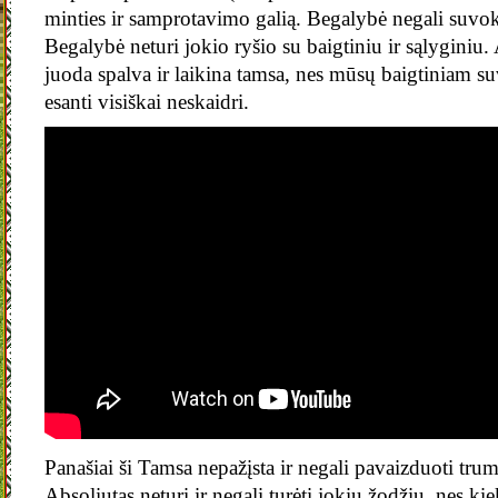
minties ir samprotavimo galią. Begalybė negali suvo
Begalybė neturi jokio ryšio su baigtiniu ir sąlyginiu.
juoda spalva ir laikina tamsa, nes mūsų baigtiniam s
esanti visiškai neskaidri.
Panašiai ši Tamsa nepažįsta ir negali pavaizduoti tru
Absoliutas neturi ir negali turėti jokių žodžių, nes ki