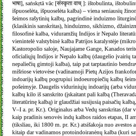
भाषा], saṅskṛtā vāc [संस्कृता वाच् ]: ištobulinta, ištobulin
išpuoselėta, išpuoselėta kalba) – viena seniausių ži
šeimos rašytinių kalbų, pagrindinė induizmo liturginė
(klasikinis sanskritas), hinduizmo, sikhizmo, džaini
filosofinė kalba, viduramžių Indijos ir Nepalo literatū
vienintelė valstybinė kalba Patrijos karalystėje (mikr
Kastoropolio saloje, Naujajame Gange, Kanados teritor
oficialiųjų Indijos ir Nepalo kalbų (daugelio įvairių t
nepaliečių gimtoji kalba), taip pat tarptautinio bendr
mišriose vietovėse (vadinamoji Pietų Azijos frankofon
indoarijų kalbų pogrupiui indoeuropiečių kalbų šeimo
pošeimyje. Daugelis viduriniųjų indoarijų (arba vidur
kalbų ​​​​kilo iš sanskrito (įskaitant pali kalbą (Therav
literatūrinę kalbą) ir glaudžiai susijusią paisačių kalb
V–I a. pr. Kr.). Originalus arba Vedų sanskritas (dar v
kaip pradinis senovės indų kalbos raidos etapas, II am
(tiksliau, iki 1800 m. pr. Kr.) atsišakoja nuo avestos
kitaip dar vadinamos protoindoiranėnų kalba (kuri s