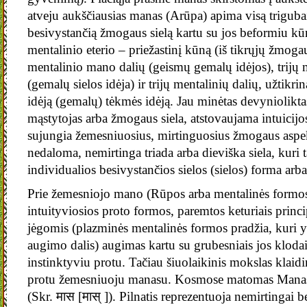
atveju aukščiausias manas (Arūpa) apima visą triguba
besivystančią žmogaus sielą kartu su jos beformiu kū
mentalinio eterio – priežastinį kūną (iš tikrųjų žmogaus
mentalinio mano dalių (geismų gemalų idėjos), trijų 
(gemalų sielos idėja) ir trijų mentalinių dalių, užtikr
idėją (gemalų) tėkmės idėją. Jau minėtas devyniolik
mąstytojas arba žmogaus siela, atstovaujama intuicijos
sujungia žemesniuosius, mirtinguosius žmogaus aspek
nedaloma, nemirtinga triada arba dieviška siela, kuri
individualios besivystančios sielos (sielos) forma arba
Prie žemesniojo mano (Rūpos arba mentalinės formo
intuityviosios proto formos, paremtos keturiais princ
jėgomis (plazminės mentalinės formos pradžia, kuri yra
augimo dalis) augimas kartu su grubesniais jos klodais
instinktyviu protu. Tačiau šiuolaikinis mokslas klaid
protu žemesniuoju manasu. Kosmose matomas Manas
(Skr. मास [मास् ]). Pilnatis reprezentuoja nemirtingai