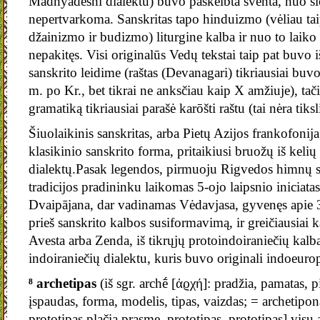
Madhyadēshi dialektu) buvo paskelbta šventa, nuo ši
nepertvarkoma. Sanskritas tapo hinduizmo (vėliau tai
džainizmo ir budizmo) liturgine kalba ir nuo to laiko 
nepakitęs. Visi originalūs Vedų tekstai taip pat buvo 
sanskrito leidime (raštas (Devanagari) tikriausiai buvo
m. po Kr., bet tikrai ne anksčiau kaip X amžiuje), tač
gramatiką tikriausiai parašė karōšti raštu (tai nėra tiks
Šiuolaikinis sanskritas, arba Pietų Azijos frankofonija
klasikinio sanskrito forma, pritaikiusi bruožų iš kelių
dialektų.Pasak legendos, pirmuoju Rigvedos himnų s
tradicijos pradininku laikomas 5-ojo laipsnio iniciata
Dvaipājana, dar vadinamas Vėdavjasa, gyvenęs apie 3
prieš sanskrito kalbos susiformavimą, ir greičiausiai 
Avesta arba Zenda, iš tikrųjų protoindoiraniečių kalba
indoiraniečių dialektu, kuris buvo originali indoeuro
⁸ archetipas
(iš sgr. archḗ [ἀϱχή]: pradžia, pamatas, 
įspaudas, forma, modelis, tipas, vaizdas; = archetipo
prototipas plačia prasme, prototipas, prototipas] visų