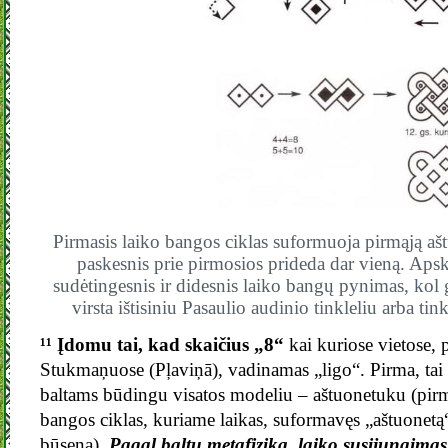
Pirmasis laiko bangos ciklas suformuoja pirmąją aš
paskesnis prie pirmosios prideda dar vieną. Apsk
sudėtingesnis ir didesnis laiko bangų pynimas, kol ga
virsta ištisiniu Pasaulio audinio tinkleliu arba tin
¹¹ Įdomu tai, kad skaičius „8“
kai kuriose vietose, 
Stukmaņuose (Pļaviņā), vadinamas „ligo“. Pirma, tai g
baltams būdingu visatos modeliu – aštuonetuku (pirma
bangos ciklas, kuriame laikas, suformavęs „aštuonetą“,
būseną).
Pagal baltų metafiziką
,
laiko susijungimas