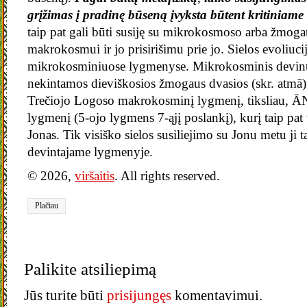
grįžimas į pradinę būseną įvyksta būtent kritiniame 
taip pat gali būti susiję su mikrokosmoso arba žmoga
makrokosmui ir jo prisirišimu prie jo. Sielos evoliuc
mikrokosminiuose lygmenyse. Mikrokosminis devint
nekintamos dieviškosios žmogaus dvasios (skr. atmā)
Trečiojo Logoso makrokosminį lygmenį, tiksliau
lygmenį (5-ojo lygmens 7-ąjį poslankį), kurį taip pa
Jonas. Tik visiško sielos susiliejimo su Jonu metu ji 
devintajame lygmenyje.
© 2026,
viršaitis
. All rights reserved.
Plačiau
Palikite atsiliepimą
Jūs turite būti
prisijungęs
komentavimui.