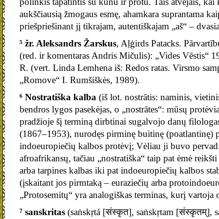
polinkis tapatintis su kūnu ir protu. Tais atvejais, ka
aukščiausią žmogaus esmę, ahamkara suprantama kaip 
priešpriešinant jį tikrajam, autentiškajam „aš“ – dvasi
⁵ žr. Aleksandrs Žarskus
, Aļģirds Patacks. Pārvartīb
(red. ir komentaras Andris Mičulis): „Vides Vēstis“ 
R. (vert. Linda Lemhena iš: Redos ratas. Virsmo samp
„Romove“ I. Rumšiškės, 1989).
⁶ Nostratiška kalba
(iš lot. nostrātis: naminis, vieti
bendros lygos pasekėjas, o „nostrātes“: mūsų protėviai
pradžioje šį terminą dirbtinai sugalvojo danų filolog
(1867–1953), nurodęs pirminę buitinę (poatlantinę) 
indoeuropiečių kalbos protėvį; Vėliau ji buvo pervad
afroafrikansų, tačiau „nostratiška“ taip pat ėmė reikšt
arba tarpines kalbas iki pat indoeuropiečių kalbos st
(įskaitant jos pirmtaką – euraziečių arba protoindoeur
„Protosemitų“ yra analogiškas terminas, kurį vartoja o
⁷ sanskritas
(saṅskṛtá [संस्कृत], saṅskṛtam [संस्कृतम्], 