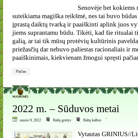
Senovėje bet kokiems 
suteikiama magiška reikšmė, nes tai buvo būda
įprastą daiktų tvarką ir paaiškinti aplink juos v
jiems suprantamu būdu. Tikėti, kad šie ritualai t
galią, ar tai tik mūsų protėvių kultūrinis pavelda
priežasčių dar nebuvo paliestas racionaliais ir m
paaiškinimais, kiekvienam žmogui spręsti pačia
Plačiau
0
2022 m. – Sūduvos metai
,
sausio 9, 2022
Baltų gentys
Baltų kalbos
Vytautas GRINIUS//Li