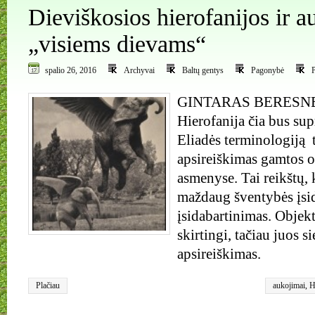
Dieviškosios hierofanijos ir 
„visiems dievams“
spalio 26, 2016
Archyvai
Baltų gentys
Pagonybė
GINTARAS BERESNE
Hierofanija čia bus su
Eliadės terminologiją  
apsireiškimas gamtos o
asmenyse. Tai reikštų, 
maždaug šventybės įsid
įsidabartinimas. Objekta
skirtingi, tačiau juos s
apsireiškimas.
Plačiau
aukojimai
,
H
šventybės ap