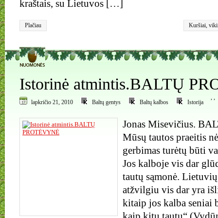
kraštais, su Lietuvos […]
Plačiau
Kuršiai
,
viki
1
Istorinė atmintis.BALTŲ 
,
,
lapkričio 21, 2010
Baltų gentys
Baltų kalbos
Istorija
Jonas Misevičius. 
Mūsų tautos praeitis nė
gerbimas turėtų būti v
Jos kalboje vis dar glū
tautų sąmonė. Lietuvių 
atžvilgiu vis dar yra iš
kitaip jos kalba seniai 
kaip kitų tautų“ (Vydūna