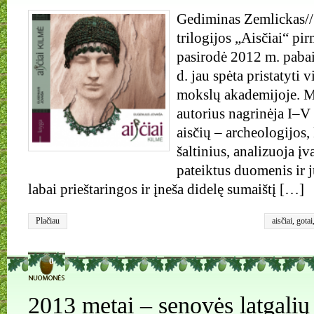
Gediminas Zemlickas//
trilogijos „Aisčiai“ p
pasirodė 2012 m. pabai
d. jau spėta pristatyti
mokslų akademijoje. M
autorius nagrinėja I–V 
aisčių – archeologijos, 
šaltinius, analizuoja įv
pateiktus duomenis ir j
labai prieštaringos ir įneša didelę sumaištį […]
Plačiau
aisčiai
,
gotai
0
2013 metai – senovės latgalių