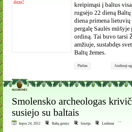
kreipimąsi į baltus vis
rugsėjo 22 dieną Baltų
diena primena lietuvių 
pergalę Saulės mūšyje 
ordiną. Tai buvo tarsi 
amžiuje, sustabdęs svet
Baltų žemes.
Plačiau
Amžinoji ug
piliakalnių 
2
Smolensko archeologas krivič
susiejo su baltais
,
,
liepos 24, 2012
Baltų gentys
Istorija
Leidiniai