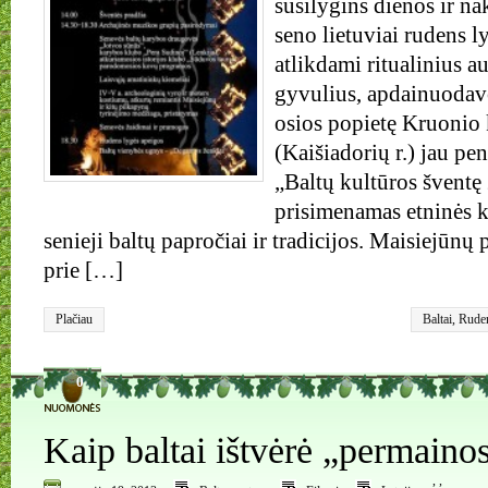
susilygins dienos ir n
seno lietuviai rudens l
atlikdami ritualinius 
gyvulius, apdainuodav
osios popietę Kruonio 
(Kaišiadorių r.) jau pen
„Baltų kultūros šventę
prisimenamas etninės k
senieji baltų papročiai ir tradicijos. Maisiejūnų 
prie […]
Plačiau
Baltai
,
Ruden
0
Kaip baltai ištvėrė „permainos
,
,