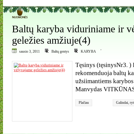
0
Baltų karyba viduriniame ir 
geležies amžiuje(4)
,
sausio 3, 2011
Baltų gentys
KARYBA
Tęsinys (tęsinysNr3. )
rekomenduoja baltų ka
užsiimantiems karybos
Manvydas VITKŪNAS
Plačiau
Galindai
,
ryt