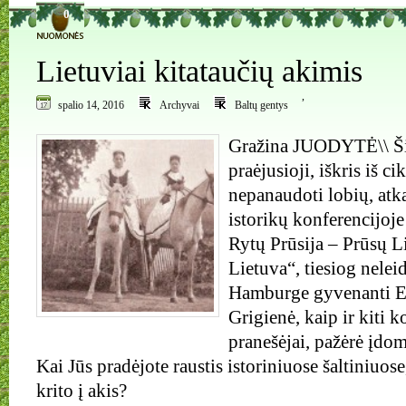
0
Lietuviai kitataučių akimis
,
spalio 14, 2016
Archyvai
Baltų gentys
Gražina JUODYTĖ\\ Ši 
praėjusioji, iškris iš c
nepanaudoti lobių, atka
istorikų konferencijoje 
Rytų Prūsija – Prūsų L
Lietuva“, tiesiog neleid
Hamburge gyvenanti E
Grigienė, kaip ir kiti k
pranešėjai, pažėrė įdom
Kai Jūs pradėjote raustis istoriniuose šaltiniuose
krito į akis?