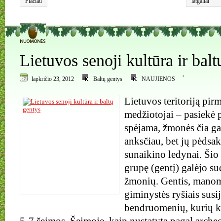
Plačiau
latgaliai
1
Lietuvos senoji kultūra ir balt
,
lapkričio 23, 2012
Baltų gentys
NAUJIENOS
Lietuvos teritoriją pir
medžiotojai – pasiekė 
spėjama, žmonės čia ga
anksčiau, bet jų pėdsak
sunaikino ledynai. Šio 
grupę (gentį) galėjo su
žmonių. Gentis, manoma
giminystės ryšiais susi
bendruomenių, kurių k