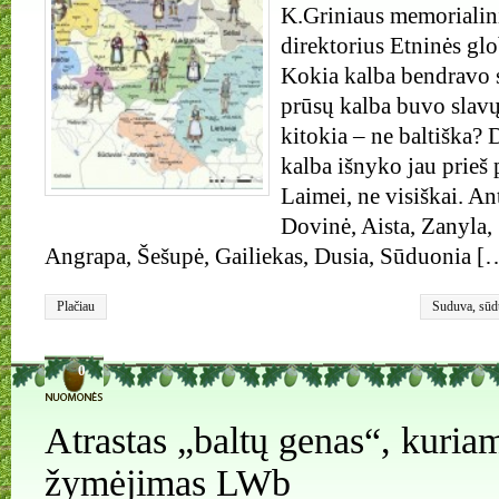
K.Griniaus memorialin
direktorius Etninės gl
Kokia kalba bendravo s
prūsų kalba buvo slavų
kitokia – ne baltiška? 
kalba išnyko jau prieš
Laimei, ne visiškai. An
Dovinė, Aista, Zanyla, 
Angrapa, Šešupė, Gailiekas, Dusia, Sūduonia [
Plačiau
Suduva
,
sūd
0
Atrastas „baltų genas“, kuriam
žymėjimas LWb