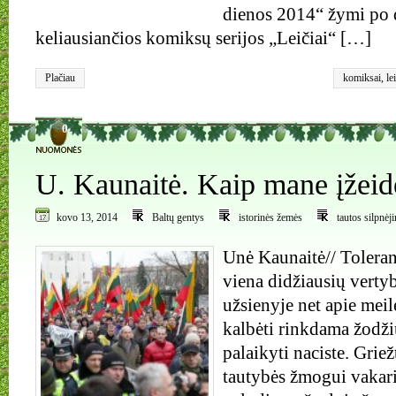
dienos 2014“ žymi po di
keliausiančios komiksų serijos „Leičiai“ […]
Plačiau
komiksai
,
le
0
U. Kaunaitė. Kaip mane įžeid
kovo 13, 2014
Baltų gentys
istorinės žemės
tautos silpnėj
Unė Kaunaitė// Toleran
viena didžiausių verty
užsienyje net apie meilę
kalbėti rinkdama žodži
palaikyti naciste. Griež
tautybės žmogui vakari