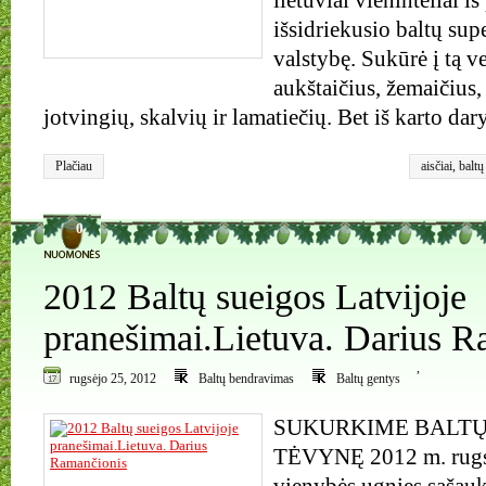
lietuviai vieninteliai iš
išsidriekusio baltų su
valstybę. Sukūrė į tą 
aukštaičius, žemaičius, 
jotvingių, skalvių ir lamatiečių. Bet iš karto d
Plačiau
aisčiai
,
baltų
0
2012 Baltų sueigos Latvijoje
pranešimai.Lietuva. Darius R
,
rugsėjo 25, 2012
Baltų bendravimas
Baltų gentys
SUKURKIME BALTŲ
TĖVYNĘ 2012 m. rugsė