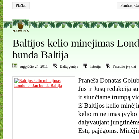
Plačiau
Fenriras
,
Gal
0
Baltijos kelio minejimas Lon
bunda Baltija
rugpjūčio 24, 2011
Baltų gentys
Istorija
Pasaulio įvykiai
Praneša Donatas Golu
Jus ir Jūsų redakciją su
ir siunčiame trumpą vid
iš Baltijos kelio minė
kelio minėjimas įvyko
dalyvaujant jungtinėms
Estų pajėgoms. Minėj