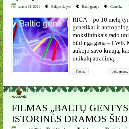
,
sausio 31, 2021
Baltijos šalyse
Baltų gentys
Genetika
RIGA – po 10 metų tyr
genetikai ir antropolo
mokslininkais rado un
būdingą geną – LWb.
aukojo savo kraują, kad
unikalų atradimą.
Plačiau
baltų genas
,
0
FILMAS „BALTŲ GENTYS
ISTORINĖS DRAMOS ŠE
,
,