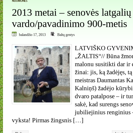
2013 metai – senovės latgalių
vardo/pavadinimo 900-metis
balandžio 17, 2013
Baltų gentys
LATVIŠKO GYVENI
„ŽALTIS“// Būna žmoni
malonu susitikti dar ir
žinai: jis, ką žadėjęs, t
meistras Daumantas Ka
Kalniņš) žadėjo kūryb
dvaro patalpose – ir tur
sakė, kad surengs seno
jubiliejinius renginius 
vyksta! Pirmas žingsnis […]