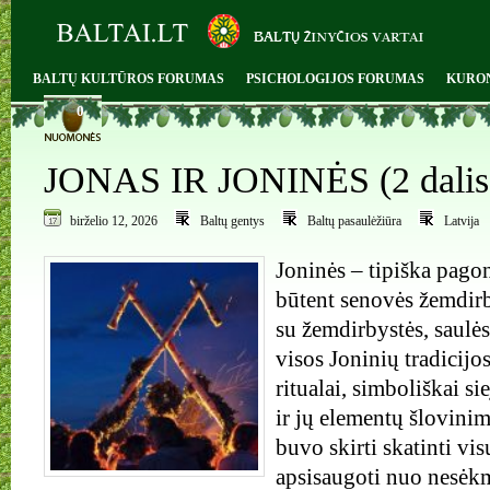
BALTŲ KULTŪROS FORUMAS
PSICHOLOGIJOS FORUMAS
KURO
0
JONAS IR JONINĖS (2 dalis
birželio 12, 2026
Baltų gentys
Baltų pasaulėžiūra
Latvija
Joninės – tipiška pagon
būtent senovės žemdirb
su žemdirbystės, saulės 
visos Joninių tradicijos
ritualai, simboliškai si
ir jų elementų šlovinim
buvo skirti skatinti vi
apsisaugoti nuo nesėk