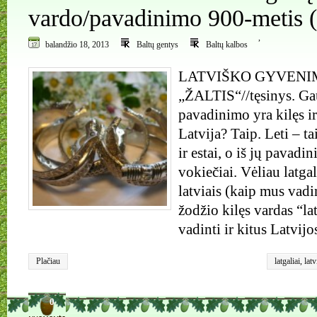
vardo/pavadinimo 900-metis (
,
balandžio 18, 2013
Baltų gentys
Baltų kalbos
LATVIŠKO GYVENI
„ŽALTIS“//tęsinys. Gau
pavadinimo yra kilęs ir
Latvija? Taip. Leti – t
ir estai, o iš jų pavadi
vokiečiai. Vėliau latga
latviais (kaip mus vadin
žodžio kilęs vardas “lat
vadinti ir kitus Latvijo
Plačiau
latgaliai
,
latv
0