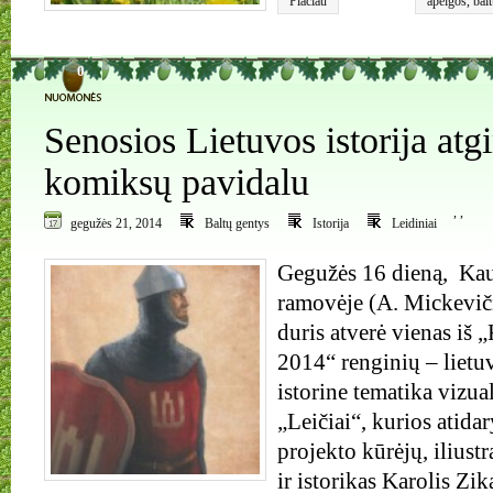
Plačiau
apeigos
,
balt
0
Senosios Lietuvos istorija atg
komiksų pavidalu
,
,
gegužės 21, 2014
Baltų gentys
Istorija
Leidiniai
Gegužės 16 dieną, Kau
ramovėje (A. Mickevič
duris atverė vienas iš
2014“ renginių – liet
istorine tematika vizua
„Leičiai“, kurios atida
projekto kūrėjų, ilius
ir istorikas Karolis Z