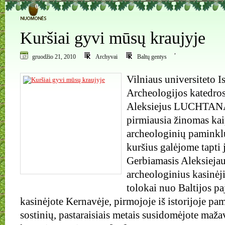
0
Kuršiai gyvi mūsų kraujyje
,
gruodžio 21, 2010
Archyvai
Baltų gentys
Vilniaus universiteto Is
Archeologijos katedros
Aleksiejus LUCHTANA
pirmiausia žinomas kai
archeologinių paminklų
kuršius galėjome tapti 
Gerbiamasis Aleksieja
archeologinius kasinėj
tolokai nuo Baltijos p
kasinėjote Kernavėje, pirmojoje iš istorijoje pa
sostinių, pastaraisiais metais susidomėjote maž