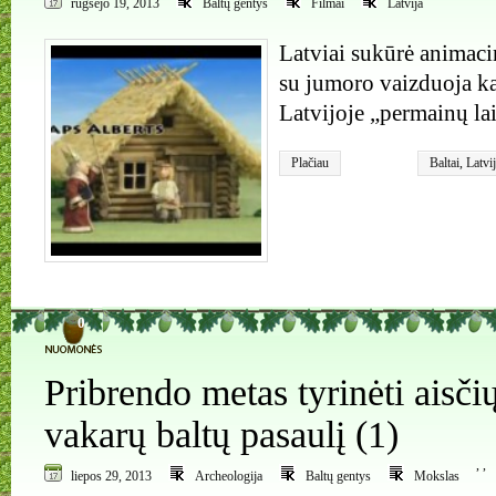
rugsėjo 19, 2013
Baltų gentys
Filmai
Latvija
Latviai sukūrė animaci
su jumoro vaizduoja kai
Latvijoje „permainų la
Plačiau
Baltai
,
Latvi
0
Pribrendo metas tyrinėti aisči
vakarų baltų pasaulį (1)
,
,
liepos 29, 2013
Archeologija
Baltų gentys
Mokslas