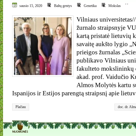
,
,
sausio 15, 2020
Baltų gentys
Genetika
Mokslas
Vilniaus universitetas/
žurnalo straipsnyje VU
kartą pristatė lietuvių 
savaitę aukšto lygio „N
prieigos žurnalas „Scie
publikavo Vilniaus uni
fakulteto mokslininkų 
akad. prof. Vaidučio Ku
Almos Molytės kartu s
Ispanijos ir Estijos parengtą straipsnį apie lie
Plačiau
doc. dr. Alm
genetika
,
lie
prof. Vaidut
fakultetas
0