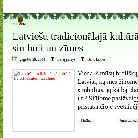
2
Latviešu tradicionālajā kultūrā
simboli un zīmes
,
gegužės 28, 2011
Baltų gentys
Baltų kalbos
Viena iš mūsų broliškų 
Latviai, ką mes žinome
simbolius, jų kalbą, dai
t.t.? Siūlome pasižvalg
pristatančioje svetainėj
Plačiau
Juma zime
,
Perkona kru