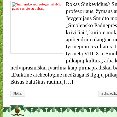
Rokas Sinkevičius// Sm
profesoriaus, žymaus 
Jevgenijaus Šmidto mo
„Smolensko Padneprės
krivičiai“, kurioje mok
apibendrino daugiau n
tyrinėjimų rezultatus.
tyrinėtą VIII-X a. Smo
pilkapių kultūrą, arba 
nedviprasmiškai įvardina kaip pirmapradiškai b
„Daiktinė archeologinė medžiaga iš ilgųjų pilk
ištisus baltiškus radinių […]
Plačiau
archeologija
krivičiai
,
Pa
0