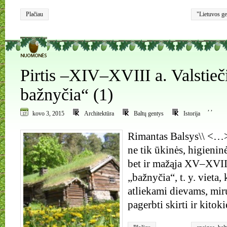
Plačiau
"Lietuvos geo
lietuviai
,
Ryt
0
Pirtis –XIV–XVIII a. Valstieč
bažnyčia“ (1)
,
,
kovo 3, 2015
Architektūra
Baltų gentys
Istorija
Rimantas Balsys\\ <…>
ne tik ūkinės, higieninė
bet ir mažąja XV–XVII 
„bažnyčia“, t. y. vieta,
atliekami dievams, mi
pagerbti skirti ir kitoki