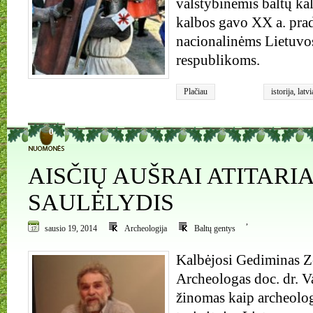
valstybinėmis baltų kal
kalbos gavo XX a. prad
nacionalinėms Lietuvos
respublikoms.
Plačiau
istorija
,
latvi
0
AISČIŲ AUŠRAI ATITARIA
SAULĖLYDIS
,
sausio 19, 2014
Archeologija
Baltų gentys
Kalbėjosi Gediminas Z
Archeologas doc. dr.
žinomas kaip archeolo