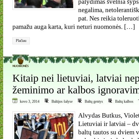
palydimas švelnia šypsen
negalima, netolerantiška
pat. Nes reikia toleruo
pamažu auga karta, kuri neturi nuomonės. […]
Plačiau
0
Kitaip nei lietuviai, latviai ne
žeminimo ar kalbos ignoravi
kovo 3, 2014
Baltijos šalyse
Baltų gentys
Baltų kalbos
Alvydas Butkus, Violet
Lietuviai ir latviai – d
baltų tautos su dviem 