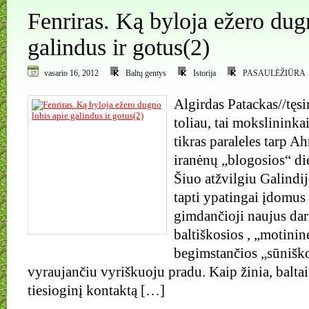
Fenriras. Ką byloja ežero dug
galindus ir gotus(2)
vasario 16, 2012
Baltų gentys
Istorija
PASAULĖŽIŪRA
Algirdas Patackas//tęsi
toliau, tai mokslininka
tikras paraleles tarp A
iranėnų „blogosios“ die
Šiuo atžvilgiu Galindi
tapti ypatingai įdomus 
gimdančioji naujus dar
baltiškosios , „motinin
begimstančios „sūniško
vyraujančiu vyriškuoju pradu. Kaip žinia, balta
tiesioginį kontaktą […]