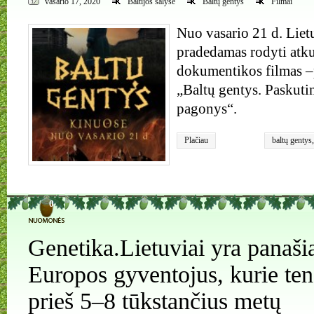
vasario 17, 2020
Baltijos šalyse
Baltų gentys
Filmai
Nuo vasario 21 d. Liet
pradedamas rodyti atk
dokumentikos filmas 
„Baltų gentys. Paskuti
pagonys“.
Plačiau
baltų gentys
pagonys
0
Genetika.Lietuviai yra panašia
Europos gyventojus, kurie te
prieš 5–8 tūkstančius metų