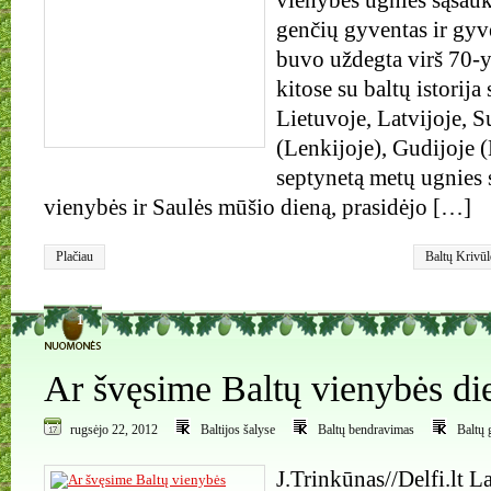
vienybės ugnies sąšauk
genčių gyventas ir gy
buvo uždegta virš 70-yj
kitose su baltų istorija
Lietuvoje, Latvijoje, S
(Lenkijoje), Gudijoje (
septynetą metų ugnies 
vienybės ir Saulės mūšio dieną, prasidėjo […]
Plačiau
Baltų Krivūl
Trikata
1
Ar švęsime Baltų vienybės di
rugsėjo 22, 2012
Baltijos šalyse
Baltų bendravimas
Baltų 
J.Trinkūnas//Delfi.lt L