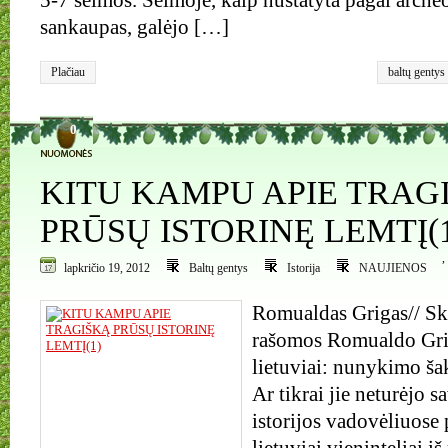
5-7 šeimos. Šeimoje, kaip nustatyta pagal arche
sankaupas, galėjo […]
Plačiau
baltų gentys
0
KITU KAMPU APIE TRAG
PRŪSŲ ISTORINĘ LEMTĮ(
,
lapkričio 19, 2012
Baltų gentys
Istorija
NAUJIENOS
Romualdas Grigas// Ske
rašomos Romualdo Gri
lietuviai: nunykimo šak
Ar tikrai jie neturėjo 
istorijos vadovėliuose 