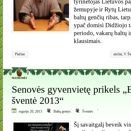
tyrinėtojas Lietuvos p
žemupyje ir Rytų Lietu
baltų genčių ribas, tarp
ypač domisi Didžiojo 
periodo, vakarų baltų i
klausimais.
Plačiau
aisčiai
,
V. Š
0
Senovės gyvenvietę prikels „B
šventė 2013“
,
rugsėjo 20, 2013
Baltų gentys
Šventės
Šį savaitgalį beveik vi