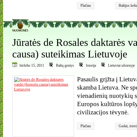
Plačiau
Baltijos keli
1
Jūratės de Rosales daktarės v
causa) suteikimas Lietuvoje
birželio 15, 2011
Baltų gentys
Istorija
Lietuviai užsienyje
Pasaulis grįžta į Lietu
skamba Lietuva. Ne sp
vienadienių nuotykių s
Europos kultūros lopšy
civilizacijos tėvynė.
Plačiau
Gudai
,
istori