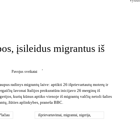
Vydūn
os, įsileidus migrantus iš
,
Pavojus sveikatai
aupus radinys migrantų laive: aptikti 26 išprievartautų moterų ir
rgaičių lavonai Italijos prokuratūra inicijavo 26 merginų iš
gerijos, kurių kūnus aptiko vienoje iš migrantų valčių netoli šalies
antų, žūties aplinkybes, praneša BBC.
Plačiau
išprievartavimai
,
migrantai
,
nigerija
,
šiaurės afrikos