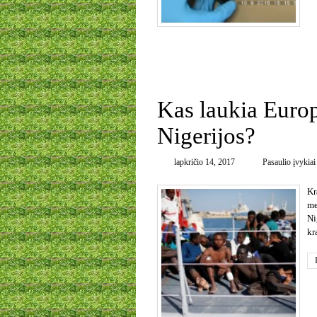
0
Kas laukia Europ
Nigerijos?
lapkričio 14, 2017
Pasaulio įvykiai
Kr
me
Ni
kr