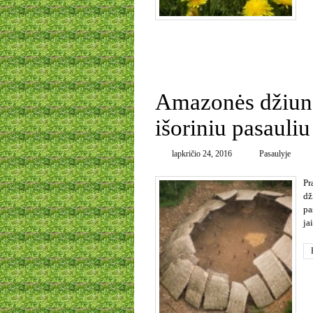
0
Amazonės džiung
išoriniu pasauliu
lapkričio 24, 2016
Pasaulyje
Pr
dž
pa
ja