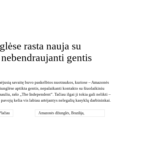
lėse rasta nauja su
 nebendraujanti gentis
aėjusią savaitę buvo paskelbtos nuotraukos, kuriose – Amazonės
iunglėse aptikta gentis, nepalaikanti kontakto su šiuolaikiniu
sauliu, rašo „The Independent“. Tačiau ilgai ji tokia gali nelikti –
i pavojų kelia vis labiau artėjantys nelegalių kasyklų darbininkai.
Plačiau
Amazonės džiunglės
,
Brazilija
,
Janomamai teritorija
,
laukinė gentis