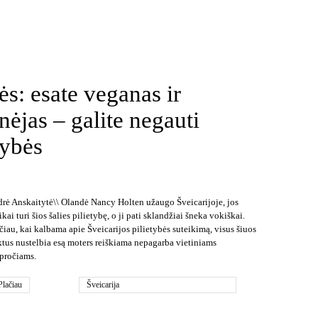
s: esate veganas ir
nėjas – galite negauti
tybės
drė Anskaitytė\\ Olandė Nancy Holten užaugo Šveicarijoje, jos
ikai turi šios šalies pilietybę, o ji pati sklandžiai šneka vokiškai.
čiau, kai kalbama apie Šveicarijos pilietybės suteikimą, visus šiuos
ktus nustelbia esą moters reiškiama nepagarba vietiniams
pročiams.
Plačiau
Šveicarija