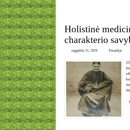
0
Holistinė medicin
charakterio savy
rugpjūčio 31, 2016
Pasaulyje
25
žm
of
ka
ri
iš