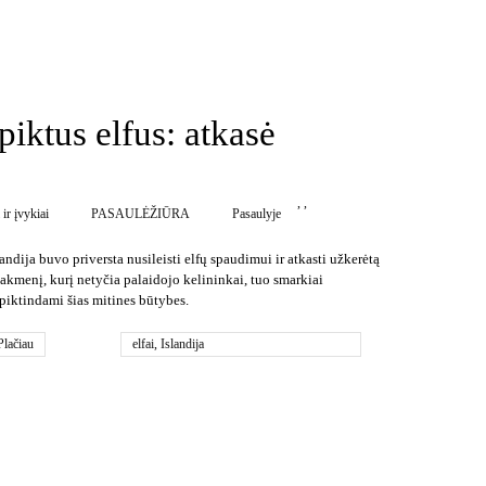
piktus elfus: atkasė
,
,
 ir įvykiai
PASAULĖŽIŪRA
Pasaulyje
landija buvo priversta nusileisti elfų spaudimui ir atkasti užkerėtą
 akmenį, kurį netyčia palaidojo kelininkai, tuo smarkiai
piktindami šias mitines būtybes.
Plačiau
elfai
,
Islandija