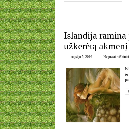
0
Islandija ramina 
užkerėtą akmenį
rugsėjo 5, 2016
Neįprasti reiškiniai
Is
jų
pa