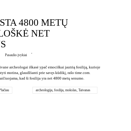
STA 4800 METŲ
BLOŠKĖ NET
S
,
Pasaulio įvykiai
ivane archeologai iškasė ypač emociškai jautrią fosiliją, kurioje
tyti motina, glaudžianti prie savęs kūdikį, rašo time.com.
aičiuojama, kad ši fosilija yra net 4800 metų senumo.
Plačiau
archeologija
,
fosilija
,
mokslas
,
Taivanas