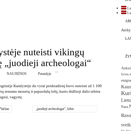
La
La
AR
Archy
LA
stėje nuteisti vikingų
ŽY
ę „juodieji archeologai“
Aukur
,
,
NAUJIENOS
Pasaulyje
žynių 
emigra
ngtinėje Karalystėje du vyrai penktadienį buvo nuteisti už 1 100
Kau
tų senumo monetų ir papuošalų lobį, kurio didžioji dalis tebėra
Kurš
ngusi, vagystę.
Liet
Nasa
Plačiau
„juodieji archeologai“
,
lobis
Raso
sveik