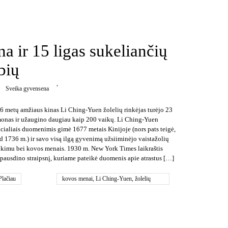
a ir 15 ligas sukeliančių
bių
,
Sveika gyvensena
6 metų amžiaus kinas Li Ching-Yuen žolelių rinkėjas turėjo 23
onas ir užaugino daugiau kaip 200 vaikų. Li Ching-Yuen
icialiais duomenimis gimė 1677 metais Kinijoje (nors pats teigė,
d 1736 m.) ir savo visą ilgą gyvenimą užsiiminėjo vaistažolių
nkimu bei kovos menais. 1930 m. New York Times laikraštis
spausdino straipsnį, kuriame pateikė duomenis apie atrastus […]
Plačiau
kovos menai
,
Li Ching-Yuen
,
žolelių
rinkėjas