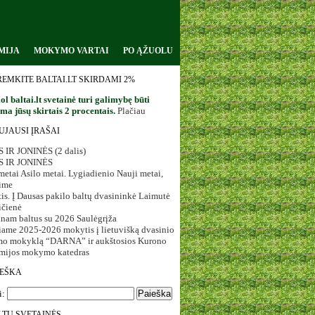
MIJA
MOKYMO VARTAI
PO ĄŽUOLU
REMKITE BALTAI.LT SKIRDAMI 2%
ol baltai.lt svetainė turi galimybę būti
a jūsų skirtais 2 procentais.
Plačiau
UJAUSI ĮRAŠAI
 IR JONINĖS (2 dalis)
S IR JONINĖS
etai Asilo metai. Lygiadienio Nauji metai,
ime
is. Į Dausas pakilo baltų dvasininkė Laimutė
ičienė
inam baltus su 2026 Saulėgrįža
iame 2025-2026 mokytis į lietuvišką dvasinio
o mokyklą “DARNA” ir aukštosios Kurono
mijos mokymo katedras
IEŠKA
i:
LTŲ SVETAINĖS