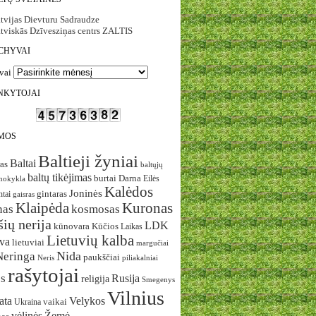
tvijas Dievturu Sadraudze
tviskās Dzīvesziņas centrs ZALTIS
CHYVAI
vai
NKYTOJAI
MOS
Baltieji žyniai
Baltai
as
baltųjų
baltų tikėjimas
burtai
Darna
Eilės
mokykla
Kalėdos
Joninės
ntai
gintaras
gaisras
Klaipėda
Kuronas
nas
kosmosas
ių nerija
LDK
Kūčios
kūnovara
Laikas
Lietuvių kalba
uva
lietuviai
margučiai
Nida
Neringa
paukščiai
Neris
piliakalniai
rašytojai
s
Rusija
religija
Smegenys
Vilnius
ata
Velykos
vaikai
Ukraina
vėlinės
Žemė