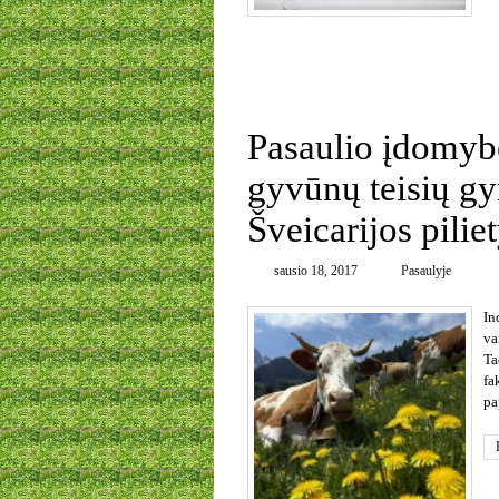
0
Pasaulio įdomybė
gyvūnų teisių gy
Šveicarijos pilie
sausio 18, 2017
Pasaulyje
In
va
Ta
fa
pa