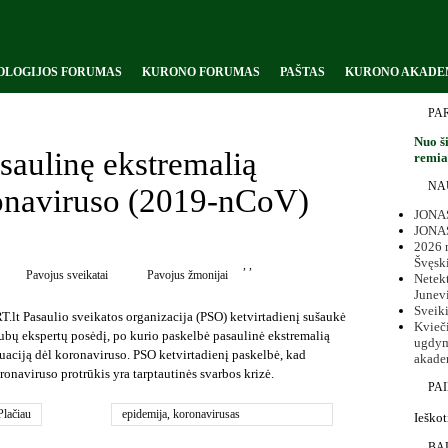
OLOGIJOS FORUMAS
KURONO FORUMAS
PAŠTAS
KURONO AKADE
PA
Nuo ši
saulinę ekstremalią
remiam
NA
ronaviruso (2019-nCoV)
JONAS
JONA
2026 m
Švęsk
,
,
Pavojus sveikatai
Pavojus žmonijai
Netekt
Junev
Sveik
T.lt Pasaulio sveikatos organizacija (PSO) ketvirtadienį sušaukė
Kvieč
ubų ekspertų posėdį, po kurio paskelbė pasaulinė ekstremalią
ugdym
tuaciją dėl koronaviruso. PSO ketvirtadienį paskelbė, kad
akade
ronaviruso protrūkis yra tarptautinės svarbos krizė.
PA
Plačiau
epidemija
,
koronavirusas
Ieškot
BA