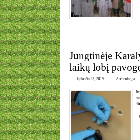
0
Jungtinėje Karaly
laikų lobį pavog
lapkričio 23, 2019
Archeologija
Ju
me
di