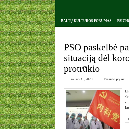
BALTŲ KULTŪROS FORUMAS
PSICH
0
PSO paskelbė pa
situaciją dėl ko
protrūkio
sausio 31, 2020
Pasaulio įvykiai
LR
sk
si
ko