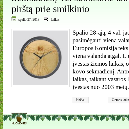
pirštą prie smilkinio
spalio 27, 2018
Laikas
Spalio 28-ąją, 4 val. j
pasimėgauti viena vala
Europos Komisiją teks 
viena valanda atgal. Li
įvestas žiemos laikas, 
kovo sekmadienį. Antro
laikas, taikant vasaros 
įvestas nuo 2003 metų.
Plačiau
Žiemos laika
0