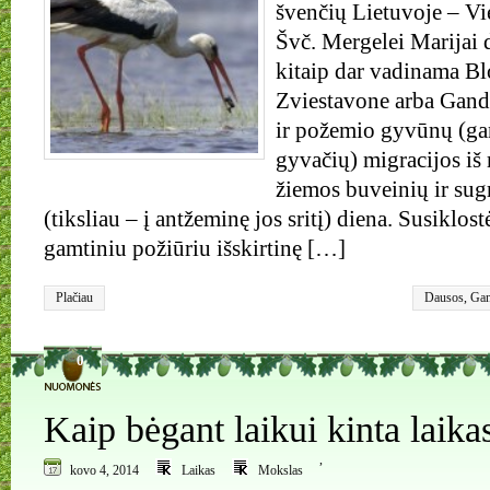
švenčių Lietuvoje – Vi
Švč. Mergelei Marijai 
kitaip dar vadinama Blo
Zviestavone arba Gand
ir požemio gyvūnų (ga
gyvačių) migracijos iš
žiemos buveinių ir sug
(tiksliau – į antžeminę jos sritį) diena. Susiklostė
gamtiniu požiūriu išskirtinę […]
Plačiau
Dausos
,
Gan
0
Kaip bėgant laikui kinta laika
,
kovo 4, 2014
Laikas
Mokslas