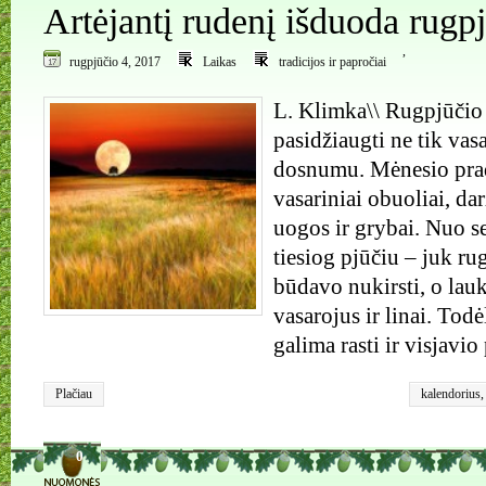
Artėjantį rudenį išduoda rugp
,
rugpjūčio 4, 2017
Laikas
tradicijos ir papročiai
L. Klimka\\ Rugpjūčio
pasidžiaugti ne tik vasa
dosnumu. Mėnesio prad
vasariniai obuoliai, da
uogos ir grybai. Nuo 
tiesiog pjūčiu – juk rug
būdavo nukirsti, o lau
vasarojus ir linai. Tod
galima rasti ir visjavi
Plačiau
kalendorius
0