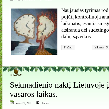
Naujausias tyrimas rod
pojūtį kontroliuoja ana
laikmatis, esantis smeg
atsiranda dėl sudėting
dalių sąveikos.
Plačiau
laikmatis
,
S
0
Sekmadienio naktį Lietuvoje
vasaros laikas.
kovo 29, 2015
Laikas