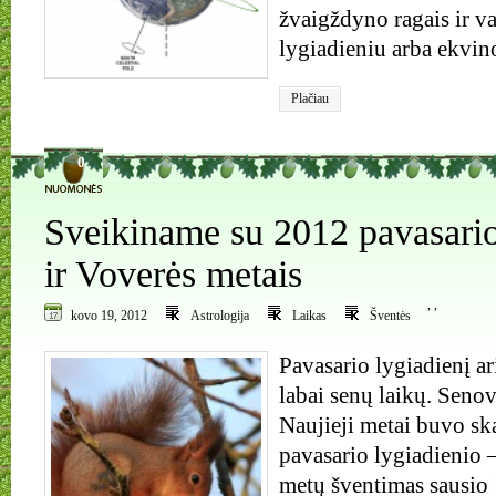
žvaigždyno ragais ir v
lygiadieniu arba ekvin
Plačiau
0
Sveikiname su 2012 pavasario
ir Voverės metais
,
,
kovo 19, 2012
Astrologija
Laikas
Šventės
Pavasario lygiadienį ar
labai senų laikų. Senov
Naujieji metai buvo sk
pavasario lygiadienio 
metų šventimas sausio 