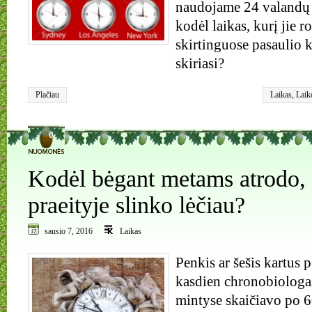
naudojame 24 valandų 
kodėl laikas, kurį jie r
skirtinguose pasaulio 
skiriasi?
Plačiau
Laikas
,
Laik
0
Kodėl bėgant metams atrodo, 
praeityje slinko lėčiau?
sausio 7, 2016
Laikas
Penkis ar šešis kartus 
kasdien chronobiologa
mintyse skaičiavo po 6