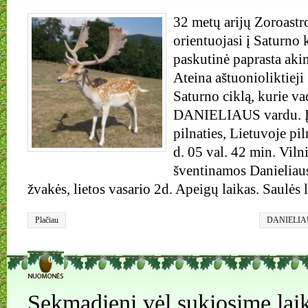
32 metų arijų Zoroastr
orientuojasi į Saturno k
paskutinė paprasta aki
Ateina aštuonioliktieji
Saturno ciklą, kurie v
DANIELIAUS vardu. Įp
pilnaties, Lietuvoje pi
d. 05 val. 42 min. Viln
šventinamos Danieliau
žvakės, lietos vasario 2d. Apeigų laikas. Saulės
Plačiau
DANIELIAU
lygiadienis
,
kalendorius
0
Sekmadienį vėl sukiosime laik