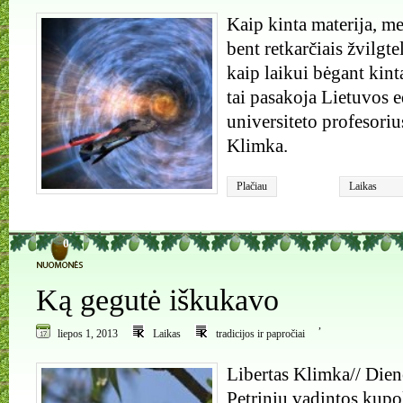
Kaip kinta materija, m
bent retkarčiais žvilgt
kaip laikui bėgant kin
tai pasakoja Lietuvos 
universiteto profesoriu
Klimka.
Plačiau
Laikas
0
Ką gegutė iškukavo
,
liepos 1, 2013
Laikas
tradicijos ir papročiai
Libertas Klimka// Dien
Petrinių vadintos kupo