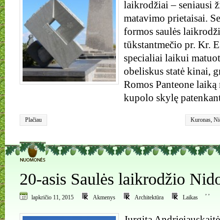
laikrodžiai – seniausi 
matavimo prietaisai. S
formos saulės laikrodž
tūkstantmečio pr. Kr. E
specialiai laikui matuo
obeliskus statė kinai, g
Romos Panteone laiką 
kupolo skylę patenkant
Plačiau
Kuronas
,
Ni
0
20-asis Saulės laikrodžio Nido
,
,
lapkričio 11, 2015
Akmenys
Architektūra
Laikas
Jurgita Andriejauskaitė\