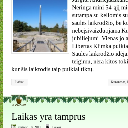
Neringa mini 54-ąjį mie
sutampa su keliomis su
saulės laikrodžio, be k
nebeįsivaizduojama Kur
jubiliejumi. Vienas jo 
Libertas Klimka puiki
Saulės laikrodžio idėja
teigimu, nėra kitos tok
kur šis laikrodis taip puikiai tiktų.
Plačiau
Kuronasas
,
0
Laikas yra tamprus
rugsėjo 18, 2015
Laikas