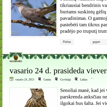
tikriausiai bendrinis va
burtams suskintų gėlių
pavadinimas. O gamtoj
pastebėti tam tikrus pa
pradėjo po truputį trum
Plačiau
gegutė
0
vasario 24 d. prasideda viever
,
,
vasario 24, 2013
Gamta
Gyvūnija
Laikas
Senoliai manė, kad jei 
parskrenda anksčiau nei
ilgokai bus šalta. Jei v