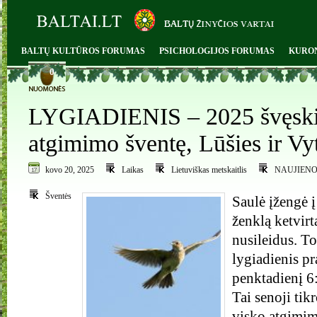
BALTŲ KULTŪROS FORUMAS
PSICHOLOGIJOS FORUMAS
KURO
0
LYGIADIENIS – 2025 švęsk
atgimimo šventę, Lūšies ir Vy
kovo 20, 2025
Laikas
Lietuviškas metskaitlis
NAUJIEN
Šventės
Saulė įžengė 
ženklą ketvirt
nusileidus. To
lygiadienis pr
penktadienį 6:
Tai senoji tikr
visko atgimim