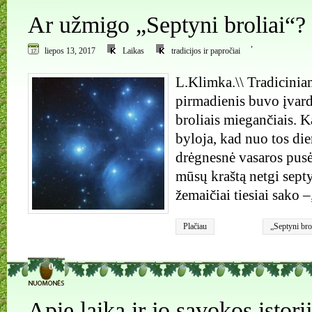
Ar užmigo „Septyni broliai“?
,
liepos 13, 2017
Laikas
tradicijos ir papročiai
L.Klimka.\\ Tradicinia
pirmadienis buvo įvard
broliais miegančiais. 
byloja, kad nuo tos di
drėgnesnė vasaros pusė.
mūsų kraštą netgi septy
žemaičiai tiesiai sako 
Plačiau
„Septyni bro
0
Apie laiką ir jo sąvokos istori