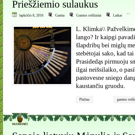
Priešžiemio sulaukus
,
,
lapkričio 8, 2016
Gamta
Gamtos reiškiniai
Laikas
L. Klimka\\ Pažvelkime
lango? Ir kaipgi pavad
šlapdribų bei miglų me
stebėtojai sako, kad tai
Prasidedąs pirmuoju sn
ilgai neišsilaiko, o pas
pastovesne sniego dang
kaustančiu gruodu.
Plačiau
gamtos reišk
šventės
,
rud
0