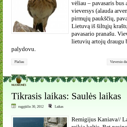
vėliau – pavasaris bus 
vieversys (alauda arven
pirmųjų paukščių, pavas
Lietuvą iš šiltųjų krašt
pavasario pranašu. Vie
lietuvių artojų draugu 
palydovu.
Plačiau
Vieversio di
2
Tikrasis laikas: Saulės laikas
rugpjūčio 30, 2012
Laikas
Remigijus Kaniava// L