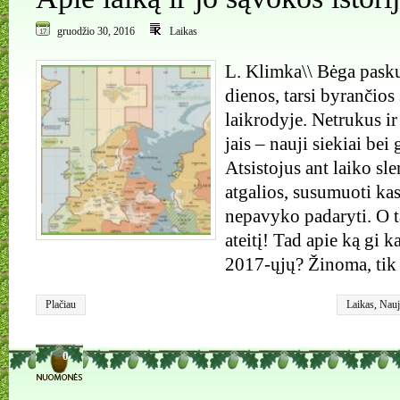
gruodžio 30, 2016
Laikas
L. Klimka\\ Bėga pask
dienos, tarsi byrančios
laikrodyje. Netrukus ir
jais – nauji siekiai be
Atsistojus ant laiko sle
atgalios, susumuoti kas
nepavyko padaryti. O ta
ateitį! Tad apie ką gi k
2017-ųjų? Žinoma, tik
Plačiau
Laikas
,
Nauj
0