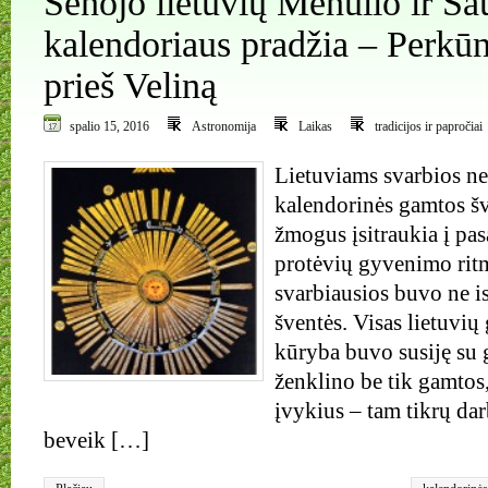
Senojo lietuvių Mėnulio ir Sa
kalendoriaus pradžia – Perkū
prieš Veliną
spalio 15, 2016
Astronomija
Laikas
tradicijos ir papročiai
Lietuviams svarbios ne 
kalendorinės gamtos šv
žmogus įsitraukia į pas
protėvių gyvenimo rit
svarbiausios buvo ne is
šventės. Visas lietuvių
kūryba buvo susiję su 
ženklino be tik gamtos,
įvykius – tam tikrų dar
beveik […]