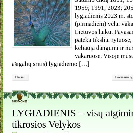
1959; 1991; 2023; 205
lygiadienis 2023 m. st
(pirmadienį) vėlai vaka
Lietuvos laiku. Pavasar
pateka tiksliai rytuose
keliauja dangumi ir nusi
vakaruose. Visoje mūsų
ašigalių sritis) lygiadienio […]
Plačiau
Pavasario ly
0
LYGIADIENIS – visų atgimi
tikrosios Velykos
,