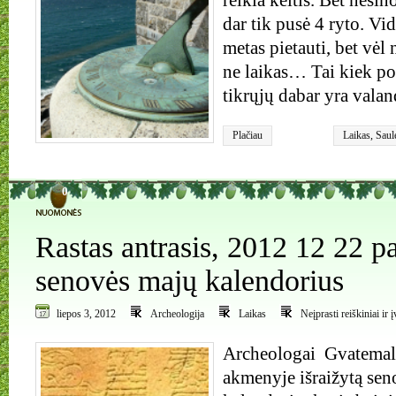
reikia keltis. Bet nesin
dar tik pusė 4 ryto. Vid
metas pietauti, bet vėl 
ne laikas… Tai kiek po
tikrųjų dabar yra vala
Plačiau
Laikas
,
Saul
0
Rastas antrasis, 2012 12 22 pa
senovės majų kalendorius
liepos 3, 2012
Archeologija
Laikas
Neįprasti reiškiniai ir 
Archeologai Gvatemalo
akmenyje išraižytą se