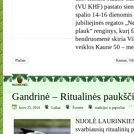
(VU KHF) pastato sieno
spalio 14-16 dienomis
jubiliejinės regatos „N
plauk“ renginys, kurį f
bendruomenė skiria Vil
veiklos Kaune 50 – me
Plačiau
Kaunas
,
Vil
0
Gandrinė – Ritualinės paukšči
,
,
kovo 25, 2014
Laikas
Šventės
tradicijos ir papročiai
NIJOLĖ LAURINKIEN
svarbiausių ritualinių 