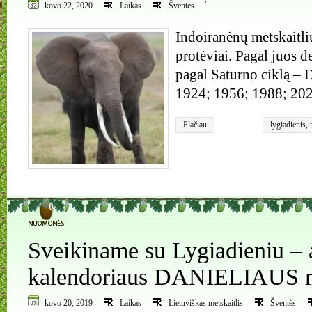
kovo 22, 2020
Laikas
Šventės
Indoiranėnų metskaitli
protėviai. Pagal juos d
pagal Saturno ciklą
1924; 1956; 1988; 20
Plačiau
lygiadienis
,
0
Sveikiname su Lygiadieniu – a
kalendoriaus DANIELIAUS m
kovo 20, 2019
Laikas
Lietuviškas metskaitlis
Šventės