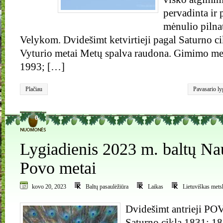
pervadinta ir 
mėnulio pilna
Velykom. Dvidešimt ketvirtieji pagal Saturno ci
Vyturio metai Metų spalva raudona. Gimimo me
1993; […]
Plačiau
Pavasario ly
0
Lygiadienis 2023 m. baltų Na
Povo metai
kovo 20, 2023
Baltų pasaulėžiūra
Laikas
Lietuviškas metsk
Dvidešimt antrieji PO
Saturno ciklą 1831; 1