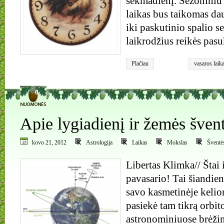
sekmadienį. Sezoniniu
laikas bus taikomas da
iki paskutinio spalio s
laikrodžius reikės pasu
Plačiau
vasaros laik
0
Apie lygiadienį ir žemės šve
kovo 21, 2012
Astrologija
Laikas
Mokslas
Šventė
Libertas Klimka// Štai
pavasario! Tai šiandien
savo kasmetinėje kelio
pasiekė tam tikrą orbit
astronominiuose brėži