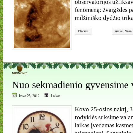
observatorijos užfiksa
fenomeną: žvaigždės pa
milžiniško dydžio tri
Plačiau
majai
,
Nasa
0
Nuo sekmadienio gyvensime v
kovo 25, 2012
Laikas
Kovo 25-osios naktį, 3
rodyklės suksime valan
laikas įvedamas kasme