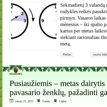
Sekmadienį 3 valandą n
rodykles reikės pasukt
pirmyn. Vasaros laikas 
mėnesius – iki spalio 
kartus per metus laikr
siekiant racionaliau iš
metą.
Plačiau
vasaros laik
0
Pusiaužiemis – metas dairytis
pavasario ženklų, pažadinti g
,
sausio 25, 2015
Gamta
Laikas