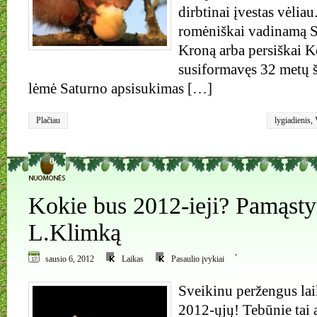
dirbtinai įvestas vėliau.
romėniškai vadinamą Sa
Kroną arba persiškai 
susiformavęs 32 metų š
lėmė Saturno apsisukimas […]
Plačiau
lygiadienis
,
0
Kokie bus 2012-ieji? Pamąsty
L.Klimką
,
sausio 6, 2012
Laikas
Pasaulio įvykiai
Sveikinu peržengus lai
2012-ųjų! Tebūnie tai a