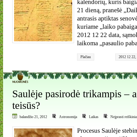
kalendorių, kuris baig
21 dieną, pranešė „Dail
antrasis aptiktas senov
kuriame „laiko pabaiga
2012 12 22 data, sąmok
laikoma „pasaulio paba
Plačiau
2012 12 22
,
3
Saulėje pasirodė trikampis – 
teisūs?
balandžio 21, 2012
Astronomija
Laikas
Neįprasti reiškiniai
Procesus Saulėje steb