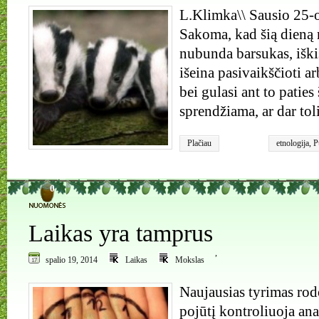
L.Klimka\\ Sausio 25-o
Sakoma, kad šią dieną 
nubunda barsukas, iškiš
išeina pasivaikščioti a
bei gulasi ant to paties
sprendžiama, ar dar tol
Plačiau
etnologija
,
P
0
Laikas yra tamprus
,
spalio 19, 2014
Laikas
Mokslas
Naujausias tyrimas rod
pojūtį kontroliuoja ana