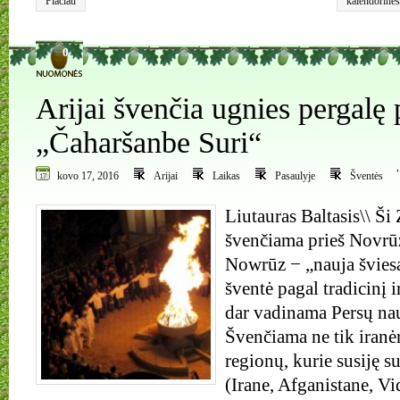
Plačiau
kalendorinės
Saulės kalen
0
Arijai švenčia ugnies pergalę 
„Čaharšanbe Suri“
kovo 17, 2016
Arijai
Laikas
Pasaulyje
Šventės
Liutauras Baltasis\\ Ši
švenčiama prieš Novrūzą (pe
Nowrūz − „nauja švies
šventė pagal tradicinį 
dar vadinama Persų nau
Švenčiama ne tik iranėn
regionų, kurie susiję s
(Irane, Afganistane, Vi