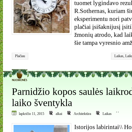
tuomet lygindavo rezul
R.Sothernas, kuriam ši
eksperimentu nori patvi
plačiai įsišaknijusį įsi
žmonių atrodo, kad laik
šie tampa vyresnio amž
Plačiau
Laikas
,
Laik
0
Parnidžio kopos saulės laikro
laiko šventykla
,
,
lapkričio 11, 2015
alkai
Architektūra
Laikas
Istorijos labirintai\\ H