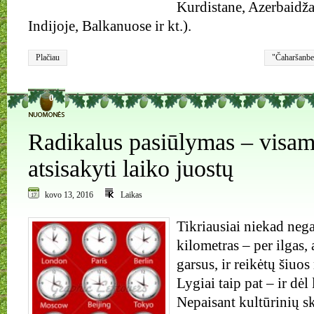
Kurdistane, Azerbaidža
Indijoje, Balkanuose ir kt.).
Plačiau
"Čaharšanbe
Pavasario ly
0
Radikalus pasiūlymas – visam
atsisakyti laiko juostų
kovo 13, 2016
Laikas
Tikriausiai niekad nega
kilometras – per ilgas, 
garsus, ir reikėtų šiuos
Lygiai taip pat – ir dėl
Nepaisant kultūrinių sk