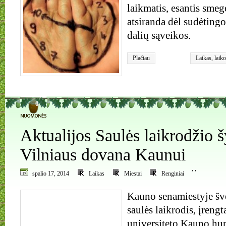
laikmatis, esantis smeg
atsiranda dėl sudėting
dalių sąveikos.
Plačiau
Laikas
,
laiko
0
Aktualijos Saulės laikrodžio 
Vilniaus dovana Kaunui
,
,
spalio 17, 2014
Laikas
Miestai
Renginiai
Kauno senamiestyje šve
saulės laikrodis, įrengt
universiteto Kauno hum