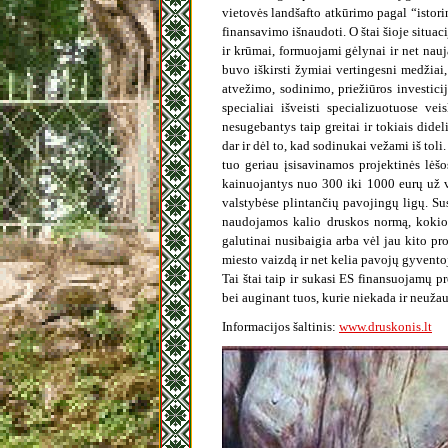
vietovės landšafto atkūrimo pagal “istori
finansavimo išnaudoti. O štai šioje situac
ir krūmai, formuojami gėlynai ir net nauja
buvo iškirsti žymiai vertingesni medžiai
atvežimo, sodinimo, priežiūros investici
specialiai išveisti specializuotuose ve
nesugebantys taip greitai ir tokiais dide
dar ir dėl to, kad sodinukai vežami iš toli
tuo geriau įsisavinamos projektinės lėšos
kainuojantys nuo 300 iki 1000 eurų už vi
valstybėse plintančių pavojingų ligų. Su
naudojamos kalio druskos normą, kokios j
galutinai nusibaigia arba vėl jau kito p
miesto vaizdą ir net kelia pavojų gyventoj
Tai štai taip ir sukasi ES finansuojamų pro
bei auginant tuos, kurie niekada ir neužau
Informacijos šaltinis:
www.druskonis.lt