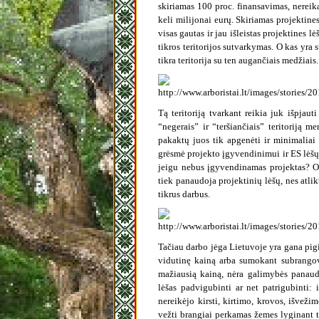
skiriamas 100 proc. finansavimas, nereika
keli milijonai eurų. Skiriamas projektines
visas gautas ir jau išleistas projektines 
tikros teritorijos sutvarkymas. O kas yra
tikra teritorija su ten augančiais medžiais.
Tą teritoriją tvarkant reikia juk išpjaut
“negerais” ir “teršiančiais” teritoriją 
pakaktų juos tik apgenėti ir minimaliai p
grėsmė projekto įgyvendinimui ir ES lėšų 
jeigu nebus įgyvendinamas projektas? O 
tiek panaudoja projektinių lėšų, nes atlik
tikrus darbus.
Tačiau darbo jėga Lietuvoje yra gana pig
vidutinę kainą arba sumokant subrangovu
mažiausią kainą, nėra galimybės panaudo
lėšas padvigubinti ar net patrigubinti: 
nereikėjo kirsti, kirtimo, krovos, išvež
vežti brangiai perkamas žemes lyginant te