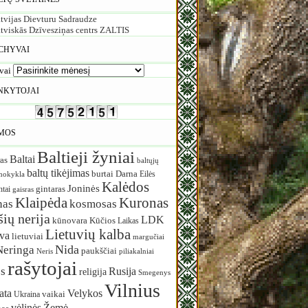
tvijas Dievturu Sadraudze
tviskās Dzīvesziņas centrs ZALTIS
CHYVAI
vai
NKYTOJAI
MOS
Baltieji žyniai
Baltai
as
baltųjų
baltų tikėjimas
burtai
Darna
Eilės
mokykla
Kalėdos
Joninės
ntai
gintaras
gaisras
Klaipėda
Kuronas
nas
kosmosas
ių nerija
LDK
Kūčios
kūnovara
Laikas
Lietuvių kalba
uva
lietuviai
margučiai
Nida
Neringa
paukščiai
Neris
piliakalniai
rašytojai
s
Rusija
religija
Smegenys
Vilnius
ata
Velykos
vaikai
Ukraina
vėlinės
Žemė