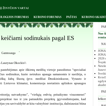
OLOGIJOS FORUMAS
KURONO FORUMAS
PAŠTAS
KURONO AKADE
PA
Nuo ši
 keičiami sodinukais pagal ES
remiam
NA
JONAS
,
Gamtosauga
JONA
2026 m
Švęsk
s Laurynas Okockis\\
Netekt
astebėjimus apie iškirstų medžių vietoje pasodintus “specialiai
Junev
Sveik
nčius sodinukus, kurie netrukus apauga samanomis ir sueižėja, o
Kvieč
išką žabų šluotą (pvz. medžiai Druskininkuose, Vytauto ir
ugdym
yti Lietuvos klimatui, komentuoja neetatinis aplinkos apsaugos
akade
PA
teritorijų sutvarkymo”, “viešųjų erdvių pritaikymo visuomenei”
Ieškot
rojektai tuo ir yra patrauklūs projektų įgyvendintojams, kad
ėjas yra savivaldybė ar kita valstybinė institucija, dažniausiai būna
BA