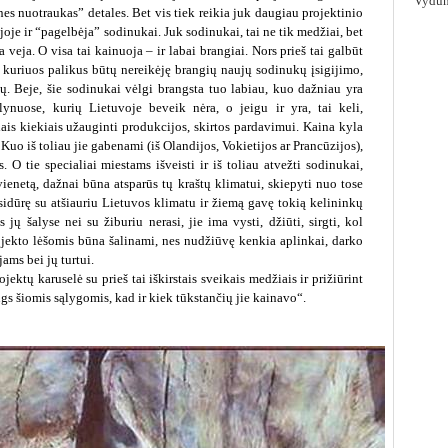
Vydūn
nes nuotraukas” detales. Bet vis tiek reikia juk daugiau projektinio
ijoje ir “pagelbėja” sodinukai. Juk sodinukai, tai ne tik medžiai, bet
 veja. O visa tai kainuoja – ir labai brangiai. Nors prieš tai galbūt
, kuriuos palikus būtų nereikėję brangių naujų sodinukų įsigijimo,
jų. Beje, šie sodinukai vėlgi brangsta tuo labiau, kuo dažniau yra
islynuose, kurių Lietuvoje beveik nėra, o jeigu ir yra, tai keli,
liais kiekiais užauginti produkcijos, skirtos pardavimui. Kaina kyla
. Kuo iš toliau jie gabenami (iš Olandijos, Vokietijos ar Prancūzijos),
. O tie specialiai miestams išveisti ir iš toliau atvežti sodinukai,
enetą, dažnai būna atsparūs tų kraštų klimatui, skiepyti nuo tose
sidūrę su atšiauriu Lietuvos klimatu ir žiemą gavę tokią kelininkų
ų šalyse nei su žiburiu nerasi, jie ima vysti, džiūti, sirgti, kol
rojekto lėšomis būna šalinami, nes nudžiūvę kenkia aplinkai, darko
ams bei jų turtui.
jektų karuselė su prieš tai iškirstais sveikais medžiais ir prižiūrint
gs šiomis sąlygomis, kad ir kiek tūkstančių jie kainavo“.