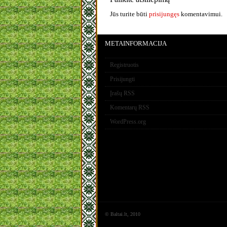
Jūs turite būti
prisijungęs
komentavimui.
METAINFORMACIJA
Registruotis
Prisijungti
Įrašų RSS
Komentarų RSS
WordPress.org
© Baltai.lt, 2010