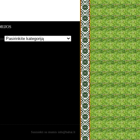
RIJOS
jos
Susisiekti su mumis
info@baltai.lt