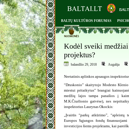
BALTŲ KULTŪROS FORUMAS
PSICH
1
Kodėl sveiki medžiai
projektus?
balandžio 29, 2018
Augalija
Neetatinis aplinkos apsaugos inspektoriu
“Druskonio” skaitytojo Modesto Klenio p
miestui pritaikytus” brangiai kainuoja
medžių lajos tampa panašios į kaim
M.K.Čiurlionio gatvėse), nes nepritaik
inspektorius Laurynas Okockis:
„Įvairūs “parkų atkūrimo”, “apleistų 
Europos Sąjungos fondų finansuojami p
investicijos šiems projektams, kai pareišk