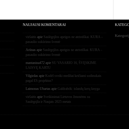
NAUJAUSI KOMENTARAI
KATEGO
Kategori
viršaitis
apie
Saulėgrįžos apeigos ne ateistiškai. KURA –
pasaulio sukūrimo šventė
Arūnas
apie
Saulėgrįžos apeigos ne ateistiškai. KURA –
pasaulio sukūrimo šventė
mantanina472
apie
SU VASARIO 16, ŠVĘSKIME
LAISVĘ KARTU
Vilgirdas
apie
Kodėl sveiki medžiai keičiami sodinukais
pagal ES projektus?
Laimonas Ubartas
apie
Galdrabók: islandų kerų knyga
viršaitis
apie
Sveikinimai Lietuvos žmonėms su
Saulėgrįža ir Naujais 2025 metais