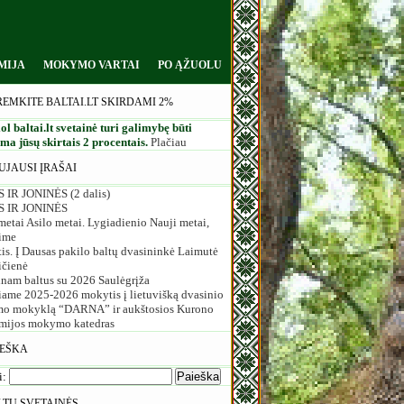
MIJA
MOKYMO VARTAI
PO ĄŽUOLU
REMKITE BALTAI.LT SKIRDAMI 2%
ol baltai.lt svetainė turi galimybę būti
a jūsų skirtais 2 procentais.
Plačiau
UJAUSI ĮRAŠAI
 IR JONINĖS (2 dalis)
S IR JONINĖS
etai Asilo metai. Lygiadienio Nauji metai,
ime
is. Į Dausas pakilo baltų dvasininkė Laimutė
ičienė
inam baltus su 2026 Saulėgrįža
iame 2025-2026 mokytis į lietuvišką dvasinio
o mokyklą “DARNA” ir aukštosios Kurono
mijos mokymo katedras
IEŠKA
i:
LTŲ SVETAINĖS