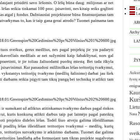
laujant prisidėti savo lėšomis. O lėšų būna daug: milijonas ar net
 lėšas reikia tinkamai 100 proc. įsisavinti, nes kitaip reiks grąžinti
La
La
lėšas atgal į fondus. Dažniausiai projektuose būna finansuojamas tam
 sutvarkymas to, kas ir taip gana gerai atrodo? Tuomet paimama tam
AR
Archy
LA
i tuos sveikus, gerus medžius, nes pagal projektą jie yra padaryti
menkaverčiais medžiais ar net sužymimi kaip šabakštynai, nors gal
ŽY
raretinti, ir jie toliau žaliuodami puoštų miestą. Bet tada iškyla
įsisavinimui. Kur panaudosi milžiniškas lėšas teritorijų tvarkymui,
Aukur
vykstantys teritorijų tvarkymo (medžių šalinimo) darbai jau šiek
ti darbams reikia įsigyti tam tikrą įrangą bei techniką ir atlikti tam
žynių 
emigra
Kau
Kurš
Liet
i ir sumokant už atliktus atitinkamus tvarkymo darbus pagal rinkos
i, kuris konkursą atlikti darbus taip pat laimėjo pagal pateiktą
Nasa
ti projekto dideles lėšas. Todėl šiuo atveju galima išleidžiamas
Raso
iš pradžių lėšas išleidžiant teritorijos tvarkymui – medžių, kurių
imo, teritorijos sutvarkymo ir atkūrimo darbams. Tuomet dar galima
sveik
ritorijos landšaftą arba formuojant tam tikras projekte sugalvotas