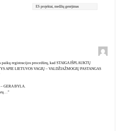
ES projektai
,
medžių genėjimas
vos paikų registracijos procedūrų, kad STAIGA IŠPLAUKTŲ
YS APIE LIETUVOS VAGIŲ – VALDŽIAŽMOGIŲ PASTANGAS
?
A – GERA BYLA.
šarų…”