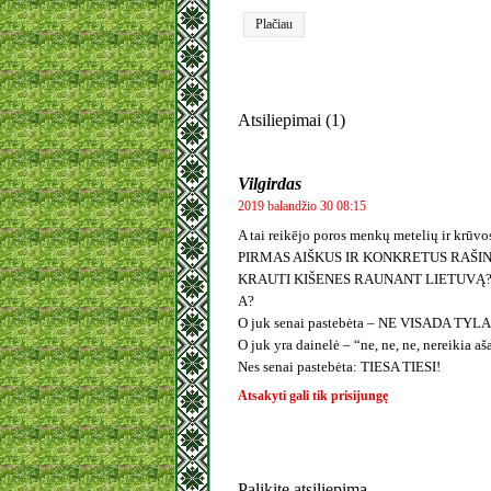
Plačiau
Atsiliepimai (1)
Vilgirdas
2019 balandžio 30 08:15
A tai reikējo poros menkų metelių ir krū
PIRMAS AIŠKUS IR KONKRETUS RAŠIN
KRAUTI KIŠENES RAUNANT LIETUVĄ
A?
O juk senai pastebėta – NE VISADA TYL
O juk yra dainelė – “ne, ne, ne, nereikia a
Nes senai pastebėta: TIESA TIESI!
Atsakyti gali tik prisijungę
Palikite atsiliepimą