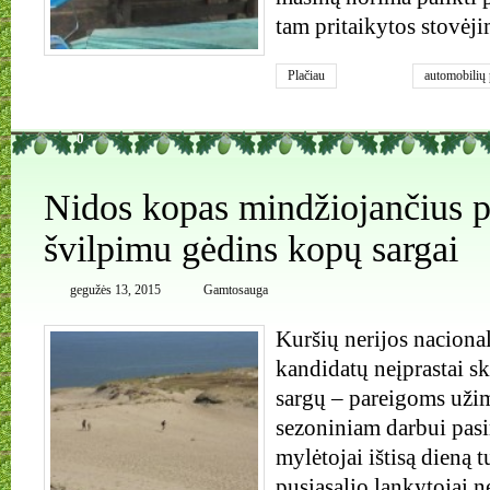
tam pritaikytos stovėji
Plačiau
automobilių
poilsiautojai
0
Nidos kopas mindžiojančius p
švilpimu gėdins kopų sargai
gegužės 13, 2015
Gamtosauga
Kuršių nerijos nacional
kandidatų neįprastai 
sargų – pareigoms uži
sezoniniam darbui pas
mylėtojai ištisą dieną t
pusiasalio lankytojai n