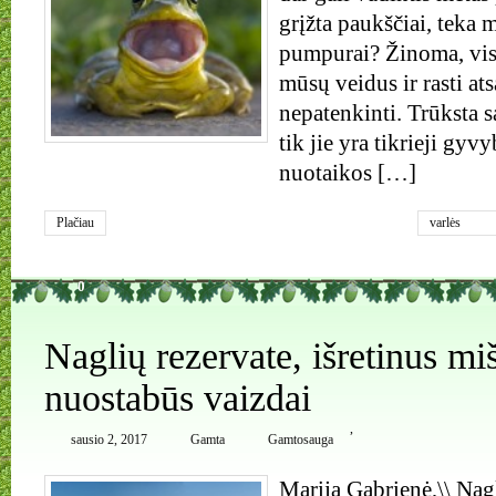
grįžta paukščiai, teka 
pumpurai? Žinoma, visa
mūsų veidus ir rasti a
nepatenkinti. Trūksta s
tik jie yra tikrieji gyv
nuotaikos […]
Plačiau
varlės
0
Naglių rezervate, išretinus miš
nuostabūs vaizdai
,
sausio 2, 2017
Gamta
Gamtosauga
Marija Gabrienė,\\ Na