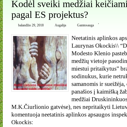
Kodėl sveiki medžiai keičiam
pagal ES projektus?
,
balandžio 29, 2018
Augalija
Gamtosauga
Neetatinis aplinkos ap
Laurynas Okockis\\ “D
Modesto Klenio pastebė
medžių vietoje pasodint
miestui pritaikytus” b
sodinukus, kurie netr
samanomis ir sueižėja,
panašios į kaimišką žab
medžiai Druskininkuose
M.K.Čiurlionio gatvėse), nes nepritaikyti Lietu
komentuoja neetatinis aplinkos apsaugos inspe
Okockis: