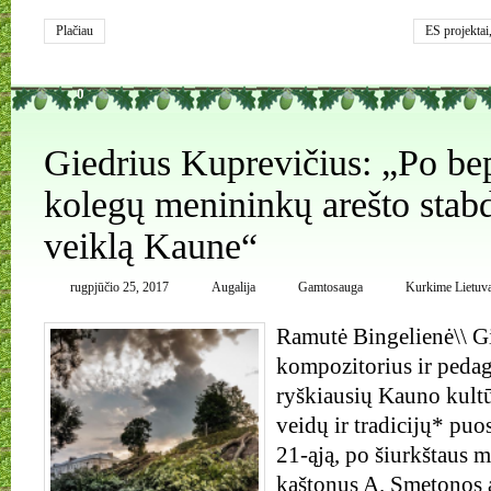
Plačiau
ES projektai
0
Giedrius Kuprevičius: „Po be
kolegų menininkų arešto stabd
veiklą Kaune“
rugpjūčio 25, 2017
Augalija
Gamtosauga
Kurkime Lietuv
Ramutė Bingelienė\\ G
kompozitorius ir pedag
ryškiausių Kauno kult
veidų ir tradicijų* puo
21-ąją, po šiurkštaus 
kaštonus A. Smetonos 