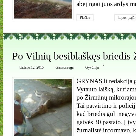
abejingai juos ardysim
Plačiau
kopos
,
pajūr
0
Po Vilnių besiblaškęs briedis
,
birželio 12, 2015
Gamtosauga
Gyvūnija
GRYNAS.lt redakcija g
Vytauto laišką, kuriam
po Žirmūnų mikrorajoną
Tai patvirtino ir polici
kad briedis guli negyv
gatvės 30 pastato. Į įv
žurnalistė informavo, 