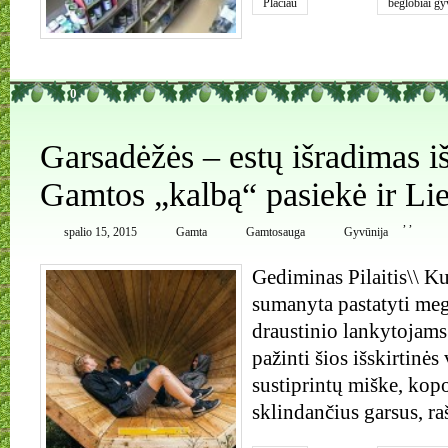
Plačiau
beglobiai gy
0
Garsadėžės – estų išradimas iš
Gamtos „kalbą“ pasiekė ir Li
,
,
spalio 15, 2015
Gamta
Gamtosauga
Gyvūnija
Gediminas Pilaitis\\ Ku
sumanyta pastatyti meg
draustinio lankytojams
pažinti šios išskirtinė
sustiprintų miške, kopo
sklindančius garsus, ra