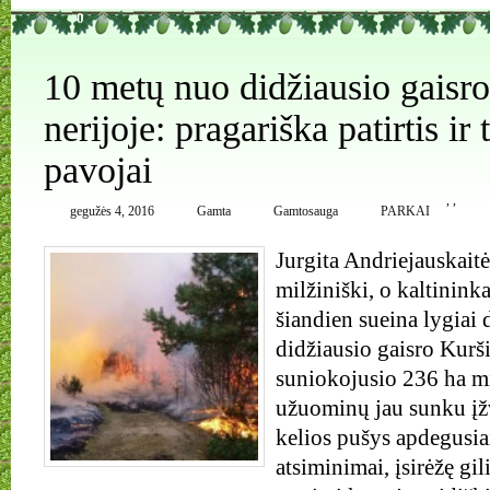
0
10 metų nuo didžiausio gaisr
nerijoje: pragariška patirtis ir
pavojai
,
,
gegužės 4, 2016
Gamta
Gamtosauga
PARKAI
Jurgita Andriejauskaitė
milžiniški, o kaltinink
šiandien sueina lygiai
didžiausio gaisro Kurši
suniokojusio 236 ha mi
užuominų jau sunku įžv
kelios pušys apdegusia
atsiminimai, įsirėžę gil