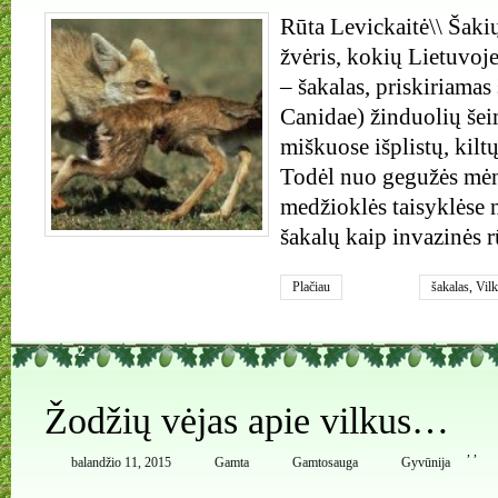
Rūta Levickaitė\\ Šaki
žvėris, kokių Lietuvoje
– šakalas, priskiriamas 
Canidae) žinduolių šeim
miškuose išplistų, kil
Todėl nuo gegužės mėn
medžioklės taisyklėse 
šakalų kaip invazinės 
Plačiau
šakalas
,
Vilk
2
Žodžių vėjas apie vilkus…
,
,
balandžio 11, 2015
Gamta
Gamtosauga
Gyvūnija