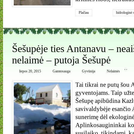
Plačiau
hidrologinė 
0
Šešupėje ties Antanavu – neai
nelaimė – putoja Šešupė
,
,
liepos 20, 2015
Gamtosauga
Gyvūnija
Nelaimės
Tai tikrai ne putų šou
gyventojams. Taip užter
Šešupę apibūdina Kaz
savivaldybėje esančio 
sunerimę dėl ekologinė
Aplinkosaugininkai ko
susilaiko, tikindami, k