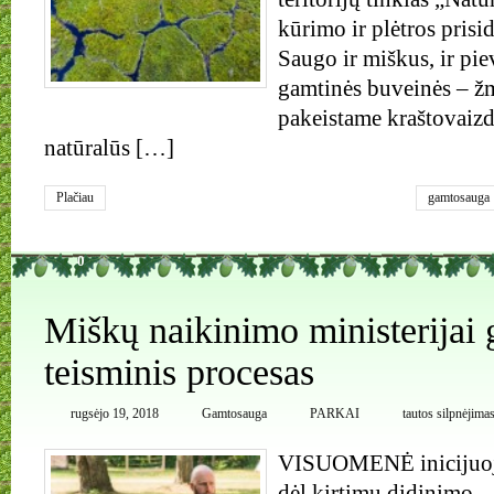
kūrimo ir plėtros prisi
Saugo ir miškus, ir pi
gamtinės buveinės – ž
pakeistame kraštovaizdy
natūralūs […]
Plačiau
gamtosauga
0
Miškų naikinimo ministerijai 
teisminis procesas
rugsėjo 19, 2018
Gamtosauga
PARKAI
tautos silpnėjima
VISUOMENĖ inicijuoja
dėl kirtimų didinimo