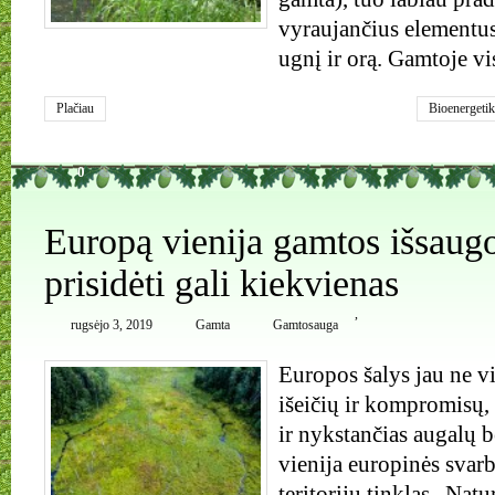
vyraujančius elementus
ugnį ir orą. Gamtoje vi
Plačiau
Bioenergetik
0
Europą vienija gamtos išsaugo
prisidėti gali kiekvienas
,
rugsėjo 3, 2019
Gamta
Gamtosauga
Europos šalys jau ne v
išeičių ir kompromisų, 
ir nykstančias augalų b
vienija europinės sva
teritorijų tinklas „Natu