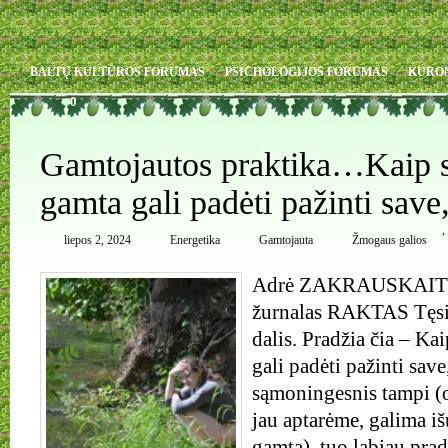
BALTŲ KULTŪROS FORUMAS
PSICHOLOGIJOS FORUMAS
KURO
0
Gamtojautos praktika…Kaip s
gamta gali padėti pažinti save
,
liepos 2, 2024
Energetika
Gamtojauta
Žmogaus galios
Adrė ZAKRAUSKAITĖ
žurnalas RAKTAS Tęsin
dalis. Pradžia čia – Ka
gali padėti pažinti sav
sąmoningesnis tampi (
jau aptarėme, galima iš
gamta), tuo labiau prad