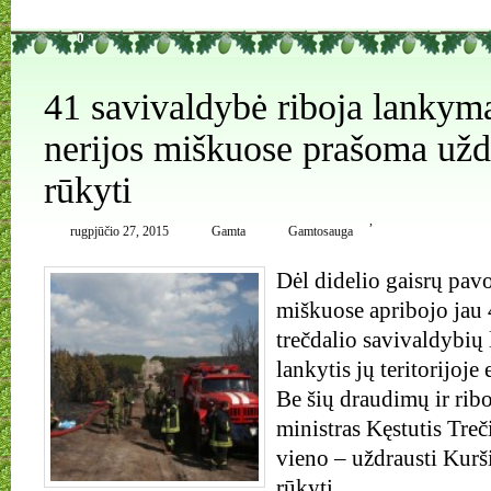
0
41 savivaldybė riboja lankymą
nerijos miškuose prašoma uždr
rūkyti
,
rugpjūčio 27, 2015
Gamta
Gamtosauga
Dėl didelio gaisrų pav
miškuose apribojo jau 
trečdalio savivaldybių
lankytis jų teritorijoj
Be šių draudimų ir rib
ministras Kęstutis Treč
vieno – uždrausti Kurš
rūkyti.