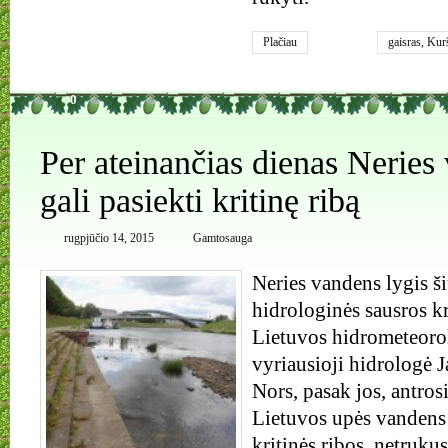
Plačiau
gaisras
,
Kurš
0
Per ateinančias dienas Neries
gali pasiekti kritinę ribą
rugpjūčio 14, 2015
Gamtosauga
Neries vandens lygis š
hidrologinės sausros kri
Lietuvos hidrometeoro
vyriausioji hidrologė 
Nors, pasak jos, antrosi
Lietuvos upės vandens 
kritinės ribos, netrukus 