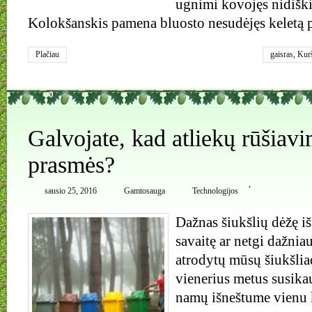
ugnimi kovojęs nidiški
Kolokšanskis pamena bluosto nesudėjęs keletą p
Plačiau
gaisras
,
Kurš
0
Galvojate, kad atliekų rūšiavi
prasmės?
,
sausio 25, 2016
Gamtosauga
Technologijos
Dažnas šiukšlių dėžę iš
savaitę ar netgi dažnia
atrodytų mūsų šiukšliad
vienerius metus susikau
namų išneštume vienu 