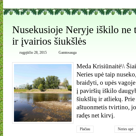
0
Nusekusioje Neryje iškilo ne t
ir įvairios šiukšlės
rugpjūčio 28, 2015
Gamtosauga
Meda Krisiūnaitė\\ Šiai
Neries upė taip nuseko
braidyti, o upės vagoje 
į paviršių iškilo daugy
šiukšlių ir atliekų. Prie
aštuonmetis tvirtino, 
radęs net kirvį.
Plačiau
Neries upė