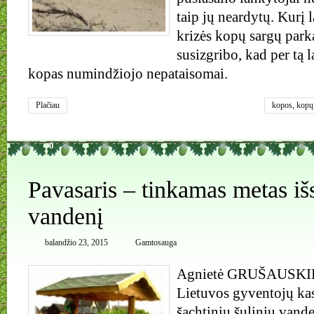
taip jų neardytų. Kurį l
krizės kopų sargų park
susizgribo, kad per tą l
kopas numindžiojo nepataisomai.
Plačiau
kopos
,
kopų
nerijos naci
0
Pavasaris – tinkamas metas išsi
vandenį
balandžio 23, 2015
Gamtosauga
Agnietė GRUŠAUSKIEN
Lietuvos gyventojų kas
šachtinių šulinių vand