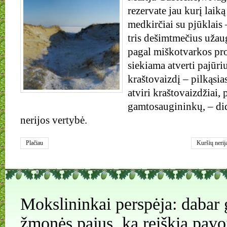
rezervate jau kurį laik
medkirčiai su pjūklais
tris dešimtmečius užau
pagal miškotvarkos pro
siekiama atverti pajūri
kraštovaizdį – pilkąsia
atviri kraštovaizdžiai, 
gamtosaugininkų, – di
nerijos vertybė.
Plačiau
Kuršių nerij
kopos
0
Mokslininkai perspėja: dabar
žmonės pajus, ką reiškia pavo