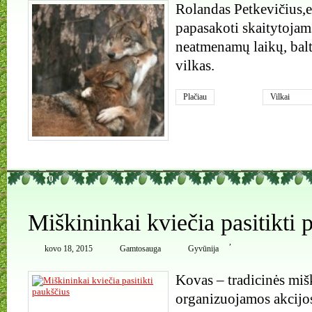
Rolandas Petkevičius,
papasakoti skaitytojams
neatmenamų laikų, balt
vilkas.
Plačiau
Vilkai
0
Miškininkai kviečia pasitikti 
,
kovo 18, 2015
Gamtosauga
Gyvūnija
Kovas – tradicinės mi
organizuojamos akcijos