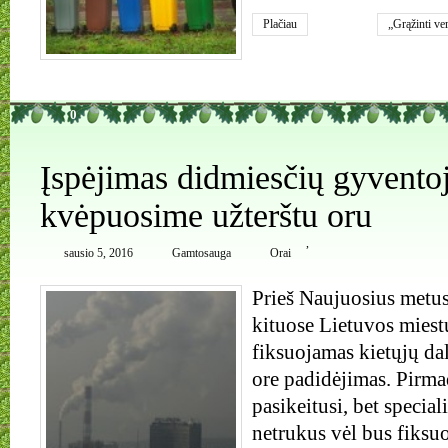
Plačiau
„Grąžinti ve
Medicinos at
0
Įspėjimas didmiesčių gyvento
kvėpuosime užterštu oru
,
sausio 5, 2016
Gamtosauga
Orai
Prieš Naujuosius metus 
kituose Lietuvos mies
fiksuojamas kietųjų da
ore padidėjimas. Pirmad
pasikeitusi, bet speciali
netrukus vėl bus fiksu