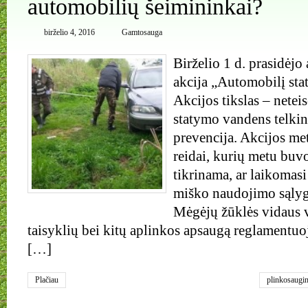
automobilių šeimininkai?
birželio 4, 2016
Gamtosauga
Birželio 1 d. prasidėjo
akcija „Automobilį sta
Akcijos tikslas – netei
statymo vandens telkin
prevencija. Akcijos m
reidai, kurių metu buvo
tikrinama, ar laikomasi
miško naudojimo sąly
Mėgėjų žūklės vidaus 
taisyklių bei kitų aplinkos apsaugą reglamentuoj
[…]
Plačiau
plinkosaugin