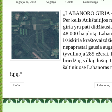
rugsėjo 14, 2018
Augalija
Gamta
Gamtosauga
„LABANORO GIRIA – n
Per kelis Aukštaitijos 
giria yra pati didžiausi
48 000 ha plotą. Laban
išsiskiria kraštovaizdži
nepaprastai gausia auga
tyvuliuoja 285 ežerai.
briedžių, vilkų, lūšių. 
šaltiniuose Labanoras
iųjų.“
Plačiau
Labanoras
,
m
1