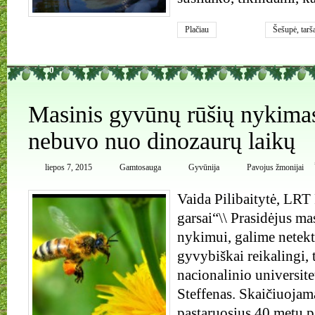
Plačiau
Šešupė
,
tarš
0
Masinis gyvūnų rūšių nykimas
nebuvo nuo dinozaurų laikų
liepos 7, 2015
Gamtosauga
Gyvūnija
Pavojus žmonijai
Vaida Pilibaitytė, LRT
garsai“\\ Prasidėjus m
nykimui, galime netekt
gyvybiškai reikalingi, 
nacionalinio universite
Steffenas. Skaičiuojam
pastaruosius 40 metų p