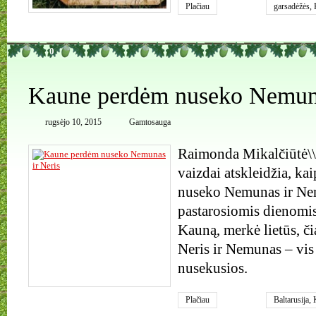
Plačiau
garsadėžės
,
0
Kaune perdėm nuseko Nemuna
rugsėjo 10, 2015
Gamtosauga
Raimonda Mikalčiūtė\\
vaizdai atskleidžia, ka
nuseko Nemunas ir Ner
pastarosiomis dienomis 
Kauną, merkė lietūs, či
Neris ir Nemunas – vis
nusekusios.
Plačiau
Baltarusija
,