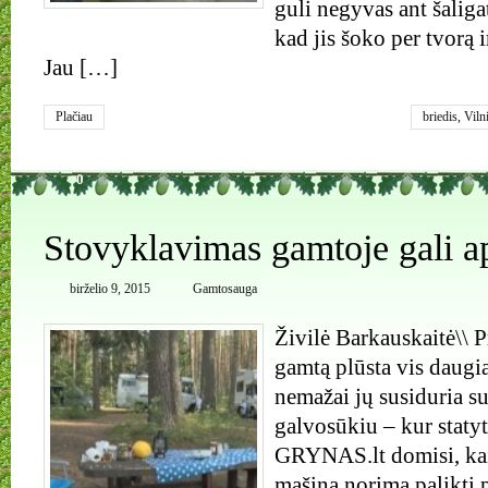
guli negyvas ant šaliga
kad jis šoko per tvorą i
Jau […]
Plačiau
briedis
,
Viln
0
Stovyklavimas gamtoje gali ap
birželio 9, 2015
Gamtosauga
Živilė Barkauskaitė\\ P
gamtą plūsta vis daugia
nemažai jų susiduria 
galvosūkiu – kur statyt
GRYNAS.lt domisi, kai
mašiną norima palikti 