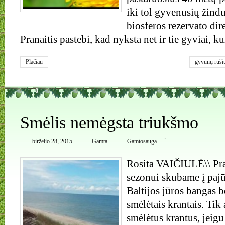
iki tol gyvenusių žind
biosferos rezervato di
Pranaitis pastebi, kad nyksta net ir tie gyviai, ku
Plačiau
gyvūnų rūši
0
Smėlis nemėgsta triukšmo
,
birželio 28, 2015
Gamta
Gamtosauga
Rosita VAIČIULĖ\\ Pra
sezonui skubame į pajūr
Baltijos jūros bangas b
smėlėtais krantais. Tik
smėlėtus krantus, jeigu 