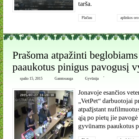
tarša.
Plačiau
aplinkos oro
0
Prašoma atpažinti beglobiam
paaukotus pinigus pavogusį v
,
spalio 15, 2015
Gamtosauga
Gyvūnija
Jonavoje esančios veter
„VetPet“ darbuotojai p
atpažįstant nufilmuotu
ąją po pietų jie pavog
gyvūnams paaukotus p