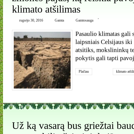
klimato atšilimas
,
rugsėjo 30, 2016
Gamta
Gamtosauga
Pasaulio klimatas gali 
laipsniais Celsijaus iki
atsitiks, mokslininkų t
pokytis gali tapti pavo
Plačiau
klimato atši
0
Už ką vasarą bus griežtai bau