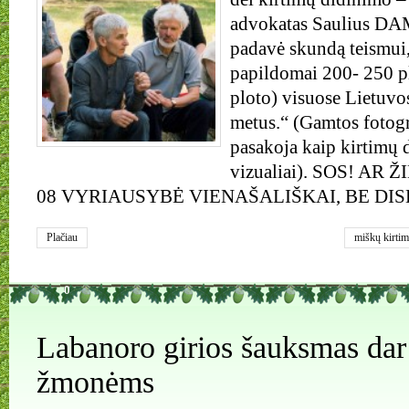
advokatas Saulius
padavė skundą teismui
papildomai 200- 250 pl
ploto) visuose Lietuvo
metus.“ (Gamtos fotog
pasakoja kaip kirtimų 
vizualiai). SOS! AR 
08 VYRIAUSYBĖ VIENAŠALIŠKAI, BE DIS
Plačiau
miškų kirtim
pasipriešini
0
Labanoro girios šauksmas da
žmonėms
,
,