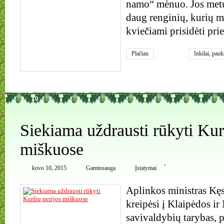
namo“ mėnuo. Jos metu
daug renginių, kurių 
kviečiami prisidėti pri
Plačiau
Inkilai
,
pauk
0
Siekiama uždrausti rūkyti Kur
miškuose
,
kovo 10, 2015
Gamtosauga
Įstatymai
Aplinkos ministras Kęs
kreipėsi į Klaipėdos ir
savivaldybių tarybas, 