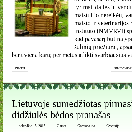
tyrimai, dalies jų vandu
maistui jo nereikėtų va
maisto ir veterinarijos
instituto (NMVRVI) spe
kad pavasarį būtina ypa
šulinių priežiūrai, apsa
bent vieną kartą per metus atlikti svarbiausius
Plačiau
mikrobiologi
tyrimai
,
šuli
0
Lietuvoje sumedžiotas pirmasi
didžiulės bėdos pranašas
,
,
balandžio 15, 2015
Gamta
Gamtosauga
Gyvūnija