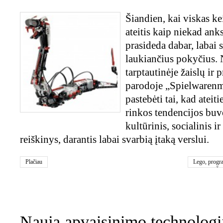
Šiandien, kai viskas keič
ateitis kaip niekad ank
prasideda dabar, labai 
laukiančius pokyčius.
tarptautinėje žaislų ir
parodoje „Spielwarenm
pastebėti tai, kad ateiti
rinkos tendencijos bu
kultūrinis, socialinis i
reiškinys, darantis labai svarbią įtaką verslui.
Plačiau
Lego
,
progr
žaidimai
,
Žai
0
Nauja apvaisinimo technologi