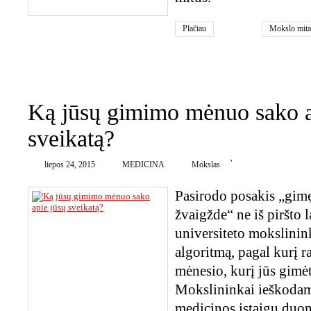
Plačiau
Mokslo mita
0
Ką jūsų gimimo mėnuo sako a
sveikatą?
,
liepos 24, 2015
MEDICINA
Mokslas
Pasirodo posakis „gim
žvaigžde“ ne iš piršto 
universiteto mokslinin
algoritmą, pagal kurį ra
mėnesio, kurį jūs gimėte
Mokslininkai ieškoda
medicinos įstaigų duo