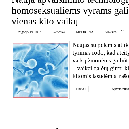
homoseksualiems vyrams gali l
vienas kito vaikų
,
,
rugsėjo 15, 2016
Genetika
MEDICINA
Mokslas
Naujas su pelėmis atli
tyrimas rodo, kad ateit
vaikų žmonėms galbūt 
– vaikai galėtų gimti k
kitomis ląstelėmis, raš
Plačiau
Apvaisinima
DNR
,
genet
0