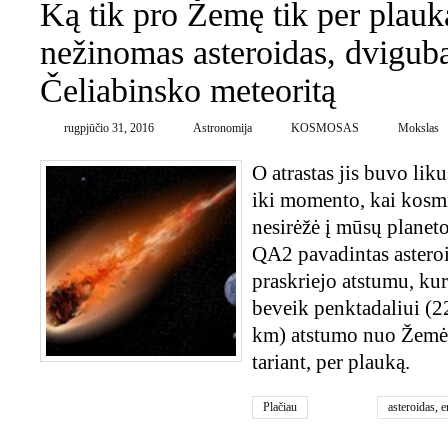
Ką tik pro Žemę tik per plauk
nežinomas asteroidas, dviguba
Čeliabinsko meteoritą
rugpjūčio 31, 2016
Astronomija
KOSMOSAS
Mokslas
O atrastas jis buvo lik
iki momento, kai kosmi
nesirėžė į mūsų planet
QA2 pavadintas astero
praskriejo atstumu, kuri
beveik penktadaliui (2
km) atstumo nuo Žemės
tariant, per plauką.
Plačiau
asteroidas
,
e
Valstijos (J