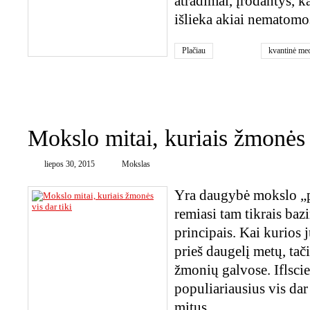
atradimai, įrodantys, ka
išlieka akiai nematomos
Plačiau
kvantinė me
siela
0
Mokslo mitai, kuriais žmonės v
liepos 30, 2015
Mokslas
Yra daugybė mokslo „p
remiasi tam tikrais baz
principais. Kai kurios
prieš daugelį metų, tači
žmonių galvose. Iflsci
populiariausius vis da
mitus.