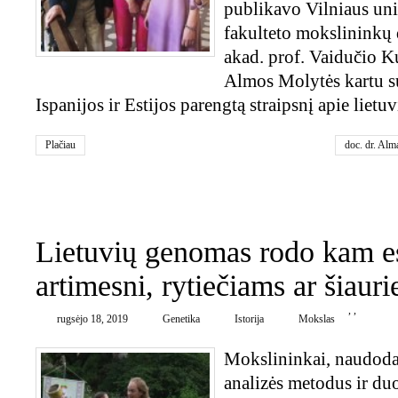
publikavo Vilniaus uni
fakulteto mokslininkų 
akad. prof. Vaidučio Ku
Almos Molytės kartu s
Ispanijos ir Estijos parengtą straipsnį apie lie
Plačiau
doc. dr. Alm
genetika
,
lie
prof. Vaidut
fakultetas
0
Lietuvių genomas rodo kam 
artimesni, rytiečiams ar šiaur
,
,
rugsėjo 18, 2019
Genetika
Istorija
Mokslas
Mokslininkai, naudod
analizės metodus ir d