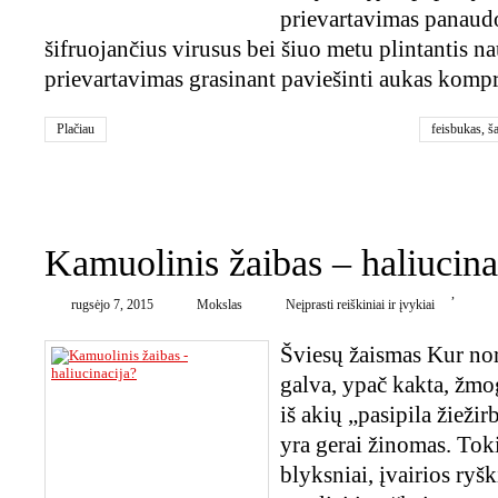
prievartavimas panaud
šifruojančius virusus bei šiuo metu plintantis na
prievartavimas grasinant paviešinti aukas kom
Plačiau
feisbukas
,
š
prievartavim
0
Kamuolinis žaibas – haliucina
,
rugsėjo 7, 2015
Mokslas
Neįprasti reiškiniai ir įvykiai
Šviesų žaismas Kur nors
galva, ypač kakta, žmo
iš akių „pasipila žieži
yra gerai žinomas. Toki
blyksniai, įvairios ryš