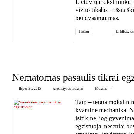
Lietuvių mokslininkų –
vizito tikslas – išsiaiš
bei dvasingumas.
Plačiau
Brėdikis
,
kv
0
Nematomas pasaulis tikrai egz
,
liepos 31, 2015
Alternatyvus mokslas
Mokslas
Taip – teigia mokslini
kvantine mechanika. No
įsitikinę, jog gyvenima
egzistuoja, neseniai bu