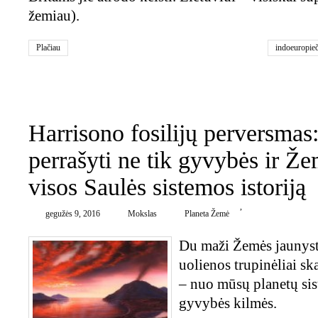
žemiau).
Plačiau
indoeuropieč
0
Harrisono fosilijų perversmas:
perrašyti ne tik gyvybės ir Že
visos Saulės sistemos istoriją
,
gegužės 9, 2016
Mokslas
Planeta Žemė
Du ma­ži Žemės jau­nys­tė­
uo­lie­nos tru­pi­nė­liai ska
– nuo mū­sų pla­ne­tų sis­t
gy­vy­bės kil­mės.