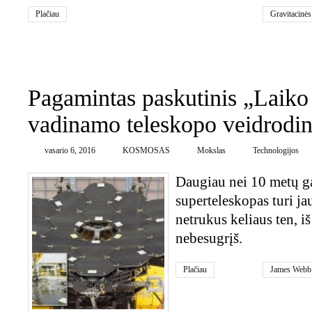
Plačiau
Gravitacinė
0
Pagamintas paskutinis „Laiko
vadinamo teleskopo veidrodin
vasario 6, 2016
KOSMOSAS
Mokslas
Technologijos
Daugiau nei 10 metų 
superteleskopas turi jau
netrukus keliaus ten, i
nebesugrįš.
Plačiau
James Webb 
kosminis su