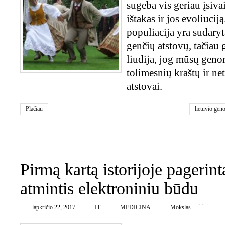
sugeba vis geriau įsiv
ištakas ir jos evoliucij
populiacija yra sudaryt
genčių atstovų, tačiau 
liudija, jog mūsų gen
tolimesnių kraštų ir n
atstovai.
Plačiau
lietuvio gen
0
Pirmą kartą istorijoje pageri
atmintis elektroniniu būdu
,
,
lapkričio 22, 2017
IT
MEDICINA
Mokslas