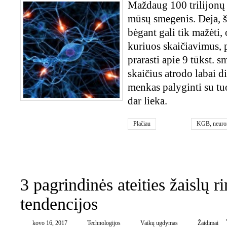
Maždaug 100 trilijonų –
mūsų smegenis. Deja, š
bėgant gali tik mažėti, 
kuriuos skaičiavimus, 
prarasti apie 9 tūkst. 
skaičius atrodo labai did
menkas palyginti su tu
dar lieka.
Plačiau
KGB
,
neuro
0
3 pagrindinės ateities žaislų r
tendencijos
kovo 16, 2017
Technologijos
Vaikų ugdymas
Žaidimai