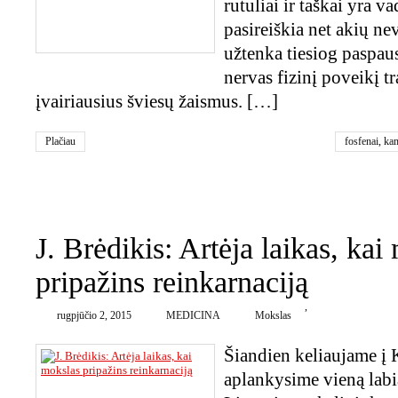
rutuliai ir taškai yra v
pasireiškia net akių nev
užtenka tiesiog paspaus
nervas fizinį poveikį t
įvairiausius šviesų žaismus. […]
Plačiau
fosfenai
,
kam
haliucinacija
0
J. Brėdikis: Artėja laikas, kai
pripažins reinkarnaciją
,
rugpjūčio 2, 2015
MEDICINA
Mokslas
Šiandien keliaujame į 
aplankysime vieną labia