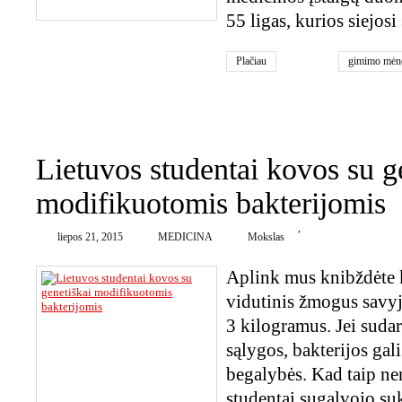
55 ligas, kurios siejos
Plačiau
gimimo mėn
0
Lietuvos studentai kovos su g
modifikuotomis bakterijomis
,
liepos 21, 2015
MEDICINA
Mokslas
Aplink mus knibždėte 
vidutinis žmogus savyj
3 kilogramus. Jei suda
sąlygos, bakterijos gali
begalybės. Kad taip ne
studentai sugalvojo su