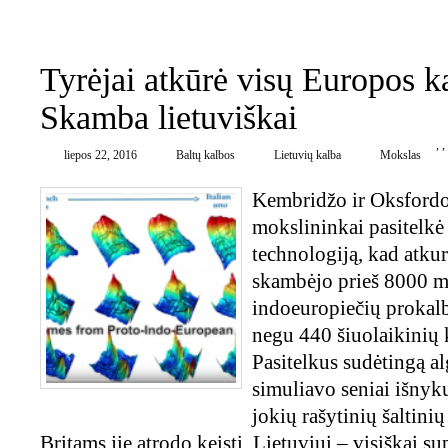
1
Tyrėjai atkūrė visų Europos k
Skamba lietuviškai
,
,
liepos 22, 2016
Baltų kalbos
Lietuvių kalba
Mokslas
Kembridžo ir Oksfordo
mokslininkai pasitelkė
technologiją, kad atkurt
skambėjo prieš 8000 m
indoeuropiečių prokalb
negu 440 šiuolaikinių 
Pasitelkus sudėtingą a
simuliavo seniai išnyku
jokių rašytinių šaltinių
Britams jie atrodo keisti. Lietuviui – visiškai su