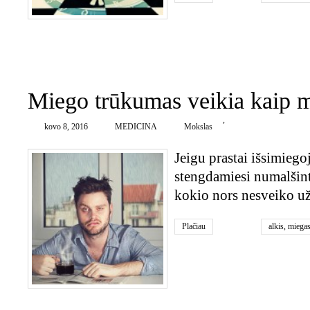
0
Miego trūkumas veikia kaip 
,
kovo 8, 2016
MEDICINA
Mokslas
Jeigu prastai išsimiegoj
stengdamiesi numalšinti
kokio nors nesveiko u
Plačiau
alkis
,
miega