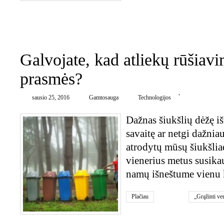
0
Galvojate, kad atliekų rūšiavi
prasmės?
,
sausio 25, 2016
Gamtosauga
Technologijos
Dažnas šiukšlių dėžę iš
savaitę ar netgi dažnia
atrodytų mūsų šiukšliad
vienerius metus susikau
namų išneštume vienu 
Plačiau
„Grąžinti ve
Medicinos at