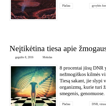
Plačiau
gyvybės fo
0
Neįtikėtina tiesa apie žmoga
gegužės 8, 2016
Mokslas
8 procentai jūsų DNR y
nežmogiškos kilmės vi
Tiesą sakant, jie slypi
organizmų, kurie turi ž
smegenis, genomuose.
Plačiau
DNR
,
virusa