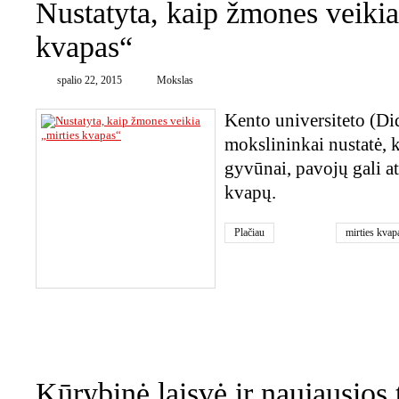
Nustatyta, kaip žmones veikia
kvapas“
spalio 22, 2015
Mokslas
Kento universiteto (Did
mokslininkai nustatė, 
gyvūnai, pavojų gali atp
kvapų.
Plačiau
mirties kvap
0
Kūrybinė laisvė ir naujausios