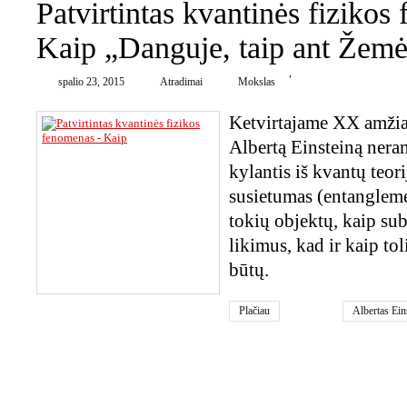
Patvirtintas kvantinės fizikos
Kaip „Danguje, taip ant Žemė
,
spalio 23, 2015
Atradimai
Mokslas
Ketvirtajame XX amžia
Albertą Einsteiną ner
kylantis iš kvantų teor
susietumas (entangleme
tokių objektų, kaip su
likimus, kad ir kaip tol
būtų.
Plačiau
Albertas Ein
kvantinė fizi
susietumas
,
0