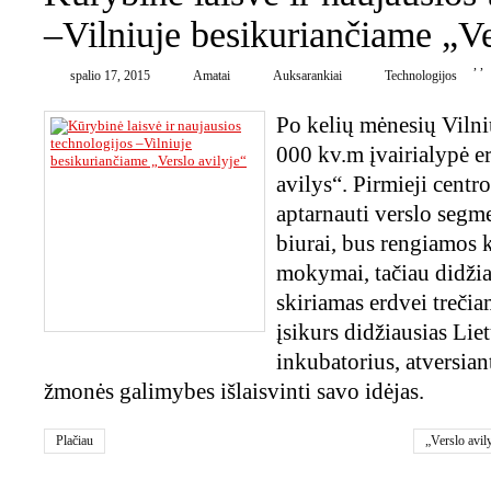
–Vilniuje besikuriančiame „Ve
,
,
spalio 17, 2015
Amatai
Auksarankiai
Technologijos
Po kelių mėnesių Vilniu
000 kv.m įvairialypė e
avilys“. Pirmieji centro
aptarnauti verslo segme
biurai, bus rengiamos k
mokymai, tačiau didži
skiriamas erdvei trečia
įsikurs didžiausias Lie
inkubatorius, atversia
žmonės galimybes išlaisvinti savo idėjas.
Plačiau
„Verslo avil