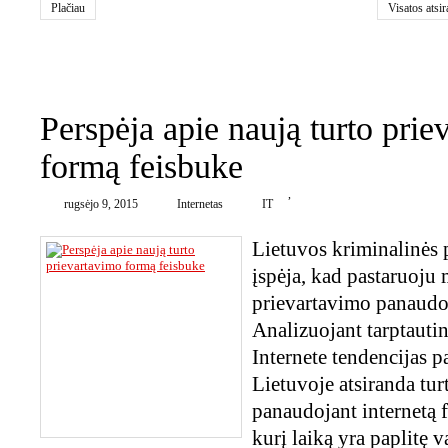
Plačiau
Visatos atsi
0
Perspėja apie naują turto prie
formą feisbuke
,
rugsėjo 9, 2015
Internetas
IT
Lietuvos kriminalinės p
įspėja, kad pastaruoju
prievartavimo panaudoj
Analizuojant tarptaut
Internete tendencijas p
Lietuvoje atsiranda tu
panaudojant internetą 
kurį laiką yra paplitę v