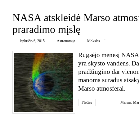
NASA atskleidė Marso atmos
praradimo mįslę
,
lapkričio 6, 2015
Astronomija
Mokslas
Rugsėjo mėnesį NASA 
yra skysto vandens. D
pradžiugino dar vieno
manoma suradus atsaky
Marso atmosferai.
Plačiau
Marsas
,
Mar
0