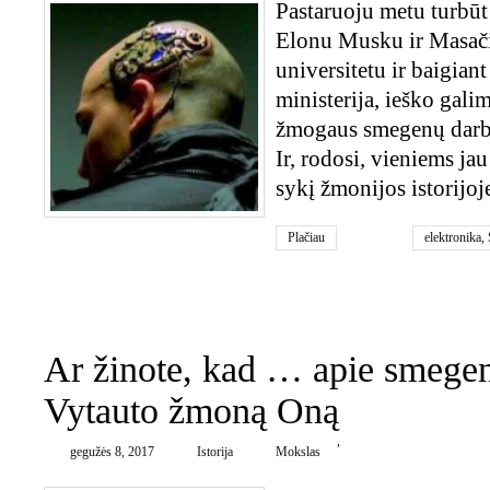
Pastaruoju metu turbūt
Elonu Musku ir Masači
universitetu ir baigia
ministerija, ieško gali
žmogaus smegenų darbą
Ir, rodosi, vieniems ja
sykį žmonijos istorijoj
Plačiau
elektronika
,
0
Ar žinote, kad … apie smege
Vytauto žmoną Oną
,
gegužės 8, 2017
Istorija
Mokslas