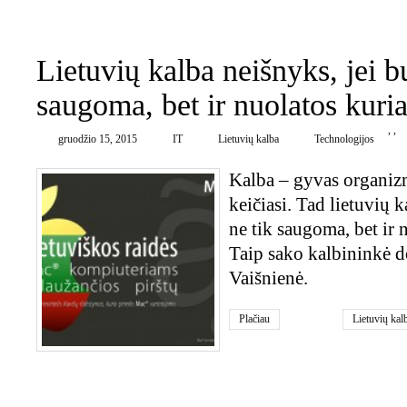
0
Lietuvių kalba neišnyks, jei b
saugoma, bet ir nuolatos kuri
,
,
gruodžio 15, 2015
IT
Lietuvių kalba
Technologijos
Kalba – gyvas organizm
keičiasi. Tad lietuvių k
ne tik saugoma, bet ir 
Taip sako kalbininkė d
Vaišnienė.
Plačiau
Lietuvių kal
0