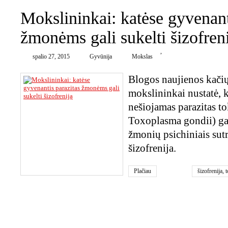
Mokslininkai: katėse gyvenant
žmonėms gali sukelti šizofren
,
spalio 27, 2015
Gyvūnija
Mokslas
Blogos naujienos kači
mokslininkai nustatė, k
nešiojamas parazitas t
Toxoplasma gondii) gal
žmonių psichiniais sutr
šizofrenija.
Plačiau
šizofrenija
,
0