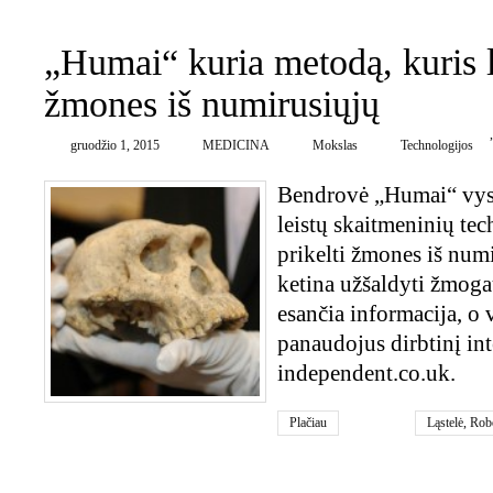
„Humai“ kuria metodą, kuris le
žmones iš numirusiųjų
gruodžio 1, 2015
MEDICINA
Mokslas
Technologijos
Bendrovė „Humai“ vyst
leistų skaitmeninių te
prikelti žmones iš num
ketina užšaldyti žmoga
esančia informacija, o 
panaudojus dirbtinį int
independent.co.uk.
Plačiau
Ląstelė
,
Rob
0