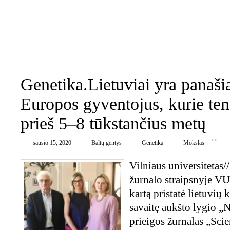
BALTŲ KULTŪROS FORUMAS
PSICHOLOGIJOS FORUMAS
KURO
0
Genetika.Lietuviai yra panašia
Europos gyventojus, kurie te
prieš 5–8 tūkstančius metų
,
,
sausio 15, 2020
Baltų gentys
Genetika
Mokslas
Vilniaus universitetas/
žurnalo straipsnyje VU
kartą pristatė lietuvių 
savaitę aukšto lygio „N
prieigos žurnalas „Scie