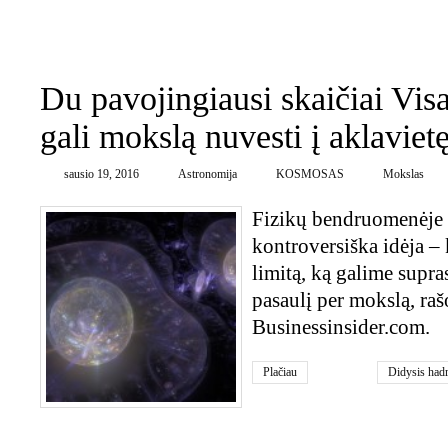
0
Du pavojingiausi skaičiai Visa
gali mokslą nuvesti į aklaviet
sausio 19, 2016
Astronomija
KOSMOSAS
Mokslas
Fizikų bendruomenėje b
kontroversiška idėja –
limitą, ką galime supra
pasaulį per mokslą, raš
Businessinsider.com.
Plačiau
Didysis hadr
kosmosas
,
V