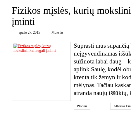
Fizikos mįslės, kurių mokslini
įminti
spalio 27, 2015
Mokslas
Suprasti mus supančią V
neįgyvendinamas iššūkis
sužinota labai daug – k
aplink Saulę, kodėl ob
krenta tik žemyn ir ko
mėlynas. Tačiau kaskar
atranda naujų iššūkių, 
Plačiau
Albertas Ein
kosmosas
,
š
0