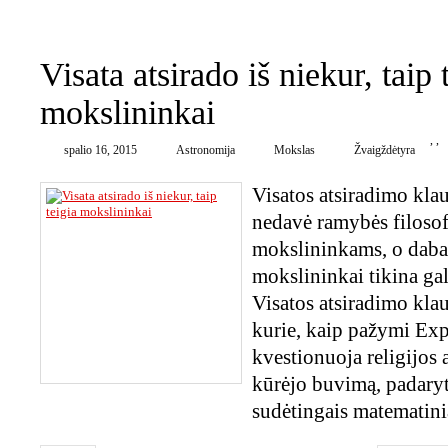
0
Visata atsirado iš niekur, taip 
mokslininkai
,
,
spalio 16, 2015
Astronomija
Mokslas
Žvaigždėtyra
Visatos atsiradimo kla
nedavė ramybės filosof
mokslininkams, o dab
mokslininkai tikina gal
Visatos atsiradimo kla
kurie, kaip pažymi Exp
kvestionuoja religijos 
kūrėjo buvimą, padaryt
sudėtingais matematini