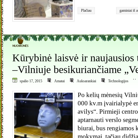
Plačiau
gaminiai iš a
0
Kūrybinė laisvė ir naujausios
–Vilniuje besikuriančiame „Ve
,
,
spalio 17, 2015
Amatai
Auksarankiai
Technologijos
Po kelių mėnesių Vilniu
000 kv.m įvairialypė e
avilys“. Pirmieji centro
aptarnauti verslo segme
biurai, bus rengiamos k
mokymai, tačiau didži