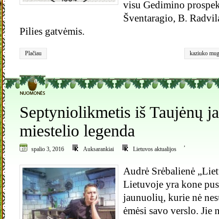
visu Gedimino prospekt
Šventaragio, B. Radvil
Pilies gatvėmis.
Plačiau
kaziuko mu
0
Septyniolikmetis iš Taujėnų ja
miestelio legenda
,
spalio 3, 2016
Auksarankiai
Lietuvos aktualijos
Audrė Srėbalienė „Liet
Lietuvoje yra kone pus
jaunuolių, kurie nė ne
ėmėsi savo verslo. Jie