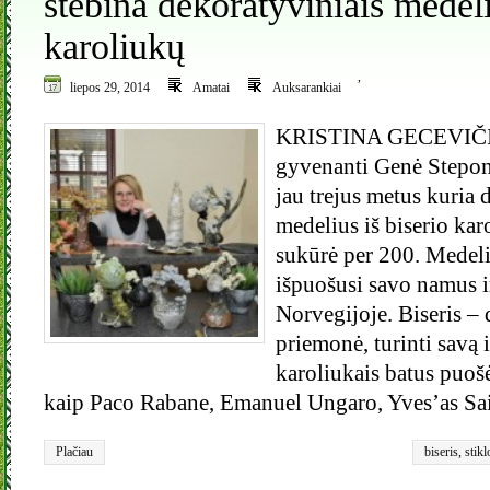
stebina dekoratyviniais medelia
karoliukų
,
liepos 29, 2014
Amatai
Auksarankiai
KRISTINA GECEVIČIŪ
gyvenanti Genė Stepon
jau trejus metus kuria 
medelius iš biserio kar
sukūrė per 200. Medel
išpuošusi savo namus ir
Norvegijoje. Biseris –
priemonė, turinti savą i
karoliukais batus puošė
kaip Paco Rabane, Emanuel Ungaro, Yves’as Sai
Plačiau
biseris
,
stikl