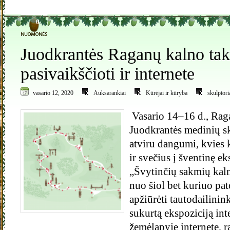
0
Juodkrantės Raganų kalno tak
pasivaikščioti ir internete
vasario 12, 2020
Auksarankiai
Kūrėjai ir kūryba
skulptori
Vasario 14–16 d., Rag
Juodkrantės medinių s
atviru dangumi, kvies
ir svečius į šventinę e
„Švytinčių sakmių kaln
nuo šiol bet kuriuo pa
apžiūrėti tautodailini
sukurtą ekspoziciją in
žemėlapyje internete, 