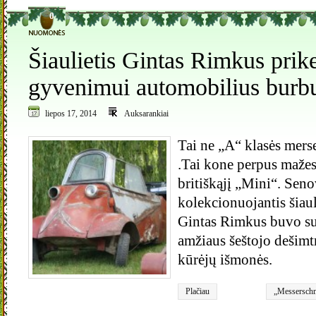
0
Šiaulietis Gintas Rimkus prik
gyvenimui automobilius burb
liepos 17, 2014
Auksarankiai
Tai ne „A“ klasės mers
.Tai kone perpus mažes
britiškąjį „Mini“. Sen
kolekcionuojantis šiaul
Gintas Rimkus buvo su
amžiaus šeštojo dešim
kūrėjų išmonės.
Plačiau
„Messerschm
„Velorex“.
,
senoviniai a