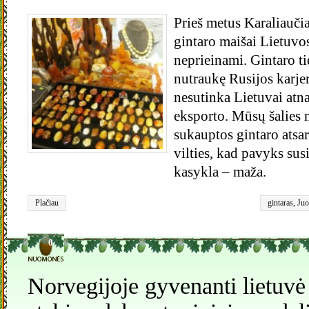
Prieš metus Karaliaučia
gintaro maišai Lietuvos
neprieinami. Gintaro ti
nutraukę Rusijos karje
nesutinka Lietuvai atna
eksporto. Mūsų šalies m
sukauptos gintaro atsar
vilties, kad pavyks susi
kasykla – maža.
Plačiau
gintaras
,
Juo
juvelyrika
,
K
0
Norvegijoje gyvenanti lietuvė