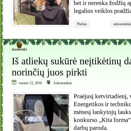
bet ir nerenka žodžių a
legalios veiklos pradži
Plačiau
auksarankiai
0
Iš atliekų sukūrė neįtikėtinų d
norinčių juos pirkti
vasario 12, 2016
Auksarankiai
Praėjusį ketvirtadienį, 
Energetikos ir techniko
mėnesį lankytojų lauks
konkurso „Kita forma“
darbų paroda.