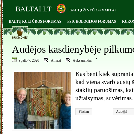
BALTŲ KULTŪROS FORUMAS
PSICHOLOGIJOS FORUMAS
KURO
0
Audėjos kasdienybėje pilkum
,
spalio 7, 2020
Amatai
Auksarankiai
Kas bent kiek supranta
kad viena svarbiausių š
staklių paruošimas, ka
užtaisymas, suvėrimas.
Plačiau
Audėjai