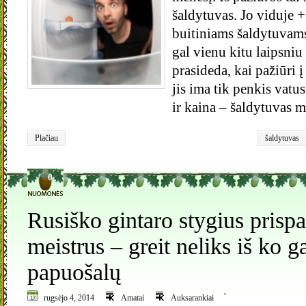
šaldytuvas. Jo viduje +
buitiniams šaldytuvams
gal vienu kitu laipsn
prasideda, kai pažiūri 
jis ima tik penkis vatu
ir kaina – šaldytuvas
Plačiau
šaldytuvas
0
Rusiško gintaro stygius prisp
meistrus – greit neliks iš ko g
papuošalų
,
rugsėjo 4, 2014
Amatai
Auksarankiai