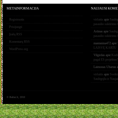
METAINFORMACIJA
NAUJAUSI KOME
Registruotis
viršaitis
apie
Saulėg
pasaulio sukūrimo 
Prisijungti
Arūnas
apie
Saulėg
Įrašų RSS
pasaulio sukūrimo 
Komentarų RSS
mantanina472
apie
LAISVĘ KARTU
WordPress.org
Vilgirdas
apie
Kodėl
pagal ES projektus
Laimonas Ubartas
a
viršaitis
apie
Sveik
Saulėgrįža ir Nauja
© Baltai.lt, 2010