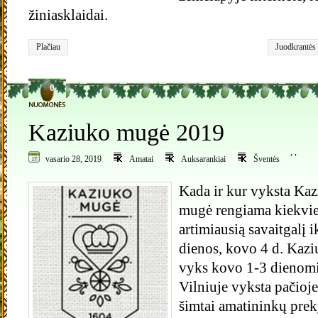
žiniasklaidai.
Plačiau
Juodkrantės
0
Kaziuko mugė 2019
,
,
vasario 28, 2019
Amatai
Auksarankiai
Šventės
Kada ir kur vyksta Ka
mugė rengiama kiekvie
artimiausią savaitgalį 
dienos, kovo 4 d. Kaz
vyks kovo 1-3 dienom
Vilniuje vyksta pačioje
šimtai amatininkų preky