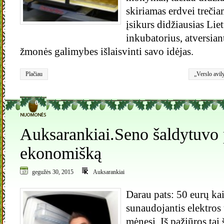
skiriamas erdvei trečia
įsikurs didžiausias Lie
inkubatorius, atversia
žmonės galimybes išlaisvinti savo idėjas.
Plačiau
„Verslo avil
0
Auksarankiai.Seno šaldytuvo 
ekonomišką
gegužės 30, 2015
Auksarankiai
Darau pats: 50 eurų ka
sunaudojantis elektros 
mėnesį. Iš pažiūros tai