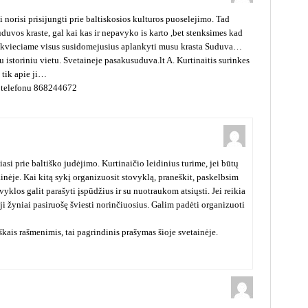
 norisi prisijungti prie baltiskosios kulturos puoselejimo. Tad
uvos kraste, gal kai kas ir nepavyko is karto ,bet stenksimes kad
 kvieciame visus susidomejusius aplankyti musu krasta Suduva…
tu istoriniu vietu. Svetaineje pasakusuduva.lt A. Kurtinaitis surinkes
 tik apie ji…
a telefonu 868244672
si prie baltiško judėjimo. Kurtinaičio leidinius turime, jei būtų
ainėje. Kai kitą sykį organizuosit stovyklą, praneškit, paskelbsim
vyklos galit parašyti įspūdžius ir su nuotraukom atsiųsti. Jei reikia
ji žyniai pasiruošę šviesti norinčiuosius. Galim padėti organizuoti
škais rašmenimis, tai pagrindinis prašymas šioje svetainėje.