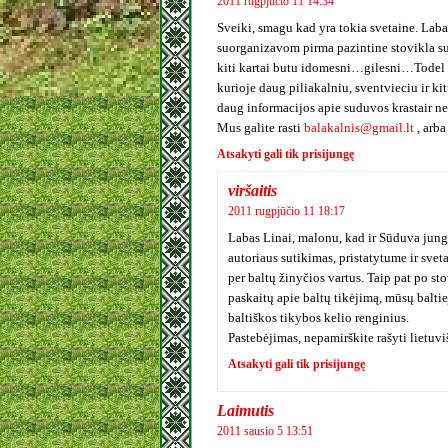
2011 rugpjūčio 11 14:34
Sveiki, smagu kad yra tokia svetaine. Labai
suorganizavom pirma pazintine stovikla sud
kiti kartai butu idomesni…gilesni…Todel
kurioje daug piliakalniu, sventvieciu ir ki
daug informacijos apie suduvos krastair ne
Mus galite rasti
balakalnis@gmail.lt
, arb
Atsakyti gali tik prisijungę
viršaitis
2011 rugpjūčio 11 18:17
Labas Linai, malonu, kad ir Sūduva jungia
autoriaus sutikimas, pristatytume ir svet
per baltų žinyčios vartus. Taip pat po sto
paskaitų apie baltų tikėjimą, mūsų baltie
baltiškos tikybos kelio renginius.
Pastebėjimas, nepamirškite rašyti lietuvi
Atsakyti gali tik prisijungę
Laimutis
2011 sausio 5 13:51