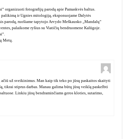
“ organizuoti fotografijų parodą apie Pamaskvės baltus.
į palikimą ir Ugnies mitologiją, eksponuojame Dalytės
iais parodą, ruošiame tapytojo Arvydo Meškausko „Mandalų“
ventes, palaikome ryšius su Viatičių bendruomene Kalūgoje.
i“.
ų Metų.
 ačiū už sveikinimus. Man kaip tik teko po jūsų paskaitos skaityti
, tikrai stiprus darbas. Manau galima būtų jūsų veiklą paskelbti
 baltuose. Linkiu jūsų bendraminčiams geros kloties, sutarimo,