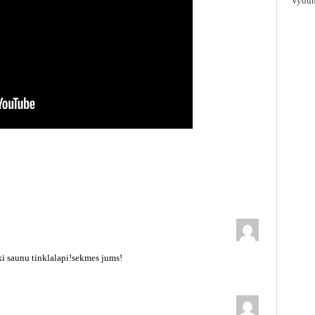
Vydūn
ki saunu tinklalapi!sekmes jums!