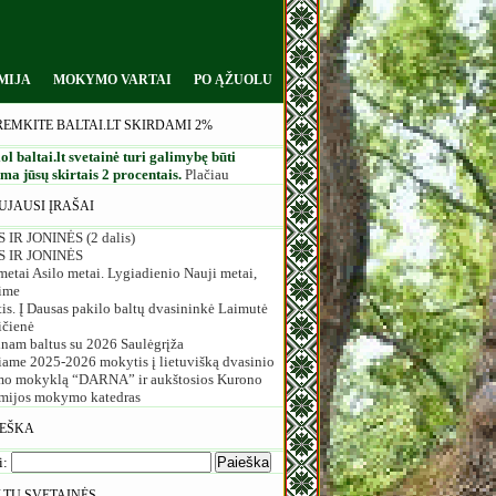
MIJA
MOKYMO VARTAI
PO ĄŽUOLU
REMKITE BALTAI.LT SKIRDAMI 2%
ol baltai.lt svetainė turi galimybę būti
a jūsų skirtais 2 procentais.
Plačiau
UJAUSI ĮRAŠAI
 IR JONINĖS (2 dalis)
S IR JONINĖS
etai Asilo metai. Lygiadienio Nauji metai,
ime
is. Į Dausas pakilo baltų dvasininkė Laimutė
ičienė
inam baltus su 2026 Saulėgrįža
iame 2025-2026 mokytis į lietuvišką dvasinio
o mokyklą “DARNA” ir aukštosios Kurono
mijos mokymo katedras
IEŠKA
i:
LTŲ SVETAINĖS