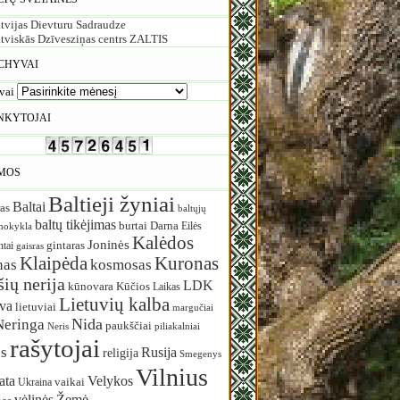
tvijas Dievturu Sadraudze
tviskās Dzīvesziņas centrs ZALTIS
CHYVAI
vai
NKYTOJAI
MOS
Baltieji žyniai
Baltai
as
baltųjų
baltų tikėjimas
burtai
Darna
Eilės
mokykla
Kalėdos
Joninės
ntai
gintaras
gaisras
Klaipėda
Kuronas
nas
kosmosas
ių nerija
LDK
Kūčios
kūnovara
Laikas
Lietuvių kalba
uva
lietuviai
margučiai
Nida
Neringa
paukščiai
Neris
piliakalniai
rašytojai
s
Rusija
religija
Smegenys
Vilnius
ata
Velykos
vaikai
Ukraina
vėlinės
Žemė