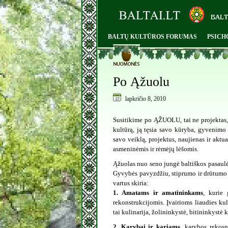
BALTŲ KULTŪROS FORUMAS
PSICH
5
Po Ąžuolu
lapkričio 8, 2010
Susitikime po ĄŽUOLU, tai ne projektas, t
kultūrą, ją tęsia savo kūryba, gyvenimo 
savo veiklą, projektus, naujienas ir akt
asmeninėmis ir rėmėjų lėšomis.
Ąžuolas nuo seno jungė baltiškos pasaulė
Gyvybės pavyzdžiu, stiprumo ir drūtumo 
vartus skiria:
1. Amatams ir amatininkams
, kurie 
rekonstrukcijomis. Įvairioms liaudies ku
tai kulinarija, žolininkystė, bitininkystė k
2. Karybai ir kariams
, karybos rekosn