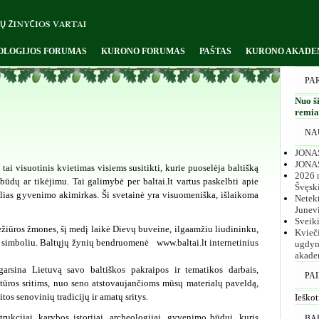
OLOGIJOS FORUMAS
KURONO FORUMAS
PAŠTAS
KURONO AKADE
PA
Nuo ši
remiam
NA
JONAS
JONA
ai visuotinis kvietimas visiems susitikti, kurie puoselėja baltišką
2026 m
būdų ar tikėjimu. Tai galimybė per baltai.lt vartus paskelbti apie
Švęsk
ualias gyvenimo akimirkas. Ši svetainė yra visuomeniška, išlaikoma
Netekt
Junev
Sveik
žiūros žmones, šį medį laikė Dievų buveine, ilgaamžiu liudininku,
Kvieč
simboliu. Baltųjų žynių bendruomenė www.baltai.lt internetinius
ugdym
akade
garsina Lietuvą savo baltiškos pakraipos ir tematikos darbais,
PA
ltūros sritims, nuo seno atstovaujančioms mūsų materialų paveldą,
itos senovinių tradicijų ir amatų sritys.
Ieškot
trukcijai, karybos istorijai, archeologijai, gyvenimo būdui, kuris
BA