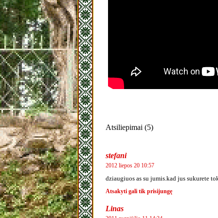
Atsiliepimai (5)
stefani
2012 liepos 20 10:57
dziaugiuos as su jumis.kad jus sukurete to
Atsakyti gali tik prisijungę
Linas