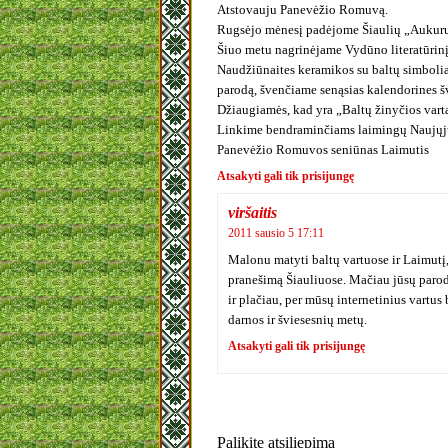
Atstovauju Panevėžio Romuvą.
Rugsėjo mėnesį padėjome Šiaulių „Aukurui
Šiuo metu nagrinėjame Vydūno literatūrin
Naudžiūnaites keramikos su baltų simbol
parodą, švenčiame senąsias kalendorines š
Džiaugiamės, kad yra „Baltų žinyčios varta
Linkime bendraminčiams laimingų Naujųj
Panevėžio Romuvos seniūnas Laimutis
Atsakyti gali tik prisijungę
viršaitis
2011 sausio 5 17:11
Malonu matyti baltų vartuose ir Laimutį,
pranešimą Šiauliuose. Mačiau jūsų parodą
ir plačiau, per mūsų internetinius vartus
darnos ir šviesesnių metų.
Atsakyti gali tik prisijungę
Palikite atsiliepimą