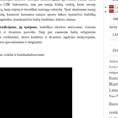
us LDK laikotarius, taip pat naujų klubų veiklą, kurie savaip
La
vą, kaip stiprią ir istoriškai turtingą valstybę. Ypač skatiname naujų
La
imą, kuriuose kuriamos naujos sporto šakos, tęsiančios baltišką
agrindus, įtraukiančios baltų žaidimus, šokius, dainas.
AR
radicijoms, jų tęsėjams
, baltiškos tikybos atstovams, visiems
Archy
et ir dvasiniu paveldu. Taip pat esamoms baltų religinėms
LA
os viešinimui, doros kultūros ir dvasinio ugdymo mokytojams,
os specialistams ir mėgėjams.
ŽY
ai veiklai ir bendradarbiavimui.
Aukur
žynių 
emigra
Kau
Kurš
Liet
Nasa
Raso
sveik