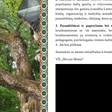
populiarina baltų genčių ir vėlyvesni
interpretuoja, bet garsina įvaizdžiu Lietu
klubų, organizacijų ir mokyklų atsirad
pasaulėžiūrą, simbolius, tikėjimą, doros p
3. Pasaulėžiūrai ir papročiams bei t
besidomintiems ne tik materialiu, b
bendruomenėms, jų svetainių ir veikl
pedagogams, psichologams, etninės kultūr
4. dar bus pildoma
Susisiekite su mumis info@baltai.lt bendr
VŠį „Devyni Mokai“