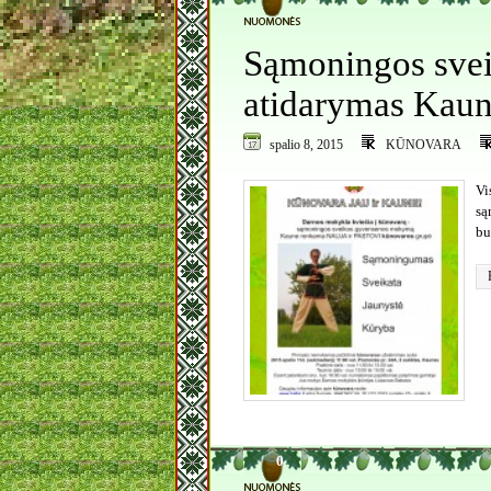
Sąmoningos sve
atidarymas Kau
spalio 8, 2015
KŪNOVARA
Vi
są
bu
0