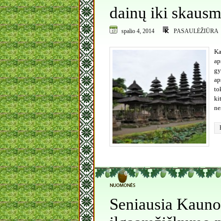
dainų iki skausm
spalio 4, 2014
PASAULĖŽIŪRA
Ka
ap
gy
ap
to
ki
ne
0
Seniausia Kauno