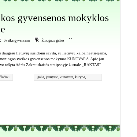
ikos gyvensenos mokyklos
ne
,
,
Sveika gyvensena
Žmogaus galios
s daugiau lietuvių susidomi savita, su lietuvių kalba neatsiejama,
moningos sveikos gyvensenos mokymas KŪNOVARA. Apie jau
vo rašyta Adrės Zakrauskaitės straipsnyje žurnale „RAKTAS“.
Plačiau
galia
,
jaunystė
,
kūnovara
,
kūryba
,
sąmoningumas
,
sveikata