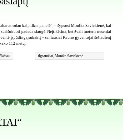
aslaptį
abar atrodau kaip tikra panelė“, – šypsosi Monika Savickienė, kai
i susišukuoti padeda slaugė. Neįtikėtina, bet žvali moteris neseniai
šventė įspūdingą sukaktį – seniausiai Kauno gyventojai šeštadienį
kako 112 metų.
Plačiau
ilgaamžiai
,
Monika Savickienė
TAI“