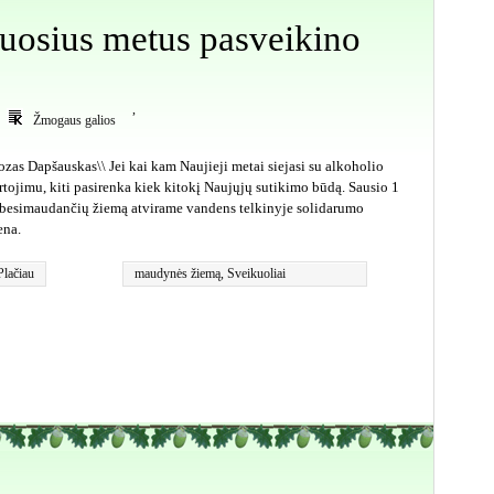
juosius metus pasveikino
,
Žmogaus galios
ozas Dapšauskas\\ Jei kai kam Naujieji metai siejasi su alkoholio
rtojimu, kiti pasirenka kiek kitokį Naujųjų sutikimo būdą. Sausio 1
 besimaudančių žiemą atvirame vandens telkinyje solidarumo
ena.
Plačiau
maudynės žiemą
,
Sveikuoliai