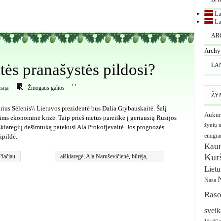
La
La
AR
Archy
tės pranašystės pildosi?
LA
,
,
sija
Žmogaus galios
ŽY
rius Sėlenis\\ Lietuvos prezidentė bus Dalia Grybauskaitė. Šalį
Aukur
ims ekonominė krizė. Taip prieš metus pareiškė į geriausių Rusijos
žynių 
škiaregių dešimtuką patekusi Ala Prokofjevaitė. Jos prognozės
emigra
sipildė.
Kau
Kurš
Plačiau
aiškiaregė
,
Ala Naruševičienė
,
būrėja
,
burtai
Liet
Nasa
Raso
sveik