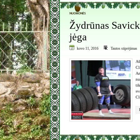
0
Žydrūnas Savicka
jėga
kovo 11, 2016
Tautos stiprėjimas
Aš
Cl
Am
nu
ti
sv
Cl
0