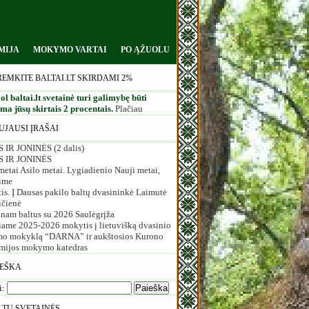
MIJA
MOKYMO VARTAI
PO ĄŽUOLU
REMKITE BALTAI.LT SKIRDAMI 2%
ol baltai.lt svetainė turi galimybę būti
a jūsų skirtais 2 procentais.
Plačiau
UJAUSI ĮRAŠAI
 IR JONINĖS (2 dalis)
S IR JONINĖS
etai Asilo metai. Lygiadienio Nauji metai,
ime
is. Į Dausas pakilo baltų dvasininkė Laimutė
ičienė
inam baltus su 2026 Saulėgrįža
iame 2025-2026 mokytis į lietuvišką dvasinio
o mokyklą “DARNA” ir aukštosios Kurono
mijos mokymo katedras
IEŠKA
i:
LTŲ SVETAINĖS