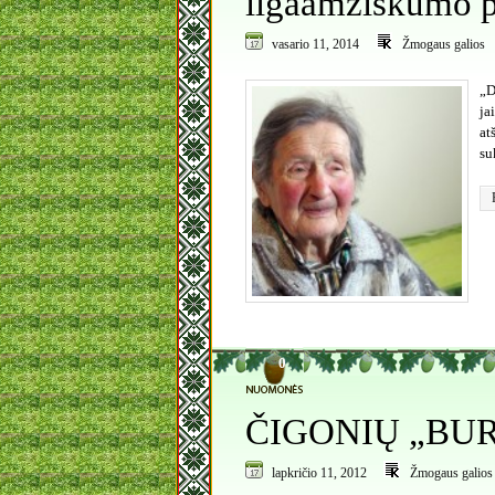
ilgaamžiškumo p
vasario 11, 2014
Žmogaus galios
„D
ja
at
su
0
ČIGONIŲ „BUR
lapkričio 11, 2012
Žmogaus galios