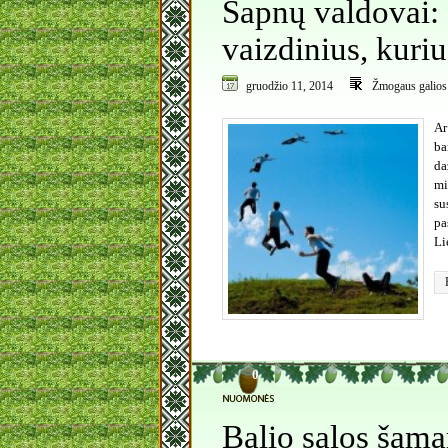
Sapnų valdovai: 
vaizdinius, kur
gruodžio 11, 2014
Žmogaus galios
Ar
ba
da
mi
su
pa
Li
0
Balio salos šama