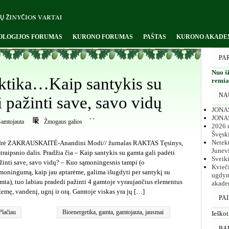
OLOGIJOS FORUMAS
KURONO FORUMAS
PAŠTAS
KURONO AKADE
PA
Nuo ši
ktika…Kaip santykis su
remiam
NA
 pažinti save, savo vidų
JONAS
,
,
JONA
amtojauta
Žmogaus galios
2026 m
Švęsk
Netekt
rė ZAKRAUSKAITĖ-Anandini Modi// žurnalas RAKTAS Tęsinys,
Junev
straipsnio dalis. Pradžia čia – Kaip santykis su gamta gali padėti
Sveik
žinti save, savo vidų? – Kuo sąmoningesnis tampi (o
Kvieč
moningumą, kaip jau aptarėme, galima išugdyti per santykį su
ugdym
mta), tuo labiau pradedi pažinti 4 gamtoje vyraujančius elementus
akade
žemę, vandenį, ugnį ir orą. Gamtoje viskas yra jų […]
PA
Plačiau
Bioenergetika
,
gamta
,
gamtojauta
,
jausmai
Ieškot
BA