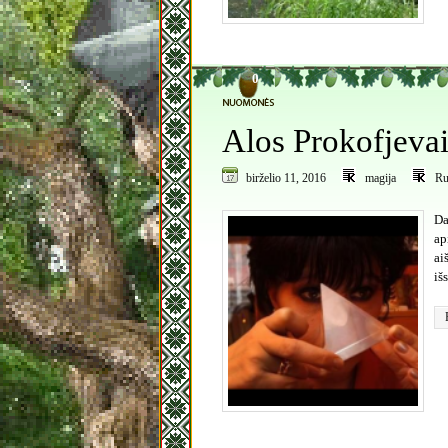
0
Alos Prokofjevai
birželio 11, 2016
magija
Ru
Da
ap
ai
iš