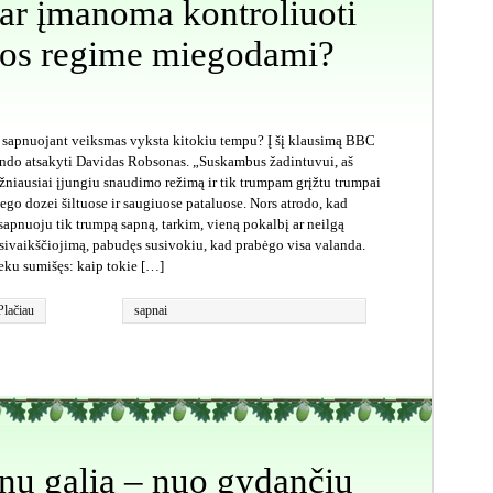
ar įmanoma kontroliuoti
iuos regime miegodami?
 sapnuojant veiksmas vyksta kitokiu tempu? Į šį klausimą BBC
ndo atsakyti Davidas Robsonas. „Suskambus žadintuvui, aš
žniausiai įjungiu snaudimo režimą ir tik trumpam grįžtu trumpai
ego dozei šiltuose ir saugiuose pataluose. Nors atrodo, kad
sapnuoju tik trumpą sapną, tarkim, vieną pokalbį ar neilgą
sivaikščiojimą, pabudęs susivokiu, kad prabėgo visa valanda.
eku sumišęs: kaip tokie […]
Plačiau
sapnai
nų galia – nuo gydančių