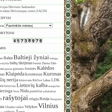
tvijas Dievturu Sadraudze
tviskās Dzīvesziņas centrs ZALTIS
CHYVAI
vai
NKYTOJAI
MOS
Baltieji žyniai
Baltai
as
baltųjų
baltų tikėjimas
burtai
Darna
Eilės
mokykla
Kalėdos
Joninės
ntai
gintaras
gaisras
Klaipėda
Kuronas
nas
kosmosas
ių nerija
LDK
Kūčios
kūnovara
Laikas
Lietuvių kalba
uva
lietuviai
margučiai
Nida
Neringa
paukščiai
Neris
piliakalniai
rašytojai
s
Rusija
religija
Smegenys
Vilnius
ata
Velykos
vaikai
Ukraina
vėlinės
Žemė