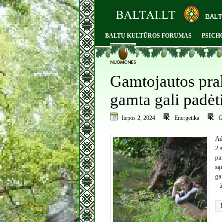
BALTŲ KULTŪROS FORUMAS
PSICH
0
Gamtojautos pra
gamta gali padėti
liepos 2, 2024
Energetika
G
Ad
2 
pa
są
ga
– 