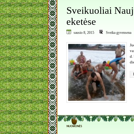
Sveikuoliai Nau
eketėse
sausio 8, 2015
Sveika gyvensena
Ju
va
d.
di
0