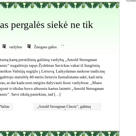
Vydūn
s pergalės siekė ne tik
,
,
varžybos
Žmogaus galios
tuntą kartą prestižinių galiūnų varžybų „Arnold Strongman
assic“ nugalėtoju tapęs Žydrūnas Savickas vakar iš Jungtinių
erikos Valstijų sugrįžo į Lietuvą. Laikydamas rankose tradicinę
galėtojo statulėlę 40-metis lietuvis žurnalistams sakė, kad nėra
kras, ar dar kada nors mėgins dalyvauti šiose varžybose. „Mano
ajonė ir tikslas buvo aštuonis kartus laimėti „Arnold Strongman
assic“. Savo tikslą pasiekiau, tad […]
Plačiau
„Arnold Strongman Classic“
,
galiūnų
varžybos
,
pergalė
,
Žydrūnas Savickas