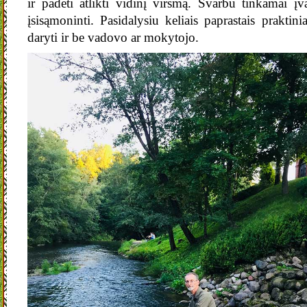
ir padėti atlikti vidinį virsmą. Svarbu tinkamai įva
įsisąmoninti. Pasidalysiu keliais paprastais praktinia
daryti ir be vadovo ar mokytojo.