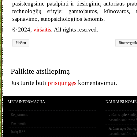
pasistengsime patalpinti ir tiesioginių autoriaus pra
technologijų srityje: gamtojautos, kūnovaros,
sapnavimo, etnopsichologijos temomis.
© 2024,
viršaitis
. All rights reserved.
Plačiau
Bioenergetik
Palikite atsiliepimą
Jūs turite būti
prisijungęs
komentavimui.
METAINFORMACIJA
NAUJAUSI KOME
Registruotis
viršaitis
apie
Saulėg
pasaulio sukūrimo 
Prisijungti
Arūnas
apie
Saulėg
Įrašų RSS
pasaulio sukūrimo 