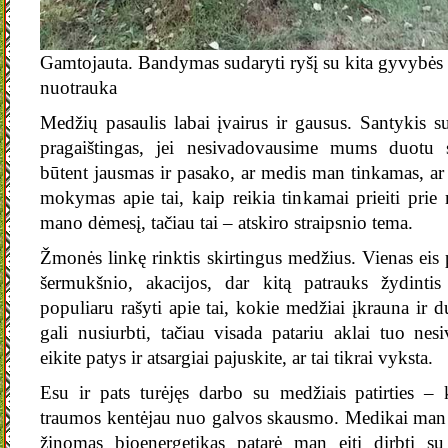
Gamtojauta. Bandymas sudaryti ryšį su kita gyvybės
nuotrauka
Medžių pasaulis labai įvairus ir gausus. Santykis s
pragaištingas, jei nesivadovausime mums duotu s
būtent jausmas ir pasako, ar medis man tinkamas, ar ne
mokymas apie tai, kaip reikia tinkamai prieiti prie
mano dėmesį, tačiau tai – atskiro straipsnio tema.
Žmonės linkę rinktis skirtingus medžius. Vienas eis p
šermukšnio, akacijos, dar kitą patrauks žydinti
populiaru rašyti apie tai, kokie medžiai įkrauna ir 
gali nusiurbti, tačiau visada patariu aklai tuo nes
eikite patys ir atsargiai pajuskite, ar tai tikrai vyksta.
Esu ir pats turėjęs darbo su medžiais patirties –
traumos kentėjau nuo galvos skausmo. Medikai man 
žinomas bioenergetikas patarė man eiti dirbti su l