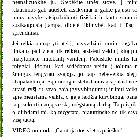
neanalizuokite jų. Stebėkite upės srovę. Į mint
klausimus gali atitekėti atsakymai ir galite pajusti
jums pavyks atsipalaiduoti fiziškai ir kartu sąmoni
susikaupusią įtampą, didelė tikimybė, kad į jūsų 
sprendimai.
Jei reikia apmąstyti ateitį, pavyzdžiui, norite pagal
tinka ta pati vieta, tik reikėtų atsisėsti veidu į kitą p
matytumėte nutekantį vandenį. Paleiskite mintis lai
tolygiai. Įdomu, kad sėdėdamas veidu į tolumą n
žmogus lengviau svajoja, jo taip nebeveikia slegi
atsipalaiduoja. Sąmoningai stebėdamas atsipalaidavu
atrasti ryšį su savo gaja (gyvybingumu) ir imti veikt
apie mėgstamą veiklą, o gaja leidžia kūrybingai panau
taip sukurti naują verslą, mėgstamą darbą. Taip išpild
o dirbdami tai, ką mėgstate, praturtinsite ne tik save
visą tautą.
VIDEO nuoroda „Gamtojautos vietos paieška“