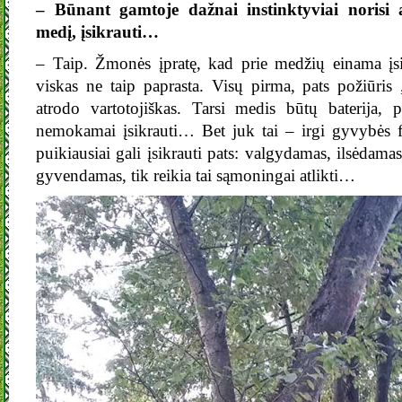
– Būnant gamtoje dažnai instinktyviai norisi 
medį, įsikrauti…
– Taip. Žmonės įpratę, kad prie medžių einama įsik
viskas ne taip paprasta. Visų pirma, pats požiūris 
atrodo vartotojiškas. Tarsi medis būtų baterija, p
nemokamai įsikrauti… Bet juk tai – irgi gyvybės f
puikiausiai gali įsikrauti pats: valgydamas, ilsėdamas
gyvendamas, tik reikia tai sąmoningai atlikti…