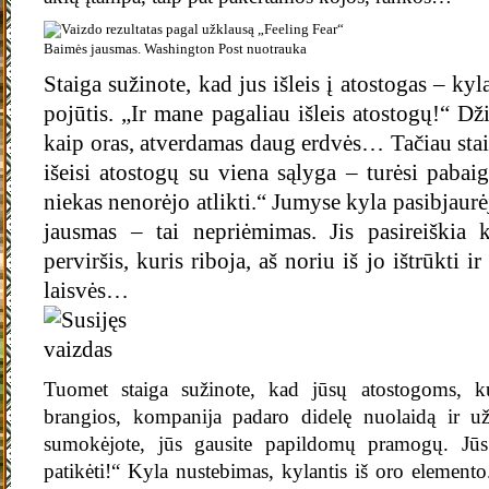
Baimės jausmas. Washington Post nuotrauka
Staiga sužinote, kad jus išleis į atostogas – ky
pojūtis. „Ir mane pagaliau išleis atostogų!“ Dž
kaip oras, atverdamas daug erdvės… Tačiau sta
išeisi atostogų su viena sąlyga – turėsi pabaig
niekas nenorėjo atlikti.“ Jumyse kyla pasibjaur
jausmas – tai nepriėmimas. Jis pasireiškia
perviršis, kuris riboja, aš noriu iš jo ištrūkti 
laisvės…
Tuomet staiga sužinote, kad jūsų atostogoms, ku
brangios, kompanija padaro didelę nuolaidą ir už
sumokėjote, jūs gausite papildomų pramogų. Jūs
patikėti!“ Kyla nustebimas, kylantis iš oro element