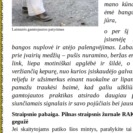
mano kūnas
ėmė bangu
jūra,
Laimutės gamtojautos patyrimas
o per šį 
įsisenėję 
bangos nuplovė ir atėjo palengvėjimas. Labai 
prie įvairių medžių – pušis nuramino, beržas e
link, liepa motiniškai apglėbė ir šildė, o
veržiančią kepurę, nuo kurios įsiskaudėjo galva
reljefu ir užsimerkus einant nuokalne ar lipan
pamažu traukėsi baimė, kad galiu užkliūt
gamtojautos praktikas atsirado daugiau p
siunčiamais signalais ir savo pojūčiais bei jau
Straipsnio pabaiga. Pilnas straipsnis žurnale R
gegužė
Jei skaitytojams patiko šios mintys, parašykite t