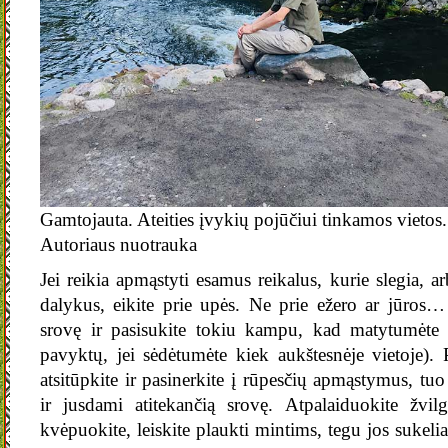
Gamtojauta. Ateities įvykių pojūčiui tinkamos vietos.
Autoriaus nuotrauka
Jei reikia apmąstyti esamus reikalus, kurie slegia, ar
dalykus, eikite prie upės. Ne prie ežero ar jūros… 
srovę ir pasisukite tokiu kampu, kad matytumėte a
pavyktų, jei sėdėtumėte kiek aukštesnėje vietoje). P
atsitūpkite ir pasinerkite į rūpesčių apmąstymus, tu
ir jusdami atitekančią srovę. Atpalaiduokite žvilgs
kvėpuokite, leiskite plaukti mintims, tegu jos sukeli