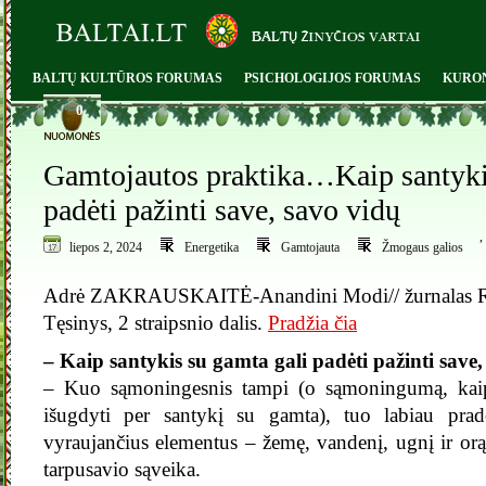
BALTŲ KULTŪROS FORUMAS
PSICHOLOGIJOS FORUMAS
KURO
0
Gamtojautos praktika…Kaip santyki
padėti pažinti save, savo vidų
,
liepos 2, 2024
Energetika
Gamtojauta
Žmogaus galios
Adrė ZAKRAUSKAITĖ-Anandini Modi// žurnalas
Tęsinys, 2 straipsnio dalis.
Pradžia čia
– Kaip santykis su gamta gali padėti pažinti save
– Kuo sąmoningesnis tampi (o sąmoningumą, kaip
išugdyti per santykį su gamta), tuo labiau prad
vyraujančius elementus – žemę, vandenį, ugnį ir orą
tarpusavio sąveika.