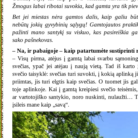
Žmogus labai ribotai suvokia, kad gamta yra tik pie
Bet jei miestas nėra gamtos dalis, kaip galiu bu
nebūtų jokių gyvybinių sąlygų! Gamtojautos pra
pažinti mano santykį su viskuo, kas pasireiškia 
sako pašnekovas.
– Na, ir pabaigoje – kaip patartumėte sustiprinti 
– Visų pirma, atėjus į gamtą labai svarbu sąmoninga
svečias, ypač jei atėjau į naują vietą. Tad iš karto į
svečio taisyklė: svečias turi suvokti, į kokią aplinką j
priimtas, jis turi elgtis kaip svečias. O tuomet jis ga
toje aplinkoje. Kai į gamtą kreipiesi svečio teisėmis,
ar vartotojiško santykio, noro nuskinti, nulaužti… 
įsileis mane kaip „savą“.