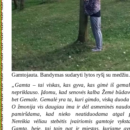
Gamtojauta. Bandymas sudaryti lytos ryšį su medžiu
„Gamta – tai viskas, kas gyva, kas gimė iš gemal
nepriklauso. Įdomu, kad senovės kalba Žemė būda
bet Gemale. Gemalė yra ta, kuri gimdo, viską duoda 
O žmonija vis daugiau ima ir dėl asmeninės naudos
pamiršdama, kad nieko neatiduodama atgal pa
Nereikia vėliau stebėtis įvairiomis gamtoje vykst
Gamta, beje, tai taip pat ir miestas, kuriame gy