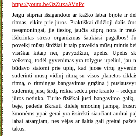
https://youtu.be/3zZuxaAVnPc
Jeigu stipriai išsigandote ar kažko labai bijote ir dė
ritmas, eikite prie jūros. Praktiškai didžioji dalis ž
nesąmoningai, jie tiesiog jaučia stiprų norą ir tra
išderintas streso organizmas šaukiasi pagalbos! Jūr
poveikį mūsų širdžiai ir taip paveikia mūsų mintis be
visiškai kitaip nei, pavyzdžiui, upelis. Upelis 
veiksmą, todėl gyvenimas yra tolygus upeliui, jau n
būdavo statomi prie upių, kad juose virtų gyveni
suderinti mūsų vidinį ritmą su visos planetos cikla
ritmą, o ritmingas bangavimas grąžina į pusiausvyr
suderintų jūsų širdį, reikia sėdėti prie kranto – sėdėj
jūros netinka. Turite fiziškai justi bangavimo galią,
beje, padeda iškrauti didelę emocinę įtampą, frustr
žmonėms ypač gerai yra išsirėkti siaučiant audrai pajū
labai atsargiam, nes vėjas ar šaltis gali greitai paže
takus.