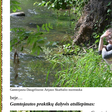
Gamtojauta Daugėliuose.Arijaus Skarbalio nuotrauka
beje…
Gamtojautos praktikų dalyvės atsiliepimas: