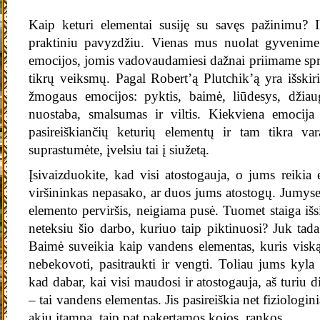
Kaip keturi elementai susiję su savęs pažinimu? Il
praktiniu pavyzdžiu. Vienas mus nuolat gyvenime
emocijos, jomis vadovaudamiesi dažnai priimame sp
tikrų veiksmų. Pagal Robert’ą Plutchik’ą yra išskir
žmogaus emocijos: pyktis, baimė, liūdesys, džiaug
nuostaba, smalsumas ir viltis. Kiekviena emocija 
pasireiškiančių keturių elementų ir tam tikra va
suprastumėte, įvelsiu tai į siužetą.
Įsivaizduokite, kad visi atostogauja, o jums reikia ei
viršininkas nepasako, ar duos jums atostogų. Jumyse
elemento perviršis, neigiama pusė. Tuomet staiga išsi
neteksiu šio darbo, kuriuo taip piktinuosi? Juk tada
Baimė suveikia kaip vandens elementas, kuris viską 
nebekovoti, pasitraukti ir vengti. Toliau jums kyla
kad dabar, kai visi maudosi ir atostogauja, aš turiu d
– tai vandens elementas. Jis pasireiškia net fiziologinia
akių įtampa, taip pat pakertamos kojos, rankos…