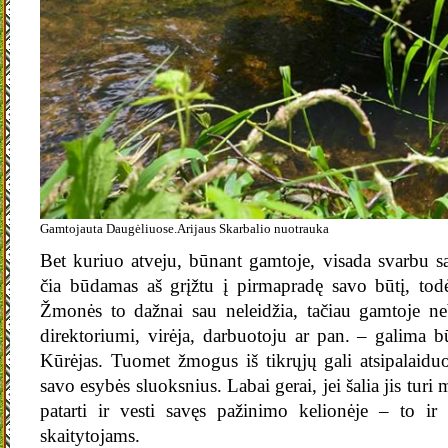
Gamtojauta Daugėliuose.Arijaus Skarbalio nuotrauka
Bet kuriuo atveju, būnant gamtoje, visada svarbu s
čia būdamas aš grįžtu į pirmapradę savo būtį, todėl
Žmonės to dažnai sau neleidžia, tačiau gamtoje ne
direktoriumi, virėja, darbuotoju ar pan. – galima b
Kūrėjas. Tuomet žmogus iš tikrųjų gali atsipalaiduo
savo esybės sluoksnius. Labai gerai, jei šalia jis turi
patarti ir vesti savęs pažinimo kelionėje – to ir
skaitytojams.