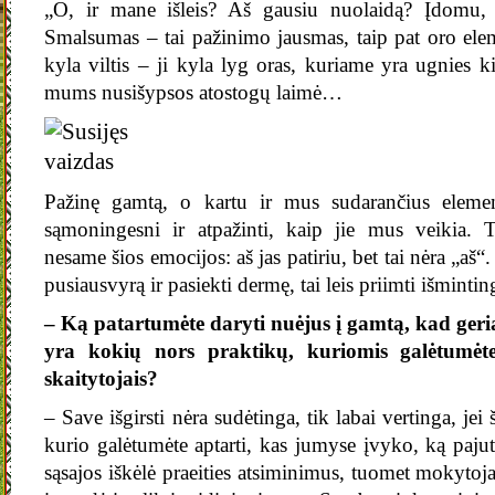
„O, ir mane išleis? Aš gausiu nuolaidą? Įdomu, 
Smalsumas – tai pažinimo jausmas, taip pat oro elem
kyla viltis – ji kyla lyg oras, kuriame yra ugnies ki
mums nusišypsos atostogų laimė…
Pažinę gamtą, o kartu ir mus sudarančius elemen
sąmoningesni ir atpažinti, kaip jie mus veikia.
nesame šios emocijos: aš jas patiriu, bet tai nėra „aš“.
pusiausvyrą ir pasiekti dermę, tai leis priimti išmint
– Ką patartumėte daryti nuėjus į gamtą, kad geri
yra kokių nors praktikų, kuriomis galėtumėt
skaitytojais?
– Save išgirsti nėra sudėtinga, tik labai vertinga, jei 
kurio galėtumėte aptarti, kas jumyse įvyko, ką paju
sąsajos iškėlė praeities atsiminimus, tuomet mokytojas