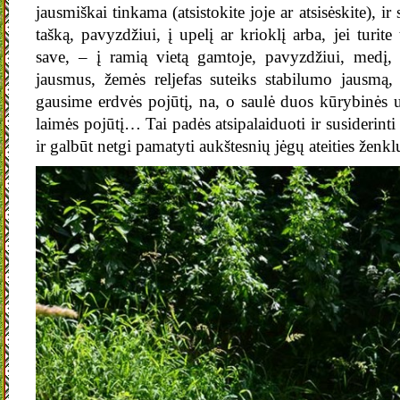
jausmiškai tinkama (atsistokite joje ar atsisėskite), ir
tašką, pavyzdžiui, į upelį ar krioklį arba, jei turite 
save, – į ramią vietą gamtoje, pavyzdžiui, medį
jausmus, žemės reljefas suteiks stabilumo jausmą,
gausime erdvės pojūtį, na, o saulė duos kūrybinės 
laimės pojūtį… Tai padės atsipalaiduoti ir susiderinti s
ir galbūt netgi pamatyti aukštesnių jėgų ateities žen