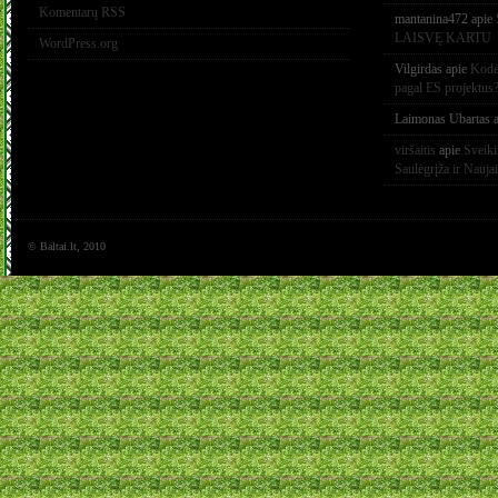
Komentarų RSS
mantanina472
apie
LAISVĘ KARTU
WordPress.org
Vilgirdas
apie
Kodėl
pagal ES projektus
Laimonas Ubartas
a
viršaitis
apie
Sveik
Saulėgrįža ir Nauja
© Baltai.lt, 2010