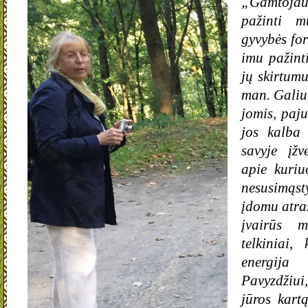
„Gamtoj
pažinti m
gyvybės for
imu pažint
jų skirtumu
man. Galiu
jomis, pajus
jos kalba
savyje įžv
apie kuriu
nesusimąs
įdomu atras
įvairūs m
telkiniai,
energija
Pavyzdžiu
jūros kart