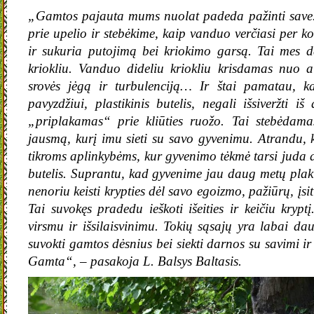
„Gamtos pajauta mums nuolat padeda pažinti save. 
prie upelio ir stebėkime, kaip vanduo verčiasi per ko
ir sukuria putojimą bei kriokimo garsą. Tai mes 
kriokliu. Vanduo dideliu kriokliu krisdamas nuo a
srovės jėgą ir turbulenciją… Ir štai pamatau, ka
pavyzdžiui, plastikinis butelis, negali išsiveržti iš
„priplakamas“ prie kliūties ruožo. Tai stebėdam
jausmą, kurį imu sieti su savo gyvenimu. Atrandu,
tikroms aplinkybėms, kur gyvenimo tėkmė tarsi juda atg
butelis. Suprantu, kad gyvenime jau daug metų plaku
nenoriu keisti krypties dėl savo egoizmo, pažiūrų, įsiti
Tai suvokęs pradedu ieškoti išeities ir keičiu kryp
virsmu ir išsilaisvinimu. Tokių sąsajų yra labai daug
suvokti gamtos dėsnius bei siekti darnos su savimi i
Gamta“, – pasakoja L. Balsys Baltasis.