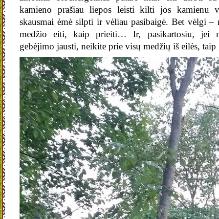
kamieno prašiau liepos leisti kilti jos kamienu v
skausmai ėmė silpti ir vėliau pasibaigė. Bet vėlgi – r
medžio eiti, kaip prieiti… Ir, pasikartosiu, jei 
gebėjimo jausti, neikite prie visų medžių iš eilės, taip