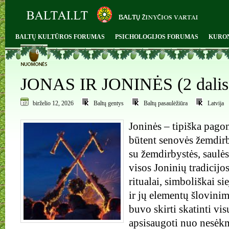
BALTŲ KULTŪROS FORUMAS
PSICHOLOGIJOS FORUMAS
KURO
0
JONAS IR JONINĖS (2 dalis
birželio 12, 2026
Baltų gentys
Baltų pasaulėžiūra
Latvija
Joninės – tipiška pagon
būtent senovės žemdirb
su žemdirbystės, saulės 
visos Joninių tradicijos
ritualai, simboliškai si
ir jų elementų šlovinim
buvo skirti skatinti vi
apsisaugoti nuo nesėk