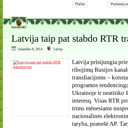
Plačiau
Puokainių m
0
Latvija taip pat stabdo RTR tr
balandžio 8, 2014
Latvija
Latvija prisijungia pr
ribojimų Rusijos kana
transliacijoms – konsta
programos tendencinga
Ukrainoje ir neatitiko
interesų. Visas RTR pr
trims mėnesiams nuspr
nacionalinės elektronin
taryba, pranešė AP. Tar