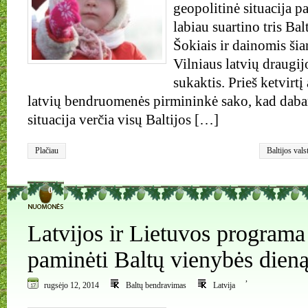
geopolitinė situacija p
labiau suartino tris Bal
Šokiais ir dainomis ši
Vilniaus latvių draugi
sukaktis. Prieš ketvirt
latvių bendruomenės pirmininkė sako, kad dabar
situacija verčia visų Baltijos […]
Plačiau
Baltijos vals
0
Latvijos ir Lietuvos programa
paminėti Baltų vienybės dien
,
rugsėjo 12, 2014
Baltų bendravimas
Latvija