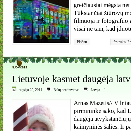
greičiausiai mėgsta net 
Tūkstančiai žiūrovų mob
filmuoja ir fotografuoj
visai ne tam, kad įduotų
Plačiau
festivalis
,
Pr
šviesos insta
0
Lietuvoje kasmet daugėja latv
,
rugsėjo 29, 2014
Baltų bendravimas
Latvija
Arnas Mazėtis// Vilniau
pirmininkė sako, kad L
daugėja atvykstančiųjų
kaimyninės šalies. Ir p