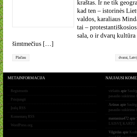
kraštas. Ir ne tik geogra
kad ten – istorinės Lie
valdos, karaliaus Mind
tai – protestantiškosio
sala, o ir dvarų kultūra 
šimtmečius […]
Plačiau
dvarai
,
Latvi
METAINFORMACIJA
NAUJAUSI KOME
Registruotis
viršaitis
apie
Saulėg
pasaulio sukūrimo 
Prisijungti
Arūnas
apie
Saulėg
Įrašų RSS
pasaulio sukūrimo 
Komentarų RSS
mantanina472
apie
LAISVĘ KARTU
WordPress.org
Vilgirdas
apie
Kodėl