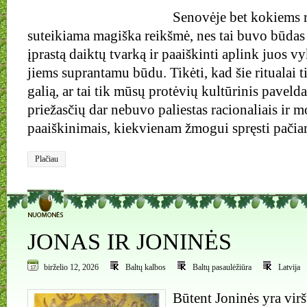
Senovėje bet kokiems 
suteikiama magiška reikšmė, nes tai buvo būda
įprastą daiktų tvarką ir paaiškinti aplink juos v
jiems suprantamu būdu. Tikėti, kad šie ritualai t
galią, ar tai tik mūsų protėvių kultūrinis pavelda
priežasčių dar nebuvo paliestas racionaliais ir m
paaiškinimais, kiekvienam žmogui spręsti pačia
Plačiau
0
JONAS IR JONINĖS
birželio 12, 2026
Baltų kalbos
Baltų pasaulėžiūra
Latvija
Būtent Joninės yra virš