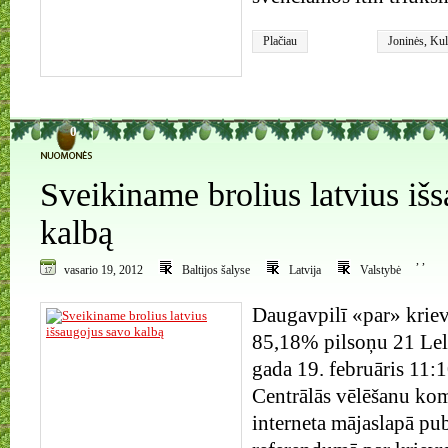
Plačiau
Joninės
,
Kul
0
Sveikiname brolius latvius iš
kalbą
,
,
vasario 19, 2012
Baltijos šalyse
Latvija
Valstybė
Daugavpilī «par» krie
85,18% pilsoņu 21 Lel
gada 19. februāris 11:
Centrālās vēlēšanu ko
interneta mājaslapā pu