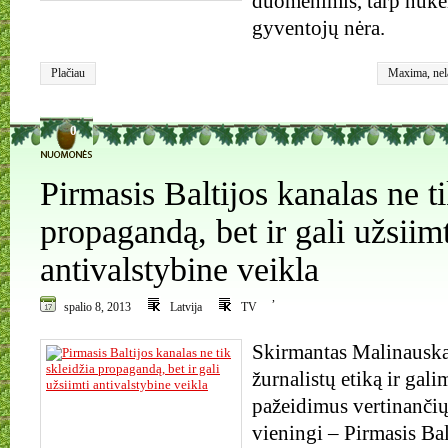
duomenimis, tarp nuke
gyventojų nėra.
Plačiau
Maxima
,
ne
Maxima
0
Pirmasis Baltijos kanalas ne ti
propagandą, bet ir gali užsiimt
antivalstybine veikla
,
spalio 8, 2013
Latvija
TV
Skirmantas Malinauska
žurnalistų etiką ir gal
pažeidimus vertinančių
vieningi – Pirmasis Ba