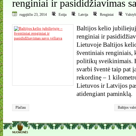
renginiai ir pasididžiavimas s
rugpjūčio 23, 2014
Estija
Latvija
Renginiai
Valsty
Baltijos kelio jubilieju
renginiai ir pasididžia
Lietuvoje Baltijos kel
šventiniais renginiais, 
politikų sveikinimais. 
svarbi šventė taip pat į
rekordinę – 1 kilometro
Lietuvos ir Latvijos p
atidengiant paminklą.
Plačiau
Baltijos vals
trispalvė
,
vė
0