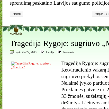
sprendimą paskatino Latvijos saugumo policijos
Plačiau
Rusijos TV 
0
Tragedija Rygoje: sugriuvo 
,
lapkričio 22, 2013
Latvija
Nelaimės
Tragedija Rygoje: sug
Ketvirtadienio vakarą L
sugriuvo prekybos cen
Nelaimė įvyko parduot
Priedainės gatvėje nr.
33 žmonės, sužeistųjų 
dešimtys. Lietuvos am