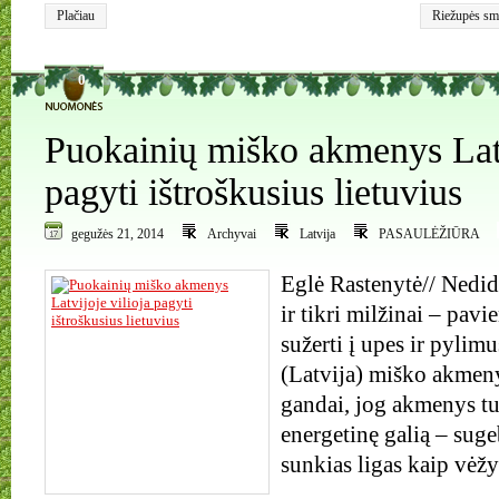
Plačiau
Riežupės smė
0
Puokainių miško akmenys Latv
pagyti ištroškusius lietuvius
gegužės 21, 2014
Archyvai
Latvija
PASAULĖŽIŪRA
Eglė Rastenytė// Nedid
ir tikri milžinai – pavi
sužerti į upes ir pylim
(Latvija) miško akmeny
gandai, jog akmenys tu
energetinę galią – suge
sunkias ligas kaip vėžy