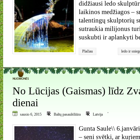
didžiausi ledo skulptūrų
laikinos medžiagos – s
talentingų skulptorių s
sutraukia milijonus tur
suskubti ir aplankyti b
Plačiau
ledo ir snieg
0
No Lūcijas (Gaismas) līdz Zv
dienai
,
sausio 6, 2015
Baltų pasaulėžiūra
Latvija
Gunta Saule\\ 6.janvār
– seni svētki, ar kuŗiem