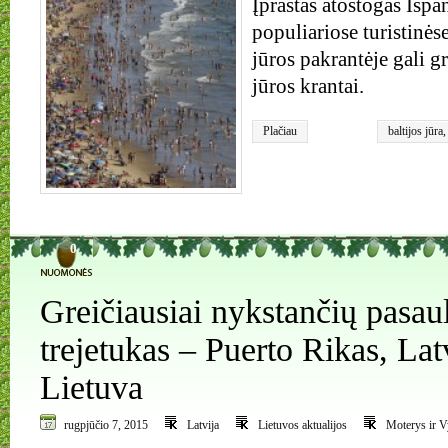
Įprastas atostogas Ispan
populiariose turistinė
jūros pakrantėje gali gr
jūros krantai.
Plačiau
baltijos jūra
klimato kaita
0
Greičiausiai nykstančių pasaul
trejetukas – Puerto Rikas, Latv
Lietuva
rugpjūčio 7, 2015
Latvija
Lietuvos aktualijos
Moterys ir V