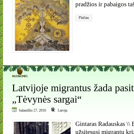
pradžios ir pabaigos ta
Plačiau
0
Latvijoje migrantus žada pasit
„Tėvynės sargai“
balandžio 27, 2016
Latvija
Gintaras Radauskas \\ E
užsitęsusį migrantų kr