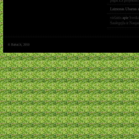
pagal ES projektus
Laimonas Ubartas
a
viršaitis
apie
Sveik
Saulėgrįža ir Nauja
© Baltai.lt, 2010