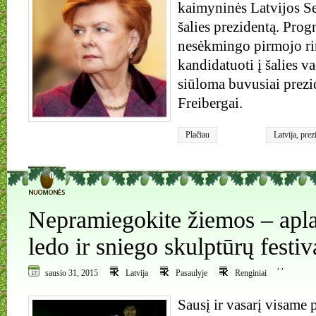
kaimyninės Latvijos Se
šalies prezidentą. Pro
nesėkmingo pirmojo ri
kandidatuoti į šalies v
siūloma buvusiai prezi
Freibergai.
Plačiau
Latvija
,
prez
0
Nepramiegokite žiemos – apla
ledo ir sniego skulptūrų festiv
,
,
sausio 31, 2015
Latvija
Pasaulyje
Renginiai
Sausį ir vasarį visame 