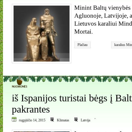
Minint Baltų vienybės
Agluonoje, Latvijoje, 
Lietuvos karaliui Mind
Mortai.
Plačiau
karalius Min
Paminklas
0
iš Ispanijos turistai bėgs į Balt
pakrantes
,
rugpjūčio 14, 2015
Klimatas
Latvija