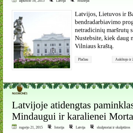
lapkričio 16, 2015
Latvija
Muziejai
Latvijos, Lietuvos ir B
bendradarbiavimo prog
netradicinių maršrutų 
Nustebsite, kiek daug 
Vilniaus kraštą.
Plačiau
Aukštojo ir 
Bareikiškių 
Nemėžio dva
V.Sirokomlė
0
Latvijoje atidengtas paminklas
Mindaugui ir karalienei Morta
rugsėjo 21, 2015
Istorija
Latvija
skulptoriai ir skulptūros