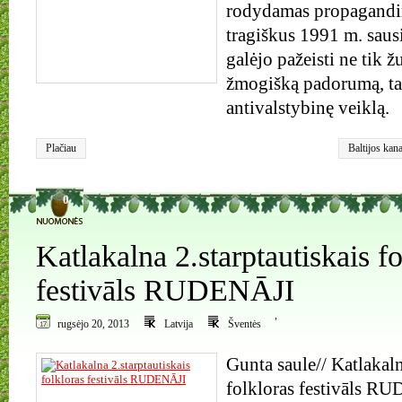
rodydamas propagandin
tragiškus 1991 m. saus
galėjo pažeisti ne tik žu
žmogišką padorumą, ta
antivalstybinę veiklą.
Plačiau
Baltijos kan
0
Katlakalna 2.starptautiskais fo
festivāls RUDENĀJI
,
rugsėjo 20, 2013
Latvija
Šventės
Gunta saule// Katlakaln
folkloras festivāls R