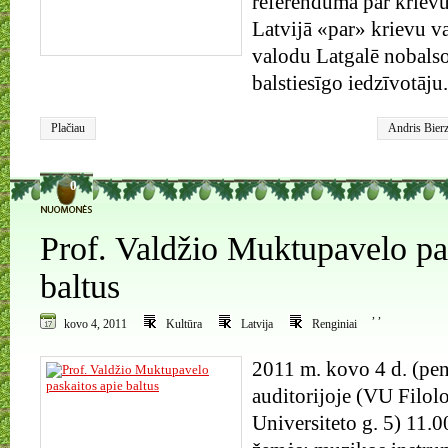
referendumā par krievu
Latvijā «par» krievu va
valodu Latgalē nobals
balstiesīgo iedzīvotāju.
Plačiau
Andris Bierz
prezidentas
,
0
Prof. Valdžio Muktupavelo pa
baltus
,
,
kovo 4, 2011
Kultūra
Latvija
Renginiai
2011 m. kovo 4 d. (pe
auditorijoje (VU Filolo
Universiteto g. 5) 11.0