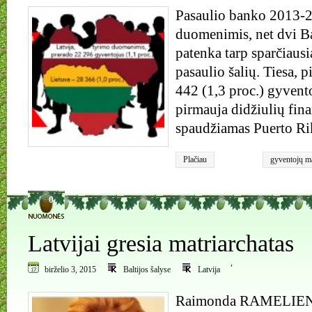
Pasaulio banko 2013-
duomenimis, net dvi Ba
patenka tarp sparčiausi
pasaulio šalių. Tiesa, 
442 (1,3 proc.) gyvent
pirmauja didžiulių fin
spaudžiamas Puerto Ri
Plačiau
gyventojų m
gyventojai
0
Latvijai gresia matriarchatas
,
birželio 3, 2015
Baltijos šalyse
Latvija
Raimonda RAMELIENĖ