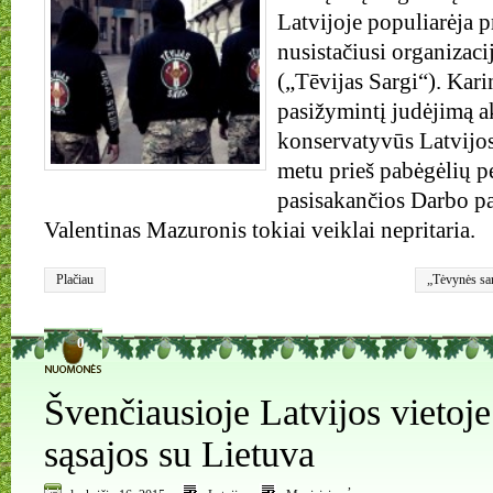
Latvijoje populiarėja p
nusistačiusi organizaci
(„Tēvijas Sargi“). Kari
pasižymintį judėjimą ak
konservatyvūs Latvijos
metu prieš pabėgėlių p
pasisakančios Darbo par
Valentinas Mazuronis tokiai veiklai nepritaria.
Plačiau
„Tėvynės sa
migrantai
,
pa
0
Švenčiausioje Latvijos vietoj
sąsajos su Lietuva
,