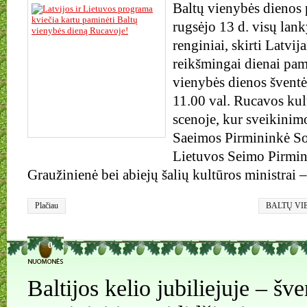
Baltų vienybės dienos 
rugsėjo 13 d. visų lank
renginiai, skirti Latvija
reikšmingai dienai pami
vienybės dienos šventė
11.00 val. Rucavos kul
scenoje, kur sveikinimo
Saeimos Pirmininkė Sol
Lietuvos Seimo Pirmin
Graužinienė bei abiejų šalių kultūros ministrai 
Plačiau
BALTŲ VI
0
Baltijos kelio jubiliejuje – šve