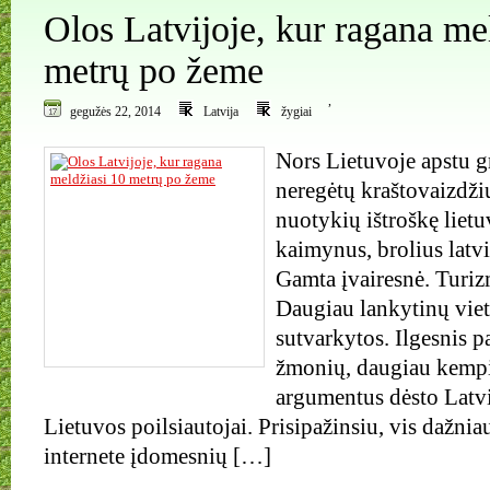
Olos Latvijoje, kur ragana me
metrų po žeme
,
gegužės 22, 2014
Latvija
žygiai
Nors Lietuvoje apstu g
neregėtų kraštovaizdžių,
nuotykių ištroškę lietu
kaimynus, brolius latv
Gamta įvairesnė. Turiz
Daugiau lankytinų vietų
sutvarkytos. Ilgesnis p
žmonių, daugiau kempi
argumentus dėsto Latvi
Lietuvos poilsiautojai. Prisipažinsiu, vis dažniau
internete įdomesnių […]