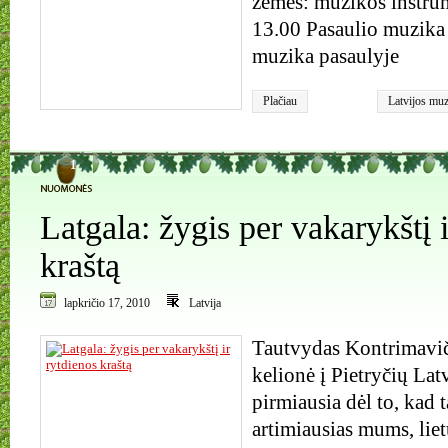
žemės: muzikos instrum
13.00 Pasaulio muzika 
muzika pasaulyje
Plačiau
Latvijos muz
Valdis Mukt
1
Latgala: žygis per vakarykštį 
kraštą
lapkričio 17, 2010
Latvija
Tautvydas Kontrimavič
kelionė į Pietryčių Latv
pirmiausia dėl to, kad t
artimiausias mums, lie