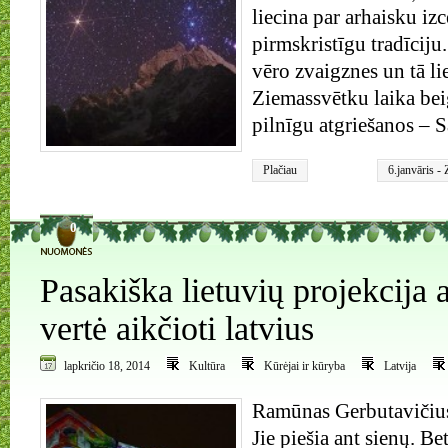
liecina par arhaisku iz
pirmskristīgu tradīciju
vēro zvaigznes un tā li
Ziemassvētku laika be
pilnīgu atgriešanos – S
Plačiau
6.janvāris -
vēro zvaigzn
0
Pasakiška lietuvių projekcija 
vertė aikčioti latvius
lapkričio 18, 2014
Kultūra
Kūrėjai ir kūryba
Latvija
Ramūnas Gerbutavičius
Jie piešia ant sienų. Be