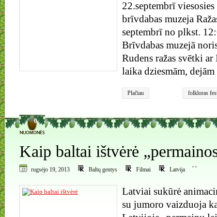
22.septembrī viesosies
brīvdabas muzeja Raža
septembrī no plkst. 12
Brīvdabas muzejā noris
Rudens ražas svētki ar
laika dziesmām, dejām 
Plačiau
folkloras f
Katlakalna
0
Kaip baltai ištvėrė „permainos
,
,
rugsėjo 19, 2013
Baltų gentys
Filmai
Latvija
Latviai sukūrė animaci
su jumoro vaizduoja kai