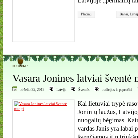
Latvijoje „permainų la
Plačiau
Baltai
,
Latvi
0
Vasara Jonines latviai šventė 
birželio 25, 2012
Latvija
Šventės
tradicijos ir papročiai
Kai lietuviai trypė ras
Joninių laužus, Latvijo
nuogalių bėgimas. Kaim
vardas Janis yra labai 
švenčiamos itin triukšm