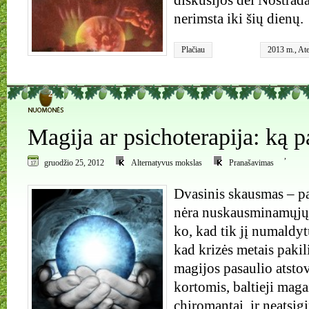
diskusijos dėl Nostra
nerimsta iki šių dienų.
Plačiau
2013 m.
,
Ate
Nostradama
pranašystės
2
Magija ar psichoterapija: ką p
,
gruodžio 25, 2012
Alternatyvus mokslas
Pranašavimas
Dvasinis skausmas – pa
nėra nuskausminamųjų
ko, kad tik jį numaldy
kad krizės metais pakil
magijos pasaulio atstov
kortomis, baltieji maga
chiromantai, ir neatsig