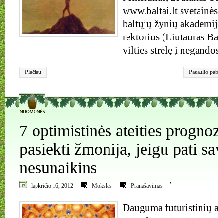
www.baltai.lt svetainės
baltųjų žynių akade
rektorius (Liutauras Ba
vilties strėlę į negand
Plačiau
Pasaulio pa
1
7 optimistinės ateities prognoz
pasiekti žmonija, jeigu pati sa
nesunaikins
,
lapkričio 16, 2012
Mokslas
Pranašavimas
Dauguma futuristinių a