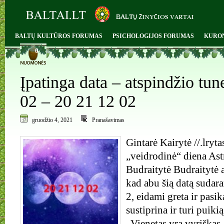
BALTŲ KULTŪROS FORUMAS
PSICHOLOGIJOS FORUMAS
KURO
0
Įpatinga data – atspindžio tun
02 – 20 21 12 02
gruodžio 4, 2021
Pranašavimas
Gintarė Kairytė //.lryt
„veidrodinė“ diena Ast
Budraitytė Budraitytė a
kad abu šią datą sudara
2, eidami greta ir pasi
sustiprina ir turi puik
„Vienetas yra vyriškas,