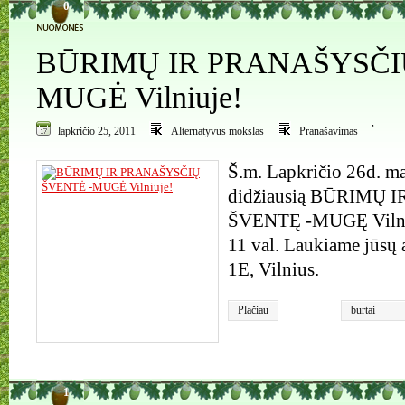
0
BŪRIMŲ IR PRANAŠYSČI
MUGĖ Vilniuje!
,
lapkričio 25, 2011
Alternatyvus mokslas
Pranašavimas
Š.m. Lapkričio 26d. ma
didžiausią BŪRIMŲ
ŠVENTĘ -MUGĘ Vilniu
11 val. Laukiame jūsų
1E, Vilnius.
Plačiau
burtai
1