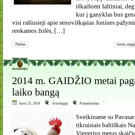
iškaišomi šaltiniai, deg
kur į ganyklas bus gen
visi rašiusieji apie senoviškąsias Jonines pažymi
renkamos žolės, […]
Plačiau
burtai
,
magij
0
2014 m. GAIDŽIO metai paga
laiko bangą
,
kovo 21, 2014
Astrologija
Pranašavimas
Sveikiname su Pavasari
tikraisiais baltiškais N
Vienerius metus skaič