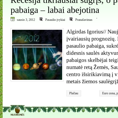
pabaiga – labai abejotina
,
sausio 3, 2012
Pasaulio įvykiai
Pranašavimas
Algirdas Igorius// Nau
įvairiausių prognozių.
pasaulio pabaiga, sukrė
didesnis saulės aktyvu
pabaigos skelbėjai teig
numatė retą Žemės, Sau
centro išsirikiavimą į 
metais žiemos saulėgrį
Plačiau
Euro zona
,
p
Saulės akty
0