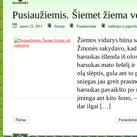
Pusiaužiemis. Šiemet žiema vė
sausio 25, 2011
Istorija
Pranašavimas
tradicijos ir paproči
Žiemos vidurys būna s
Žmonės sakydavo, kad 
barsukas išlenda iš olos
barsukas mato šešėlį ir 
olą slėptis, gula ant to
sniegas jau greit prasm
barsukas pavaikšto po m
įminga ant kito šono, –
dar ilgai […]
Plačiau
Pusiaužiemi