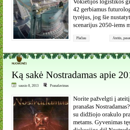
Vokietijos logistikos 
42 gerbiamus futurolo
tyrėjus, jog šie nustat
scenarijus 2050-iems 
Plačiau
Ateitis
,
pasa
0
Ką sakė Nostradamas apie 20
sausio 8, 2013
Pranašavimas
Norite pažvelgti į ateit
pranašas Nostradamas?
su didžiojo orakulo p
metams. Gyvenimas tęsi