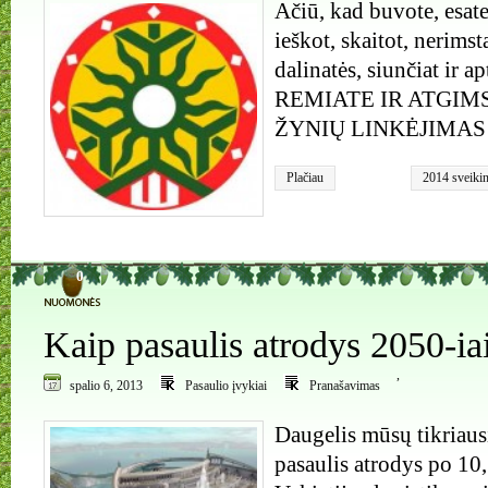
Ačiū, kad buvote, esate
ieškot, skaitot, nerimst
dalinatės, siunčiat ir 
REMIATE IR ATGIM
ŽYNIŲ LINKĖJIMAS
Plačiau
2014 sveiki
0
Kaip pasaulis atrodys 2050-ia
,
spalio 6, 2013
Pasaulio įvykiai
Pranašavimas
Daugelis mūsų tikriaus
pasaulis atrodys po 10,