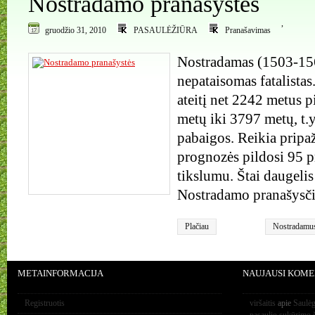
Nostradamo pranašystės
,
gruodžio 31, 2010
PASAULĖŽIŪRA
Pranašavimas
Nostradamas (1503-15
nepataisomas fatalistas
ateitį net 2242 metus 
metų iki 3797 metų, t.y
pabaigos. Reikia pripaž
prognozės pildosi 95 
tikslumu. Štai daugelis
Nostradamo pranašysči
Plačiau
Nostradamu
METAINFORMACIJA
NAUJAUSI KOME
Registruotis
viršaitis
apie
Saulėg