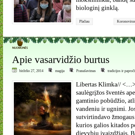
biologinį ginklą.
Plačiau
Koronoviru
0
Apie vasarvidžio burtus
birželio 27, 2014
magija
Pranašavimas
tradicijos ir paproči
Libertas Klimka// <…
saulėgrįžos šventės ap
gamtinio pobūdžio, atl
vandeniu ir ugnimi. Jo
sutvirtindavo žmogaus 
kurios galios kitados 
dievybių įvaizdžiais. 