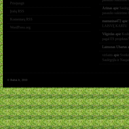
pasaulio sukūrimo 
Prisijungti
Arūnas
apie
Saulėg
Įrašų RSS
pasaulio sukūrimo 
Komentarų RSS
mantanina472
apie
LAISVĘ KARTU
WordPress.org
Vilgirdas
apie
Kodėl
pagal ES projektus
Laimonas Ubartas
a
viršaitis
apie
Sveik
Saulėgrįža ir Nauja
© Baltai.lt, 2010