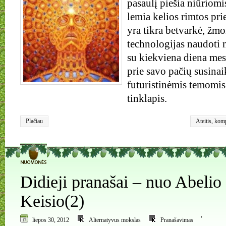
pasaulį piešia niūriomi
lemia kelios rimtos pr
yra tikra betvarkė, žmon
technologijas naudoti 
su kiekviena diena mes
prie savo pačių susinai
futuristinėmis temomis
tinklapis.
Plačiau
Ateitis
,
komp
0
Didieji pranašai – nuo Abelio
Keisio(2)
,
liepos 30, 2012
Alternatyvus mokslas
Pranašavimas