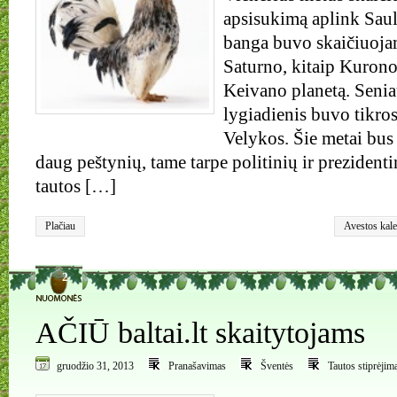
apsisukimą aplink Saul
banga buvo skaičiuoja
Saturno, kitaip Kurono
Keivano planetą. Senia
lygiadienis buvo tikros
Velykos. Šie metai bus
daug peštynių, tame tarpe politinių ir prezidentin
tautos […]
Plačiau
Avestos kal
Naujieji met
2
AČIŪ baltai.lt skaitytojams
gruodžio 31, 2013
Pranašavimas
Šventės
Tautos stiprėjim