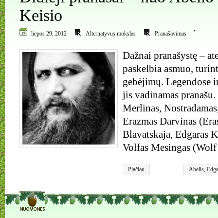
Keisio
,
liepos 29, 2012
Alternatyvus mokslas
Pranašavimas
Dažnai pranašystę – ate
paskelbia asmuo, turin
gebėjimų. Legendose ir 
jis vadinamas pranašu.
Merlinas, Nostradamas,
Erazmas Darvinas (Era
Blavatskaja, Edgaras K
Volfas Mesingas (Wolf 
Plačiau
Abelis
,
Edga
(Edgar Cayc
Erazmas Dar
Jelena Blava
0
Nostradama
Abelis
,
Volf