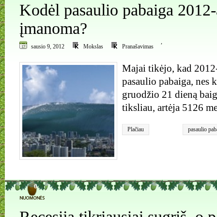
Mesingas (W
Kodėl pasaulio pabaiga 2012-a
įmanoma?
,
sausio 9, 2012
Mokslas
Pranašavimas
Majai tikėjo, kad 2012-
pasaulio pabaiga, nes k
gruodžio 21 dieną baig
tiksliau, artėja 5126 m
Plačiau
pasaulio pab
0
Recesija tikriausiai sugrįš, o 