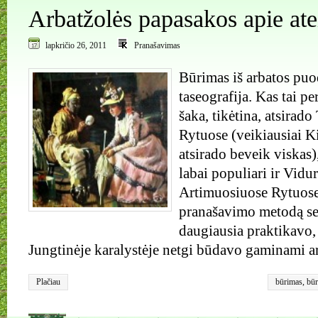
Arbatžolės papasakos apie atei
lapkričio 26, 2011
Pranašavimas
Būrimas iš arbatos puo
taseografija. Kas tai p
šaka, tikėtina, atsirad
Rytuose (veikiausiai Ki
atsirado beveik viskas)
labai populiari ir Vidur
Artimuosiuose Rytuose
pranašavimo metodą sen
daugiausia praktikavo, 
Jungtinėje karalystėje netgi būdavo gaminami a
Plačiau
būrimas
,
būr