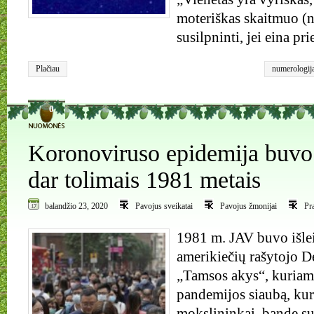
moteriškas skaitmuo (nu
susilpninti, jei eina pr
Plačiau
numerologij
0
Koronoviruso epidemija buvo 
dar tolimais 1981 metais
balandžio 23, 2020
Pavojus sveikatai
Pavojus žmonijai
Pr
1981 m. JAV buvo išleis
amerikiečių rašytojo D
„Tamsos akys“, kuriam
pandemijos siaubą, kur
mokslininkai, bandę su