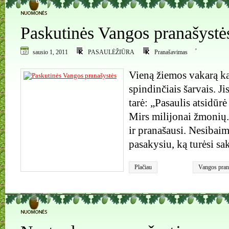
0
Paskutinės Vangos pranašystė
,
sausio 1, 2011
PASAULĖŽIŪRA
Pranašavimas
Vieną žiemos vakarą ka
spindinčiais šarvais. Ji
tarė: „Pasaulis atsidūrė
Mirs milijonai žmonių. 
ir pranašausi. Nesibai
pasakysiu, ką turėsi sak
Plačiau
Vangos pran
1