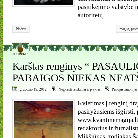
pasitikėjimo valstybe 
autoritetų.
Plačiau
magija
,
psic
1
Karštas renginys “ PASAUL
PABAIGOS NIEKAS NEA
gruodžio 19, 2012
Neįprasti reiškiniai ir įvykiai
Pavojus žmonijai
Kvietimas į renginį drą
pasiryžusiems išgirsti, 
www.kvantinemagija.lt
redaktorius ir žurnalist
Mikšiūnas, zodiakas Ša