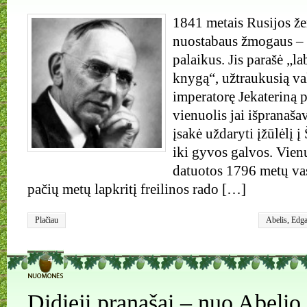
1841 metais Rusijos ž
nuostabaus žmogaus – 
palaikus. Jis parašė „l
knygą“, užtraukusią va
imperatorę Jekateriną p
vienuolis jai išpranašav
įsakė uždaryti įžūlėlį į
iki gyvos galvos. Vien
datuotos 1796 metų vasa
pačių metų lapkritį freilinos rado […]
Plačiau
Abelis
,
Edga
(Edgar Cayc
Erazmas Dar
Jelena Blava
4
Nostradama
Abelis
,
Volf
Mesingas (W
Didieji pranašai – nuo Abelio