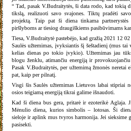
“ Tad, pasak V.Budraitytės, ši data rodo, kad tokią di
tikslą, realizuoti savo svajones. Tiktų pradėti sav
projektą. Taip pat ši diena tinkama partnerystės
piršlyboms ar tiesiog draugiškiems pasibūvimams kar
Tiesa, V.Budraitytė pastebėjo, kad gražią 2021 12 02
Saulės užtemimas, įvyksiantis šį šeštadienį (mus tai ve
kelias dienas po tokio įvykio). Užtemimas jau tūk
blogu ženklu, atimančiu energiją ir provokuojančiu
Pasak V.Budraitytės, per užtemimą žmonės neretai el
pat, kaip per pilnatį.
Visgi šis Saulės užtemimas Lietuvos labai stipriai 
osios teigiamą energiją tikrai galime išnaudoti.
Kad ši diena bus gera, pritarė ir ezoterikė Aglaja. 
Mėnulio diena, kurios simbolis – lotosas. Ši dien
sieloje ir aplink mus tvyros harmonija. Jei sieksime 
pasisekti.