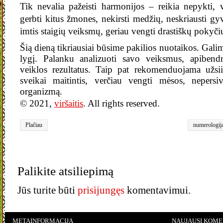
Tik nevalia pažeisti harmonijos – reikia nepykti, 
gerbti kitus žmones, nekirsti medžių, neskriausti g
imtis staigių veiksmų, geriau vengti drastiškų pokyč
Šią dieną tikriausiai būsime pakilios nuotaikos. Galim
lygį. Palanku analizuoti savo veiksmus, apibendr
veiklos rezultatus. Taip pat rekomenduojama užsii
sveikai maitintis, verčiau vengti mėsos, nepersiv
organizmą.
© 2021,
viršaitis
. All rights reserved.
Plačiau
numerologij
Palikite atsiliepimą
Jūs turite būti
prisijungęs
komentavimui.
METAINFORMACIJA
NAUJAUSI KOME