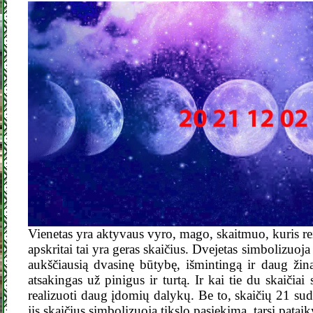
Vienetas yra aktyvaus vyro, mago, skaitmuo, kuris reiš
apskritai tai yra geras skaičius. Dvejetas simbolizuoja 
aukščiausią dvasinę būtybę, išmintingą ir daug žina
atsakingas už pinigus ir turtą. Ir kai tie du skaičiai
realizuoti daug įdomių dalykų. Be to, skaičių 21 suda
jis skaičius simbolizuoja tikslo pasiekimą, tarsi patai