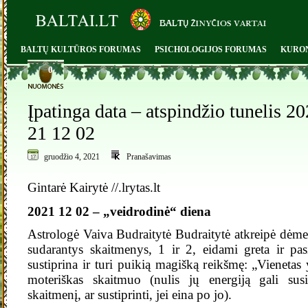
BALTŲ KULTŪROS FORUMAS
PSICHOLOGIJOS FORUMAS
KURO
0
Įpatinga data – atspindžio tunelis 2
21 12 02
gruodžio 4, 2021
Pranašavimas
Gintarė Kairytė //.lrytas.lt
2021 12 02 – „veidrodinė“ diena
Astrologė Vaiva Budraitytė Budraitytė atkreipė dėmesį
sudarantys skaitmenys, 1 ir 2, eidami greta ir pas
sustiprina ir turi puikią magišką reikšmę: „Vienetas 
moteriškas skaitmuo (nulis jų energiją gali susil
skaitmenį, ar sustiprinti, jei eina po jo).