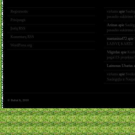
Registruotis
viršaitis
apie
Saulėg
pasaulio sukūrimo 
Prisijungti
Arūnas
apie
Saulėg
Įrašų RSS
pasaulio sukūrimo 
Komentarų RSS
mantanina472
apie
LAISVĘ KARTU
WordPress.org
Vilgirdas
apie
Kodėl
pagal ES projektus
Laimonas Ubartas
a
viršaitis
apie
Sveik
Saulėgrįža ir Nauja
© Baltai.lt, 2010